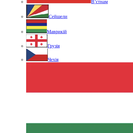
В’єтнам
Сейшели
Маврикій
Грузія
Чехія