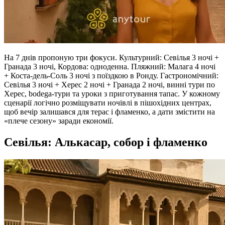
На 7 днів пропоную три фокуси. Культурний: Севілья 3 ночі +
Гранада 3 ночі, Кордова: одноденна. Пляжний: Малага 4 ночі
+ Коста‑дель‑Соль 3 ночі з поїздкою в Ронду. Гастрономічний:
Севілья 3 ночі + Херес 2 ночі + Гранада 2 ночі, винні тури по
Херес, bodega‑тури та уроки з приготування тапас. У кожному
сценарії логічно розміщувати ночівлі в пішохідних центрах,
щоб вечір залишався для терас і фламенко, а дати змістити на
«плече сезону» заради економії.
Севілья: Алькасар, собор і фламенко