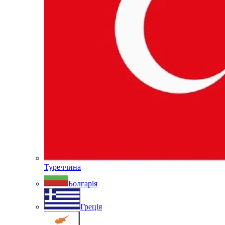
Туреччина
Болгарія
Греція