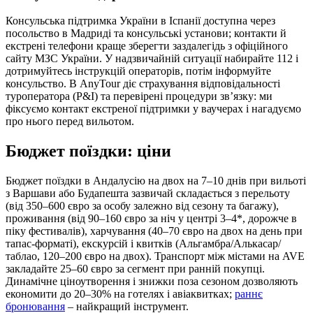
Консульська підтримка України в Іспанії доступна через
посольство в Мадриді та консульські установи; контакти й
екстрені телефони краще зберегти заздалегідь з офіційного
сайту МЗС України. У надзвичайній ситуації набирайте 112 і
дотримуйтесь інструкцій операторів, потім інформуйте
консульство. В AnyTour діє страхування відповідальності
туроператора (P&I) та перевірені процедури зв’язку: ми
фіксуємо контакт екстреної підтримки у ваучерах і нагадуємо
про нього перед вильотом.
Бюджет поїздки: ціни
Бюджет поїздки в Андалусію на двох на 7–10 днів при вильоті
з Варшави або Будапешта зазвичай складається з перельоту
(від 350–600 євро за особу залежно від сезону та багажу),
проживання (від 90–160 євро за ніч у центрі 3–4*, дорожче в
піку фестивалів), харчування (40–70 євро на двох на день при
тапас‑форматі), екскурсій і квитків (Альгамбра/Алькасар/
таблао, 120–200 євро на двох). Транспорт між містами на AVE
закладайте 25–60 євро за сегмент при ранній покупці.
Динамічне ціноутворення і знижки поза сезоном дозволяють
економити до 20–30% на готелях і авіаквитках;
раннє
бронювання
– найкращий інструмент.