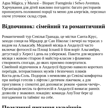
Agua Mágica, у Малазі – Bioparc Fuengirola і Selwo Aventura.
Харчування для дітей важливо погодити: багато ресторанів
пропонують половинні порції та меню для алергіків, персонал
охоче уточнює склад страв.
Відпочинок: сімейний та романтичний
Романтичний тур Севілья Гранада, це містки Санта‑Крус,
заходи сонця на Мірадор де Сан Ніколас і вечері на терасах з
видом на Алькасабу. Медовий місяць в Андалусії часто
включає фотосесії на Площі Іспанії й біля воріт Альгамбри,
дегустації у Хересі і день на узбережжі. Пакети для медового
місяця з живою гітарою й майстер‑класом з фламенко
створюють спогади, до яких приємно повертатися.
Сімейний відпочинок в Андалусії будуємо навколо коротких
переїздів, інтерактивних музеїв і безпечних пляжів
Коста‑дель‑Соль. Подорож з немовлям до Севільї комфортна
при виборі готелів з ліфтом і дитячим ліжечком, а для
прогулянок у спекотні дні допомагає режим «ранок+вечір».
Організація весіль та фотосесій в Андалусії вимагає ранніх
дозволів у знакових локаціях: команда AnyTour бере ці
погодження та таймінг на себе.
Практичні питання українців