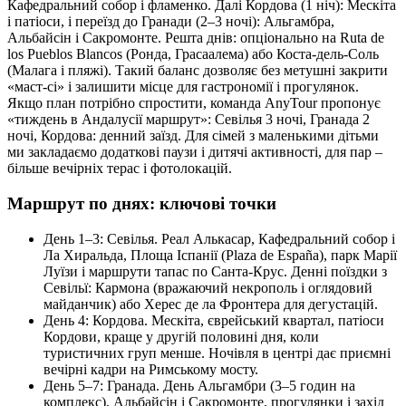
Кафедральний собор і фламенко. Далі Кордова (1 ніч): Мескіта
і патіоси, і переїзд до Гранади (2–3 ночі): Альгамбра,
Альбайсін і Сакромонте. Решта днів: опціонально на Ruta de
los Pueblos Blancos (Ронда, Грасаалема) або Коста‑дель‑Соль
(Малага і пляжі). Такий баланс дозволяє без метушні закрити
«маст‑сі» і залишити місце для гастрономії і прогулянок.
Якщо план потрібно спростити, команда AnyTour пропонує
«тиждень в Андалусії маршрут»: Севілья 3 ночі, Гранада 2
ночі, Кордова: денний заїзд. Для сімей з маленькими дітьми
ми закладаємо додаткові паузи і дитячі активності, для пар –
більше вечірніх терас і фотолокацій.
Маршрут по днях: ключові точки
День 1–3: Севілья. Реал Алькасар, Кафедральний собор і
Ла Хиральда, Площа Іспанії (Plaza de España), парк Марії
Луїзи і маршрути тапас по Санта‑Крус. Денні поїздки з
Севільї: Кармона (вражаючий некрополь і оглядовий
майданчик) або Херес де ла Фронтера для дегустацій.
День 4: Кордова. Мескіта, єврейський квартал, патіоси
Кордови, краще у другій половині дня, коли
туристичних груп менше. Ночівля в центрі дає приємні
вечірні кадри на Римському мосту.
День 5–7: Гранада. День Альгамбри (3–5 годин на
комплекс), Альбайсін і Сакромонте, прогулянки і захід