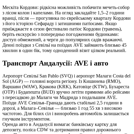
Мескіта Кордови: рідкісна можливість побачити мечеть‑собор
з лісом колон і капелами. На огляд закладайте 1,5–2 години
вранці, після — прогулянка по єврейському кварталу Кордови
з його історією Сефараду і затишними патіосами. Якщо
приїжджаєте в сезон фестивалю патіос Кордови (травень),
беріть екскурсію з попередньо погодженими будинками:
доступ обмежений, а черги до популярних садів вражаючі.
Денні поїздки з Севільї на поїздах AVE займають близько 45
хвилин в один бік, тому одноденний візит цілком реальний.
Транспорт Андалусії: AVE і авто
Аеропорт Севільї San Pablo (SVQ) і аеропорт Малаги Costa del
Sol (AGP) — головні ворота регіону. Із Кишинева (RMO),
Варшави (WAW), Кракова (KRK), Катовіце (KTW), Бухареста
(OTP) і Будапешта (BUD) зручно летіти прямими або рейсами
з пересадкою до Малаги чи Мадрида з подальшим AVE.
Поїзди AVE Севілья–Гранада дають стабільні 2,5 години в
дорозі, а Малага–Севілья — близько 1 год 55 хв з високою
частотою. Для білих сіл і виноробень автомобіль залишається
гнучким інструментом.
Оренда авто в Андалусії вимагає банківську картку для
депозиту, поліса CDW та дотримання правил дорожнього