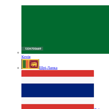
Кенія
Шрі-Ланка