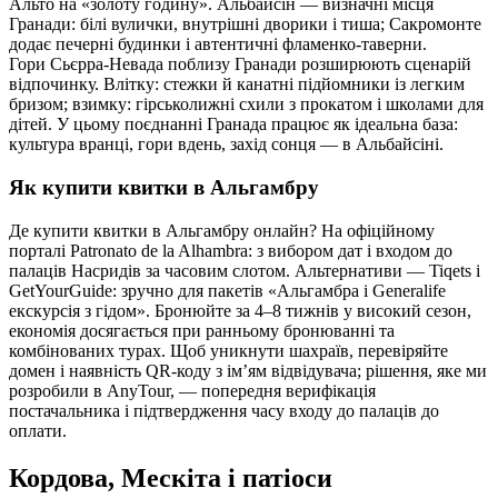
Альто на «золоту годину». Альбайсін — визначні місця
Гранади: білі вулички, внутрішні дворики і тиша; Сакромонте
додає печерні будинки і автентичні фламенко-таверни.
Гори Сьєрра-Невада поблизу Гранади розширюють сценарій
відпочинку. Влітку: стежки й канатні підйомники із легким
бризом; взимку: гірськолижні схили з прокатом і школами для
дітей. У цьому поєднанні Гранада працює як ідеальна база:
культура вранці, гори вдень, захід сонця — в Альбайсіні.
Як купити квитки в Альгамбру
Де купити квитки в Альгамбру онлайн? На офіційному
порталі Patronato de la Alhambra: з вибором дат і входом до
палаців Насридів за часовим слотом. Альтернативи — Tiqets і
GetYourGuide: зручно для пакетів «Альгамбра і Generalife
екскурсія з гідом». Бронюйте за 4–8 тижнів у високий сезон,
економія досягається при ранньому бронюванні та
комбінованих турах. Щоб уникнути шахраїв, перевіряйте
домен і наявність QR-коду з ім’ям відвідувача; рішення, яке ми
розробили в AnyTour, — попередня верифікація
постачальника і підтвердження часу входу до палаців до
оплати.
Кордова, Мескіта і патіоси