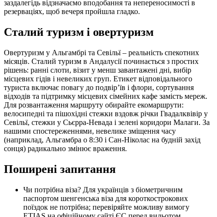
заздалегідь відзначаємо вподобання та непереносимості в
резерваціях, щоб вечеря пройшла гладко.
Сталий туризм і овертуризм
Овертуризм у Альгамбрі та Севільї – реальність спекотних
місяців. Сталий туризм в Андалусії починається з простих
рішень: ранні слоти, візит у менш завантажені дні, вибір
місцевих гідів і невеликих груп. Етикет відповідального
туриста включає повагу до подвір’їв і флори, сортування
відходів та підтримку місцевих сімейних кафе замість мереж.
Для розвантаження маршруту обирайте екомаршрути:
велосипедні та пішохідні стежки вздовж річки Гвадалквівір у
Севільї, стежки у Сьєрра‑Невада і зелені коридори Малаги. За
нашими спостереженнями, невелике зміщення часу
(наприклад, Альгамбра о 8:30 і Сан-Ніколас на будній захід
сонця) радикально змінює враження.
Поширені запитання
Чи потрібна віза? Для українців з біометричним
паспортом шенгенська віза для короткострокових
поїздок не потрібна; перевіряйте можливу вимогу
ETIAS на офіційному сайті ЄС перед вильотом.