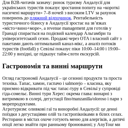
Для B2B‑читачів зазначу: ринок туризму Андалусії для
українських туристів показує зростання попиту на «короткі
насичені маршрути» 7–8 ночей з високим LTV за рахунок
повернень до
пляжний відпочинок
. Рентабельність
туристичного бізнесу в Андалусії зростає на зв’язках
«місто+вино+море», а revenue management для готелів у
Гранаді спирається на подієвий календар Альгамбри та
університетський сезон. Продажі через OTA і власний сайт з
пакетами дають оптимальний канал‑мікс, а аналіз потоків
туристів (footfall) у Севільї показує піки 10:00–14:00 і 19:00–
22:00 у вихідні, це підказує тайм‑слоти екскурсій.
Гастрономія та винні маршрути
Огляд гастрономії Андалусії – це сезонні продукти та проста
техніка. Тапас, хамон, гаспачо і salmorejo – класика, яку
приємно відкривати під час тапас-туру в Севільї у супровіді
гіда-сомельє. Винні тури Херес: окрема глава: винарні з
витримкою в солері, дегустації fino/manzanilla/oloroso і пари з
морепродуктами.
Агротуризм: оливкові гаї та виноробні Андалусії: це денні
поїздки з дегустаціями олій та гастропікніками в білих селах.
Ресторани в містах охоче готують меню для алергіків, а дитячі
опції легко знайти при ранньому бронюванні; у AnyTour ми