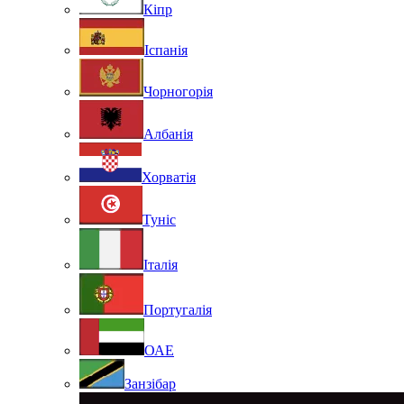
Кіпр
Іспанія
Чорногорія
Албанія
Хорватія
Туніс
Італія
Португалія
ОАЕ
Занзібар