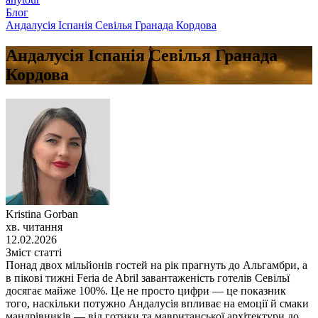
Блог
Андалусія Іспанія Севілья Гранада Кордова
Андалусія Іспанія Севілья Гранада
Кордова
Kristina Gorban
хв. читання
12.02.2026
Зміст статті
Понад двох мільйонів гостей на рік прагнуть до Альгамбри, а
в пікові тижні Feria de Abril завантаженість готелів Севільї
досягає майже 100%. Це не просто цифри — це показник
того, наскільки потужно Андалусія впливає на емоції й смаки
мандрівників — від готики та мавританської архітектури до