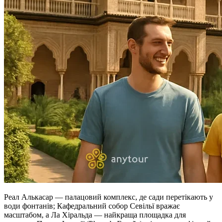
Реал Алькасар — палацовий комплекс, де сади перетікають у
води фонтанів; Кафедральний собор Севільї вражає
масштабом, а Ла Хіральда — найкраща площадка для