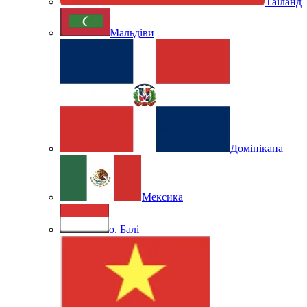
Таїланд
Мальдіви
Домінікана
Мексика
о. Балі