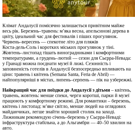
Клімат Андалусії помісячно залишається привітним майже
весь рік. Березень–травень: м’яка весна, апельсинові дерева в
цвіту, ідеальний час для фестивалів і піших прогулянок.
Червень–вересень — спекотне літо для пляжів
Коста‑дель‑Соль і коротких міських прогулянок у тіні.
Жовтень–листопад тішать виноградниками і комфортними
температурами, а грудень–лютий — сезон для Сьєрра‑Невада:
у Гранаді можна поєднати музеї й лижі. Сезонність і
заповненість готелів в Андалусії безпосередньо впливають на
ціни: травень і квітень (Semana Santa, Feria de Abril) —
найпопулярніші в містах, липень–серпень — пік на узбережжі.
Найкращий час для поїздки до Андалусії з дітьми
– квітень,
травень, жовтень: менше спеки, черги коротші, парки й музеї
працюють у комфортному режимі. Для романтики – березень,
квітень і листопад: м’яке світло, менше людей на оглядових
майданчиках, легше знайти хороший столик на заході.
Лижникам рекомендую січень–березень у Сьєрра‑Неваді:
інфраструктура стабільна, а до Альгамбри — 40–50 хвилин на
авто.