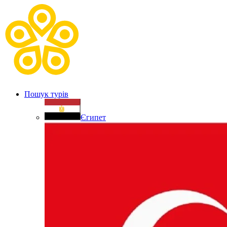
Пошук турів
Єгипет