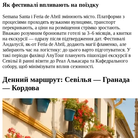
Як фестивалі впливають на поїздку
Semana Santa і Feria de Abril змінюють місто. Платформи з
процесіями проходять вузькими вулицями, транспорт
перекривають, а ціни на розміщення стрімко зростають.
Вважаю розумним бронювати готелі за 3–6 місяців, а квитки
на екскурсії — одразу після підтвердження дат. Фестивалі
Андалусії, як-от Feria de Abril, додають магії фламенко, але
забирають час на логістику: до цього варто підготуватися. У
такі періоди фахівці AnyTour планують пішохідні екскурсії в
Севільї й ранні візити до Реал Алькасара та Кафедрального
собору, щоб мінімізувати вплив сезонності.
Денний маршрут: Севілья — Гранада
— Кордова