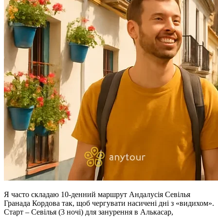
Я часто складаю 10‑денний маршрут Андалусія Севілья
Гранада Кордова так, щоб чергувати насичені дні з «видихом».
Старт – Севілья (3 ночі) для занурення в Алькасар,