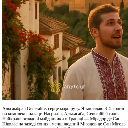
Альгамбра і Generalife: серце маршруту. Я закладаю 3–5 годин
на комплекс: палаци Насридів, Алькасаба, Generalife і сади.
Найкращі оглядові майданчики в Гранаді — Мірадор де Сан
Ніколас на заході сонця і менш людний Мірадор де Сан Мігель