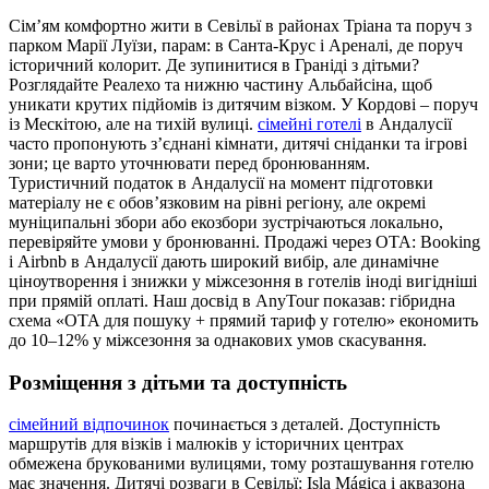
Сім’ям комфортно жити в Севільї в районах Тріана та поруч з
парком Марії Луїзи, парам: в Санта‑Крус і Ареналі, де поруч
історичний колорит. Де зупинитися в Граніді з дітьми?
Розглядайте Реалехо та нижню частину Альбайсіна, щоб
уникати крутих підйомів із дитячим візком. У Кордові – поруч
із Мескітою, але на тихій вулиці.
сімейні готелі
в Андалусії
часто пропонують з’єднані кімнати, дитячі сніданки та ігрові
зони; це варто уточнювати перед бронюванням.
Туристичний податок в Андалусії на момент підготовки
матеріалу не є обов’язковим на рівні регіону, але окремі
муніципальні збори або екозбори зустрічаються локально,
перевіряйте умови у бронюванні. Продажі через OTA: Booking
і Airbnb в Андалусії дають широкий вибір, але динамічне
ціноутворення і знижки у міжсезоння в готелів іноді вигідніші
при прямій оплаті. Наш досвід в AnyTour показав: гібридна
схема «OTA для пошуку + прямий тариф у готелю» економить
до 10–12% у міжсезоння за однакових умов скасування.
Розміщення з дітьми та доступність
сімейний відпочинок
починається з деталей. Доступність
маршрутів для візків і малюків у історичних центрах
обмежена брукованими вулицями, тому розташування готелю
має значення. Дитячі розваги в Севільї: Isla Mágica і аквазона