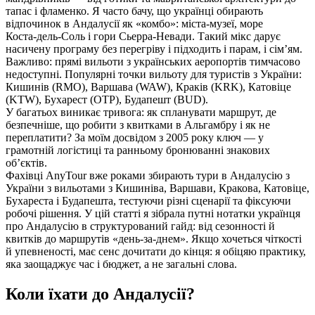
тапас і фламенко. Я часто бачу, що українці обирають
відпочинок в Андалусії як «комбо»: міста‑музеї, море
Коста‑дель‑Соль і гори Сьерра‑Невади. Такий мікс дарує
насичену програму без перегріву і підходить і парам, і сім’ям.
Важливо: прямі вильоти з українських аеропортів тимчасово
недоступні. Популярні точки вильоту для туристів з України:
Кишинів (RMO), Варшава (WAW), Краків (KRK), Катовіце
(KTW), Бухарест (OTP), Будапешт (BUD).
У багатьох виникає тривога: як спланувати маршрут, де
безпечніше, що робити з квитками в Альгамбру і як не
переплатити? За моїм досвідом з 2005 року ключ — у
грамотній логістиці та ранньому бронюванні знакових
об’єктів.
Фахівці AnyTour вже роками збирають тури в Андалусію з
України з вильотами з Кишинівa, Варшави, Кракова, Катовіце,
Бухареста і Будапешта, тестуючи різні сценарії та фіксуючи
робочі рішення. У цій статті я зібрала путні нотатки українця
про Андалусію в структурований гайд: від сезонності й
квитків до маршрутів «день‑за‑днем». Якщо хочеться чіткості
й упевненості, має сенс дочитати до кінця: я обіцяю практику,
яка заощаджує час і бюджет, а не загальні слова.
Коли їхати до Андалусії?