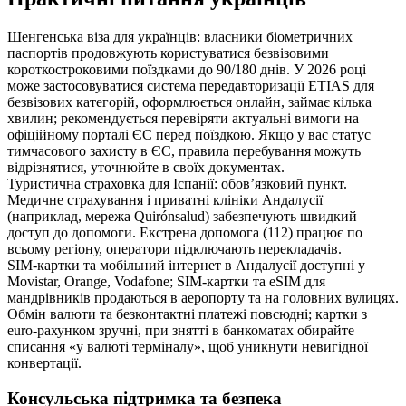
Шенгенська віза для українців: власники біометричних
паспортів продовжують користуватися безвізовими
короткостроковими поїздками до 90/180 днів. У 2026 році
може застосовуватися система передавторизації ETIAS для
безвізових категорій, оформлюється онлайн, займає кілька
хвилин; рекомендується перевіряти актуальні вимоги на
офіційному порталі ЄС перед поїздкою. Якщо у вас статус
тимчасового захисту в ЄС, правила перебування можуть
відрізнятися, уточнюйте в своїх документах.
Туристична страховка для Іспанії: обов’язковий пункт.
Медичне страхування і приватні клініки Андалусії
(наприклад, мережа Quirónsalud) забезпечують швидкий
доступ до допомоги. Екстрена допомога (112) працює по
всьому регіону, оператори підключають перекладачів.
SIM‑картки та мобільний інтернет в Андалусії доступні у
Movistar, Orange, Vodafone; SIM‑картки та eSIM для
мандрівників продаються в аеропорту та на головних вулицях.
Обмін валюти та безконтактні платежі повсюдні; картки з
euro‑рахунком зручні, при знятті в банкоматах обирайте
списання «у валюті терміналу», щоб уникнути невигідної
конвертації.
Консульська підтримка та безпека