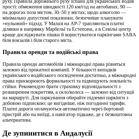
руху. Правила дорожнього руху Іспанії для українських водіїв
прості: обмеження швидкості 120 км/год на автобанах, 90 —
на дорогах поза містом, 30–50 у містах; щодо алкоголю —
мінімально допустимі показники, безпечніше планувати
«нульовий» підхід. У Малазі на AP‑7 трапляються платні
ділянки в напрямку Марбельї та Естепони, а в Севільї центр
краще досліджувати пішки й користуватися паркінгами SABA
біля вокзалів і біля старого міста.
Правила оренди та водійські права
Правила оренди автомобілів і міжнародні права різняться
залежно від прокатної компанії. У більшості випадків
українського водійського посвідчення достатньо, а міжнародні
права прискорюють формальності та підвищують лояльність
стійки. Рекомендую брати страховку відповідальності з
розширеним покриттям, а скло/колеса — залежно від ситуації
на маршруті. Для паркування обирайте підземні паркінги з
добовою підпискою: це вигідніше, ніж погодинні тарифи.
Платні дороги оплачуються автоматично через бортовий
пристрій або на виїзді, а навігатор підкаже, де є безкоштовна
альтернатива.
Де зупинитися в Андалусії