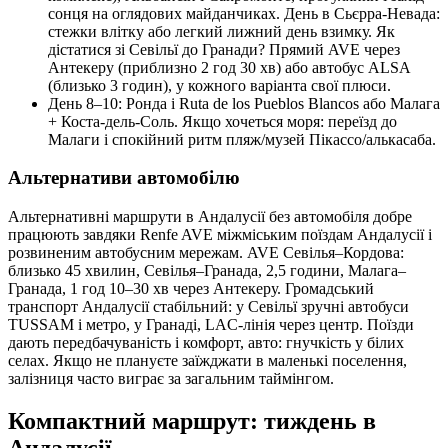
сонця на оглядових майданчиках. День в Сьєрра‑Невада:
стежки влітку або легкий лижний день взимку. Як
дістатися зі Севільї до Гранади? Прямий AVE через
Антекеру (приблизно 2 год 30 хв) або автобус ALSA
(близько 3 годин), у кожного варіанта свої плюси.
День 8–10: Ронда і Ruta de los Pueblos Blancos або Малага
+ Коста‑дель‑Соль. Якщо хочеться моря: переїзд до
Малаги і спокійний ритм пляж/музей Пікассо/алькасаба.
Альтернативи автомобілю
Альтернативні маршрути в Андалусії без автомобіля добре
працюють завдяки Renfe AVE міжміським поїздам Андалусії і
розвиненим автобусним мережам. AVE Севілья–Кордова:
близько 45 хвилин, Севілья–Гранада, 2,5 години, Малага–
Гранада, 1 год 10–30 хв через Антекеру. Громадський
транспорт Андалусії стабільний: у Севільї зручні автобуси
TUSSAM і метро, у Гранаді, LAC‑лінія через центр. Поїзди
дають передбачуваність і комфорт, авто: гнучкість у білих
селах. Якщо не плануєте заїжджати в маленькі поселення,
залізниця часто виграє за загальним таймінгом.
Компактний маршрут: тиждень в