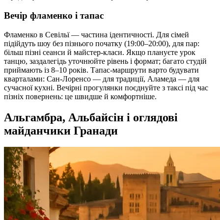
Вечір фламенко і тапас
Фламенко в Севільї — частина ідентичності. Для сімей
підійдуть шоу без пізнього початку (19:00–20:00), для пар:
більш пізні сеанси й майстер‑класи. Якщо плануєте урок
танцю, заздалегідь уточнюйте рівень і формат; багато студій
приймають із 8–10 років. Тапас‑маршрути варто будувати
кварталами: Сан‑Лоренсо — для традиції, Аламеда — для
сучасної кухні. Вечірні прогулянки поєднуйте з таксі під час
пізніх повернень: це швидше й комфортніше.
Альгамбра, Альбайсін і оглядові
майданчики Гранади