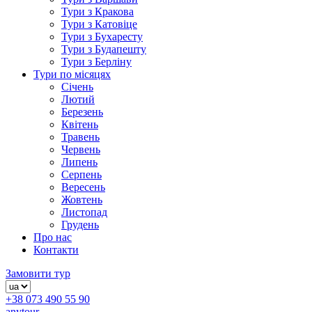
Тури з Кракова
Тури з Катовіце
Тури з Бухаресту
Тури з Будапешту
Тури з Берліну
Тури по місяцях
Січень
Лютий
Березень
Квітень
Травень
Червень
Липень
Серпень
Вересень
Жовтень
Листопад
Грудень
Про нас
Контакти
Замовити тур
+38 073 490 55 90
anytour