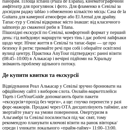
панорам. Площа Іспанії (Plaza de España), кінематографічний
амфітеатр для прогулянок і фото. Для фламенко в Севільї за
досвідом раджу tablao з обмеженою кількістю місць: Casa de la
Guitarra для камерної атмосфери або El Arenal для драйву.
Тапас‑тур у Севільї відкриває місто інакше: від класичного
salmorejo до смаженої риби в Triana.
Пішохідні екскурсії по Севільї, комфортний формат у перший
день: гід вибудовує маршрути через тінь і дає робочі лайфхаки
щодо черг. Нічне життя в Севільї та тапас‑бари — це про
безпеку й ритм: тримайте речі при собі і обирайте освітлені
вулиці центру. Практика AnyTour підтверджує: ранні візити
(08:45–10:00) в Алькасар і вечірні підйоми на Хіральду
знімають проблему щільного потоку.
Де купити квитки та екскурсії
Відвідування Реал Алькасар у Севільї зручно бронювати на
офіційному сайті з вибором слота. Онлайн‑маркетплейси
Tiqets і GetYourGuide допомагають брати пакети
«екскурсія+прохід без черги», а ще: гнучко перенести у разі
форс‑мажорів. Продажі через OTA дисциплінують таймінг, але
звертайте увагу на умови повернення. Овертуризм в
Альгамбрі та Севільї посилюється під час свят, тому
рекомендую планувати ключові візити на ранок вівторка/
середи і уникати локального «прайм‑тайму» 11:00–13:00.