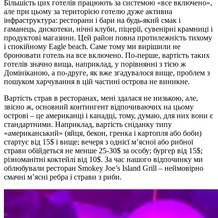
Більшість цих готелів працюють за системою «все включено»,
але при цьому за територією готелю дуже активна
інфраструктура: ресторани і бари на будь-який смак і
гаманець, дискотеки, нічні клуби, піцерії, сувенірні крамниці і
продуктові магазини. Цей район повна протилежність тихому
і спокійному Eagle beach. Саме тому ми вирішили не
бронювати готель на все включено. По-перше, вартість таких
готелів значно вища, наприклад, у порівнянні з тією ж
Домініканою, а по-друге, як вже згадувалося вище, проблем з
пошуком харчування в цій частині острова не виникне.
Вартість страв в ресторанах, мені здалася не низькою, але,
звісно ж, основний контингент відпочиваючих на цьому
острові – це американці і канадці, тому, думаю, для них вони є
стандартними. Наприклад, вартість сніданку типу
«американський» (яйця, бекон, гренка і картопля або боби)
стартує від 15$ і вище; вечеря з однієї м’ясної або рибної
страви обійдеться не менше 25-30$ за особу; бургер від 15$;
різноманітні коктейлі від 10$. За час нашого відпочинку ми
облюбували ресторан Smokey Joe’s Island Grill – неймовірно
смачні м’ясні ребра і страви з риби.