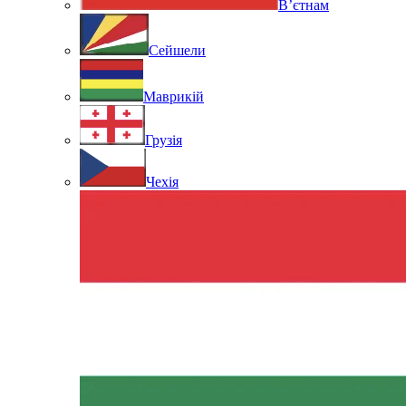
В’єтнам
Сейшели
Маврикій
Грузія
Чехія