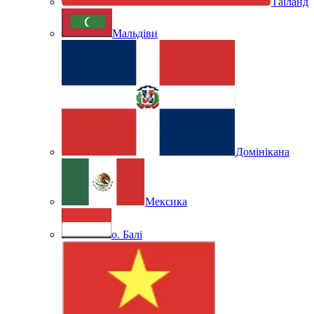
Таїланд
Мальдіви
Домінікана
Мексика
о. Балі