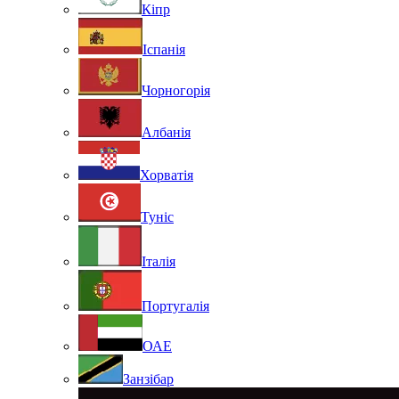
Кіпр
Іспанія
Чорногорія
Албанія
Хорватія
Туніс
Італія
Португалія
ОАЕ
Занзібар