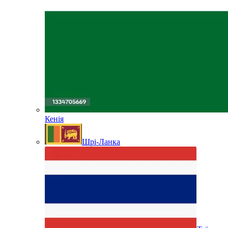
Кенія
Шрі-Ланка