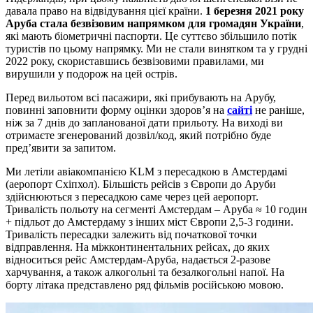
давала право на відвідування цієї країни.
1 березня 2021 року
Аруба стала безвізовим напрямком для громадян України
,
які мають біометричні паспорти. Це суттєво збільшило потік
туристів по цьому напрямку. Ми не стали винятком та у грудні
2022 року, скориставшись безвізовими правилами, ми
вирушили у подорож на цей острів.
Перед вильотом всі пасажири, які прибувають на Арубу,
повинні заповнити форму оцінки здоров’я на
сайті
не раніше,
ніж за 7 днів до запланованої дати прильоту. На виході ви
отримаєте згенерований дозвіл/код, який потрібно буде
пред’явити за запитом.
Ми летіли авіакомпанією KLM з пересадкою в Амстердамі
(аеропорт Схіпхол). Більшість рейсів з Європи до Аруби
здійснюються з пересадкою саме через цей аеропорт.
Тривалість польоту на сегменті Амстердам – Аруба ≈ 10 годин
+ підльот до Амстердаму з інших міст Європи 2,5-3 години.
Тривалість пересадки залежить від початкової точки
відправлення. На міжконтинентальних рейсах, до яких
відноситься рейс Амстердам-Аруба, надається 2-разове
харчування, а також алкогольні та безалкогольні напої. На
борту літака представлено ряд фільмів російською мовою.