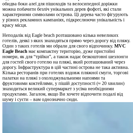
обидва боки алеї для пішоходів та велосипедної доріжки
можна побачити безліч унікальних дерев фофоті, які стали
характерними символами острова. Ці дерева часто фігурують
у різних рекламних кампаніях, підкреслюючи унікальність і
красу місця.
Неподалік від Eagle beach розташовано кілька невеликих
готелів, деякі з яких знаходяться прямо через дорогу від пляжу.
Один з таких готелів ми обрали для свого відпочинку.
MVC
Eagle Beach
має компактну територію, дуже пристойні
номери, як для “трійки”, а також надає безкоштовні шезлонги
для гостей свого готелю на пляжі, який розташований через
дорогу. Інфраструктура в цій частині острова не така активна.
Кілька ресторанів при готелях вздовж пляжної смуги, торгові
палатки на пляжі з охолоджувальними напоями та
фруктовими коктейлями, у пішій доступності (≈ 20 хвилин)
знаходиться великий супермаркет з усіма необхідними
продуктами. Загалом, якщо Ви хочете відпочити подалі від
шуму і суєти – вам однозначно сюди.