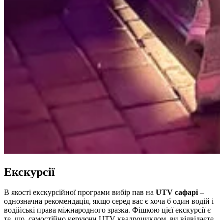
Екскурсії
В якості екскурсійної програми вибір пав на
UTV сафарі
–
однозначна рекомендація, якщо серед вас є хоча б один водій і
водійські права міжнародного зразка. Фішкою цієї екскурсії є
те, що, самостійно керуючи UTV квадроциклом, ви відвідаєте