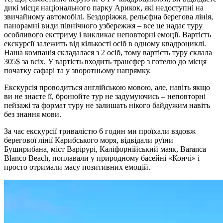
дикі місця національного парку Арикок, які недоступні на
звичайному автомобілі. Бездоріжжя, рельєфна берегова лінія,
панорамні види північного узбережжя – все це надає туру
особливого екстриму і викликає неповторні емоції. Вартість
екскурсії залежить від кількості осіб в одному квадроциклі.
Наша компанія складалася з 2 осіб, тому вартість туру склала
305$ за всіх. У вартість входить трансфер з готелю до місця
початку сафарі та у зворотньому напрямку.
Екскурсія проводиться англійською мовою, але, навіть якщо
ви не знаєте її, бронюйте тур не задумуючись – неповторні
пейзажі та формат туру не залишать нікого байдужим навіть
без знання мови.
За час екскурсії тривалістю 6 годин ми проїхали вздовж
берегової лінії Карибського моря, відвідали руїни
Буширибана, міст Варірурі, Каліфорнійський маяк, Baranca
Blanco Beach, поплавали у природному басейні «Кончі» і
просто отримали масу позитивних емоцій.