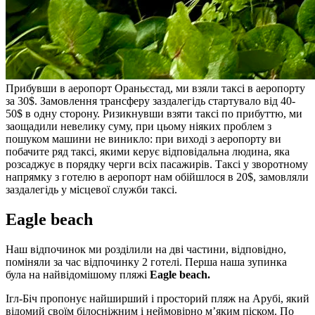
Прибувши в аеропорт Ораньєстад, ми взяли таксі в аеропорту
за 30$. Замовлення трансферу заздалегідь стартувало від 40-
50$ в одну сторону. Ризикнувши взяти таксі по прибуттю, ми
заощадили невелику суму, при цьому ніяких проблем з
пошуком машини не виникло: при виході з аеропорту ви
побачите ряд таксі, якими керує відповідальна людина, яка
розсаджує в порядку черги всіх пасажирів. Таксі у зворотному
напрямку з готелю в аеропорт нам обійшлося в 20$, замовляли
заздалегідь у місцевої служби таксі.
Eagle beach
Наш відпочинок ми розділили на дві частини, відповідно,
поміняли за час відпочинку 2 готелі. Перша наша зупинка
була на найвідомішому пляжі
Eagle beach.
Ігл-Біч пропонує найширший і просторий пляж на Арубі, який
відомий своїм білосніжним і неймовірно м’яким піском. По