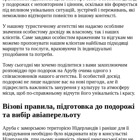
у подорожах є неповторним і цінним, оскільки він формується
під впливом унікальних ситуацій, зустрічей і переживань, які
неможливо відтворити повністю в іншому контексті.
У нашому туристичному агентстві ми надаємо особливе
значення особистому досвіду як власному, так і наших
клієнтів. Саме завдяки особистим враженням та відгукам ми
можемо пропонувати нашим клієнтам найбільш підходящі
маршрути та послуги, враховуючи їх індивідуальні
уподобання та потреби.
Тому сьогодні ми хочемо поділитися з вами захоплюючим
розповіддю про подорож на Арубу очима одного з
співзасновників нашого агентства. Її особистий досвід
подорожі не лише надихне вас на нові пригоди, але й
підкреслить важливість занурення у культуру та атмосферу
місця, щоб по-справжньому відчути його унікальність і красу.
Візові правила, підготовка до подорожі
та вибір авіаперельоту
Аруба є заморською територією Нідерландів і раніше для її
відвідування необхідно було відкривати візу в консульстві
Нідерландів, при цьому наявність діючої шенгенської візи не