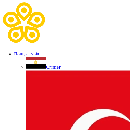
Пошук турів
Єгипет