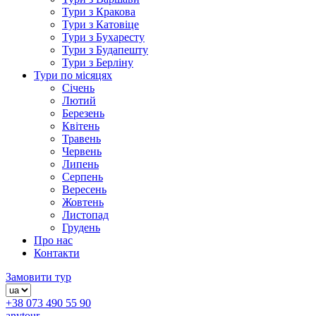
Тури з Кракова
Тури з Катовіце
Тури з Бухаресту
Тури з Будапешту
Тури з Берліну
Тури по місяцях
Січень
Лютий
Березень
Квітень
Травень
Червень
Липень
Серпень
Вересень
Жовтень
Листопад
Грудень
Про нас
Контакти
Замовити тур
+38 073 490 55 90
anytour