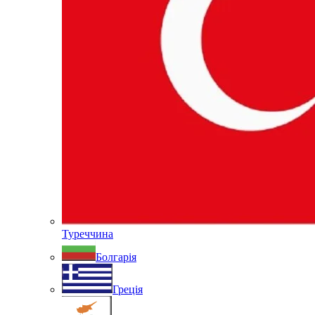
Туреччина
Болгарія
Греція