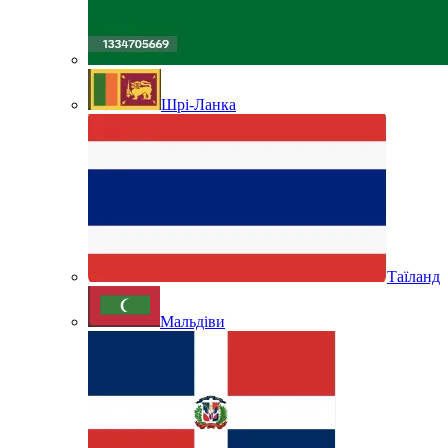
Шрі-Ланка
Таїланд
Мальдіви