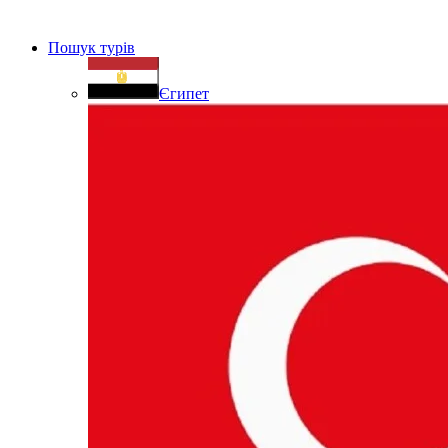
Пошук турів
Єгипет