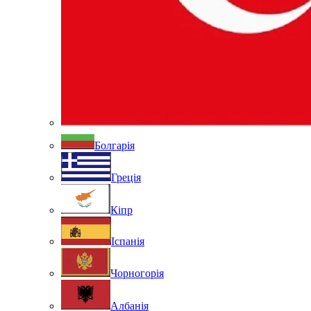
Болгарія
Греція
Кіпр
Іспанія
Чорногорія
Албанія