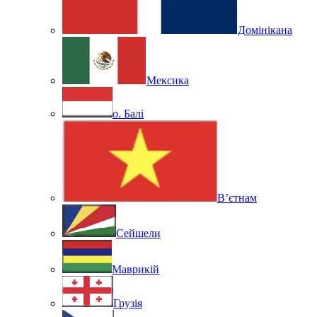
Домінікана
Мексика
о. Балі
В’єтнам
Сейшели
Маврикій
Грузія