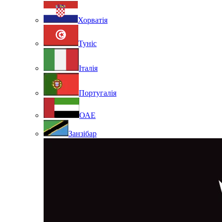
Хорватія
Туніс
Італія
Португалія
ОАЕ
Занзібар