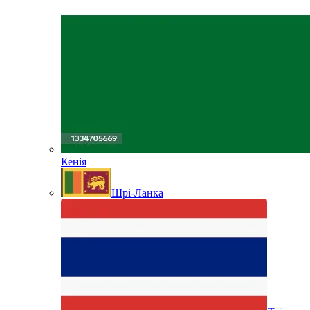
Кенія
Шрі-Ланка