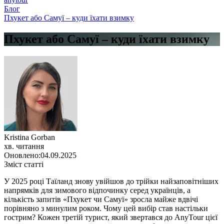
Блог
Пхукет або Самуї – куди їхати взимку
Пхукет або Самуї – куди їхати взимку
Kristina Gorban
хв. читання
Оновлено:
04.09.2025
Зміст статті
У 2025 році Таїланд знову увійшов до трійки найзаповітніших
напрямків для зимового відпочинку серед українців, а
кількість запитів «Пхукет чи Самуї» зросла майже вдвічі
порівняно з минулим роком. Чому цей вибір став настільки
гострим? Кожен третій турист, який звертався до AnyTour цієї