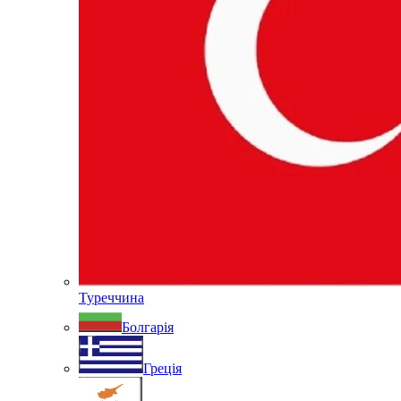
Туреччина
Болгарія
Греція