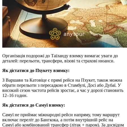
Організація подорожі до Таїланду взимку вимагає уваги до
деталей: перельоти, трансфери, візові та страхові нюанси.
Як дістатися до Пхукету взимку:
З Варшави та Катовіце є прямі рейси на Пхукет, також можна
обрати перельоти з пересадкою в Стамбулі, Досі або Дубаї. У
високий сезон частота рейсів зростає, а час у дорозі становить
12–16 годин.
Як дістатися до Самуї взимку:
Самуї не приймає міжнародні рейси напряму, тому маршрут
включає переліт до Бангкока, а потім внутрішній рейс на
Самуї або комбінований трансфер (літак + паром). За досвідом