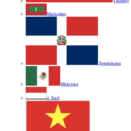
Таїланд
Мальдіви
Домінікана
Мексика
о. Балі