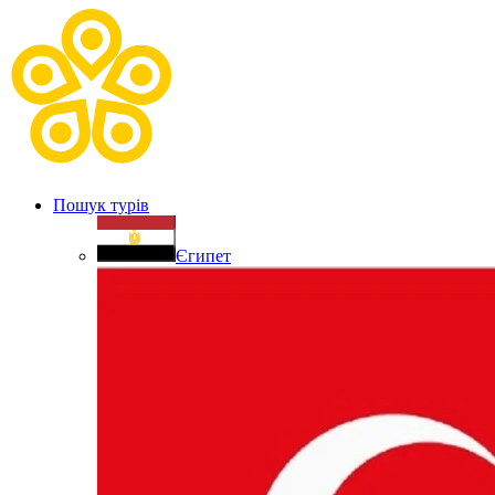
Пошук турів
Єгипет