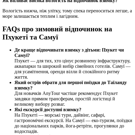
Як впливає висока вологість на відпочинок взимку?
Вологість нижча, ніж улітку, тому спека переноситься легше, а
море залишається теплим і лагідним.
FAQs про зимовий відпочинок на
Пхукеті та Самуї
Де краще відпочивати взимку з дітьми: Пхукет чи
Самуї?
Пхукет — для тих, хто цінує розвинену інфраструктуру,
аквапарки та широкий вибір сімейних готелів. Самуї —
для усамітнення, оренди вілли й спокійного ритму
життя.
Який острів обрати для першої поїздки до Таїланду
взимку?
Для новачків AnyTour частіше рекомендує Пхукет
завдяки прямим трансферам, простій логістиці й
великому вибору розваг.
Які екскурсії доступні взимку?
На Пхукеті — морські тури, дайвінг, сафарі,
гастрономічні екскурсії. На Самуї — еко-туризм, поїздки
до національних парків, йога-ретріти, прогулянки до
водоспадів.