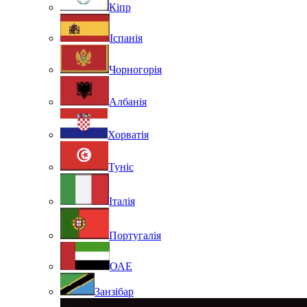
Кіпр
Іспанія
Чорногорія
Албанія
Хорватія
Туніс
Італія
Португалія
ОАЕ
Занзібар