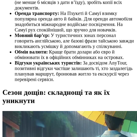
(не менше 6 місяців з дати в’їзду), зробіть копії всіх
документів.
Оренда транспорту:
На Пхукеті й Самуї взимку
популярна оренда авто й байків. Для оренди автомобіля
знадобиться міжнародне водійське посвідчення. На
Самуї рух спокійніший, що зручно для новачків.
Мовний бар’єр:
У туристичних зонах персонал
говорить англійською, але базові фрази тайською завжди
викликають усмішку й допомагають у спілкуванні.
Обмін валюти:
Краще брати долари або євро й
обмінювати їх в офіційних обмінниках на островах.
Відгуки українських туристів:
За досвідом AnyTour,
позитивні відгуки частіше залишають ті, хто заздалегідь
планував маршрут, бронював житло та екскурсії через
перевірені сервіси.
Сезон дощів: складнощі та як їх
уникнути