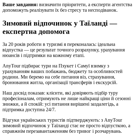
Ваше завдання:
визначити пріоритети, а експерти агентства
допоможуть реалізувати їх без стресу та несподіванок.
Зимовий відпочинок у Таїланді —
експертна допомога
За 20 років роботи в туризмі я переконалась: ідеальна
відпустка — це результат точного розрахунку, урахування
нюансів і підтримки на кожному етапі.
AnyTour підбирає тури на Пхукет і Самуї взимку з
урахуванням ваших побажань, бюджету та особливостей
родини. Ми беремо на себе питання віз, страхування,
бронювання житла, організації трансферів і екскурсій.
Наш досвід показав: клієнти, які довіряють підбір туру
професіоналам, отримують не лише найкращі ціни й сезонні
знижки, а й спокій: усі питання вирішені заздалегідь, а
підтримка доступна 24/7.
Відгуки українських туристів підтверджують: з AnyTour
зимовий відпочинок у Таїланді стає не просто відпусткою, а
справжнім перезавантаженням без тривог і розчарувань.