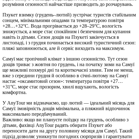
розуміння сезонності найчастіше призводить до розчарувань.
Пхукет взимку (грудень–лютий) зустрічає туристів стабільним
сонцем, мінімальними опадами та температурою повітря
+28…+32°C. Вода прогрівається до +28–29°C, вологість
знижується, а море стає спокійним і безпечним для купання
навіть із дітьми. Сезон дощів на Пхукеті закінчується в
листопаді, і з грудня починається високий туристичний сезон:
пляжі заповнюються, але й сервіс виходить на максимум.
Самуї має тропічний клімат з іншою сезонністю. Тут сезон
дощів триває з жовтня по грудень, і на початку зими на Самуї
ще можливі похмурі дні та короткочасні зливи. Тим не менш,
вже з середини грудня й особливо в січні-лютому на Самуї
настає «оксамитовий сезон»: температура повітря +27…
+31°C, море стає прозорим, хвилі вщухають, вологість
комфортна.
У AnyTour ми відзначаємо, що лютий — ідеальний місяць для
Самуї: імовірність дощів мінімальна, а пляжний відпочинок
максимально передбачуваний.
Важливо: якщо ви плануєте поїздку на грудень, особливо з
дітьми, фахівці AnyTour радять обирати Пхукет або
переносити дати на другу половину місяця для Самуї. Такий
підхід дозволяє уникнути погодних сюрпризів і гарантувати