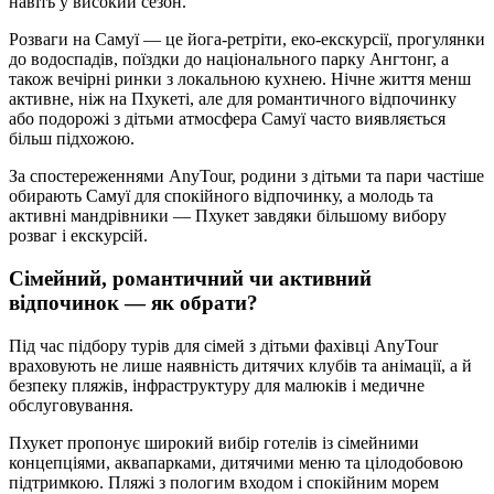
навіть у високий сезон.
Розваги на Самуї — це йога-ретріти, еко-екскурсії, прогулянки
до водоспадів, поїздки до національного парку Ангтонг, а
також вечірні ринки з локальною кухнею. Нічне життя менш
активне, ніж на Пхукеті, але для романтичного відпочинку
або подорожі з дітьми атмосфера Самуї часто виявляється
більш підхожою.
За спостереженнями AnyTour, родини з дітьми та пари частіше
обирають Самуї для спокійного відпочинку, а молодь та
активні мандрівники — Пхукет завдяки більшому вибору
розваг і екскурсій.
Сімейний, романтичний чи активний
відпочинок — як обрати?
Під час підбору турів для сімей з дітьми фахівці AnyTour
враховують не лише наявність дитячих клубів та анімації, а й
безпеку пляжів, інфраструктуру для малюків і медичне
обслуговування.
Пхукет пропонує широкий вибір готелів із сімейними
концепціями, аквапарками, дитячими меню та цілодобовою
підтримкою. Пляжі з пологим входом і спокійним морем