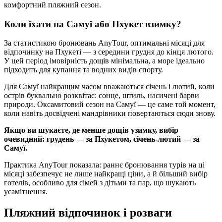
комфортний пляжний сезон.
Коли їхати на Самуї або Пхукет взимку?
За статистикою бронювань AnyTour, оптимальні місяці для
відпочинку на Пхукеті — з середини грудня до кінця лютого.
У цей період імовірність дощів мінімальна, а море ідеально
підходить для купання та водних видів спорту.
Для Самуї найкращим часом вважаються січень і лютий, коли
острів буквально розквітає: сонце, штиль, насичені барви
природи. Оксамитовий сезон на Самуї — це саме той момент,
коли навіть досвідчені мандрівники повертаються сюди знову.
Якщо ви шукаєте, де менше дощів узимку, вибір
очевидний: грудень — за Пхукетом, січень-лютий — за
Самуї.
Практика AnyTour показала: раннє бронювання турів на ці
місяці забезпечує не лише найкращі ціни, а й більший вибір
готелів, особливо для сімей з дітьми та пар, що шукають
усамітнення.
Пляжний відпочинок і розваги