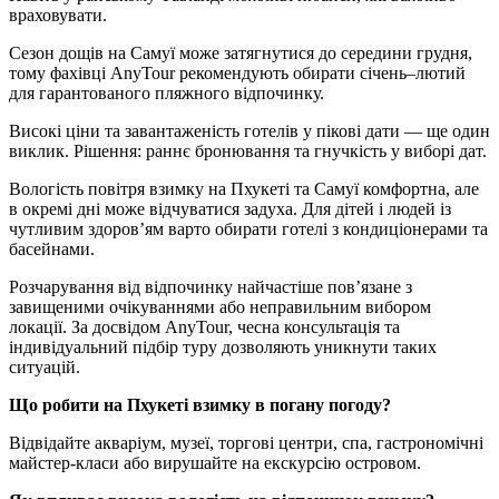
враховувати.
Сезон дощів на Самуї може затягнутися до середини грудня,
тому фахівці AnyTour рекомендують обирати січень–лютий
для гарантованого пляжного відпочинку.
Високі ціни та завантаженість готелів у пікові дати — ще один
виклик. Рішення: раннє бронювання та гнучкість у виборі дат.
Вологість повітря взимку на Пхукеті та Самуї комфортна, але
в окремі дні може відчуватися задуха. Для дітей і людей із
чутливим здоров’ям варто обирати готелі з кондиціонерами та
басейнами.
Розчарування від відпочинку найчастіше пов’язане з
завищеними очікуваннями або неправильним вибором
локації. За досвідом AnyTour, чесна консультація та
індивідуальний підбір туру дозволяють уникнути таких
ситуацій.
Що робити на Пхукеті взимку в погану погоду?
Відвідайте акваріум, музеї, торгові центри, спа, гастрономічні
майстер-класи або вирушайте на екскурсію островом.