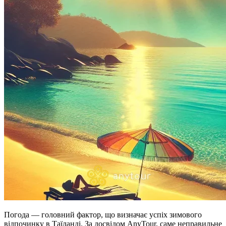
Погода — головний фактор, що визначає успіх зимового
відпочинку в Таїланді. За досвідом AnyTour, саме неправильне