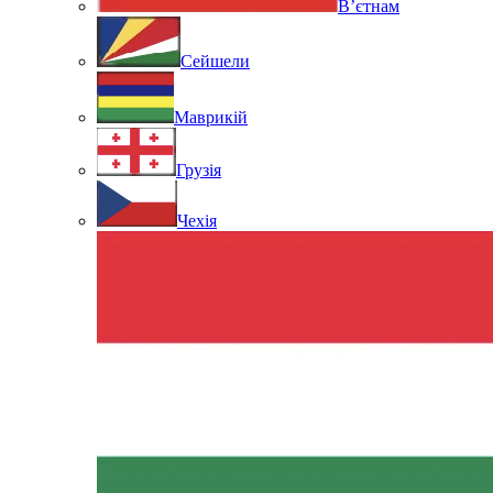
В’єтнам
Сейшели
Маврикій
Грузія
Чехія