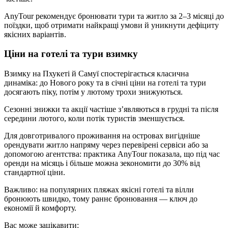
AnyTour рекомендує бронювати тури та житло за 2–3 місяці до
поїздки, щоб отримати найкращі умови й уникнути дефіциту
якісних варіантів.
Ціни на готелі та тури взимку
Взимку на Пхукеті й Самуї спостерігається класична
динаміка: до Нового року та в січні ціни на готелі та тури
досягають піку, потім у лютому трохи знижуються.
Сезонні знижки та акції частіше з’являються в грудні та після
середини лютого, коли потік туристів зменшується.
Для довготривалого проживання на островах вигідніше
орендувати житло напряму через перевірені сервіси або за
допомогою агентства: практика AnyTour показала, що під час
оренди на місяць і більше можна зекономити до 30% від
стандартної ціни.
Важливо: на популярних пляжах якісні готелі та вілли
бронюють швидко, тому раннє бронювання — ключ до
економії й комфорту.
Вас може зацікавити: