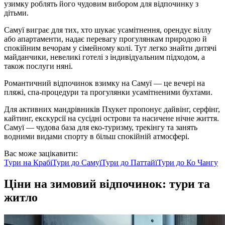
узимку роблять його чудовим вибором для відпочинку з
дітьми.
Самуї виграє для тих, хто шукає усамітнення, орендує віллу
або апартаменти, надає перевагу прогулянкам природою й
спокійним вечорам у сімейному колі. Тут легко знайти дитячі
майданчики, невеликі готелі з індивідуальним підходом, а
також послуги няні.
Романтичний відпочинок взимку на Самуї — це вечері на
пляжі, спа-процедури та прогулянки усамітненими бухтами.
Для активних мандрівників Пхукет пропонує дайвінг, серфінг,
кайтинг, екскурсії на сусідні острови та насичене нічне життя.
Самуї — чудова база для еко-туризму, трекінгу та занять
водними видами спорту в більш спокійній атмосфері.
Вас може зацікавити:
Тури на
Крабі
Тури до
Самуї
Тури до
Паттайї
Тури до
Ко Чангу
Ціни на зимовий відпочинок: тури та
житло