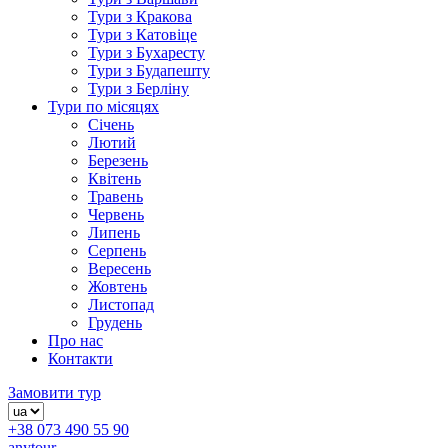
Тури з Кракова
Тури з Катовіце
Тури з Бухаресту
Тури з Будапешту
Тури з Берліну
Тури по місяцях
Січень
Лютий
Березень
Квітень
Травень
Червень
Липень
Серпень
Вересень
Жовтень
Листопад
Грудень
Про нас
Контакти
Замовити тур
+38 073 490 55 90
anytour