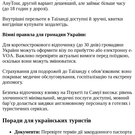
AnyTour, другий варіант дешевший, але займає більше часу
(до 18 годин у дорозі).
Внутрішні перельоти в Таїланді доступні й зручні, квитки
вигідніше купувати заздалегідь.
Візові правила для громадян України:
Для короткострокового відпочинку (до 30 днів) громадяни
України можуть оформити візу по прибуттю або електронну e-
VOA. Важливо перевіряти актуальні вимоги перед поїздкою,
оскільки вони можуть змінюватися.
Страхування для подорожей до Таїланду є обов’язковим: воно
покриває медичне обслуговування, госпіталізацію та екстрену
допомогу.
Безпека відпочинку взимку на Пхукеті та Самуї висока: рівень
злочинності мінімальний, медичні послуги доступні, мовний
бар’єр долається завдяки англомовному персоналу в готелях і
туристичних сервісах.
Поради для українських туристів
Документи:
Перевірте термін дії закордонного паспорта