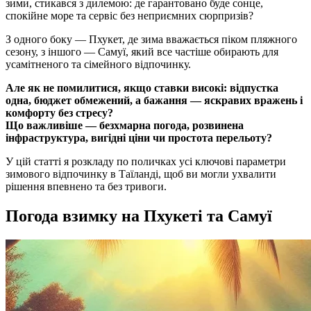
зими, стикався з дилемою: де гарантовано буде сонце,
спокійне море та сервіс без неприємних сюрпризів?
З одного боку — Пхукет, де зима вважається піком пляжного
сезону, з іншого — Самуї, який все частіше обирають для
усамітненого та сімейного відпочинку.
Але як не помилитися, якщо ставки високі: відпустка
одна, бюджет обмежений, а бажання — яскравих вражень і
комфорту без стресу?
Що важливіше — безхмарна погода, розвинена
інфраструктура, вигідні ціни чи простота перельоту?
У цій статті я розкладу по поличках усі ключові параметри
зимового відпочинку в Таїланді, щоб ви могли ухвалити
рішення впевнено та без тривоги.
Погода взимку на Пхукеті та Самуї