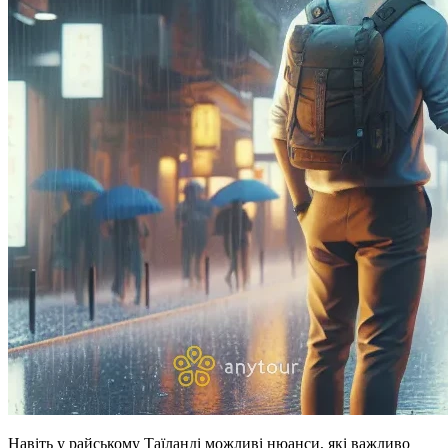
Навіть у райському Таїланді можливі нюанси, які важливо