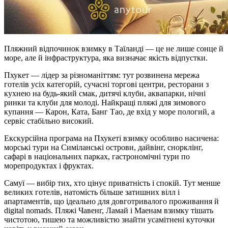
Пляжний відпочинок взимку в Таїланді — це не лише сонце й
море, але й інфраструктура, яка визначає якість відпустки.
Пхукет — лідер за різноманіттям: тут розвинена мережа
готелів усіх категорій, сучасні торгові центри, ресторани з
кухнею на будь-який смак, дитячі клуби, аквапарки, нічні
ринки та клуби для молоді. Найкращі пляжі для зимового
купання — Карон, Ката, Банг Тао, де вхід у море пологий, а
сервіс стабільно високий.
Екскурсійна програма на Пхукеті взимку особливо насичена:
морські тури на Симіланські острови, дайвінг, снорклінг,
сафарі в національних парках, гастрономічні тури по
морепродуктах і фруктах.
Самуї — вибір тих, хто цінує приватність і спокій. Тут менше
великих готелів, натомість більше затишних вілл і
апартаментів, що ідеально для довготривалого проживання й
digital nomads. Пляжі Чавенг, Ламай і Маенам взимку тішать
чистотою, тишею та можливістю знайти усамітнені куточки