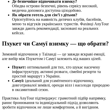
Де безпечніше відпочивати взимку?
Обидва острови безпечні, рівень сервісу високий,
медична допомога доступна цілодобово.
Як обрати готель для сім’ї з дітьми?
Орієнтуйтесь на наявність дитячих клубів, басейнів,
меню та відгуків українських туристів. Фахівці AnyTour
завжди дають рекомендації, засновані на реальних
кейсах.
Пхукет чи Самуї взимку — що обрати?
Зимовий відпочинок у Таїланді — це завжди яскраві емоції,
але вибір між Пхукетом і Самуї залежить від ваших цілей.
Пхукет:
оптимальний для тих, хто шукає насичену
інфраструктуру, активні розваги, сімейні резорти та
простий маршрут з України.
Самуї:
ідеальний для усамітненого відпочинку,
довготривалої зимівлі, оренди вілл і насолоди природою
в оксамитовий сезон.
Практика AnyTour підтверджує: грамотний підбір напрямку,
раннє бронювання та індивідуальний підхід дозволяють
зробити відпочинок не лише комфортним, а й вигідним.