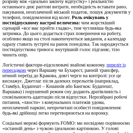
розриву між «ідеально закінчу відпустку» і реальністю
останнього дня: раптові витрати, необхідність вставати рано,
пакування, неоплачений міський податок, пошук документів у
телефоні, повідомлення від колег.
Роль очікувань у
поствідпускному настрої величезна:
чим жорсткіший
сценарій «все має пройти гладко», тим чутливіша будь-яка
затримка. До цього додається страх повернення на роботу,
особливо якщо на столі накопичуються завдання, а календар
одразу ставить зустрічі на ранок понеділка. Так народжується
поствідпусткова тривога: внутрішній голос підганяє, тіло
чинить опір.
Логістичні фактори-підсилювачі знайомі кожному.
переліт із
пересадкою
через Варшаву чи Бухарест, ранній трансфер,
нічний переїзд до Кракова, довгі черги на контролі: усе це
виснажує. Джетлаг після далеких перельотів (наприклад,
Стамбул, Будапешт – Кишинів або Бангкок: Будапешт,
Варшава) і порушений режим сну додають дратівливість і
сповільнюють адаптацію після відпустки. Нерозібрані робочі
питання, «хвости» з комунальних платежів удома,
неоплачений паркінг, непрочитані особисті повідомлення:
будь-які дрібниці легко перетворюються на воронку.
Соціальні мережі формують FOMO: ми несвідомо порівнюємо
«останній день» з чужою ідеальною картинкою. У голові