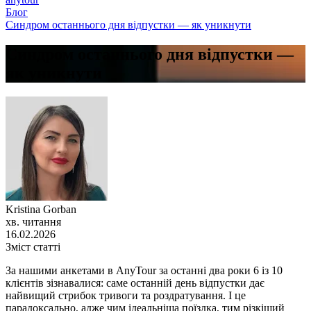
Блог
Синдром останнього дня відпустки — як уникнути
Синдром останнього дня відпустки —
як уникнути
Kristina Gorban
хв. читання
16.02.2026
Зміст статті
За нашими анкетами в AnyTour за останні два роки 6 із 10
клієнтів зізнавалися: саме останній день відпустки дає
найвищий стрибок тривоги та роздратування. І це
парадоксально, адже чим ідеальніша поїздка, тим різкіший