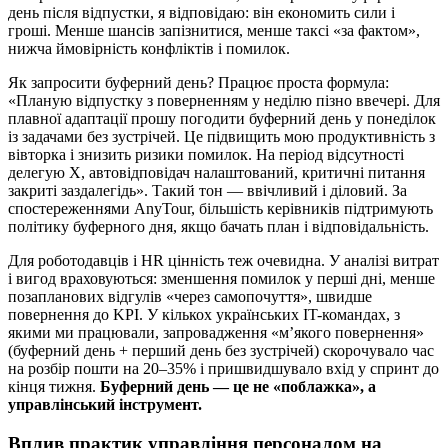
день після відпустки, я відповідаю: він економить сили і
гроші. Менше шансів запізнитися, менше таксі «за фактом»,
нижча ймовірність конфліктів і помилок.
Як запросити буферний день? Працює проста формула:
«Планую відпустку з поверненням у неділю пізно ввечері. Для
плавної адаптації прошу погодити буферний день у понеділок
із задачами без зустрічей. Це підвищить мою продуктивність з
вівторка і знизить ризики помилок. На період відсутності
делегую X, автовідповідач налаштований, критичні питання
закриті заздалегідь». Такий тон — ввічливий і діловий. За
спостереженнями AnyTour, більшість керівників підтримують
політику буферного дня, якщо бачать план і відповідальність.
Для роботодавців і HR цінність теж очевидна. У аналізі витрат
і вигод враховуються: зменшення помилок у перші дні, менше
позапланових відгулів «через самопочуття», швидше
повернення до KPI. У кількох українських IT-командах, з
якими ми працювали, запровадження «м’якого повернення»
(буферний день + перший день без зустрічей) скорочувало час
на розбір пошти на 20–35% і пришвидшувало вхід у спринт до
кінця тижня.
Буферний день — це не «поблажка», а
управлінський інструмент.
Вплив практик управління персоналом на