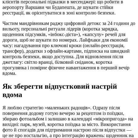
клієнтів персональні підказки в месенджері: що робити в
аеропорту Варшави чи Будапешта, де шукати стійки
реєстрації, як орієнтуватися в зоні контролю безпеки.
Частим мандрівникам раджу цифровий детокс за 24 години до
вильоту, персональні ритуали лідерів (коротка зарядка,
щоденник підсумків, «інбокс-дієта»), «капсулу» речей для
дороги, щоб не шукати по номерах. Лайфхаки для економії
часу: нагадування про ключові кроки (онлайн-реєстрація,
трансфер), додатки з офлайн-картами, підписка на швидкий
контроль безпеки, якщо доступна. Для відновлення після
джетлагу: світло вранці, білковий сніданок, коротка
прогулянка і помірне фізичне навантаження в перший вечір
вдома.
Як зберегти відпустковий настрій
вдома
Я люблю стратегію «маленьких радощів». Одразу після
повернення додому готую вечерю за рецептом із поїздки,
збираю фотоальбом і залишаю в календарі «мікропригода» на
вихідні: парк, музей, коротка поїздка за місто. Використання
фото й спогадів для підтримання настрою після відпустки —
це не про ностальгію, а про інтеграцію вражень: щоденник на