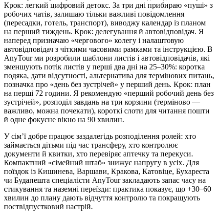
Крок: легкий цифровий детокс. За три дні прибираю «пуші» з
робочих чатів, залишаю тільки важливі повідомлення
(пересадки, готель, транспорт), виводжу календар із планом
на перший тиждень. Крок: делегування й автовідповідач. Я
наперед призначаю «чергового» колегу і налаштовую
автовідповідач з чіткими часовими рамками та інструкцією. В
AnyTour ми розробили шаблони листів і автовідповідачів, які
зменшують потік листів у перші два дні на 25–30%: коротка
подяка, дати відсутності, альтернатива для термінових питань,
позначка про «день без зустрічей» у перший день. Крок: план
на перші 72 години. Я рекомендую «перший робочий день без
зустрічей», розподіл завдань на три корзини (терміново —
важливо, можна почекати), короткі слоти для читання пошти
й одне фокусне вікно на 90 хвилин.
У сім’ї добре працює заздалегідь розподілення ролей: хто
займається дітьми під час трансферу, хто контролює
документи й квитки, хто перевіряє аптечку та перекуси.
Компактний «сімейний штаб» знижує напругу в усіх. Для
поїздок із Кишинева, Варшави, Кракова, Катовіце, Бухареста
чи Будапешта спеціалісти AnyTour закладають запас часу на
стикування та наземні переїзди: практика показує, що +30–60
хвилин до плану дають відчуття контролю та покращують
поствідпустковий настрій.