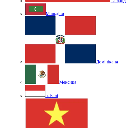
Таїланд
Мальдіви
Домінікана
Мексика
о. Балі