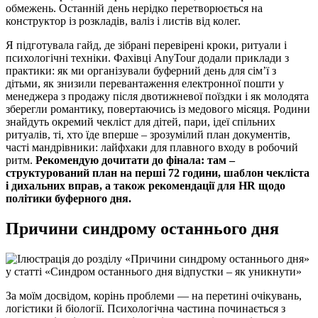
обмежень. Останній день нерідко перетворюється на
конструктор із розкладів, валіз і листів від колег.
Я підготувала гайд, де зібрані перевірені кроки, ритуали і
психологічні техніки. Фахівці AnyTour додали приклади з
практики: як ми організували буферний день для сім’ї з
дітьми, як знизили перевантаження електронної пошти у
менеджера з продажу після двотижневої поїздки і як молодята
зберегли романтику, повертаючись із медового місяця. Родини
знайдуть окремий чекліст для дітей, пари, ідеї спільних
ритуалів, ті, хто їде вперше – зрозумілий план документів,
часті мандрівники: лайфхаки для плавного входу в робочий
ритм.
Рекомендую дочитати до фінала: там –
структурований план на перші 72 години, шаблон чекліста
і дихальних вправ, а також рекомендації для HR щодо
політики буферного дня.
Причини синдрому останнього дня
За моїм досвідом, корінь проблеми — на перетині очікувань,
логістики й біології. Психологічна частина починається з