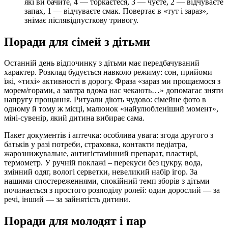
які ви бачите, 4 — торкаєтеся, 3 — чуєте, 2 — відчуваєте
запах, 1 — відчуваєте смак. Повертає в «тут і зараз»,
знімає післявідпусткову тривогу.
Поради для сімей з дітьми
Останній день відпочинку з дітьми має передбачуваний
характер. Розклад будується навколо режиму: сон, прийоми
їжі, «тихі» активності в дорогу. Фраза «зараз ми прощаємося з
морем/горами, а завтра вдома нас чекають…» допомагає зняти
напругу прощання. Ритуали діють чудово: сімейне фото в
одному й тому ж місці, малюнок «найулюбленіший момент»,
міні-сувенір, який дитина вибирає сама.
Пакет документів і аптечка: особлива увага: згода другого з
батьків у разі потреби, страховка, контакти педіатра,
жарознижувальне, антигістамінний препарат, пластирі,
термометр. У ручній поклажі – перекуси без цукру, вода,
змінний одяг, вологі серветки, невеликий набір ігор. За
нашими спостереженнями, спокійний темп зборів з дітьми
починається з простого розподілу ролей: один дорослий — за
речі, інший — за зайнятість дитини.
Поради для молодят і пар