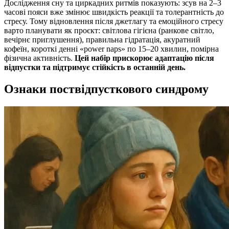
Дослідження сну та циркадних ритмів показують: зсув на 2–3
часові пояси вже змінює швидкість реакції та толерантність до
стресу. Тому відновлення після джетлагу та емоційного стресу
варто планувати як проєкт: світлова гігієна (ранкове світло,
вечірнє приглушення), правильна гідратація, акуратний
кофеїн, короткі денні «power naps» по 15–20 хвилин, помірна
фізична активність.
Цей набір прискорює адаптацію після
відпустки та підтримує стійкість в останній день.
Ознаки поствідпусткового синдрому