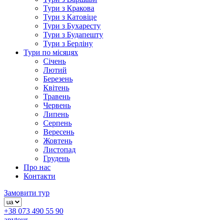
Тури з Кракова
Тури з Катовіце
Тури з Бухаресту
Тури з Будапешту
Тури з Берліну
Тури по місяцях
Січень
Лютий
Березень
Квітень
Травень
Червень
Липень
Серпень
Вересень
Жовтень
Листопад
Грудень
Про нас
Контакти
Замовити тур
+38 073 490 55 90
anytour