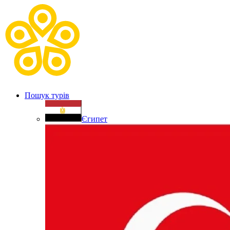
Пошук турів
Єгипет