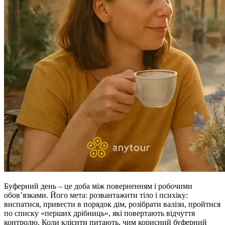
Буферний день – це доба між поверненням і робочими
обов’язками. Його мета: розвантажити тіло і психіку:
виспатися, привести в порядок дім, розібрати валізи, пройтися
по списку «перших дрібниць», які повертають відчуття
контролю. Коли клієнти питають, чим корисний буферний