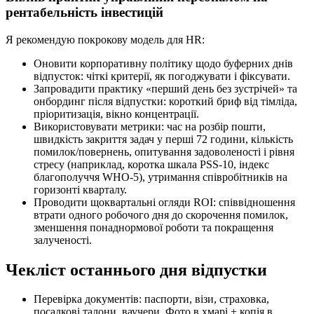
рентабельність інвестицій
Я рекомендую покрокову модель для HR:
Оновити корпоративну політику щодо буферних днів
відпусток: чіткі критерії, як погоджувати і фіксувати.
Запровадити практику «перший день без зустрічей» та
онбординг після відпустки: короткий бриф від тімліда,
пріоритизація, вікно концентрації.
Використовувати метрики: час на розбір пошти,
швидкість закриття задач у перші 72 години, кількість
помилок/повернень, опитування задоволеності і рівня
стресу (наприклад, коротка шкала PSS-10, індекс
благополуччя WHO-5), утримання співробітників на
горизонті кварталу.
Проводити щоквартальні огляди ROI: співвідношення
втрати одного робочого дня до скорочення помилок,
зменшення понаднормової роботи та покращення
залученості.
Чекліст останнього дня відпустки
Перевірка документів: паспорти, візи, страховка,
посадкові талони, ваучери. Фото в хмарі + копія в