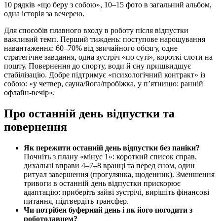
10 рядків «що беру з собою», 10–15 фото в загальний альбом,
одна історія за вечерею.
Для способів плавного входу в роботу після відпустки
важливий темп. Перший тиждень: поступове нарощування
навантаження: 60–70% від звичайного обсягу, одне
стратегічне завдання, одна зустріч «по суті», короткі слоти на
пошту. Повернення до спорту, води й сну пришвидшує
стабілізацію. Добре підтримує «психологічний контракт» із
собою: «у четвер, сауна/йога/пробіжка, у п’ятницю: ранній
офлайн-вечір».
Про останній день відпустки та
повернення
Як пережити останній день відпустки без паніки?
Почніть з плану «мінус 1»: короткий список справ,
дихальні вправи 4–7–8 вранці та перед сном, один
ритуал завершення (прогулянка, щоденник). Зменшення
тривоги в останній день відпустки прискорює
адаптацію: приберіть зайві зустрічі, вирішіть фінансові
питання, підтвердіть трансфер.
Чи потрібен буферний день і як його погодити з
роботодавцем?