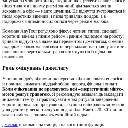
запускається зворотний культурний шок (reverse culture shock):
після тижня в іншому ритмі звичний дім здається менш
яскравим, а офіс — надто шумним. Це відчуття зустрічається й
після коротких вікендів, і після тривалих поїздок, а в
подорожах з дітьми посилюється через режим малюка.
Команда AnyTour регулярно фіксує чотири типові сценарії:
короткий вікенд з пізнім рейсом і раннім підйомом на роботу;
тривала відпустка з далеким перельотом і джетлагом; сімейна
подорож з кількома валізами та перепадами настрою у дитини;
повернення через кілька транзитних пунктів із щільною
стиковкою.
Роль очікувань і джетлагу
У останню добу відпочинок перестає підживлювати енергією
й починає вимагати віддачі: збори, дорога, фінальні оплати.
Коли очікування не враховують цей «енергетичний мінус»,
мозок реагує тривогою.
Я рекомендую заздалегідь закладати
зниження темпу й практикувати м’які ритуали завершення:
короткі прощальні прогулянки, фіксацію найкращих моментів
у щоденнику, легке тренування для тіла. Навіть 20–30 хвилин
такого «містка» знижують емоційний відкат.
джетлаг
впливає і на емоції, і на когнітивні функції.