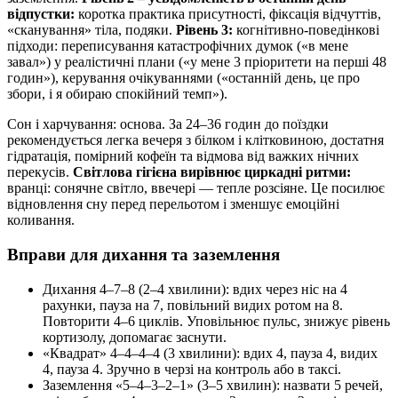
відпустки:
коротка практика присутності, фіксація відчуттів,
«сканування» тіла, подяки.
Рівень 3:
когнітивно-поведінкові
підходи: переписування катастрофічних думок («в мене
завал») у реалістичні плани («у мене 3 пріоритети на перші 48
годин»), керування очікуваннями («останній день, це про
збори, і я обираю спокійний темп»).
Сон і харчування: основа. За 24–36 годин до поїздки
рекомендується легка вечеря з білком і клітковиною, достатня
гідратація, помірний кофеїн та відмова від важких нічних
перекусів.
Світлова гігієна вирівнює циркадні ритми:
вранці: сонячне світло, ввечері — тепле розсіяне. Це посилює
відновлення сну перед перельотом і зменшує емоційні
коливання.
Вправи для дихання та заземлення
Дихання 4–7–8 (2–4 хвилини): вдих через ніс на 4
рахунки, пауза на 7, повільний видих ротом на 8.
Повторити 4–6 циклів. Уповільнює пульс, знижує рівень
кортизолу, допомагає заснути.
«Квадрат» 4–4–4–4 (3 хвилини): вдих 4, пауза 4, видих
4, пауза 4. Зручно в черзі на контроль або в таксі.
Заземлення «5–4–3–2–1» (3–5 хвилин): назвати 5 речей,