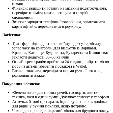
гаманці.
Фінанси: залишити готівку на міський податок/чайові,
перевірити ліміти карти, активувати потрібні
сповіщення.
Зв’язок: зарядити телефони/повербанки, завантажити
карти офлайн, переконатися в роумінгу.
Логістика:
Трансфер: підтвердити час виїзду, адресу терміналу,
запас часу на контроль. Для вильотів із Варшави,
Кракова, Катовіце, Будапешта, Бухареста та Кишинева:
закласти додаткові 30–60 хвилин.
Онлайн-реєстрація: пройти за 24 години, вибрати місця
поруч з дітьми, зберегти посадкові в Wallet.
Багаж: взважити, перевірити норми ручної поклажі,
розподілити важке.
Пакування і безпека:
«Зелена зона» для цінних речей: паспорти, квитки,
техніка, ліки в одній сумці. Дублікат списку: у телефоні.
Аптечка: базові препарати, індивідуальні ліки, довідка
для рідин у ручній поклажі, якщо потрібно.
Чохол для проводів, окремий мішок для брудного одягу,