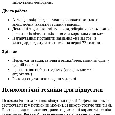
маркування чемоданів.
Дім та робота:
Автовідповідач і делегування: оновити контакти
заміщаючих, вказати терміни відповіді.
Домашні завдання: сміття, вікна, обігрівачі, ключі, запис
показників лічильників — все за коротким списком.
Нагадування: поставити завдання «на завтра» в
календар, підготувати список на перші 72 години.
З дітьми:
Перекуси та вода, звична іграшка/плед, змінний одяг у
ручній поклажі.
Ігри та заняття без інтернету (стікери, книжки,
аудіоказки).
Розклад сну та тихих годин у дорозі.
Психологічні техніки для відпустки
Психологічні техніки для відпустки прості й ефективні, якщо
застосувати їх у потрібний момент. Я використовую три рівні.
Рівень: швидке зниження тривоги: дихальні вправи та техніки
заземлення.
Рівень 2 – усвідомленість в останній день