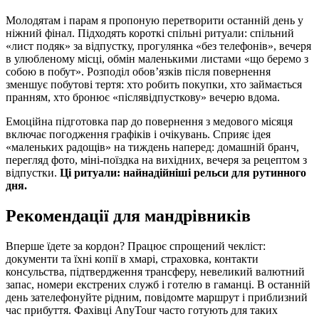
Молодятам і парам я пропоную перетворити останній день у
ніжний фінал. Підходять короткі спільні ритуали: спільний
«лист подяк» за відпустку, прогулянка «без телефонів», вечеря
в улюбленому місці, обмін маленькими листами «що беремо з
собою в побут». Розподіл обов’язків після повернення
зменшує побутові тертя: хто робить покупки, хто займається
пранням, хто бронює «післявідпусткову» вечерю вдома.
Емоційна підготовка пар до повернення з медового місяця
включає погодження графіків і очікувань. Сприяє ідея
«маленьких радощів» на тиждень наперед: домашній бранч,
перегляд фото, міні-поїздка на вихідних, вечеря за рецептом з
відпустки.
Ці ритуали: найнадійніші рельси для рутинного
дня.
Рекомендації для мандрівників
Вперше їдете за кордон? Працює спрощений чекліст:
документи та їхні копії в хмарі, страховка, контакти
консульства, підтвердження трансферу, невеликий валютний
запас, номери екстрених служб і готелю в гаманці. В останній
день зателефонуйте рідним, повідомте маршрут і приблизний
час прибуття. Фахівці AnyTour часто готують для таких