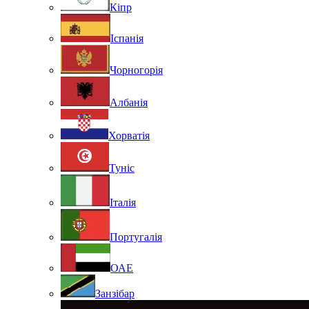
Кіпр
Іспанія
Чорногорія
Албанія
Хорватія
Туніс
Італія
Португалія
ОАЕ
Занзібар