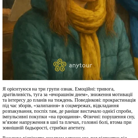
Я орієнтуюся на три групи ознак. Емоційні: тривога,
дратівливість, туга за «вчорашнім днем», зниження мотивації
та інтересу до планів на тиждень. Поведінкові: прокрастинація
під час зборів, «залипання» в соцмережах, відкладання
розпакування, поспіх там, де раніше вистачало однієї спроби,
імпульсивні покупки «на прощання». Фізичні: порушення сну,
м’язове напруження в шиї та плечах, головні болі, втома при
зовнішній бадьорості, стрибки апетиту.