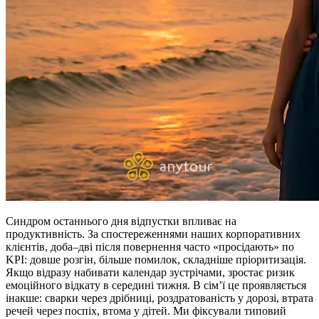
Синдром останнього дня відпустки впливає на
продуктивність. За спостереженнями наших корпоративних
клієнтів, доба–дві після повернення часто «просідають» по
KPI: довше розгін, більше помилок, складніше пріоритизація.
Якщо відразу набивати календар зустрічами, зростає ризик
емоційного відкату в середині тижня. В сім’ї це проявляється
інакше: сварки через дрібниці, роздратованість у дорозі, втрата
речей через поспіх, втома у дітей. Ми фіксували типовий