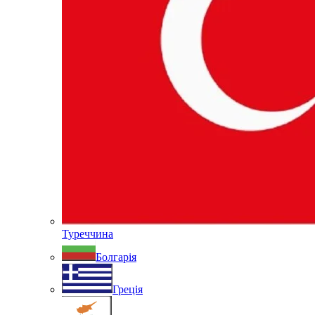
Туреччина
Болгарія
Греція