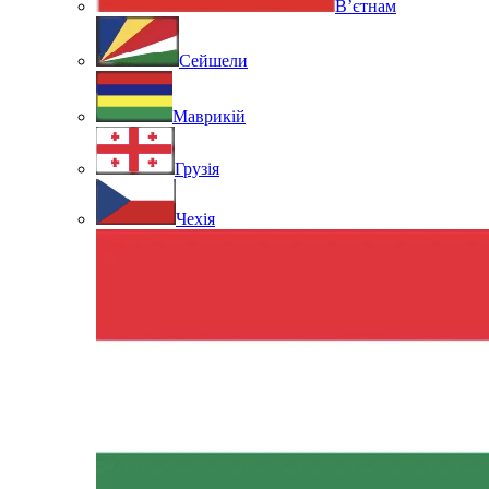
В’єтнам
Сейшели
Маврикій
Грузія
Чехія