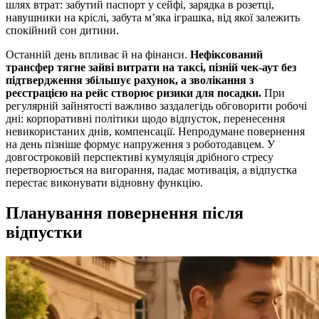
шлях втрат: забутий паспорт у сейфі, зарядка в розетці,
навушники на кріслі, забута м’яка іграшка, від якої залежить
спокійний сон дитини.
Останній день впливає й на фінанси.
Нефіксований
трансфер тягне зайві витрати на таксі, пізній чек-аут без
підтвердження збільшує рахунок, а зволікання з
реєстрацією на рейс створює ризики для посадки.
При
регулярній зайнятості важливо заздалегідь обговорити робочі
дні: корпоративні політики щодо відпусток, перенесення
невикористаних днів, компенсації. Непродумане повернення
на день пізніше формує напруження з роботодавцем. У
довгостроковій перспективі кумуляція дрібного стресу
перетворюється на вигорання, падає мотивація, а відпустка
перестає виконувати відновну функцію.
Планування повернення після
відпустки