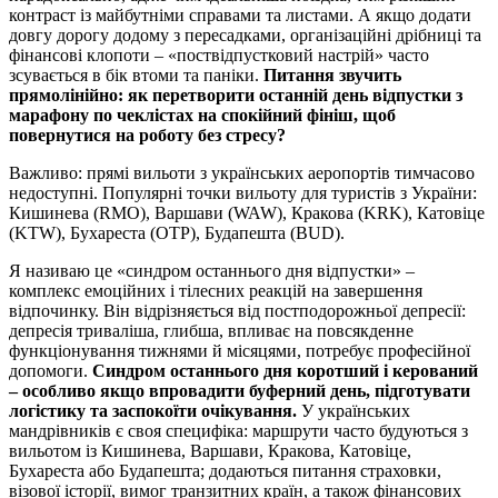
контраст із майбутніми справами та листами. А якщо додати
довгу дорогу додому з пересадками, організаційні дрібниці та
фінансові клопоти – «поствідпустковий настрій» часто
зсувається в бік втоми та паніки.
Питання звучить
прямолінійно: як перетворити останній день відпустки з
марафону по чеклістах на спокійний фініш, щоб
повернутися на роботу без стресу?
Важливо: прямі вильоти з українських аеропортів тимчасово
недоступні. Популярні точки вильоту для туристів з України:
Кишинева (RMO), Варшави (WAW), Кракова (KRK), Катовіце
(KTW), Бухареста (OTP), Будапешта (BUD).
Я називаю це «синдром останнього дня відпустки» –
комплекс емоційних і тілесних реакцій на завершення
відпочинку. Він відрізняється від постподорожньої депресії:
депресія триваліша, глибша, впливає на повсякденне
функціонування тижнями й місяцями, потребує професійної
допомоги.
Синдром останнього дня коротший і керований
– особливо якщо впровадити буферний день, підготувати
логістику та заспокоїти очікування.
У українських
мандрівників є своя специфіка: маршрути часто будуються з
вильотом із Кишинева, Варшави, Кракова, Катовіце,
Бухареста або Будапешта; додаються питання страховки,
візової історії, вимог транзитних країн, а також фінансових