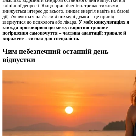
Важливо відрізняти синдром останнього дня відпустки від
клінічної депресії. Якщо пригніченість триває тижнями,
знижується інтерес до всього, зникає енергія навіть на базові
дії, з’являються нав’язливі похмурі думки – це привід
звернутися до психолога або лікаря.
У моїх консультаціях я
завжди проговорюю цю межу: короткострокове
погіршення самопочуття – частина адаптації; тривале й
виражене – сигнал для спеціаліста.
Чим небезпечний останній день
відпустки