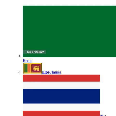
Кенія
Шрі-Ланка