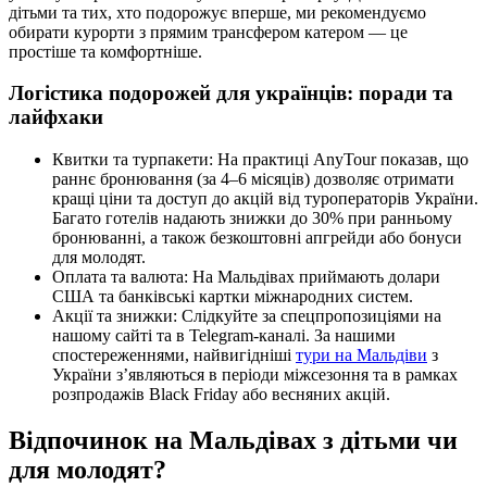
дітьми та тих, хто подорожує вперше, ми рекомендуємо
обирати курорти з прямим трансфером катером — це
простіше та комфортніше.
Логістика подорожей для українців: поради та
лайфхаки
Квитки та турпакети: На практиці AnyTour показав, що
раннє бронювання (за 4–6 місяців) дозволяє отримати
кращі ціни та доступ до акцій від туроператорів України.
Багато готелів надають знижки до 30% при ранньому
бронюванні, а також безкоштовні апгрейди або бонуси
для молодят.
Оплата та валюта: На Мальдівах приймають долари
США та банківські картки міжнародних систем.
Акції та знижки: Слідкуйте за спецпропозиціями на
нашому сайті та в Telegram-каналі. За нашими
спостереженнями, найвигідніші
тури на Мальдіви
з
України з’являються в періоди міжсезоння та в рамках
розпродажів Black Friday або весняних акцій.
Відпочинок на Мальдівах з дітьми чи
для молодят?