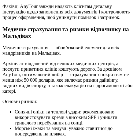
Фахівці AnyTour завжди надають клієнтам детальну
інструкцію щодо заповнення всіх документів і контролюють
процес оформлення, щоб уникнути помилок і затримок.
Медичне страхування та ризики відпочинку на
Мальдівах
Медичне страхування — обов’язковий елемент для всіх
мандрівників на Мальдівах.
Архіпелаг віддалений від великих медичних центрів, а
послуги приватних клінік коштують дорого. За досвідом
AnyTour, оптимальний вибір — страхування з покриттям не
менш ніж 50 000 доларів, яке включає ризики дайвінгу,
водних видів спорту, а також евакуацію на гідросамольоті або
катері.
Основні ризики:
Сонячні опіки та теплові удари: рекомендовано
використовувати креми з високим SPF і уникати
тривалого перебування на сонці.
Морські їжаки та медузи: уважно ставитися до
попереджень на пляжах.