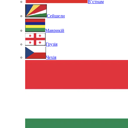
В’єтнам
Сейшели
Маврикій
Грузія
Чехія