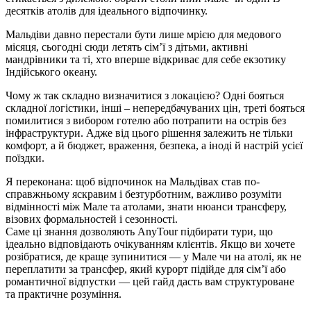
десятків атолів для ідеального відпочинку.
Мальдіви давно перестали бути лише мрією для медового
місяця, сьогодні сюди летять сім’ї з дітьми, активні
мандрівники та ті, хто вперше відкриває для себе екзотику
Індійського океану.
Чому ж так складно визначитися з локацією? Одні бояться
складної логістики, інші – непередбачуваних цін, треті бояться
помилитися з вибором готелю або потрапити на острів без
інфраструктури. Адже від цього рішення залежить не тільки
комфорт, а й бюджет, враження, безпека, а іноді й настрій усієї
поїздки.
Я переконана: щоб відпочинок на Мальдівах став по-
справжньому яскравим і безтурботним, важливо розуміти
відмінності між Мале та атолами, знати нюанси трансферу,
візових формальностей і сезонності.
Саме ці знання дозволяють AnyTour підбирати тури, що
ідеально відповідають очікуванням клієнтів. Якщо ви хочете
розібратися, де краще зупинитися — у Мале чи на атолі, як не
переплатити за трансфер, який курорт підійде для сім’ї або
романтичної відпустки — цей гайд дасть вам структуроване
та практичне розуміння.