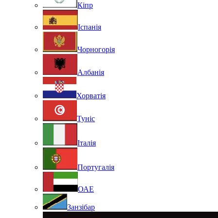
Кіпр
Іспанія
Чорногорія
Албанія
Хорватія
Туніс
Італія
Португалія
ОАЕ
Занзібар