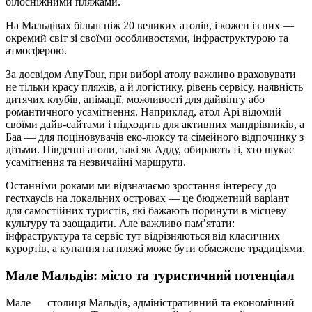
білосніжними пляжами.
На Мальдівах більш ніж 20 великих атолів, і кожен із них —
окремий світ зі своїми особливостями, інфраструктурою та
атмосферою.
За досвідом AnyTour, при виборі атолу важливо враховувати
не тільки красу пляжів, а й логістику, рівень сервісу, наявність
дитячих клубів, анімації, можливості для дайвінгу або
романтичного усамітнення. Наприклад, атол Арі відомий
своїми дайв-сайтами і підходить для активних мандрівників, а
Баа — для поціновувачів еко-люксу та сімейного відпочинку з
дітьми. Південні атоли, такі як Адду, обирають ті, хто шукає
усамітнення та незвичайні маршрути.
Останніми роками ми відзначаємо зростання інтересу до
гестхаусів на локальних островах — це бюджетний варіант
для самостійних туристів, які бажають поринути в місцеву
культуру та заощадити. Але важливо пам’ятати:
інфраструктура та сервіс тут відрізняються від класичних
курортів, а купання на пляжі може бути обмежене традиціями.
Мале Мальдів: місто та туристичний потенціал
Мале — столиця Мальдів, адміністративний та економічний