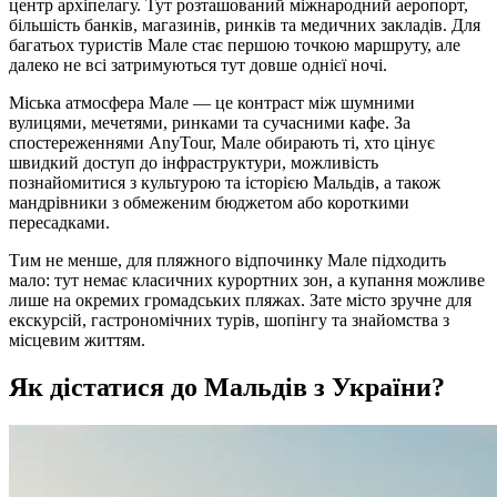
центр архіпелагу. Тут розташований міжнародний аеропорт,
більшість банків, магазинів, ринків та медичних закладів. Для
багатьох туристів Мале стає першою точкою маршруту, але
далеко не всі затримуються тут довше однієї ночі.
Міська атмосфера Мале — це контраст між шумними
вулицями, мечетями, ринками та сучасними кафе. За
спостереженнями AnyTour, Мале обирають ті, хто цінує
швидкий доступ до інфраструктури, можливість
познайомитися з культурою та історією Мальдів, а також
мандрівники з обмеженим бюджетом або короткими
пересадками.
Тим не менше, для пляжного відпочинку Мале підходить
мало: тут немає класичних курортних зон, а купання можливе
лише на окремих громадських пляжах. Зате місто зручне для
екскурсій, гастрономічних турів, шопінгу та знайомства з
місцевим життям.
Як дістатися до Мальдів з України?