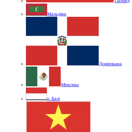
Таїланд
Мальдіви
Домінікана
Мексика
о. Балі