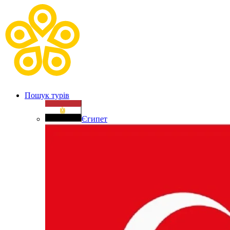
Пошук турів
Єгипет