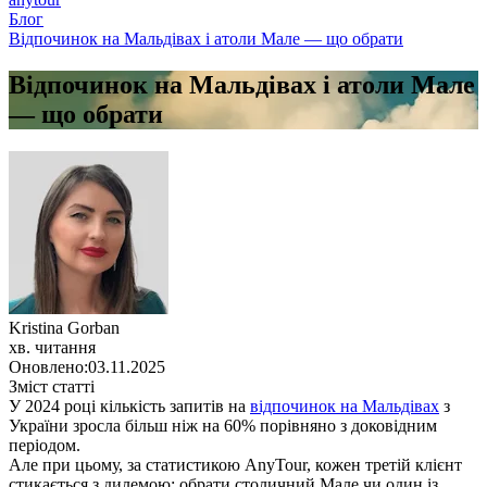
Блог
Відпочинок на Мальдівах і атоли Мале — що обрати
Відпочинок на Мальдівах і атоли Мале
— що обрати
Kristina Gorban
хв. читання
Оновлено:
03.11.2025
Зміст статті
У 2024 році кількість запитів на
відпочинок на Мальдівах
з
України зросла більш ніж на 60% порівняно з доковідним
періодом.
Але при цьому, за статистикою AnyTour, кожен третій клієнт
стикається з дилемою: обрати столичний Мале чи один із