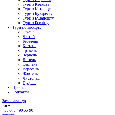
Тури з Кракова
Тури з Катовіце
Тури з Бухаресту
Тури з Будапешту
Тури з Берліну
Тури по місяцях
Січень
Лютий
Березень
Квітень
Травень
Червень
Липень
Серпень
Вересень
Жовтень
Листопад
Грудень
Про нас
Контакти
Замовити тур
+38 073 490 55 90
anytour