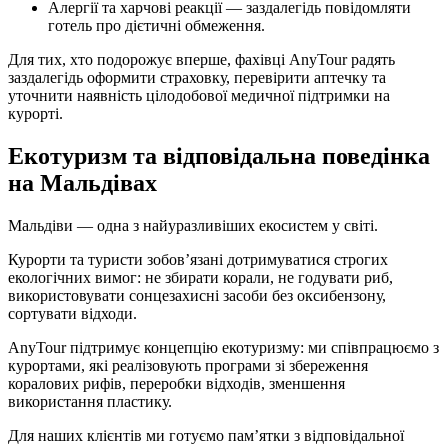
Алергії та харчові реакції — заздалегідь повідомляти
готель про дієтичні обмеження.
Для тих, хто подорожує вперше, фахівці AnyTour радять
заздалегідь оформити страховку, перевірити аптечку та
уточнити наявність цілодобової медичної підтримки на
курорті.
Екотуризм та відповідальна поведінка
на Мальдівах
Мальдіви — одна з найуразливіших екосистем у світі.
Курорти та туристи зобов’язані дотримуватися строгих
екологічних вимог: не збирати корали, не годувати риб,
використовувати сонцезахисні засоби без оксибензону,
сортувати відходи.
AnyTour підтримує концепцію екотуризму: ми співпрацюємо з
курортами, які реалізовують програми зі збереження
коралових рифів, переробки відходів, зменшення
використання пластику.
Для наших клієнтів ми готуємо пам’ятки з відповідальної