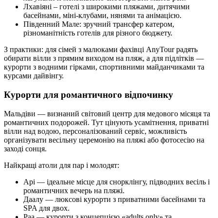
Лхавіяні – готелі з широкими пляжами, дитячими
басейнами, міні-клубами, нянями та анімацією.
Південний Мале: зручний трансфер катером,
різноманітність готелів для різного бюджету.
З практики: для сімей з малюками фахівці AnyTour радять
обирати вілли з прямим виходом на пляж, а для підлітків —
курорти з водними гірками, спортивними майданчиками та
курсами дайвінгу.
Курорти для романтичного відпочинку
Мальдіви — визнаний світовий центр для медового місяця та
романтичних подорожей. Тут цінують усамітнення, приватні
вілли над водою, персоналізований сервіс, можливість
організувати весільну церемонію на пляжі або фотосесію на
заході сонця.
Найкращі атоли для пар і молодят:
Арі — ідеальне місце для снорклінгу, підводних весіль і
романтичних вечерь на пляжі.
Даалу — люксові курорти з приватними басейнами та
SPA для двох.
Раа — курорти з концепцією «adults only» та