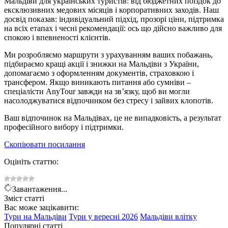
Мальдіви для українських туристів: від бюджетних поїздок до
ексклюзивних медових місяців і корпоративних заходів. Наш
досвід показав: індивідуальний підхід, прозорі ціни, підтримка
на всіх етапах і чесні рекомендації: ось що дійсно важливо для
спокою і впевненості клієнтів.
Ми розробляємо маршрути з урахуванням ваших побажань,
підбираємо кращі акції і знижки на Мальдіви з України,
допомагаємо з оформленням документів, страховкою і
трансфером. Якщо виникають питання або сумніви –
спеціалісти AnyTour завжди на зв’язку, щоб ви могли
насолоджуватися відпочинком без стресу і зайвих клопотів.
Ваш відпочинок на Мальдівах, це не випадковість, а результат
професійного вибору і підтримки.
Скопіювати посилання
Оцініть статтю:
Завантаження...
Зміст статті
Вас може зацікавити:
Тури на
Мальдіви
Тури у вересні
2026
Мальдіви влітку
Популярні статті