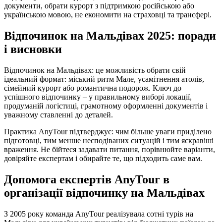
документи, обрати курорт з підтримкою російською або
українською мовою, не економити на страховці та трансфері.
Відпочинок на Мальдівах 2025: поради
і висновки
Відпочинок на Мальдівах: це можливість обрати свій
ідеальний формат: міський ритм Мале, усамітнення атолів,
сімейний курорт або романтична подорож. Ключ до
успішного відпочинку – у правильному виборі локації,
продуманій логістиці, грамотному оформленні документів і
уважному ставленні до деталей.
Практика AnyTour підтверджує: чим більше уваги приділено
підготовці, тим менше несподіваних ситуацій і тим яскравіші
враження. Не бійтеся задавати питання, порівнюйте варіанти,
довіряйте експертам і обирайте те, що підходить саме вам.
Допомога експертів AnyTour в
організації відпочинку на Мальдівах
З 2005 року команда AnyTour реалізувала сотні турів на