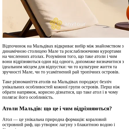
Відпочинок на Мальдівах відкриває вибір між знайомством з
динамічною столицею Мале та розслаблюючими курортами
на численних атолах. Розуміння того, що таке атоли і чим
вони відрізняються один від одного, допоможе визначитися з
ідеальним місцем для відпустки: чи то культурне життя та
зручності Мале, чи то усамітнений рай тропічних островів.
Таке різноманіття атолів на Мальдівах породжує безліч
унікальних особливостей кожної групи островів. Перш ніж
обрати напрямок, корисно дізнатися, що таке атол і в чому
полягає його особливість.
Атоли Мальдів: що це і чим відрізняються?
Атол — це унікальна природна формація: кораловий
островний риф, що утворює лагуну з блакитною водою і