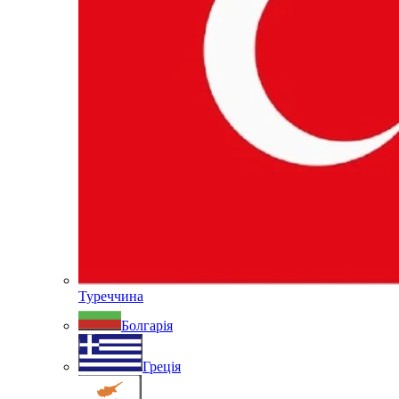
Туреччина
Болгарія
Греція