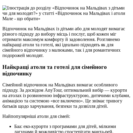
Відпочинок на Мальдівах із дітьми або для молодят вимагає
різного підходу до вибору місць і послуг, щоб кожен міг
отримати максимум комфорту й задоволення. Розглянемо
найкращі атоли та готелі, які ідеально підходять як для
сімейного відпочинку з малюками, так і для романтичних
подорожей молодят.
Найкращі атоли та готелі для сімейного
відпочинку
Сімейний відпочинок на Мальдівах вимагає особливого
підходу. За досвідом AnyTour, оптимальний вибір — курорти
на атолах із розвиненою інфраструктурою, дитячими клубами,
анімацією та системою «все включено». Це знімає тривогу
батьків щодо харчування, безпеки та дозвілля дітей.
Найпопулярніші атоли для сімей:
Баа: еко-курорти з програмами для дітей, мілкими
лагунами й можливістю спостерігати манта-рей.