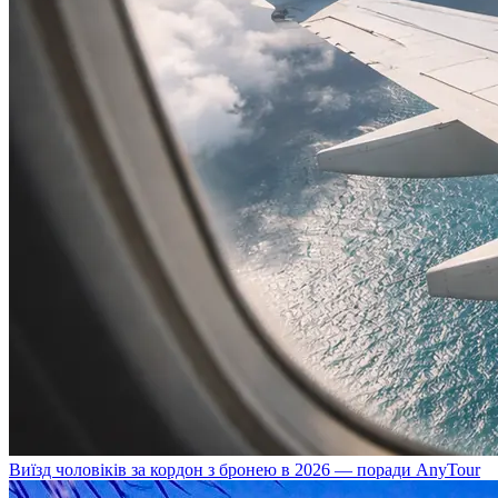
Виїзд чоловіків за кордон з бронею в 2026 — поради AnyTour