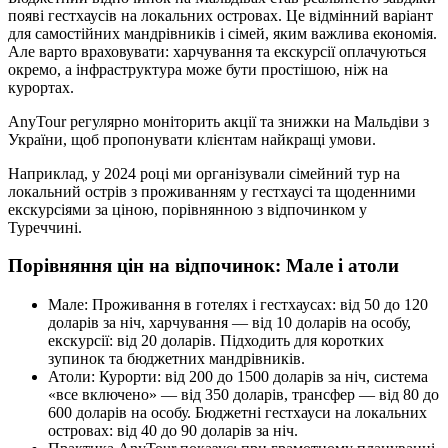
появі гестхаусів на локальних островах. Це відмінний варіант
для самостійних мандрівників і сімей, яким важлива економія.
Але варто враховувати: харчування та екскурсії оплачуються
окремо, а інфраструктура може бути простішою, ніж на
курортах.
AnyTour регулярно моніторить акції та знижки на Мальдіви з
України, щоб пропонувати клієнтам найкращі умови.
Наприклад, у 2024 році ми організували сімейний тур на
локальний острів з проживанням у гестхаусі та щоденними
екскурсіями за ціною, порівнянною з відпочинком у
Туреччині.
Порівняння цін на відпочинок: Мале і атоли
Мале: Проживання в готелях і гестхаусах: від 50 до 120
доларів за ніч, харчування — від 10 доларів на особу,
екскурсії: від 20 доларів. Підходить для коротких
зупинок та бюджетних мандрівників.
Атоли: Курорти: від 200 до 1500 доларів за ніч, система
«все включено» — від 350 доларів, трансфер — від 80 до
600 доларів на особу. Бюджетні гестхауси на локальних
островах: від 40 до 90 доларів за ніч.