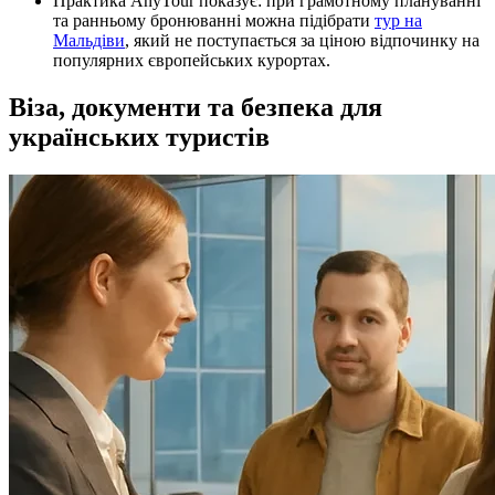
Практика AnyTour показує: при грамотному плануванні
та ранньому бронюванні можна підібрати
тур на
Мальдіви
, який не поступається за ціною відпочинку на
популярних європейських курортах.
Віза, документи та безпека для
українських туристів