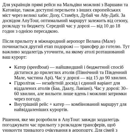
Для українців прямі рейси на Мальдіви можливі з Варшави та
Катовіце, також доступні перельоти з інших європейських
міст через великі хаби: Доху, Стамбул, Дубай чи Абу-Дабі. За
досвідом AnyTour, оптимальний маршрут залежить від сезону,
розкладу та бюджету. Середній час у дорозі — від 10 до 18
годин з однією пересадкою.
Після прильоту в міжнародний аеропорт Велана (Мале)
починається другий етап подорожі — трансфер до готелю. Тут
важливо заздалегідь уточнити, на якому атолі розташований
ваш курорт:
Катер (speedboat) — найшвидший і бюджетний спосіб
дістатися до прилеглих атолів (Північний та Південний
Мале, частина Арі). Час у дорозі — від 15 до 90 хвилин.
Гідролітак — незабутній досвід і єдиний варіант для
віддалених атолів (Баа, Даалу, Лавіані). Час у дорозі: 30–
60 хвилин, але вильоти лише вдень і можливі затримки
через погоду.
Внутрішній рейс + катер — комбінований маршрут для
найвіддаленіших курортів.
Рішення, яке ми розробили в AnyTour: завжди заздалегідь
погоджувати час прильоту з розкладом трансферів, щоб
уникнути тривалого очікування в аеропорту. Для сімей з