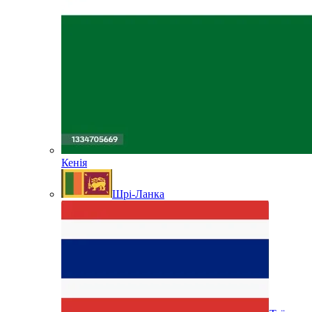
Кенія
Шрі-Ланка