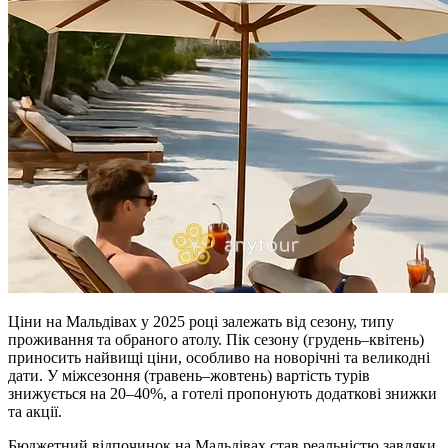
Ціни на Мальдівах у 2025 році залежать від сезону, типу
проживання та обраного атолу. Пік сезону (грудень–квітень)
приносить найвищі ціни, особливо на новорічні та великодні
дати. У міжсезоння (травень–жовтень) вартість турів
знижується на 20–40%, а готелі пропонують додаткові знижки
та акції.
Бюджетний відпочинок на Мальдівах став реальністю завдяки