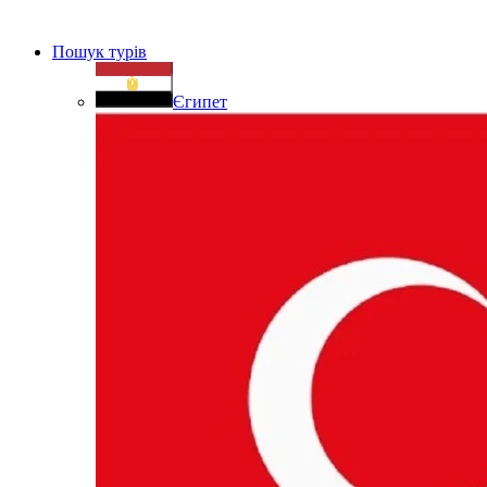
Пошук турів
Єгипет