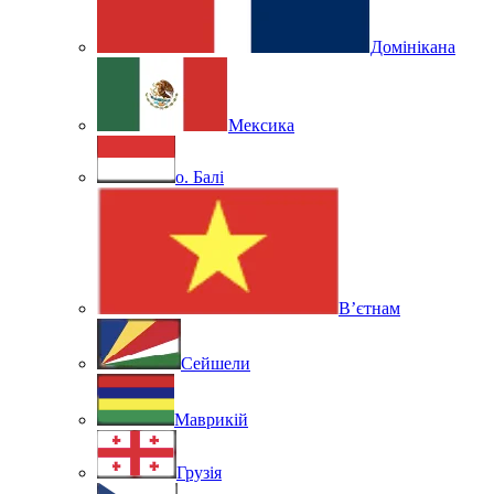
Домінікана
Мексика
о. Балі
В’єтнам
Сейшели
Маврикій
Грузія