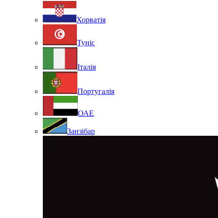
Хорватія
Туніс
Італія
Португалія
ОАЕ
Занзібар