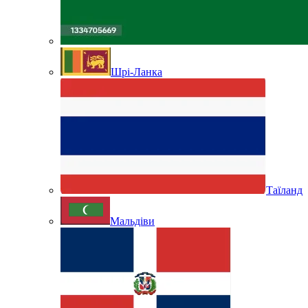
Шрі-Ланка
Таїланд
Мальдіви