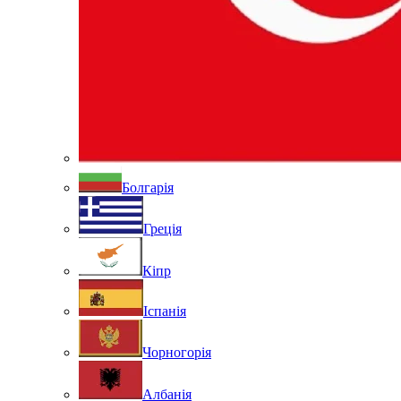
Болгарія
Греція
Кіпр
Іспанія
Чорногорія
Албанія