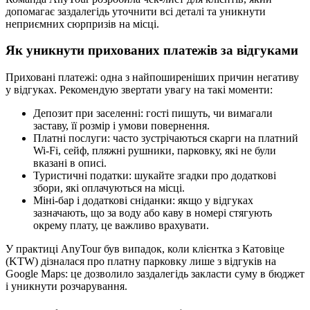
допомагає заздалегідь уточнити всі деталі та уникнути
неприємних сюрпризів на місці.
Як уникнути прихованих платежів за відгуками
Приховані платежі: одна з найпоширеніших причин негативу
у відгуках. Рекомендую звертати увагу на такі моменти:
Депозит при заселенні: гості пишуть, чи вимагали
заставу, її розмір і умови повернення.
Платні послуги: часто зустрічаються скарги на платний
Wi-Fi, сейф, пляжні рушники, парковку, які не були
вказані в описі.
Туристичні податки: шукайте згадки про додаткові
збори, які оплачуються на місці.
Міні-бар і додаткові сніданки: якщо у відгуках
зазначають, що за воду або каву в номері стягують
окрему плату, це важливо врахувати.
У практиці AnyTour був випадок, коли клієнтка з Катовіце
(KTW) дізналася про платну парковку лише з відгуків на
Google Maps: це дозволило заздалегідь закласти суму в бюджет
і уникнути розчарування.