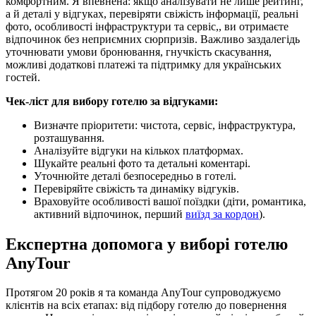
комфортним. Я впевнена: якщо аналізувати не лише рейтинг,
а й деталі у відгуках, перевіряти свіжість інформації, реальні
фото, особливості інфраструктури та сервіс,, ви отримаєте
відпочинок без неприємних сюрпризів. Важливо заздалегідь
уточнювати умови бронювання, гнучкість скасування,
можливі додаткові платежі та підтримку для українських
гостей.
Чек-ліст для вибору готелю за відгуками:
Визначте пріоритети: чистота, сервіс, інфраструктура,
розташування.
Аналізуйте відгуки на кількох платформах.
Шукайте реальні фото та детальні коментарі.
Уточнюйте деталі безпосередньо в готелі.
Перевіряйте свіжість та динаміку відгуків.
Враховуйте особливості вашої поїздки (діти, романтика,
активний відпочинок, перший
виїзд за кордон
).
Експертна допомога у виборі готелю
AnyTour
Протягом 20 років я та команда AnyTour супроводжуємо
клієнтів на всіх етапах: від підбору готелю до повернення