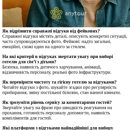
Як відрізнити справжні відгуки від фейкових?
Справжні відгуки містять деталі, описують конкретні ситуації,
часто супроводжуються фото. Фейкові: надто загальні,
емоційні, схожі один на одного за стилем.
На які критерії в відгуках звертати увагу при виборі
готелю для сім’ї з дітьми?
Безпека, наявність дитячого харчування, анімації,
відзивчивість персоналу, реальні фото інфраструктури.
Як перевірити чистоту та гігієну готелю за відгуками?
Читайте відгуки з фото, шукайте згадки про регулярність
прибирання, зміну постільної білизни, стан ванної кімнати.
Як зрозуміти рівень сервісу за коментарями гостей?
Звертайте увагу на фрази про швидкість реагування на
прохання, готовність персоналу допомогти, наявність
компліментів для гостей.
Які платформи з відгуками найнадійніші для вибору