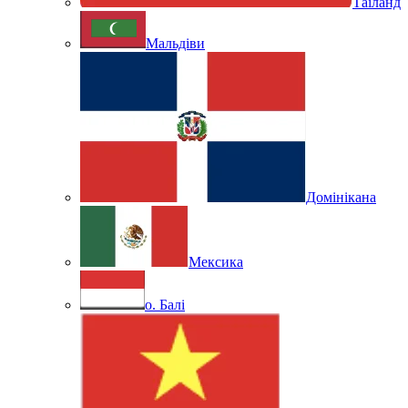
Таїланд
Мальдіви
Домінікана
Мексика
о. Балі