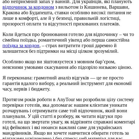
або неприємний запах у ванній. Для українців, які планують
відпочинок за кордоном
з вильотом із Кишинева, Варшави,
Кракова або Будапешта, ставки особливо високі: питання не
лише в комфорті, але й у безпеці, правильній логістиці,
прозорості оплати та відсутності прихованих платежів.
Коли йдеться про бронювання готелю для відпочинку – чи то
сімейна поїздка, романтичний уікенд або перша самостійна
поїздка за кордон
, – страх витратити гроші даремно й
залишитися без підтримки на місці цілком зрозумілий.
Особливо якщо ви зіштовхуєтеся з мовним бар’єром,
неясними умовами скасування або підозріло низькою ціною.
Я переконана: грамотний аналіз відгуків — це не просто
гарантія вдалого вибору, а реальний інструмент для економії
часу, нервів і бюджету.
Протягом років роботи в AnyTour ми розробили цілу систему
перевірки готелів, яка допомагає нашим клієнтам уникати
розчарувань і отримувати саме той відпочинок, який вони
планували. У цій статті я розберу, як читати відгуки про
готелі, на що звертати увагу, як відрізняти справжні коментарі
від фейкових і які нюанси важливі саме для українських
мандрівників. Якщо ви хочете навчитися обирати готель за
відгуками усвідомлено і без стресу: цей матеріал для вас.