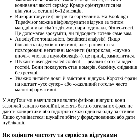
коливання якості сервісу. Краще орієнтуватися на
відгуки за останні 6–12 місяців.
Використовуйте фільтри та сортування. На Booking і
Tripadvisor можна відфільтрувати відгуки за типом
мандрівника: сім’ї з дітьми, пари, одинаки, бізнес-гості.
Це допомагає зрозуміти, чи підходить готель саме вам.
Аналізуйте тональність (sentiment analysis). Якщо
більшість відгуків позитивні, але трапляються
повторювані негативні моменти (наприклад, «шумно
вночі», «погана шумоізоляція»), це привід замислитися.
Шукайте user-generated content — реальні фото та відео
гостей. Вони показують стан номерів, басейну, сніданків
без ретуші.
Уважно читайте довгі й змістовні відгуки. Короткі фрази
на кшталт «усе супер» або «жахливий готель» часто
малозінформативні.
У AnyTour ми навчилися виявляти фейкові відгуки: вони
зазвичай занадто емоційні, містять багато загальних фраз, не
дають конкретики або підозріло схожі одна на одну за стилем.
Якщо сумніваєтеся: шукайте збіги у формулюваннях або дати
публікації.
Як оцінити чистоту та сервіс за відгуками