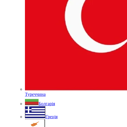
Туреччина
Болгарія
Греція