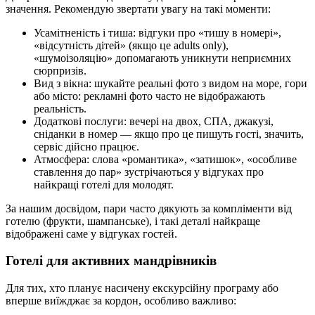
значення. Рекомендую звертати увагу на такі моменти:
Усамітненість і тиша: відгуки про «тишу в номері»,
«відсутність дітей» (якщо це adults only),
«шумоізоляцію» допомагають уникнути неприємних
сюрпризів.
Вид з вікна: шукайте реальні фото з видом на море, гори
або місто: рекламні фото часто не відображають
реальність.
Додаткові послуги: вечері на двох, СПА, джакузі,
сніданки в номер — якщо про це пишуть гості, значить,
сервіс дійсно працює.
Атмосфера: слова «романтика», «затишок», «особливе
ставлення до пар» зустрічаються у відгуках про
найкращі готелі для молодят.
За нашим досвідом, пари часто дякують за компліменти від
готелю (фрукти, шампанське), і такі деталі найкраще
відображені саме у відгуках гостей.
Готелі для активних мандрівників
Для тих, хто планує насичену екскурсійну програму або
вперше виїжджає за кордон, особливо важливо: