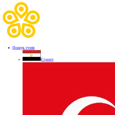
Пошук турів
Єгипет