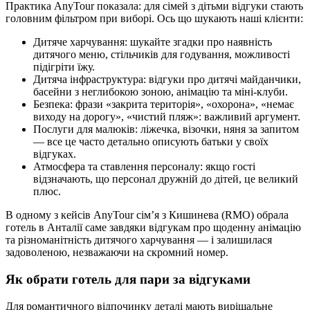
Практика AnyTour показала: для сімей з дітьми відгуки стають
головним фільтром при виборі. Ось що шукають наші клієнти:
Дитяче харчування: шукайте згадки про наявність
дитячого меню, стільчиків для годування, можливості
підігріти їжу.
Дитяча інфраструктура: відгуки про дитячі майданчики,
басейни з неглибокою зоною, анімацію та міні-клуби.
Безпека: фрази «закрита територія», «охорона», «немає
виходу на дорогу», «чистий пляж»: важливий аргумент.
Послуги для малюків: ліжечка, візочки, няня за запитом
— все це часто детально описують батьки у своїх
відгуках.
Атмосфера та ставлення персоналу: якщо гості
відзначають, що персонал дружній до дітей, це великий
плюс.
В одному з кейсів AnyTour сім’я з Кишинева (RMO) обрала
готель в Анталії саме завдяки відгукам про щоденну анімацію
та різноманітність дитячого харчування — і залишилася
задоволеною, незважаючи на скромний номер.
Як обрати готель для пари за відгуками
Для романтичного відпочинку деталі мають вирішальне