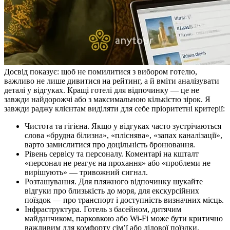
Досвід показує: щоб не помилитися з вибором готелю,
важливо не лише дивитися на рейтинг, а й вміти аналізувати
деталі у відгуках. Кращі готелі для відпочинку — це не
завжди найдорожчі або з максимальною кількістю зірок. Я
завжди раджу клієнтам виділяти для себе пріоритетні критерії:
Чистота та гігієна. Якщо у відгуках часто зустрічаються
слова «брудна білизна», «пліснява», «запах каналізації»,
варто замислитися про доцільність бронювання.
Рівень сервісу та персоналу. Коментарі на кшталт
«персонал не реагує на прохання» або «проблеми не
вирішують» — тривожний сигнал.
Розташування. Для пляжного відпочинку шукайте
відгуки про близькість до моря, для екскурсійних
поїздок — про транспорт і доступність визначних місць.
Інфраструктура. Готель з басейном, дитячим
майданчиком, парковкою або Wi-Fi може бути критично
важливим для комфорту сім’ї або ділової поїздки.