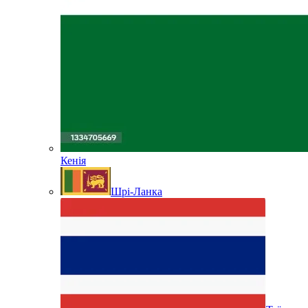
Кенія
Шрі-Ланка