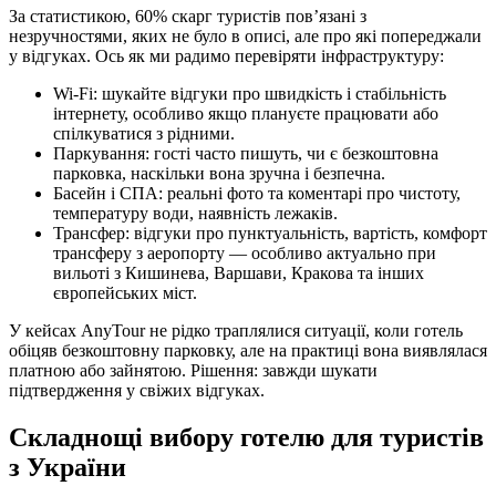
За статистикою, 60% скарг туристів пов’язані з
незручностями, яких не було в описі, але про які попереджали
у відгуках. Ось як ми радимо перевіряти інфраструктуру:
Wi-Fi: шукайте відгуки про швидкість і стабільність
інтернету, особливо якщо плануєте працювати або
спілкуватися з рідними.
Паркування: гості часто пишуть, чи є безкоштовна
парковка, наскільки вона зручна і безпечна.
Басейн і СПА: реальні фото та коментарі про чистоту,
температуру води, наявність лежаків.
Трансфер: відгуки про пунктуальність, вартість, комфорт
трансферу з аеропорту — особливо актуально при
вильоті з Кишинева, Варшави, Кракова та інших
європейських міст.
У кейсах AnyTour не рідко траплялися ситуації, коли готель
обіцяв безкоштовну парковку, але на практиці вона виявлялася
платною або зайнятою. Рішення: завжди шукати
підтвердження у свіжих відгуках.
Складнощі вибору готелю для туристів
з України