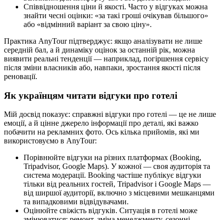
Співвідношення ціни й якості. Часто у відгуках можна
знайти чесні оцінки: «за такі гроші очікував більшого»
або «відмінний варіант за свою ціну».
Практика AnyTour підтверджує: якщо аналізувати не лише
середній бал, а й динаміку оцінок за останній рік, можна
виявити реальні тенденції — наприклад, погіршення сервісу
після зміни власників або, навпаки, зростання якості після
реновації.
Як українцям читати відгуки про готелі
Мій досвід показує: справжні відгуки про готелі — це не лише
емоції, а й цінне джерело інформації про деталі, які важко
побачити на рекламних фото. Ось кілька прийомів, які ми
використовуємо в AnyTour:
Порівнюйте відгуки на різних платформах (Booking,
Tripadvisor, Google Maps). У кожної — своя аудиторія та
система модерації. Booking частіше публікує відгуки
тільки від реальних гостей, Tripadvisor і Google Maps —
від ширшої аудиторії, включно з місцевими мешканцями
та випадковими відвідувачами.
Оцінюйте свіжість відгуків. Ситуація в готелі може
змінюватися: ремонт, зміна менеджменту, сезонні