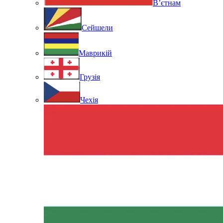
В’єтнам
Сейшели
Маврикій
Грузія
Чехія