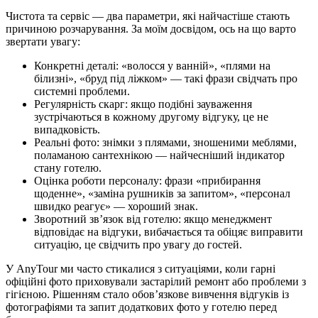
Чистота та сервіс — два параметри, які найчастіше стають
причиною розчарування. За моїм досвідом, ось на що варто
звертати увагу:
Конкретні деталі: «волосся у ванній», «плями на
білизні», «бруд під ліжком» — такі фрази свідчать про
системні проблеми.
Регулярність скарг: якщо подібні зауваження
зустрічаються в кожному другому відгуку, це не
випадковість.
Реальні фото: знімки з плямами, зношеними меблями,
поламаною сантехнікою — найчесніший індикатор
стану готелю.
Оцінка роботи персоналу: фрази «прибирання
щоденне», «заміна рушників за запитом», «персонал
швидко реагує» — хороший знак.
Зворотний зв’язок від готелю: якщо менеджмент
відповідає на відгуки, вибачається та обіцяє виправити
ситуацію, це свідчить про увагу до гостей.
У AnyTour ми часто стикалися з ситуаціями, коли гарні
офіційні фото приховували застарілий ремонт або проблеми з
гігієною. Рішенням стало обов’язкове вивчення відгуків із
фотографіями та запит додаткових фото у готелю перед