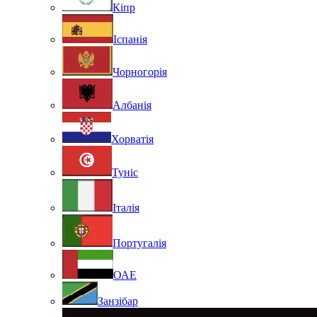
Кіпр
Іспанія
Чорногорія
Албанія
Хорватія
Туніс
Італія
Португалія
ОАЕ
Занзібар