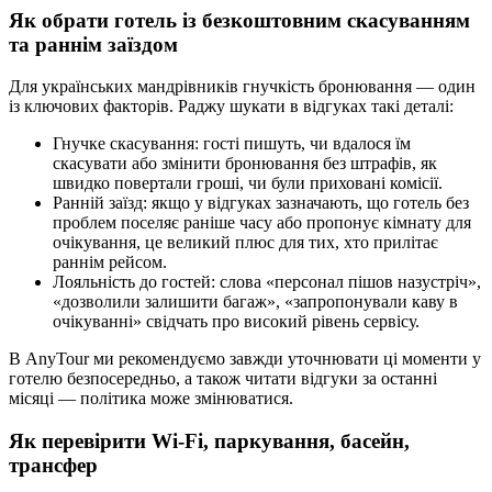
Як обрати готель із безкоштовним скасуванням
та раннім заїздом
Для українських мандрівників гнучкість бронювання — один
із ключових факторів. Раджу шукати в відгуках такі деталі:
Гнучке скасування: гості пишуть, чи вдалося їм
скасувати або змінити бронювання без штрафів, як
швидко повертали гроші, чи були приховані комісії.
Ранній заїзд: якщо у відгуках зазначають, що готель без
проблем поселяє раніше часу або пропонує кімнату для
очікування, це великий плюс для тих, хто прилітає
раннім рейсом.
Лояльність до гостей: слова «персонал пішов назустріч»,
«дозволили залишити багаж», «запропонували каву в
очікуванні» свідчать про високий рівень сервісу.
В AnyTour ми рекомендуємо завжди уточнювати ці моменти у
готелю безпосередньо, а також читати відгуки за останні
місяці — політика може змінюватися.
Як перевірити Wi-Fi, паркування, басейн,
трансфер