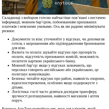
Складнощі з вибором готелю найчастіше пов’язані з нестачею
інформації, мовним бар’єром, побоюванням прихованих
платежів і неясними умовами. Ось як ми радимо мінімізувати
ризики:
Документи та віза: уточнюйте у відгуках, чи допомагав
готель з запрошенням або підтвердженням бронювання
для візи.
Валюта та оплата: шукайте відгуки про прозорість
оплати, відсутність прихованих комісій, можливість
оплатити карткою українського банку.
Мовний бар’єр: якщо у відгуках зазначають, що
персонал говорить англійською або українською, це
полегшує комунікацію.
Безпека: читайте відгуки про район, наявність охорони,
відеоспостереження, особливо якщо подорожуєте з
дітьми.
Логістика: гості часто діляться досвідом трансферу,
зручності розташування, наявності магазинів і аптек
поруч.
Команда AnyTour розробила чек-лист для клієнтів, який