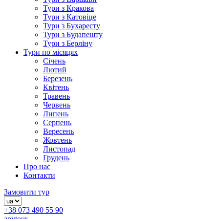
Тури з Кракова
Тури з Катовіце
Тури з Бухаресту
Тури з Будапешту
Тури з Берліну
Тури по місяцях
Січень
Лютий
Березень
Квітень
Травень
Червень
Липень
Серпень
Вересень
Жовтень
Листопад
Грудень
Про нас
Контакти
Замовити тур
+38 073 490 55 90
anytour