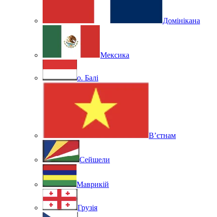
Домінікана
Мексика
о. Балі
В’єтнам
Сейшели
Маврикій
Грузія