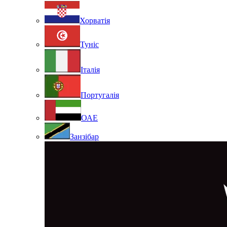
Хорватія
Туніс
Італія
Португалія
ОАЕ
Занзібар