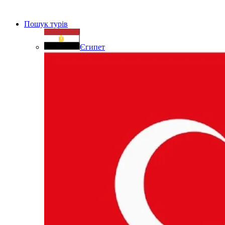
Пошук турів
Єгипет