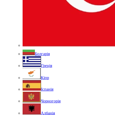
Болгарія
Греція
Кіпр
Іспанія
Чорногорія
Албанія