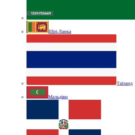
Шрі-Ланка
Таїланд
Мальдіви