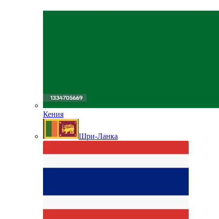
Кения
Шри-Ланка