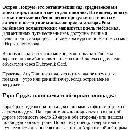
Остров Локрум, это ботанический сад, средневековый
монастырь, пляжи и места для пикника. По нашему опыту,
семьи с детьми особенно ценят прогулки по тенистым
аллеям и посещение мини-зоопарка, а молодожёны
выбирают романтические маршруты вдоль побережья.
Для активных путешественников доступны пешие и
велосипедные маршруты, а также экскурсии по местам съемок
«Игры престолов».
Экономить на экскурсии можно, если покупать билеты
заранее или комбинировать посещение Локрума с другими
объектами через Dubrovnik Card.
Практика AnyTour показала, что оптимальное время для
поездки – утро или ранний вечер, когда остров менее
загружен.
Гора Срдж: панорамы и обзорная площадка
Гора Срдж: идеальная точка для панорамных фото и отдыха на
свежем воздухе. На вершину можно подняться по канатной
дороге (стоимость около 20 евро в обе стороны) или пешком
по оборудованной тропе. По нашему опыту, вечерние часы,
лучшее время для посещения: закат над Адриатикой и Старым