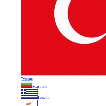
Турция
Болгария
Греция