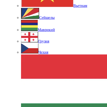
Вьетнам
Сейшелы
Маврикий
Грузия
Чехия