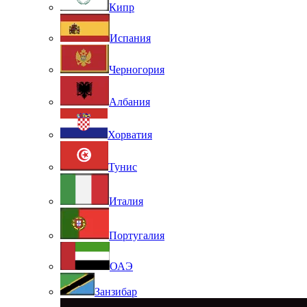
Кипр
Испания
Черногория
Албания
Хорватия
Тунис
Италия
Португалия
ОАЭ
Занзибар