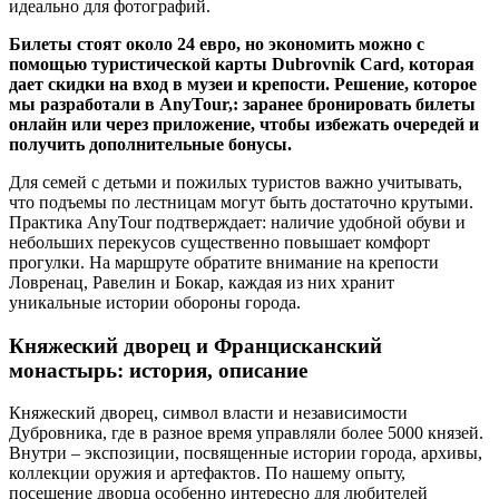
идеально для фотографий.
Билеты стоят около 24 евро, но экономить можно с
помощью туристической карты Dubrovnik Card, которая
дает скидки на вход в музеи и крепости. Решение, которое
мы разработали в AnyTour,: заранее бронировать билеты
онлайн или через приложение, чтобы избежать очередей и
получить дополнительные бонусы.
Для семей с детьми и пожилых туристов важно учитывать,
что подъемы по лестницам могут быть достаточно крутыми.
Практика AnyTour подтверждает: наличие удобной обуви и
небольших перекусов существенно повышает комфорт
прогулки. На маршруте обратите внимание на крепости
Ловренац, Равелин и Бокар, каждая из них хранит
уникальные истории обороны города.
Княжеский дворец и Францисканский
монастырь: история, описание
Княжеский дворец, символ власти и независимости
Дубровника, где в разное время управляли более 5000 князей.
Внутри – экспозиции, посвященные истории города, архивы,
коллекции оружия и артефактов. По нашему опыту,
посещение дворца особенно интересно для любителей