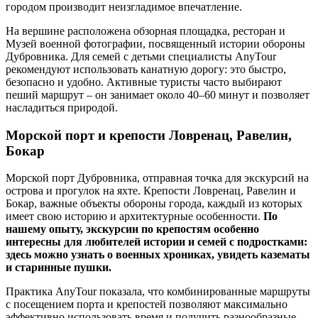
городом производит неизгладимое впечатление.
На вершине расположена обзорная площадка, ресторан и
Музей военной фотографии, посвященный истории обороны
Дубровника. Для семей с детьми специалисты AnyTour
рекомендуют использовать канатную дорогу: это быстро,
безопасно и удобно. Активные туристы часто выбирают
пеший маршрут – он занимает около 40–60 минут и позволяет
насладиться природой.
Морской порт и крепости Ловренац, Равелин,
Бокар
Морской порт Дубровника, отправная точка для экскурсий на
острова и прогулок на яхте. Крепости Ловренац, Равелин и
Бокар, важные объекты обороны города, каждый из которых
имеет свою историю и архитектурные особенности.
По
нашему опыту, экскурсии по крепостям особенно
интересны для любителей истории и семей с подростками:
здесь можно узнать о военных хрониках, увидеть казематы
и старинные пушки.
Практика AnyTour показала, что комбинированные маршруты
с посещением порта и крепостей позволяют максимально
эффективно использовать время и получить разнообразные