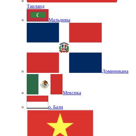
Таиланд
Мальдивы
Доминикана
Мексика
о. Бали