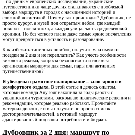
– по данным европейских исследований, украинские
путешественники чаще других сталкиваются с проблемой
выбора маршрута в городах с насыщенной историей и
сложной логистикой. Почему так происходит? Дубровник, не
просто курорт, а музей под открытым небом, где каждый
поворот – новая эпоха, а каждая улица: часть средневековой
хроники. Но без четкого плана даже самые яркие впечатления
могут превратиться в усталость и разочарование.
Как избежать типичных ошибок, получить максимум от
поездки за 2 дня и не переплатить? Как учесть особенности
визового режима, вопросы безопасности и нюансы
организации маршрута для семьи, пары или активных
путешественников?
Я убеждена: грамотное планирование – залог яркого и
комфортного отдыха.
В этой статье я делюсь опытом,
который команда AnyTour накопила за годы работы с
украинскими туристами, раскрываю практические решения и
рекомендации, которые реально работают. Прочитайте
материал до конца: и вы получите не просто список
достопримечательностей, а готовый маршрут,
адаптированный под ваши потребности и бюджет.
Дубровник за 2 дня: маршрут по