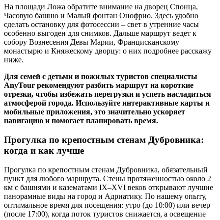
На площади Ложа обратите внимание на дворец Спонца,
Часовую башню и Малый фонтан Онофрио. Здесь удобно
сделать остановку для фотосессии – свет в утренние часы
особенно выгоден для снимков. Дальше маршрут ведет к
собору Вознесения Девы Марии, Францисканскому
монастырю и Княжескому дворцу: о них подробнее расскажу
ниже.
Для семей с детьми и пожилых туристов специалисты
AnyTour рекомендуют разбить маршрут на короткие
отрезки, чтобы избежать перегрузки и успеть насладиться
атмосферой города. Используйте интерактивные карты и
мобильные приложения, это значительно ускоряет
навигацию и помогает планировать время.
Прогулка по крепостным стенам Дубровника:
когда и как лучше
Прогулка по крепостным стенам Дубровника, обязательный
пункт для любого маршрута. Стены протяженностью около 2
км с башнями и казематами IX–XVI веков открывают лучшие
панорамные виды на город и Адриатику. По нашему опыту,
оптимальное время для посещения: утро (до 10:00) или вечер
(после 17:00), когда поток туристов снижается, а освещение