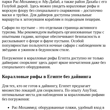
парки Рас-Мохаммед и Абу-Дабаб, а также район Дахаба с его
Голубой дырой. Здесь можно увидеть коралловые рифы и
морскую флору без специального снаряжения – достаточно
маски и трубки. Для дайверов доступны уникальные
маршруты к затонувшим кораблям и подводным пещерам.
Сафари по пустыне – это отдельная страница активного
туризма. Мы рекомендуем выбирать организованные туры с
опытными гидами, которые обеспечивают безопасность и
рассказывают о флоре и фауне пустыни. Особой
популярностью пользуются ночные сафари с наблюдением за
звёздами и ужином в бедуинском стиле.
Погружение в коралловые рифы Египта доступно не только
дайверам: снорклинг здесь дарит яркие впечатления даже без
специального оборудования.
Коралловые рифы в Египте без дайвинга
Для тех, кто не готов к дайвингу, Египет предлагает
множество локаций для снорклинга. По опыту AnyTour,
оптимальные места для наблюдения за коралловыми рифами
без погружения:
Рас-Мохаммед: оборудованные пляжи, удобный вход в