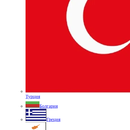
Турция
Болгария
Греция