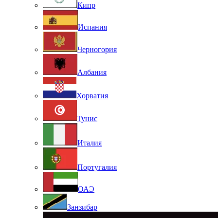
Кипр
Испания
Черногория
Албания
Хорватия
Тунис
Италия
Португалия
ОАЭ
Занзибар