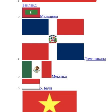
Таиланд
Мальдивы
Доминикана
Мексика
о. Бали