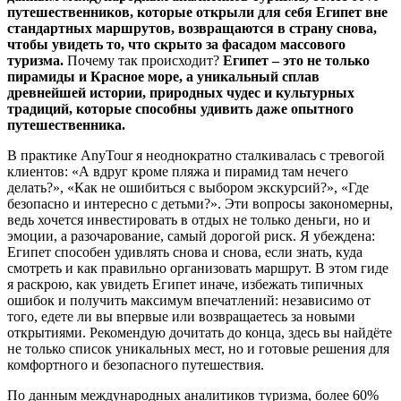
путешественников, которые открыли для себя Египет вне
стандартных маршрутов, возвращаются в страну снова,
чтобы увидеть то, что скрыто за фасадом массового
туризма.
Почему так происходит?
Египет – это не только
пирамиды и Красное море, а уникальный сплав
древнейшей истории, природных чудес и культурных
традиций, которые способны удивить даже опытного
путешественника.
В практике AnyTour я неоднократно сталкивалась с тревогой
клиентов: «А вдруг кроме пляжа и пирамид там нечего
делать?», «Как не ошибиться с выбором экскурсий?», «Где
безопасно и интересно с детьми?». Эти вопросы закономерны,
ведь хочется инвестировать в отдых не только деньги, но и
эмоции, а разочарование, самый дорогой риск. Я убеждена:
Египет способен удивлять снова и снова, если знать, куда
смотреть и как правильно организовать маршрут. В этом гиде
я раскрою, как увидеть Египет иначе, избежать типичных
ошибок и получить максимум впечатлений: независимо от
того, едете ли вы впервые или возвращаетесь за новыми
открытиями. Рекомендую дочитать до конца, здесь вы найдёте
не только список уникальных мест, но и готовые решения для
комфортного и безопасного путешествия.
По данным международных аналитиков туризма, более 60%