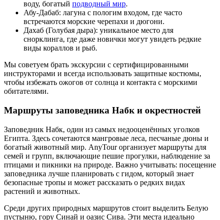
воду, богатый
подводный мир
.
Абу-Дабаб: лагуна с пологим входом, где часто
встречаются морские черепахи и дюгони.
Дахаб (Голубая дыра): уникальное место для
снорклинга, где даже новички могут увидеть редкие
виды кораллов и рыб.
Мы советуем брать экскурсии с сертифицированными
инструкторами и всегда использовать защитные костюмы,
чтобы избежать ожогов от солнца и контакта с морскими
обитателями.
Маршруты заповедника Набк и окрестностей
Заповедник Набк, один из самых недооценённых уголков
Египта. Здесь сочетаются мангровые леса, песчаные дюны и
богатый животный мир. AnyTour организует маршруты для
семей и групп, включающие пешие прогулки, наблюдение за
птицами и пикники на природе. Важно учитывать: посещение
заповедника лучше планировать с гидом, который знает
безопасные тропы и может рассказать о редких видах
растений и животных.
Среди других природных маршрутов стоит выделить Белую
пустыню, гору Синай и оазис Сива. Эти места идеально