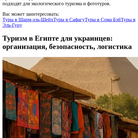
подходят для экологического туризма и фототуров.
Вас может заинтересовать:
Туры в
Шарм-эль-Шейх
Туры в
Сафагу
Туры в
Сома Бэй
Туры в
Эль-Гуну
Туризм в Египте для украинцев:
организация, безопасность, логистика