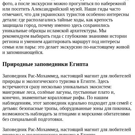
фото, а после экскурсии можно прогуляться по набережной
или посетить Александрийский музей. Наши гиды часто
отмечают, что для украинских туристов особенно интересны
детали: где располагались тайные ходы, как крепость
защищала город, почему именно здесь сохранились
уникальные образцы исламской архитектуры. Мы
рекомендуем выбирать гида с глубокими знаниями истории
региона и умением адаптировать маршрут под интересы
семьи или пары: это делает экскурсию по-настоящему живой
и запоминающейся.
Природные заповедники Египта
Заповедник Рас-Мохаммед, настоящий магнит для любителей
природы и экологического туризма в Египте. Здесь
встречаются сразу несколько уникальных экосистем:
мангровые леса, солёные лагуны, пустынные плато и,
конечно, знаменитые коралловые рифы. По нашим
наблюдениям, этот заповедник идеально подходит для семей с
детьми: безопасные тропы, оборудованные зоны для пикника,
возможность наблюдать за птицами и морскими обитателями
без специальной подготовки.
Заповедник Рас-Мохаммед, настоящий магнит для любителей
природы и экологического туризма в Египте.