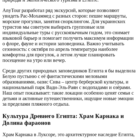
AnyTour разработал ряд экскурсий, которые позволяют
увидеть Рас-Мохаммед с разных сторон: пешие маршруты,
морские прогулки, занятия снорклингом. Для украинских
туристов мы советуем выбирать групповые или
индивидуальные туры с русскоязычным гидом, это снимает
языковой барьер и помогает получить максимум информации
о флоре, фауне и истории заповедника. Важно учитывать
сезонность: с октября по апрель температура наиболее
комфортна для прогулок, а летом лучше планировать
посещение на утро или вечер.
Среди других природных заповедников Египта я бы выделила
Белую пустыню с её фантастическими меловыми
образованиями, оазис Сива – центр берберской культуры, и
национальный парк Вади-Эль-Раян с водопадами и озёрами.
Наш опыт показывает: такие локации особенно ценят семьи с
детьми и активные путешественники, ищущие новые эмоции
за пределами пляжного отдыха.
Культура Древнего Египта: Храм Карнака и
Долина фараонов
Храм Карнака в Луксоре, это архитектурное наследие Египта,