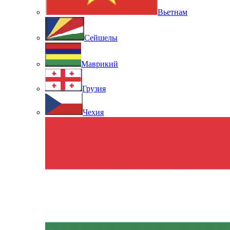
Вьетнам
Сейшелы
Маврикий
Грузия
Чехия