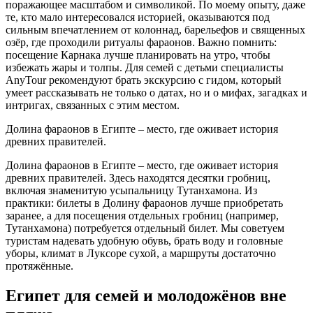
поражающее масштабом и символикой. По моему опыту, даже
те, кто мало интересовался историей, оказываются под
сильным впечатлением от колоннад, барельефов и священных
озёр, где проходили ритуалы фараонов. Важно помнить:
посещение Карнака лучше планировать на утро, чтобы
избежать жары и толпы. Для семей с детьми специалисты
AnyTour рекомендуют брать экскурсию с гидом, который
умеет рассказывать не только о датах, но и о мифах, загадках и
интригах, связанных с этим местом.
Долина фараонов в Египте – место, где оживает история
древних правителей.
Долина фараонов в Египте – место, где оживает история
древних правителей. Здесь находятся десятки гробниц,
включая знаменитую усыпальницу Тутанхамона. Из
практики: билеты в Долину фараонов лучше приобретать
заранее, а для посещения отдельных гробниц (например,
Тутанхамона) потребуется отдельный билет. Мы советуем
туристам надевать удобную обувь, брать воду и головные
уборы, климат в Луксоре сухой, а маршруты достаточно
протяжённые.
Египет для семей и молодожёнов вне