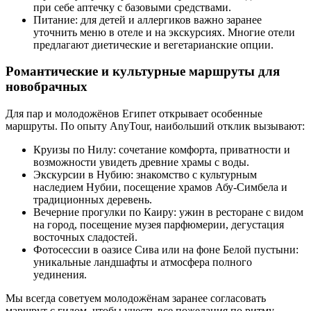
при себе аптечку с базовыми средствами.
Питание: для детей и аллергиков важно заранее
уточнить меню в отеле и на экскурсиях. Многие отели
предлагают диетические и вегетарианские опции.
Романтические и культурные маршруты для
новобрачных
Для пар и молодожёнов Египет открывает особенные
маршруты. По опыту AnyTour, наибольший отклик вызывают:
Круизы по Нилу: сочетание комфорта, приватности и
возможности увидеть древние храмы с воды.
Экскурсии в Нубию: знакомство с культурным
наследием Нубии, посещение храмов Абу-Симбела и
традиционных деревень.
Вечерние прогулки по Каиру: ужин в ресторане с видом
на город, посещение музея парфюмерии, дегустация
восточных сладостей.
Фотосессии в оазисе Сива или на фоне Белой пустыни:
уникальные ландшафты и атмосфера полного
уединения.
Мы всегда советуем молодожёнам заранее согласовать
маршрут с гидом, чтобы учесть все пожелания по ритму,