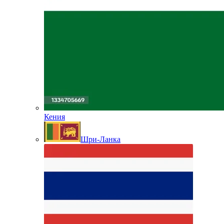
Кения
Шри-Ланка