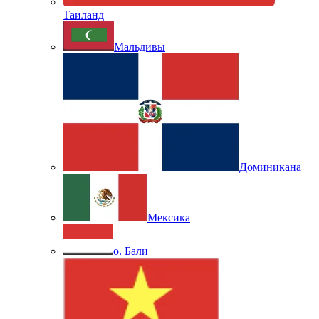
Таиланд
Мальдивы
Доминикана
Мексика
о. Бали