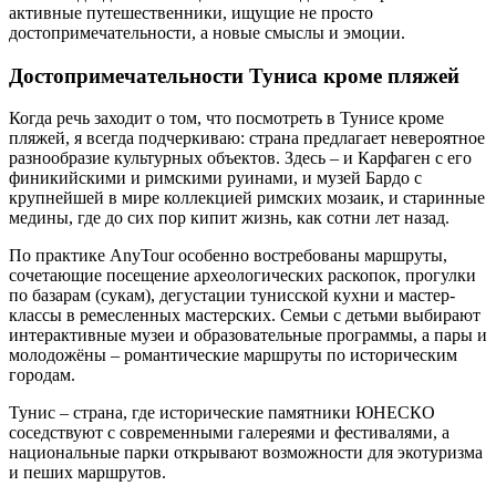
активные путешественники, ищущие не просто
достопримечательности, а новые смыслы и эмоции.
Достопримечательности Туниса кроме пляжей
Когда речь заходит о том, что посмотреть в Тунисе кроме
пляжей, я всегда подчеркиваю: страна предлагает невероятное
разнообразие культурных объектов. Здесь – и Карфаген с его
финикийскими и римскими руинами, и музей Бардо с
крупнейшей в мире коллекцией римских мозаик, и старинные
медины, где до сих пор кипит жизнь, как сотни лет назад.
По практике AnyTour особенно востребованы маршруты,
сочетающие посещение археологических раскопок, прогулки
по базарам (сукам), дегустации тунисской кухни и мастер-
классы в ремесленных мастерских. Семьи с детьми выбирают
интерактивные музеи и образовательные программы, а пары и
молодожёны – романтические маршруты по историческим
городам.
Тунис – страна, где исторические памятники ЮНЕСКО
соседствуют с современными галереями и фестивалями, а
национальные парки открывают возможности для экотуризма
и пеших маршрутов.