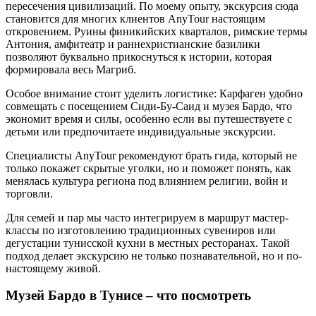
пересечения цивилизаций. По моему опыту, экскурсия сюда
становится для многих клиентов AnyTour настоящим
откровением. Руины финикийских кварталов, римские термы
Антония, амфитеатр и раннехристианские базилики
позволяют буквально прикоснуться к истории, которая
формировала весь Магриб.
Особое внимание стоит уделить логистике: Карфаген удобно
совмещать с посещением Сиди-Бу-Саид и музея Бардо, что
экономит время и силы, особенно если вы путешествуете с
детьми или предпочитаете индивидуальные экскурсии.
Специалисты AnyTour рекомендуют брать гида, который не
только покажет скрытые уголки, но и поможет понять, как
менялась культура региона под влиянием религии, войн и
торговли.
Для семей и пар мы часто интегрируем в маршрут мастер-
классы по изготовлению традиционных сувениров или
дегустации тунисской кухни в местных ресторанах. Такой
подход делает экскурсию не только познавательной, но и по-
настоящему живой.
Музей Бардо в Тунисе – что посмотреть