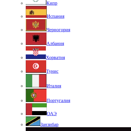
Кипр
Испания
Черногория
Албания
Хорватия
Тунис
Италия
Португалия
ОАЭ
Занзибар