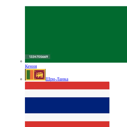
Кения
Шри-Ланка