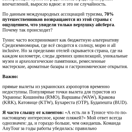
впечатлений, выросло вдвое: и это не случайность.
По данным международных ассоциаций туризма,
70%
путешественников возвращаются из этой страны с
ощущением, что увидели только верхушку айсберга
.
Почему так происходит?
Тунис часто воспринимают как бюджетную альтернативу
Средиземноморья, где всё сводится к солнцу, морю и all
inclusive. Но за пределами отелей скрывается страна, где на
каждом километре, следы древних цивилизаций, уникальные
музеи и археологические памятники, ремесленные
мастерские, ароматные базары и гастрономические открытия.
Важно:
прямые вылеты из украинских аэропортов временно
недоступны. Популярные точки вылета для туристов из
Украины: Кишинёва (RMO), Варшавы (WAW), Кракова
(KRK), Катовице (KTW), Бухареста (OTP), Будапешта (BUD).
Я часто слышу от клиентов:
«А есть ли в Тунисе что-то по-
настоящему интересное, кроме пляжей?» Мой ответ всегда
однозначен: да, и гораздо больше, чем ожидаешь. Команда
AnyTour за годы работы убедилась: правильно