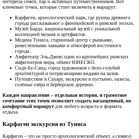
интересы семей, пар и активных путешественников. Вот
ключевые точки, которые стоит включить в маршрут:
Карфаген, археологический парк, где руины древнего
города рассказывают о финикийской и римской эпохах.
Музей Бардо, национальный музей с уникальной
коллекцией мозаик и артефактов.
Медина Туниса, старинный центр с рынками,
ремесленными лавками и атмосферой восточного
города.
Амфитеатр Эль-Джем: один из крупнейших римских
амфитеатров мира, объект ЮНЕСКО.
Сиди-Бу-Саид, город художников с бело-голубой
архитектурой и потрясающими видами на залив.
Путешествие в Сахару, экскурсии в пустыню, оазисы,
солёные озёра и берберские деревни.
Каждое направление – отдельная история, и грамотное
сочетание этих точек позволяет создать насыщенный, но
комфортный маршрут
для любого возраста и формата
отдыха.
Карфаген экскурсия из Туниса
Карфаген – это не просто археологический объект, а символ