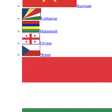
Вьетнам
Сейшелы
Маврикий
Грузия
Чехия