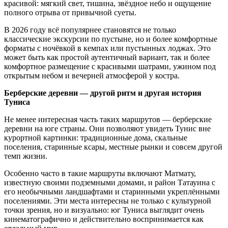
красивой: мягкий свет, тишина, звёздное небо и ощущение
полного отрыва от привычной суеты.
В 2026 году всё популярнее становятся не только
классические экскурсии по пустыне, но и более комфортные
форматы с ночёвкой в кемпах или пустынных лоджах. Это
может быть как простой аутентичный вариант, так и более
комфортное размещение с красивыми шатрами, ужином под
открытым небом и вечерней атмосферой у костра.
Берберские деревни — другой ритм и другая история
Туниса
Не менее интересная часть таких маршрутов — берберские
деревни на юге страны. Они позволяют увидеть Тунис вне
курортной картинки: традиционные дома, скальные
поселения, старинные ксары, местные рынки и совсем другой
темп жизни.
Особенно часто в такие маршруты включают Матмату,
известную своими подземными домами, и район Татауина с
его необычными ландшафтами и старинными укреплёнными
поселениями. Эти места интересны не только с культурной
точки зрения, но и визуально: юг Туниса выглядит очень
кинематографично и действительно воспринимается как