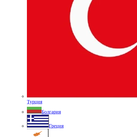
Турция
Болгария
Греция