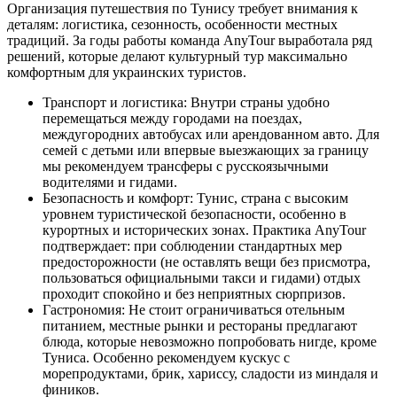
Организация путешествия по Тунису требует внимания к
деталям: логистика, сезонность, особенности местных
традиций. За годы работы команда AnyTour выработала ряд
решений, которые делают культурный тур максимально
комфортным для украинских туристов.
Транспорт и логистика: Внутри страны удобно
перемещаться между городами на поездах,
междугородних автобусах или арендованном авто. Для
семей с детьми или впервые выезжающих за границу
мы рекомендуем трансферы с русскоязычными
водителями и гидами.
Безопасность и комфорт: Тунис, страна с высоким
уровнем туристической безопасности, особенно в
курортных и исторических зонах. Практика AnyTour
подтверждает: при соблюдении стандартных мер
предосторожности (не оставлять вещи без присмотра,
пользоваться официальными такси и гидами) отдых
проходит спокойно и без неприятных сюрпризов.
Гастрономия: Не стоит ограничиваться отельным
питанием, местные рынки и рестораны предлагают
блюда, которые невозможно попробовать нигде, кроме
Туниса. Особенно рекомендуем кускус с
морепродуктами, брик, хариссу, сладости из миндаля и
фиников.