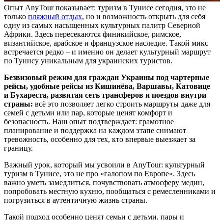
Опыт AnyTour показывает: туризм в Тунисе сегодня, это не
только
пляжный отдых
, но и возможность открыть для себя
одну из самых насыщенных культурных палитр Северной
Африки. Здесь пересекаются финикийское, римское,
византийское, арабское и французское наследие. Такой микс
встречается редко – и именно он делает культурный маршрут
по Тунису уникальным для украинских туристов.
Безвизовый режим для граждан Украины под чартерные
рейсы, удобные рейсы из Кишинёва, Варшавы, Катовице
и Бухареста, развитая сеть трансферов и поездов внутри
страны:
всё это позволяет легко строить маршруты даже для
семей с детьми или пар, которые ценят комфорт и
безопасность. Наш опыт подтверждает: грамотное
планирование и поддержка на каждом этапе снимают
тревожность, особенно для тех, кто впервые выезжает за
границу.
Важный урок, который мы усвоили в AnyTour: культурный
туризм в Тунисе, это не про «галопом по Европе». Здесь
важно уметь замедлиться, почувствовать атмосферу медин,
попробовать местную кухню, пообщаться с ремесленниками и
погрузиться в аутентичную жизнь страны.
Такой подход особенно ценят семьи с детьми, пары и