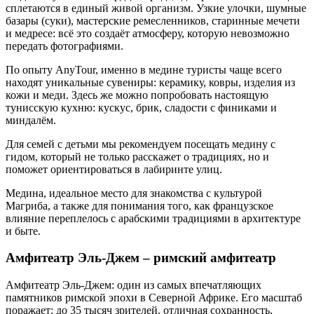
сплетаются в единый живой организм. Узкие улочки, шумные
базары (суки), мастерские ремесленников, старинные мечети
и медресе: всё это создаёт атмосферу, которую невозможно
передать фотографиями.
По опыту AnyTour, именно в медине туристы чаще всего
находят уникальные сувениры: керамику, ковры, изделия из
кожи и меди. Здесь же можно попробовать настоящую
тунисскую кухню: кускус, брик, сладости с финиками и
миндалём.
Для семей с детьми мы рекомендуем посещать медину с
гидом, который не только расскажет о традициях, но и
поможет ориентироваться в лабиринте улиц.
Медина, идеальное место для знакомства с культурой
Магриба, а также для понимания того, как французское
влияние переплелось с арабскими традициями в архитектуре
и быте.
Амфитеатр Эль-Джем – римский амфитеатр
Амфитеатр Эль-Джем: один из самых впечатляющих
памятников римской эпохи в Северной Африке. Его масштаб
поражает: до 35 тысяч зрителей, отличная сохранность,