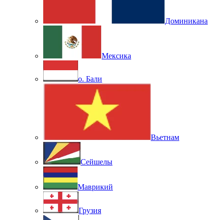
Доминикана
Мексика
о. Бали
Вьетнам
Сейшелы
Маврикий
Грузия