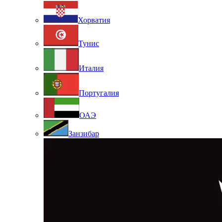
Хорватия
Тунис
Италия
Португалия
ОАЭ
Занзибар