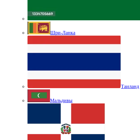
Шри-Ланка
Таиланд
Мальдивы