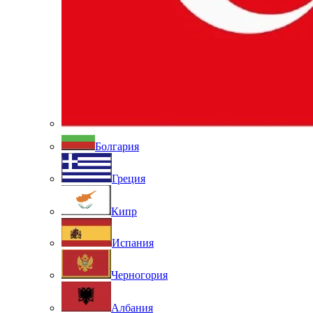
Болгария
Греция
Кипр
Испания
Черногория
Албания