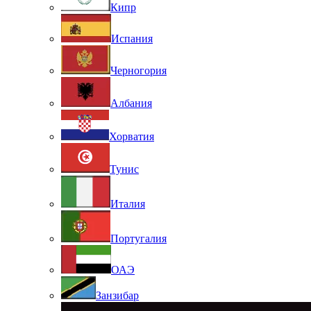
Кипр
Испания
Черногория
Албания
Хорватия
Тунис
Италия
Португалия
ОАЭ
Занзибар