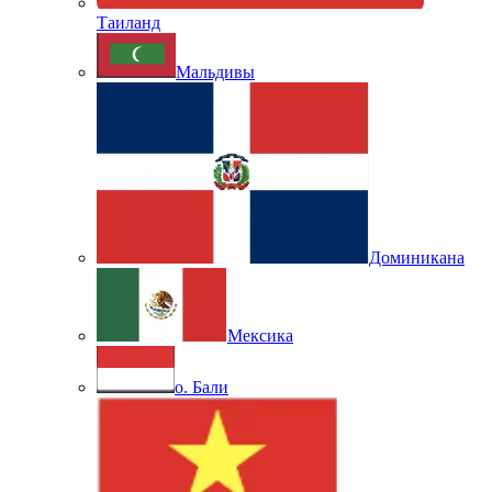
Таиланд
Мальдивы
Доминикана
Мексика
о. Бали