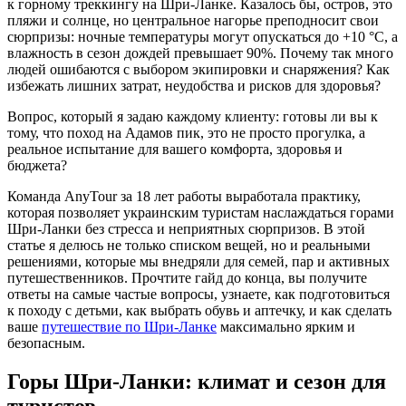
к горному треккингу на Шри-Ланке. Казалось бы, остров, это
пляжи и солнце, но центральное нагорье преподносит свои
сюрпризы: ночные температуры могут опускаться до +10 °C, а
влажность в сезон дождей превышает 90%. Почему так много
людей ошибаются с выбором экипировки и снаряжения? Как
избежать лишних затрат, неудобства и рисков для здоровья?
Вопрос, который я задаю каждому клиенту: готовы ли вы к
тому, что поход на Адамов пик, это не просто прогулка, а
реальное испытание для вашего комфорта, здоровья и
бюджета?
Команда AnyTour за 18 лет работы выработала практику,
которая позволяет украинским туристам наслаждаться горами
Шри-Ланки без стресса и неприятных сюрпризов. В этой
статье я делюсь не только списком вещей, но и реальными
решениями, которые мы внедряли для семей, пар и активных
путешественников. Прочтите гайд до конца, вы получите
ответы на самые частые вопросы, узнаете, как подготовиться
к походу с детьми, как выбрать обувь и аптечку, и как сделать
ваше
путешествие по Шри-Ланке
максимально ярким и
безопасным.
Горы Шри-Ланки: климат и сезон для