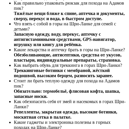
Как правильно упаковать рюкзак для похода на Адамов
пик?
Тяжёлые вещи ближе к спине, аптечка и документы,
сверху, перекус и вода, в быстром доступе.
Что взять с собой в горы на Шри-Ланке для семей с
детьми?
Запасную одежду, воду, перекус, аптечку с
антигистаминными средствами, GPS-навигатор,
игрушку или книгу для ребёнка.
Какие лекарства и аптечку брать в горы на Шри-Ланке?
Обезболивающие, антисептики, средства от укусов,
пластыри, индивидуальные препараты, страховка.
Как выбрать обувь для треккинга в горах Шри-Ланки?
Треккинговые ботинки с мембраной, жёсткой
подошвой, высоким берцем, разносить заранее.
Стоит ли брать теплую одежду для похода на Адамов
пик?
Обязательно: термобельё, флисовая кофта, шапка,
запасные носки.
Как обезопасить себя от змей и насекомых в горах Шри-
Ланки?
Репелленты, закрытая одежда, высокие ботинки,
москитная сетка в палатке.
Какие гаджеты и электроника полезны в горных
походах на Шри-Ланке?