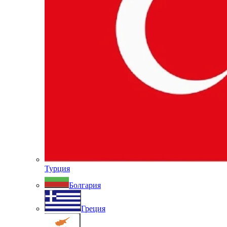
Турция
Болгария
Греция