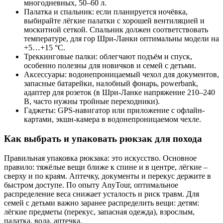
многодневных, 50–60 л.
Палатка и спальник: если планируется ночёвка,
выбирайте лёгкие палатки с хорошей вентиляцией и
москитной сеткой. Спальник должен соответствовать
температуре, для гор Шри-Ланки оптимальны модели на
+5…+15 °C.
Треккинговые палки: облегчают подъём и спуск,
особенно полезны для новичков и семей с детьми.
Аксессуары: водонепроницаемый чехол для документов,
запасные батарейки, налобный фонарь, powerbank,
адаптер для розеток (в Шри-Ланке напряжение 210–240
В, часто нужны тройные переходники).
Гаджеты: GPS-навигатор или приложение с офлайн-
картами, экшн-камера в водонепроницаемом чехле.
Как выбрать и упаковать рюкзак для похода
Правильная упаковка рюкзака: это искусство. Основное
правило: тяжёлые вещи ближе к спине и в центре, лёгкие –
сверху и по краям. Аптечку, документы и перекус держите в
быстром доступе. По опыту AnyTour, оптимальное
распределение веса снижает усталость и риск травм. Для
семей с детьми важно заранее распределить вещи: детям:
лёгкие предметы (перекус, запасная одежда), взрослым,
палатка, вода, аптечка.