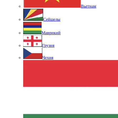
Вьетнам
Сейшелы
Маврикий
Грузия
Чехия