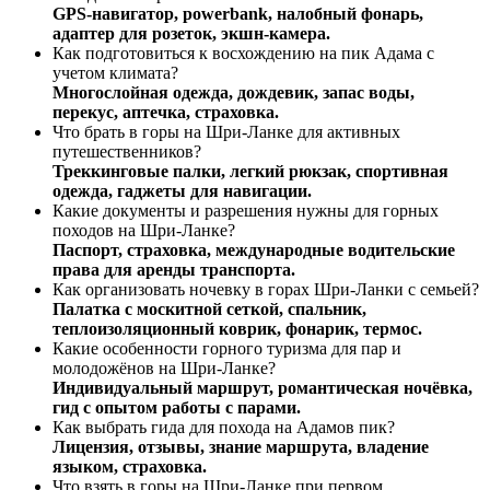
GPS-навигатор, powerbank, налобный фонарь,
адаптер для розеток, экшн-камера.
Как подготовиться к восхождению на пик Адама с
учетом климата?
Многослойная одежда, дождевик, запас воды,
перекус, аптечка, страховка.
Что брать в горы на Шри-Ланке для активных
путешественников?
Треккинговые палки, легкий рюкзак, спортивная
одежда, гаджеты для навигации.
Какие документы и разрешения нужны для горных
походов на Шри-Ланке?
Паспорт, страховка, международные водительские
права для аренды транспорта.
Как организовать ночевку в горах Шри-Ланки с семьей?
Палатка с москитной сеткой, спальник,
теплоизоляционный коврик, фонарик, термос.
Какие особенности горного туризма для пар и
молодожёнов на Шри-Ланке?
Индивидуальный маршрут, романтическая ночёвка,
гид с опытом работы с парами.
Как выбрать гида для похода на Адамов пик?
Лицензия, отзывы, знание маршрута, владение
языком, страховка.
Что взять в горы на Шри-Ланке при первом