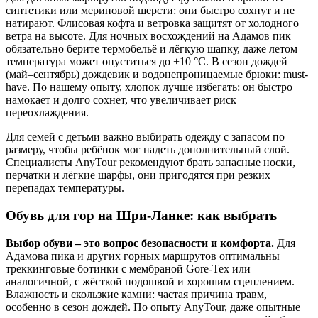
синтетики или мериновой шерсти: они быстро сохнут и не
натирают. Флисовая кофта и ветровка защитят от холодного
ветра на высоте. Для ночных восхождений на Адамов пик
обязательно берите термобельё и лёгкую шапку, даже летом
температура может опуститься до +10 °C. В сезон дождей
(май–сентябрь) дождевик и водонепроницаемые брюки: must-
have. По нашему опыту, хлопок лучше избегать: он быстро
намокает и долго сохнет, что увеличивает риск
переохлаждения.
Для семей с детьми важно выбирать одежду с запасом по
размеру, чтобы ребёнок мог надеть дополнительный слой.
Специалисты AnyTour рекомендуют брать запасные носки,
перчатки и лёгкие шарфы, они пригодятся при резких
перепадах температуры.
Обувь для гор на Шри-Ланке: как выбрать
Выбор обуви – это вопрос безопасности и комфорта.
Для
Адамова пика и других горных маршрутов оптимальны
треккинговые ботинки с мембраной Gore-Tex или
аналогичной, с жёсткой подошвой и хорошим сцеплением.
Влажность и скользкие камни: частая причина травм,
особенно в сезон дождей. По опыту AnyTour, даже опытные