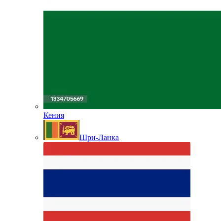
Кения
Шри-Ланка