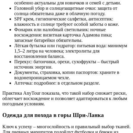
особенно актуальны для новичков и семей с детьми.
Головной убор и солнцезащитные очки: защита от
солнца обязательна даже в облачную погоду.
SPF крем, гигиенические салфетки, антисептик:
влажность и солнце требуют особой заботы о коже.
Фонарик или налобный светильник: ночные
восхождения: визитная карточка Адамова пика;
запасные батарейки обязательны.
Лёгкая бутылка или гидратор: питьевая вода: минимум
1,5–2 литра на человека; электролиты для
восстановления баланса.
Перекус: батончики, орехи, сухофрукты – быстрый
источник энергии.
Документы, страховка, копии паспортов: храните в
водонепроницаемом чехле.
Аптечка: подробнее: в отдельном разделе.
Практика AnyTour показала, что такой набор снижает риски,
облегчает восхождение и позволяет адаптироваться к любым
погодным условиям.
Одежда для похода в горы Шри-Ланка
Ключ к успеху – многослойность и правильный выбор тканей.
Для дневных маршрутов подойдут футболки и брюки из