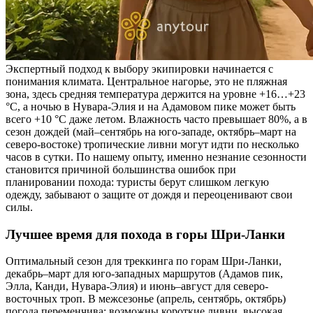
Экспертный подход к выбору экипировки начинается с
понимания климата. Центральное нагорье, это не пляжная
зона, здесь средняя температура держится на уровне +16…+23
°C, а ночью в Нувара-Элия и на Адамовом пике может быть
всего +10 °C даже летом. Влажность часто превышает 80%, а в
сезон дождей (май–сентябрь на юго-западе, октябрь–март на
северо-востоке) тропические ливни могут идти по несколько
часов в сутки. По нашему опыту, именно незнание сезонности
становится причиной большинства ошибок при
планировании похода: туристы берут слишком легкую
одежду, забывают о защите от дождя и переоценивают свои
силы.
Лучшее время для похода в горы Шри-Ланки
Оптимальный сезон для треккинга по горам Шри-Ланки,
декабрь–март для юго-западных маршрутов (Адамов пик,
Элла, Канди, Нувара-Элия) и июнь–август для северо-
восточных троп. В межсезонье (апрель, сентябрь, октябрь)
погода переменчива: возможны короткие ливни, высокая