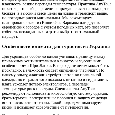
влажность, резкие перепады температуры. Практика AnyTour
показала, что выбор времени напрямую влияет на комфорт и
бюджет: в высокий сезон цены на жильё и транспорт выше,
но погодные риски минимальны. Мы рекомендуем
планировать вылет из Кишинёва, Варшавы или других
европейских городов с учётом погодных карт, это позволяет
избежать неожиданных затрат и выбрать оптимальный
маршрут.
Особенности климата для туристов из Украины
Для украинцев особенно важно учитывать разницу между
привычным континентальным климатом и муссонными
особенностями Шри-Ланки. В горах даже летом может быть
прохладно, а влажность создаёт ощущение “парилки”. По
нашему опыту, адаптация требует не только правильной
одежды, но и грамотного подхода к питанию и гидратации:
влага ускоряет потерю электролитов, а перепады
температуры: риск простуды. Специалисты AnyTour
рекомендуют использовать многослойную систему одежды,
брать термосы, электролитные порошки и защиту от дождя
вне зависимости от сезона. Такой подход минимизирует
риски и повышает удовольствие от путешествия.