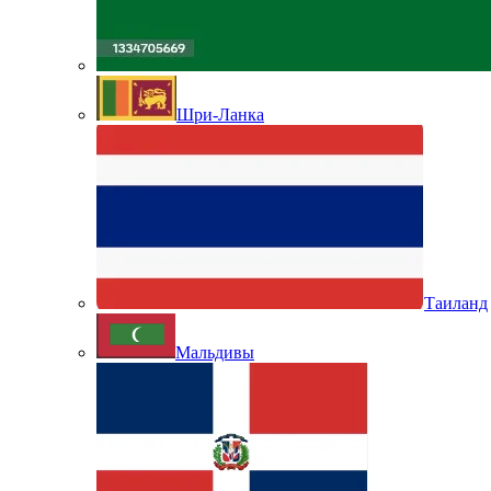
Шри-Ланка
Таиланд
Мальдивы