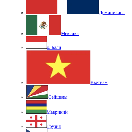
Доминикана
Мексика
о. Бали
Вьетнам
Сейшелы
Маврикий
Грузия