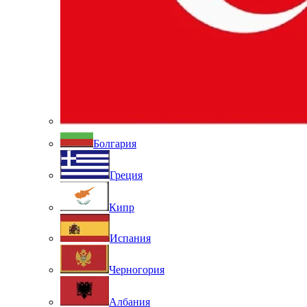
Болгария
Греция
Кипр
Испания
Черногория
Албания