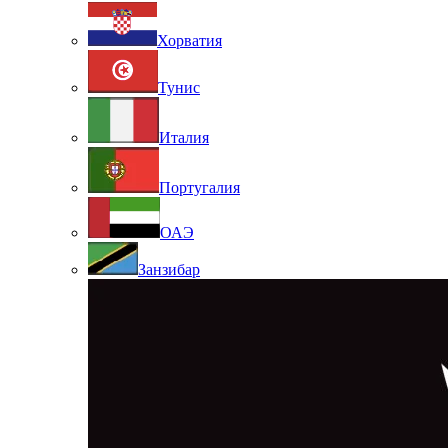
Хорватия
Тунис
Италия
Португалия
ОАЭ
Занзибар