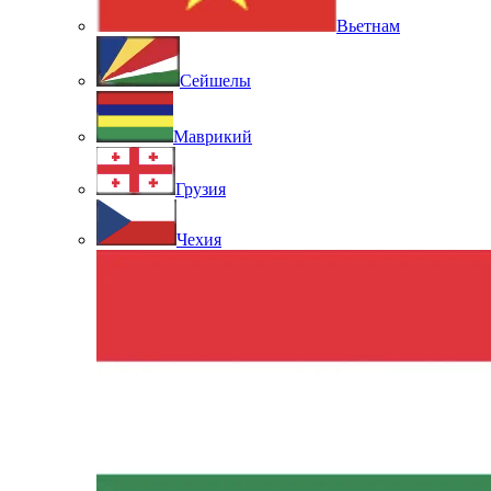
Вьетнам
Сейшелы
Маврикий
Грузия
Чехия