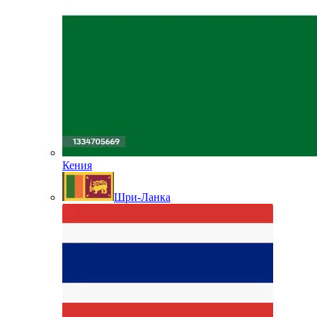
Кения
Шри-Ланка