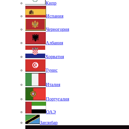
Кипр
Испания
Черногория
Албания
Хорватия
Тунис
Италия
Португалия
ОАЭ
Занзибар