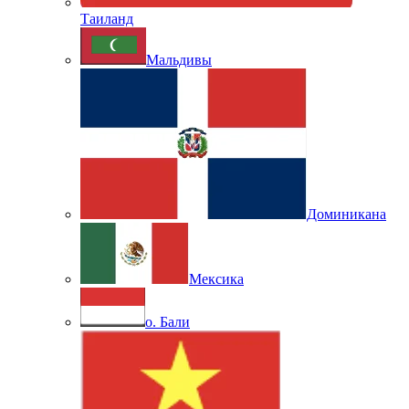
Таиланд
Мальдивы
Доминикана
Мексика
о. Бали