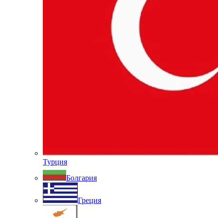
Турция
Болгария
Греция