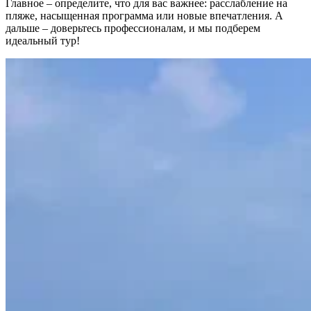
Главное – определите, что для вас важнее: расслабление на
пляже, насыщенная программа или новые впечатления. А
дальше – доверьтесь профессионалам, и мы подберем
идеальный тур!