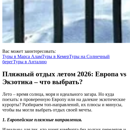
Вас может заинтересовать:
Туры в
Марса Алам
Туры в
Кемер
Туры на
Солнечный
берег
Туры в
Анталию
Пляжный отдых летом 2026: Европа vs
Экзотика – что выбрать?
Лето – время солнца, моря и идеального загара. Но куда
поехать: в проверенную Европу или на далекие экзотические
курорты? Разбираем топ-направлений, их плюсы и минусы,
чтобы вы могли выбрать отдых своей мечты.
1. Европейские пляжные направления.
Идеальны для тех, кто хочет комфорта без долгих перелетов и