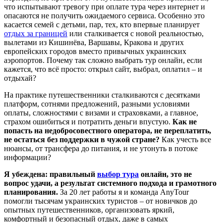
что испытывают тревогу при оплате тура через интернет и
опасаются не получить ожидаемого сервиса. Особенно это
касается семей с детьми, пар, тех, кто впервые планирует
отдых за границей
или сталкивается с новой реальностью,
вылетами из Кишинёва, Варшавы, Кракова и других
европейских городов вместо привычных украинских
аэропортов. Почему так сложно выбрать тур онлайн, если
кажется, что всё просто: открыл сайт, выбрал, оплатил – и
отдыхай?
На практике путешественники сталкиваются с десятками
платформ, сотнями предложений, разными условиями
оплаты, сложностями с визами и страховками, а главное,
страхом ошибиться и потратить деньги впустую.
Как не
попасть на недобросовестного оператора, не переплатить,
не остаться без поддержки в чужой стране?
Как учесть все
нюансы, от трансфера до питания, и не утонуть в потоке
информации?
Я убеждена: правильный
выбор тура
онлайн, это не
вопрос удачи, а результат системного подхода и грамотного
планирования.
За 20 лет работы я и команда AnyTour
помогли тысячам украинских туристов – от новичков до
опытных путешественников, организовать яркий,
комфортный и безопасный отдых, даже в самых