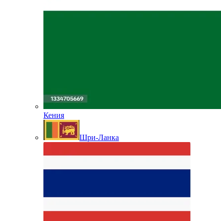
Кения
Шри-Ланка