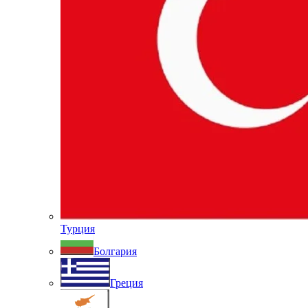
Турция
Болгария
Греция