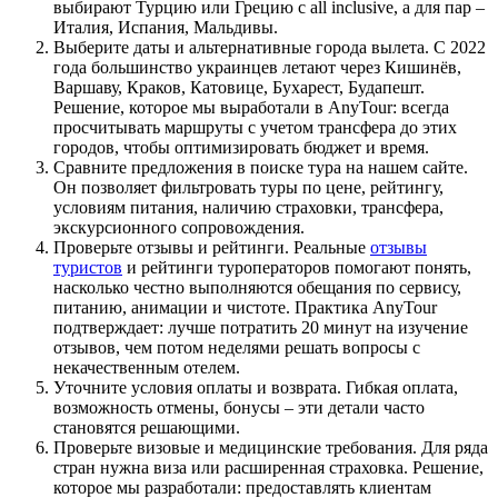
выбирают Турцию или Грецию с all inclusive, а для пар –
Италия, Испания, Мальдивы.
Выберите даты и альтернативные города вылета. С 2022
года большинство украинцев летают через Кишинёв,
Варшаву, Краков, Катовице, Бухарест, Будапешт.
Решение, которое мы выработали в AnyTour: всегда
просчитывать маршруты с учетом трансфера до этих
городов, чтобы оптимизировать бюджет и время.
Сравните предложения в поиске тура на нашем сайте.
Он позволяет фильтровать туры по цене, рейтингу,
условиям питания, наличию страховки, трансфера,
экскурсионного сопровождения.
Проверьте отзывы и рейтинги. Реальные
отзывы
туристов
и рейтинги туроператоров помогают понять,
насколько честно выполняются обещания по сервису,
питанию, анимации и чистоте. Практика AnyTour
подтверждает: лучше потратить 20 минут на изучение
отзывов, чем потом неделями решать вопросы с
некачественным отелем.
Уточните условия оплаты и возврата. Гибкая оплата,
возможность отмены, бонусы – эти детали часто
становятся решающими.
Проверьте визовые и медицинские требования. Для ряда
стран нужна виза или расширенная страховка. Решение,
которое мы разработали: предоставлять клиентам