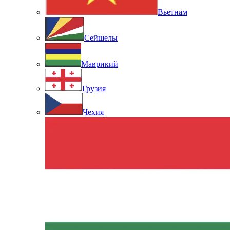
Вьетнам
Сейшелы
Маврикий
Грузия
Чехия