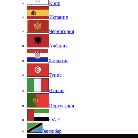
Кипр
Испания
Черногория
Албания
Хорватия
Тунис
Италия
Португалия
ОАЭ
Занзибар