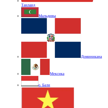
Таиланд
Мальдивы
Доминикана
Мексика
о. Бали