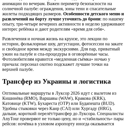
анимации по вечерам. Важен периметр безопасности на
солнечной палубе: ограждения, зоны тени и спасательные
жилеты подходящих размеров.
Особенности детского меню и
развлечений на борту лучше уточнять до брони
: по нашему
опыту, три‑четыре вечерних активности в неделю удерживают
интерес ребёнка и дают родителям «время для себя».
Развлечения и ночная жизнь на круизе, это лекции по
истории, фольклорные шоу, дегустации, фотосессии на закате
и свободное время между экскурсиями. Для пар, приватный
ужин на палубе и спа‑процедуры в оговорённые часы.
Фотолюбителям нравится «медленная съёмка» ночью у
причала: персонал охотно подскажет лучшие точки на
верхней палубе.
Трансфер из Украины и логистика
Оптимальные маршруты в Луксор 2026 идут с вылетом из
Кишинёва (RMO), Варшавы (WAW), Кракова (KRK),
Катовице (KTW), Бухареста (OTP) или Будапешта (BUD).
Удобны стыковки через Каир (CAI) или Хургаду (HRG),
дальше, короткий перелёт/трансфер до Луксора. Специалисты
AnyTour проверяют не только цену, но и «стабильность» пары
рейсов: ночёвка в узловом аэропорту иногда оказывается