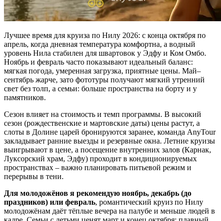
Лучшее время для круиза по Нилу 2026: с конца октября по
апрель, когда дневная температура комфортна, а водный
уровень Нила стабилен для швартовок у Эдфу и Ком Омбо.
Ноябрь и февраль часто показывают идеальный баланс:
мягкая погода, умеренная загрузка, приятные цены. Май–
сентябрь жарче, зато фототуры получают мягкий утренний
свет без толп, а семьи: больше пространства на борту и у
памятников.
Сезон влияет на стоимость и темп программы. В высокий
сезон (рождественские и мартовские даты) цены растут, а
слоты в Долине царей бронируются заранее, команда AnyTour
закладывает ранние выезды и резервные окна. Летние круизы
выигрывают в цене, а посещение внутренних залов (Карнак,
Луксорский храм, Эдфу) проходит в кондиционируемых
пространствах – важно планировать питьевой режим и
перерывы в тени.
Для молодожёнов я рекомендую ноябрь, декабрь (до
праздников) или февраль
, романтический круиз по Нилу
молодожёнам даёт тёплые вечера на палубе и меньше людей в
кадре. Семьи с детьми ценят март и конец октября: плавный