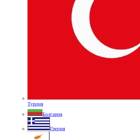
Турция
Болгария
Греция