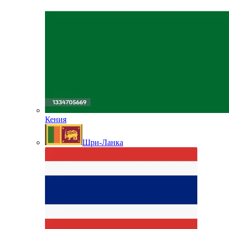
Кения
Шри-Ланка