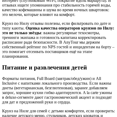
интернет (спутниковый Wi‑Fi, покрытие вдоль маршрута). В
отзывах ищите упоминания про стабильность горячей воды,
качество кофемашины и шума во время ночных швартовок:
это мелочи, которые влияют на комфорт.
Круиз по Нилу отзывы полезны, если фильтровать по дате и
типу каюты.
Оценка качества операторов круизов по Нилу:
это не только звёзды
: важны регулярные техосмотры,
тренинги экипажа и готовность капитана корректировать
расписание ради безопасности. В AnyTour мы держим
собственный рейтинг по NPS гостей и инцидентам на борту –
это помогает отсеивать поставщиков ещё на этапе
планирования.
Питание и развлечения детей
Форматы питания, Full Board (завтрак/обед/ужин) и All
Inclusive с напитками локального производства. Если важны
диеты (вегетарианская, безглютеновая), заранее добавляем
запрос, хорошие кухни гибко адаптируются. A la carte ужины
в deluxe‑сегменте дают гастрономический акцент и подходят
для дат и предложений руки и сердца.
Круиз на Ниле для семей с детьми комфортен, если проверить:
наличие детского меню, стульчиков, детских кроваток и