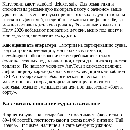
Категории кают: standard, deluxe, suite. Для романтики и
спокойствия рекомендую выбирать каюту с балконом выше
уровня воды, меньше шума при швартовках и лучший вид на
рассветы. Для семей, соединённые каюты или junior suite, где
можно поставить детскую кроватку. Роскошные круизы по
Нилу 2026 добавляют приватные лаунжи, меню под диету и
консьерж‑сопровождение экскурсий.
Как оценивать оператора.
Смотрим на сертификацию судна,
год постройки/реновации, контроль вместимости,
crew‑to‑guest ratio и экологические требования к судам
(очистка сточных вод, утилизация, переход на низкосернистое
топливо). По нашему чеклисту AnyTour включаем: наличие
лифта, ширину коридоров для колясок, медицинский кабинет
и SLA по уборке кают. Экологическая повестка – не
маркетинг: операторы, которые инвестируют в очистные
системы, реально уменьшают запахи при швартовке «борт к
борту».
Как читать описание судна в каталоге
Я ориентируюсь на четыре блока: вместимость (желательно
80–140 гостей), плотность кают и схема палуб, питание (Full
Board/All Inclusive, наличие a la carte вечерних ужинов),