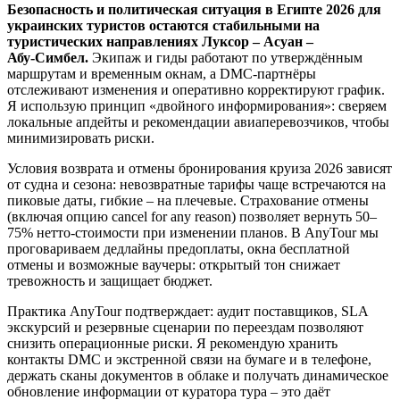
Безопасность и политическая ситуация в Египте 2026 для
украинских туристов остаются стабильными на
туристических направлениях Луксор – Асуан –
Абу‑Симбел.
Экипаж и гиды работают по утверждённым
маршрутам и временным окнам, а DMC‑партнёры
отслеживают изменения и оперативно корректируют график.
Я использую принцип «двойного информирования»: сверяем
локальные апдейты и рекомендации авиаперевозчиков, чтобы
минимизировать риски.
Условия возврата и отмены бронирования круиза 2026 зависят
от судна и сезона: невозвратные тарифы чаще встречаются на
пиковые даты, гибкие – на плечевые. Страхование отмены
(включая опцию cancel for any reason) позволяет вернуть 50–
75% нетто‑стоимости при изменении планов. В AnyTour мы
проговариваем дедлайны предоплаты, окна бесплатной
отмены и возможные ваучеры: открытый тон снижает
тревожность и защищает бюджет.
Практика AnyTour подтверждает: аудит поставщиков, SLA
экскурсий и резервные сценарии по переездам позволяют
снизить операционные риски. Я рекомендую хранить
контакты DMC и экстренной связи на бумаге и в телефоне,
держать сканы документов в облаке и получать динамическое
обновление информации от куратора тура – это даёт