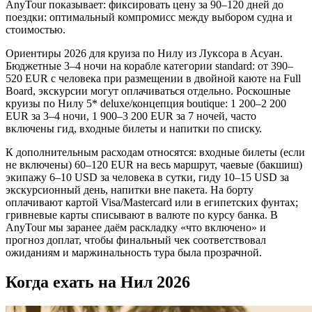
AnyTour показывает: фиксировать цену за 90–120 дней до
поездки: оптимальный компромисс между выбором судна и
стоимостью.
Ориентиры 2026 для круиза по Нилу из Луксора в Асуан.
Бюджетные 3–4 ночи на корабле категории standard: от 390–
520 EUR с человека при размещении в двойной каюте на Full
Board, экскурсии могут оплачиваться отдельно. Роскошные
круизы по Нилу 5* deluxe/концепция boutique: 1 200–2 200
EUR за 3–4 ночи, 1 900–3 200 EUR за 7 ночей, часто
включены гид, входные билеты и напитки по списку.
К дополнительным расходам относятся: входные билеты (если
не включены) 60–120 EUR на весь маршрут, чаевые (бакшиш)
экипажу 6–10 USD за человека в сутки, гиду 10–15 USD за
экскурсионный день, напитки вне пакета. На борту
оплачивают картой Visa/Mastercard или в египетских фунтах;
гривневые карты списывают в валюте по курсу банка. В
AnyTour мы заранее даём раскладку «что включено» и
прогноз доплат, чтобы финальный чек соответствовал
ожиданиям и маржинальность тура была прозрачной.
Когда ехать на Нил 2026