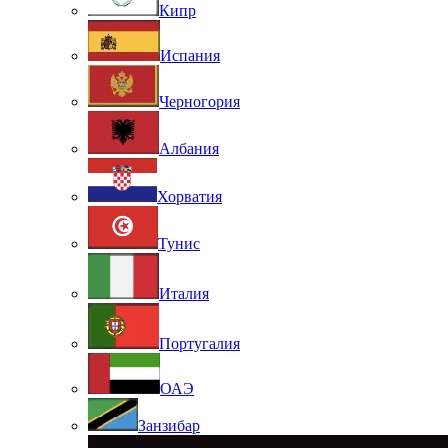
Кипр
Испания
Черногория
Албания
Хорватия
Тунис
Италия
Португалия
ОАЭ
Занзибар