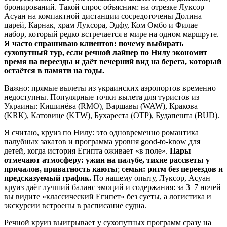
бронирований. Такой спрос объясним: на отрезке Луксор –
Асуан на компактной дистанции сосредоточены Долина
царей, Карнак, храм Луксора, Эдфу, Ком Омбо и Филае –
набор, который редко встречается в мире на одном маршруте.
Я часто спрашиваю клиентов: почему выбирать
сухопутный тур, если речной лайнер по Нилу экономит
время на переезды и даёт вечерний вид на берега, который
остаётся в памяти на годы.
Важно: прямые вылеты из украинских аэропортов временно
недоступны. Популярные точки вылета для туристов из
Украины: Кишинёва (RMO), Варшавы (WAW), Кракова
(KRK), Катовице (KTW), Бухареста (OTP), Будапешта (BUD).
Я считаю, круиз по Нилу: это одновременно романтика
палубных закатов и программа уровня good‑to‑know для
детей, когда история Египта оживает «в поле».
Пары
отмечают атмосферу: ужин на палубе, тихие рассветы у
причалов, приватность каюты
;
семьи: ритм без переездов и
предсказуемый график.
По нашему опыту, Луксор, Асуан
круиз даёт лучший баланс эмоций и содержания: за 3–7 ночей
вы видите «классический Египет» без суеты, а логистика и
экскурсии встроены в расписание судна.
Речной круиз выигрывает у сухопутных программ сразу на