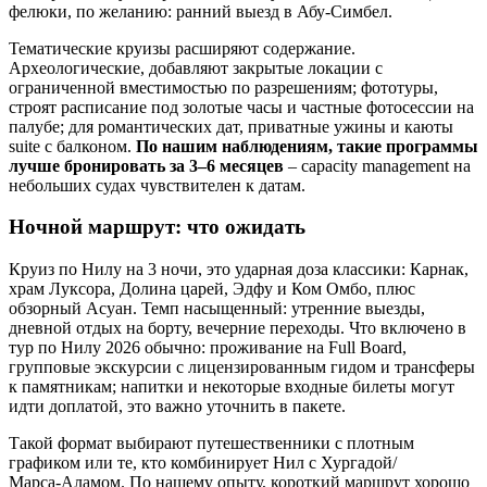
фелюки, по желанию: ранний выезд в Абу‑Симбел.
Тематические круизы расширяют содержание.
Археологические, добавляют закрытые локации с
ограниченной вместимостью по разрешениям; фототуры,
строят расписание под золотые часы и частные фотосессии на
палубе; для романтических дат, приватные ужины и каюты
suite с балконом.
По нашим наблюдениям, такие программы
лучше бронировать за 3–6 месяцев
– capacity management на
небольших судах чувствителен к датам.
Ночной маршрут: что ожидать
Круиз по Нилу на 3 ночи, это ударная доза классики: Карнак,
храм Луксора, Долина царей, Эдфу и Ком Омбо, плюс
обзорный Асуан. Темп насыщенный: утренние выезды,
дневной отдых на борту, вечерние переходы. Что включено в
тур по Нилу 2026 обычно: проживание на Full Board,
групповые экскурсии с лицензированным гидом и трансферы
к памятникам; напитки и некоторые входные билеты могут
идти доплатой, это важно уточнить в пакете.
Такой формат выбирают путешественники с плотным
графиком или те, кто комбинирует Нил с Хургадой/
Марса‑Аламом. По нашему опыту, короткий маршрут хорошо