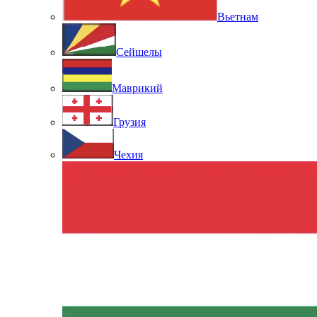
Вьетнам
Сейшелы
Маврикий
Грузия
Чехия