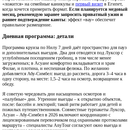
«ложится» на семейные каникулы и
первый визит
в Египет,
когда хочется примерить формат.
Если планируется медовый
месяц, рекомендую заранее запросить приватный ужин и
раннее подтверждение каюты
: эффект «вау» обеспечит
правильное размещение.
Дневная программа: детали
Программа круиза по Нилу 7 дней даёт пространство для пауз
и дополнительных выездов. Два дня отводятся под Луксор с
углублённым посещением гробниц, в том числе менее
загруженных; в Асуане комфортно вкладывается и храм
Филае, и плотина, и неспешная фелюка. По желанию
добавляется Абу‑Симбел: выезд до рассвета, дорога 3–4 часа в
одну сторону, на месте: 1,5–2 часа на осмотр, возвращение к
обеду.
Я советую чередовать дни насыщенных осмотров и
«палубные» дни. Утренние выезды – к открытию объектов,
после: бассейн и лекторий; такой ритм работает для детей и
пожилых путешественников. Совместные турпакеты Луксор,
Асуан – Абу‑Симбел в 2026 включают координацию с
лицензированным перевозчиком под охранными протоколами
маршрута – специалисты AnyTour согласуют окно выезда и