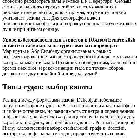
спокойно рассмотреть залы Рамсеса II и Нефертари. Семьям
стоит закладывать перекус, таблетки от укачивания и
любимые пледы детям: дорога прямая, но ранний подъём
учитывает режим сна. Для фотографов важен
поляризационный фильтр и широкоугольник, статуи читаются
лучше при низком солнце.
Уровень безопасности для туристов в Южном Египте 2026
остаётся стабильным на туристических коридорах.
Маршруты к Абу‑Симбелу организованы в рамках
регламентированных часов, с проверенными перевозчиками и
контрольными точками. По нашим наблюдениям, соблюдение
временных окон и рекомендации гида по точкам сборов
делают поездку спокойной и предсказуемой.
Типы судов: выбор каюты
Разница между форматами важна. Dahabiya: небольшое
парусно‑моторное судно на 8–16 гостей, интимная атмосфера
и гибкие остановки, но зависимость от ветра и ограниченная
инфраструктура. Фелюка – традиционная парусная лодка для
коротких прогулок, без ночёвок и удобств. Речный лайнер по
Нилу: классический выбор: стабильный график, бассейн,
рестораны, лифт на части судов, предсказуемость сервиса.