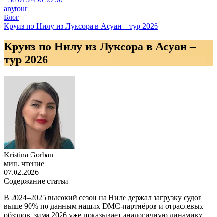
anytour
Блог
Круиз по Нилу из Луксора в Асуан – тур 2026
Круиз по Нилу из Луксора в Асуан –
тур 2026
Kristina Gorban
мин. чтение
07.02.2026
Содержание статьи
В 2024–2025 высокий сезон на Ниле держал загрузку судов
выше 90% по данным наших DMC‑партнёров и отраслевых
обзоров; зима 2026 уже показывает аналогичную динамику