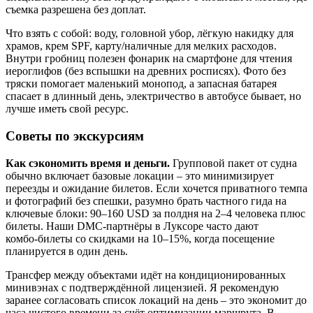
съемка разрешена без доплат.
Что взять с собой: воду, головной убор, лёгкую накидку для
храмов, крем SPF, карту/наличные для мелких расходов.
Внутри гробниц полезен фонарик на смартфоне для чтения
иероглифов (без вспышки на древних росписях). Фото без
тряски помогает маленький монопод, а запасная батарея
спасает в длинный день, электричество в автобусе бывает, но
лучше иметь свой ресурс.
Советы по экскурсиям
Как сэкономить время и деньги.
Групповой пакет от судна
обычно включает базовые локации – это минимизирует
переезды и ожидание билетов. Если хочется приватного темпа
и фотографий без спешки, разумно брать частного гида на
ключевые блоки: 90–160 USD за полдня на 2–4 человека плюс
билеты. Наши DMC‑партнёры в Луксоре часто дают
комбо‑билеты со скидками на 10–15%, когда посещение
планируется в один день.
Трансфер между объектами идёт на кондиционированных
минивэнах с подтверждённой лицензией. Я рекомендую
заранее согласовать список локаций на день – это экономит до
часа чистого времени за счёт оптимизации маршрута. В