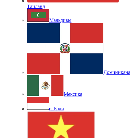
Таиланд
Мальдивы
Доминикана
Мексика
о. Бали