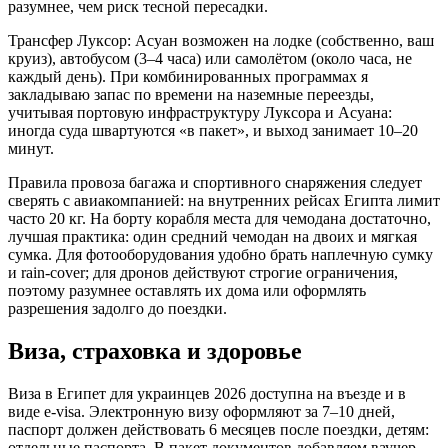
разумнее, чем риск тесной пересадки.
Трансфер Луксор: Асуан возможен на лодке (собственно, ваш
круиз), автобусом (3–4 часа) или самолётом (около часа, не
каждый день). При комбинированных программах я
закладываю запас по времени на наземные переезды,
учитывая портовую инфраструктуру Луксора и Асуана:
иногда суда швартуются «в пакет», и выход занимает 10–20
минут.
Правила провоза багажа и спортивного снаряжения следует
сверять с авиакомпанией: на внутренних рейсах Египта лимит
часто 20 кг. На борту корабля места для чемодана достаточно,
лучшая практика: один средний чемодан на двоих и мягкая
сумка. Для фотооборудования удобно брать наплечную сумку
и rain‑cover; для дронов действуют строгие ограничения,
поэтому разумнее оставлять их дома или оформлять
разрешения задолго до поездки.
Виза, страховка и здоровье
Виза в Египет для украинцев 2026 доступна на въезде и в
виде e‑visa. Электронную визу оформляют за 7–10 дней,
паспорт должен действовать 6 месяцев после поездки, детям:
отдельные паспорта. В пакет документов добавляем ваучер,