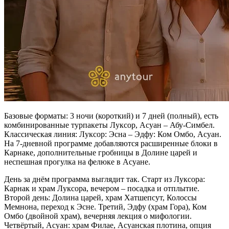
Базовые форматы: 3 ночи (короткий) и 7 дней (полный), есть
комбинированные турпакеты Луксор, Асуан – Абу‑Симбел.
Классическая линия: Луксор: Эсна – Эдфу: Ком Омбо, Асуан.
На 7‑дневной программе добавляются расширенные блоки в
Карнаке, дополнительные гробницы в Долине царей и
неспешная прогулка на фелюке в Асуане.
День за днём программа выглядит так. Старт из Луксора:
Карнак и храм Луксора, вечером – посадка и отплытие.
Второй день: Долина царей, храм Хатшепсут, Колоссы
Мемнона, переход к Эсне. Третий, Эдфу (храм Гора), Ком
Омбо (двойной храм), вечерняя лекция о мифологии.
Четвёртый, Асуан: храм Филае, Асуанская плотина, опция