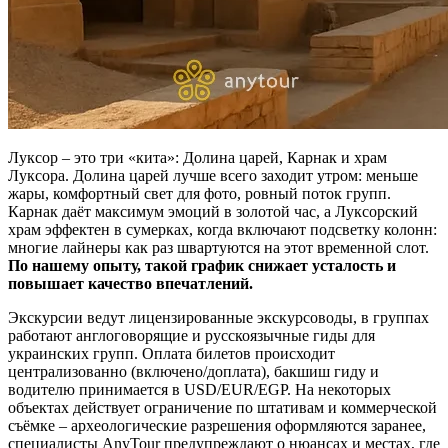
Луксор – это три «кита»: Долина царей, Карнак и храм
Луксора. Долина царей лучше всего заходит утром: меньше
жары, комфортный свет для фото, ровный поток групп.
Карнак даёт максимум эмоций в золотой час, а Луксорский
храм эффектен в сумерках, когда включают подсветку колонн:
многие лайнеры как раз швартуются на этот временной слот.
По нашему опыту, такой график снижает усталость и
повышает качество впечатлений.
Экскурсии ведут лицензированные экскурсоводы, в группах
работают англоговорящие и русскоязычные гиды для
украинских групп. Оплата билетов происходит
централизованно (включено/доплата), бакшиш гиду и
водителю принимается в USD/EUR/EGP. На некоторых
объектах действует ограничение по штативам и коммерческой
съёмке – археологические разрешения оформляются заранее,
специалисты AnyTour предупреждают о нюансах и местах, где