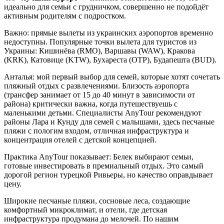
идеально для семьи с грудничком, совершенно не подойдёт
активным родителям с подростком.
Важно: прямые вылеты из украинских аэропортов временно
недоступны. Популярные точки вылета для туристов из
Украины: Кишинёва (RMO), Варшавы (WAW), Кракова
(KRK), Катовице (KTW), Бухареста (OTP), Будапешта (BUD).
Анталья: мой первый выбор для семей, которые хотят сочетать
пляжный отдых с развлечениями. Близость аэропорта
(трансфер занимает от 15 до 40 минут в зависимости от
района) критически важна, когда путешествуешь с
маленькими детьми. Специалисты AnyTour рекомендуют
районы Лара и Кунду для семей с малышами, здесь песчаные
пляжи с пологим входом, отличная инфраструктура и
концентрация отелей с детской концепцией.
Практика AnyTour показывает: Белек выбирают семьи,
готовые инвестировать в премиальный отдых. Это самый
дорогой регион турецкой Ривьеры, но качество оправдывает
цену.
Широкие песчаные пляжи, сосновые леса, создающие
комфортный микроклимат, и отели, где детская
инфраструктура продумана до мелочей. По нашим