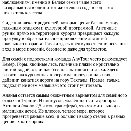
наблюдениям, именно в Белеке семьи чаще всего
возвращаются в один и тот же отель из года в год – это
показатель качества.
Сиде привлекает родителей, которые ценят баланс между
пляжным отдыхом и культурной программой. Античные
руины прямо на территории курорта превращают каждую
прогулку в образовательное приключение для детей
школьного возраста. Пляжи здесь преимущественно песчаные,
вход в море пологий, безопасно даже для трёхлеток.
Для семей с подростками команда AnyTour часто рекомендует
Кемер. Горы, хвойные леса, галечные пляжи с кристально
чистой водой, отличная база для активного отдыха. Здесь
развита экскурсионная программа: прогулки на яхтах,
дайвинг, канатная дорога на гору Тахталы. Правда, галька
подходит не всем малышам: это стоит учитывать.
Аланья остаётся самым бюджетным вариантом для семейного
отдыха в Турции. Из минусов, удалённость от аэропорта
Анталии (около 2,5 часов трансфера), что утомительно для
маленьких детей. Из плюсов, тёплое море, которое
прогревается раньше всех, и большой выбор отелей в разных
ценовых категориях.