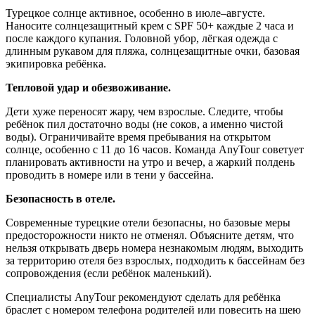
Турецкое солнце активное, особенно в июле–августе.
Наносите солнцезащитный крем с SPF 50+ каждые 2 часа и
после каждого купания. Головной убор, лёгкая одежда с
длинным рукавом для пляжа, солнцезащитные очки, базовая
экипировка ребёнка.
Тепловой удар и обезвоживание.
Дети хуже переносят жару, чем взрослые. Следите, чтобы
ребёнок пил достаточно воды (не соков, а именно чистой
воды). Ограничивайте время пребывания на открытом
солнце, особенно с 11 до 16 часов. Команда AnyTour советует
планировать активности на утро и вечер, а жаркий полдень
проводить в номере или в тени у бассейна.
Безопасность в отеле.
Современные турецкие отели безопасны, но базовые меры
предосторожности никто не отменял. Объясните детям, что
нельзя открывать дверь номера незнакомым людям, выходить
за территорию отеля без взрослых, подходить к бассейнам без
сопровождения (если ребёнок маленький).
Специалисты AnyTour рекомендуют сделать для ребёнка
браслет с номером телефона родителей или повесить на шею