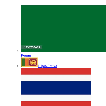
Кения
Шри-Ланка