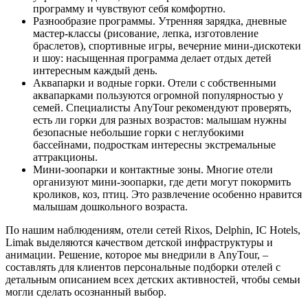
программу и чувствуют себя комфортно.
Разнообразие программы. Утренняя зарядка, дневные
мастер-классы (рисование, лепка, изготовление
браслетов), спортивные игры, вечерние мини-дискотеки
и шоу: насыщенная программа делает отдых детей
интересным каждый день.
Аквапарки и водные горки. Отели с собственными
аквапарками пользуются огромной популярностью у
семей. Специалисты AnyTour рекомендуют проверять,
есть ли горки для разных возрастов: малышам нужны
безопасные небольшие горки с неглубокими
бассейнами, подросткам интересны экстремальные
аттракционы.
Мини-зоопарки и контактные зоны. Многие отели
организуют мини-зоопарки, где дети могут покормить
кроликов, коз, птиц. Это развлечение особенно нравится
малышам дошкольного возраста.
По нашим наблюдениям, отели сетей Rixos, Delphin, IC Hotels,
Limak выделяются качеством детской инфраструктуры и
анимации. Решение, которое мы внедрили в AnyTour, –
составлять для клиентов персональные подборки отелей с
детальным описанием всех детских активностей, чтобы семьи
могли сделать осознанный выбор.