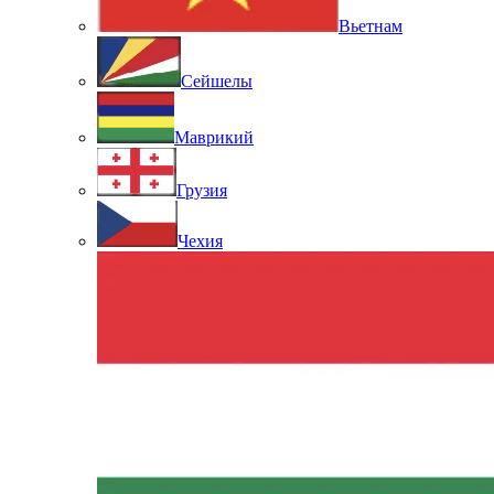
Вьетнам
Сейшелы
Маврикий
Грузия
Чехия