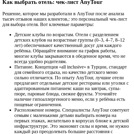
Как выбрать отель: чек-лист AnyTour
Решение, которое мы разработали в AnyTour после анализа
тысяч отзывов наших клиентов,: это персональный чек-лист
для выбора отеля. Вот ключевые параметры:
Детские клубы по возрастам. Отели с разделением
детских клубов на возрастные группы (0–3, 4–7, 8–12
лет) обеспечивают качественный досуг для каждого
ребёнка. Обращайте внимание на график работы,
многие клубы закрываются в обеденное время, что не
всегда удобно родителям.
Питание. Концепция «all inclusive» в Турции, стандарт
для семейного отдыха, но качество детского меню
сильно отличается. По опыту AnyTour, лучшие отели
предлагают отдельные детские рестораны или уголки с
адаптированным питанием: каши на завтрак, супы-
пюре, паровые блюда, свежие фрукты. Уточняйте
наличие гипоаллергенного меню, если у ребёнка есть
пищевые ограничения.
Расположение номера. Специалисты AnyTour советуют
семьям с маленькими детьми выбирать номера на
первых этажах, желательно в корпусах ближе к детской
инфраструктуре. Это экономит силы и время, не нужно
каждый раз преодолевать большие расстояния с