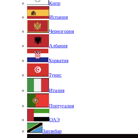
Кипр
Испания
Черногория
Албания
Хорватия
Тунис
Италия
Португалия
ОАЭ
Занзибар