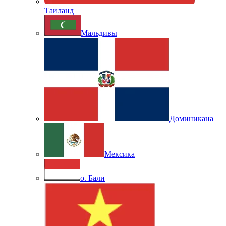
Таиланд
Мальдивы
Доминикана
Мексика
о. Бали