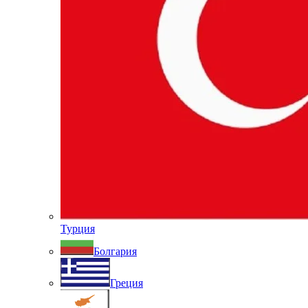
Турция
Болгария
Греция