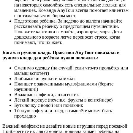
на некоторых самолётах есть специальные люльки для
младенцев. Команда AnyTour всегда помогает клиентам
с оптимальным выбором мест.
Подготовка ребёнка. За неделю до вылета начинайте
рассказывать ребёнку о предстоящем путешествии.
Покажите картинки самолёта, аэропорта, моря. Дети
дошкольного возраста легче переносят стресс, когда
понимают, что их ждёт.
Багаж и ручная кладь. Практика AnyTour показала: в
ручную кладь для ребёнка нужно положить:
Сменную одежду (на случай, если что-то прольётся или
малыш вспотеет)
Любимые игрушки и книжки
Планшет с закачанными мультфильмами (берите
наушники!)
Влажные салфетки, антисептик
Лёгкий перекус (печенье, фрукты в контейнере)
Бутылочку с водой или поильник
Тёплую кофту или плед, в самолёте может быть
прохладно
Важный лайфхак: не давайте новые игрушки перед поездкой.
Приберегите их для самолёта: новизна займёт ребёнка на