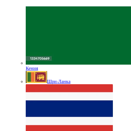
Кения
Шри-Ланка