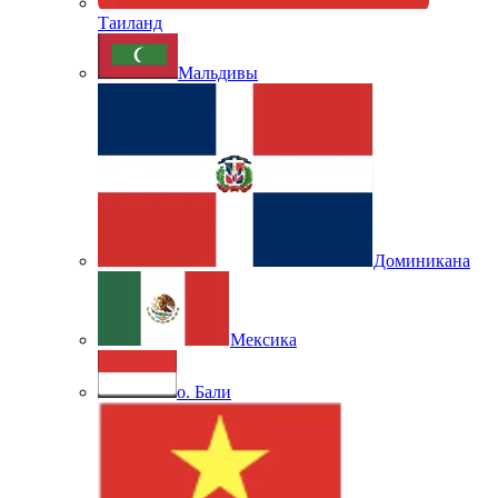
Таиланд
Мальдивы
Доминикана
Мексика
о. Бали