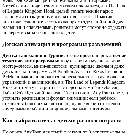
Bellis Deluxe аквапарки оборудованы мини-горками,
бассейнами с подогревом и мягким покрытием, а в The Land
of Legends Kingdom Hotel, целый тематический парк с
водными аттракционами для всех возрастов. Практика
показала: если в отеле есть аквапарк с отдельной зоной для
малышей и спасателями, родители могут спокойно отдыхать,
не переживая за безопасность детей.
Детская анимация и программы развлечений
Детская анимация в Турции, это не просто игры, а целые
тематические программы:
шоу с героями мультфильмов,
мастер-классы, мини-дискотеки, кулинарные школы и даже
детские спа-программы. В Papillon Ayscha и Rixos Premium
Belek анимация проводится на нескольких языках, включая
украинский и английский, а в The Land of Legends Kingdom
Hotel дети могут встретиться с персонажами Nickelodeon,
Губка Боб, Щенячий патруль. Специалисты AnyTour советуют
уточнять расписание и формат анимации: если ребёнок
стесняется больших коллективов, лучше выбирать отели с
камерными клубами и индивидуальными занятиями.
Как выбрать отель с детьми разного возраста
По опыту AnyTour, для семей с детьми до 3 лет оптимальны