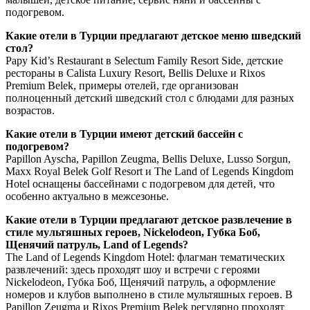
подогревом.
Какие отели в Турции предлагают детское меню шведский
стол?
Papy Kid’s Restaurant в Selectum Family Resort Side, детские
рестораны в Calista Luxury Resort, Bellis Deluxe и Rixos
Premium Belek, примеры отелей, где организован
полноценный детский шведский стол с блюдами для разных
возрастов.
Какие отели в Турции имеют детский бассейн с
подогревом?
Papillon Ayscha, Papillon Zeugma, Bellis Deluxe, Lusso Sorgun,
Maxx Royal Belek Golf Resort и The Land of Legends Kingdom
Hotel оснащены бассейнами с подогревом для детей, что
особенно актуально в межсезонье.
Какие отели в Турции предлагают детское развлечение в
стиле мультяшных героев, Nickelodeon, Губка Боб,
Щенячий патруль, Land of Legends?
The Land of Legends Kingdom Hotel: флагман тематических
развлечений: здесь проходят шоу и встречи с героями
Nickelodeon, Губка Боб, Щенячий патруль, а оформление
номеров и клубов выполнено в стиле мультяшных героев. В
Papillon Zeugma и Rixos Premium Belek регулярно проходят