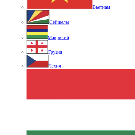
Вьетнам
Сейшелы
Маврикий
Грузия
Чехия