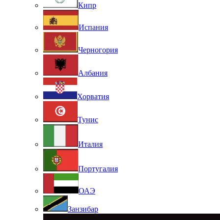
Кипр
Испания
Черногория
Албания
Хорватия
Тунис
Италия
Португалия
ОАЭ
Занзибар