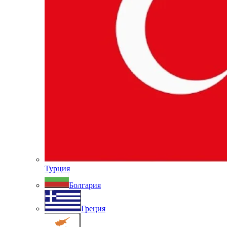
Турция
Болгария
Греция