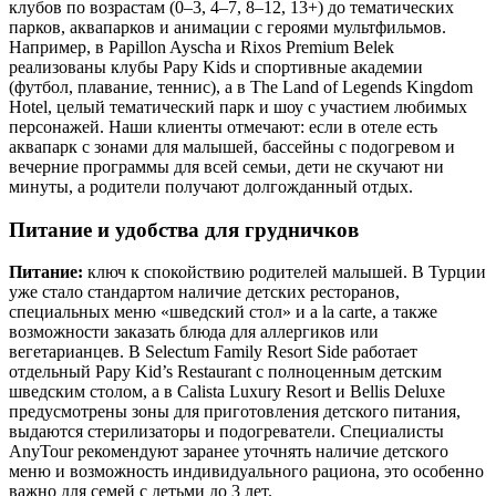
клубов по возрастам (0–3, 4–7, 8–12, 13+) до тематических
парков, аквапарков и анимации с героями мультфильмов.
Например, в Papillon Ayscha и Rixos Premium Belek
реализованы клубы Papy Kids и спортивные академии
(футбол, плавание, теннис), а в The Land of Legends Kingdom
Hotel, целый тематический парк и шоу с участием любимых
персонажей. Наши клиенты отмечают: если в отеле есть
аквапарк с зонами для малышей, бассейны с подогревом и
вечерние программы для всей семьи, дети не скучают ни
минуты, а родители получают долгожданный отдых.
Питание и удобства для грудничков
Питание:
ключ к спокойствию родителей малышей. В Турции
уже стало стандартом наличие детских ресторанов,
специальных меню «шведский стол» и a la carte, а также
возможности заказать блюда для аллергиков или
вегетарианцев. В Selectum Family Resort Side работает
отдельный Papy Kid’s Restaurant с полноценным детским
шведским столом, а в Calista Luxury Resort и Bellis Deluxe
предусмотрены зоны для приготовления детского питания,
выдаются стерилизаторы и подогреватели. Специалисты
AnyTour рекомендуют заранее уточнять наличие детского
меню и возможность индивидуального рациона, это особенно
важно для семей с детьми до 3 лет.