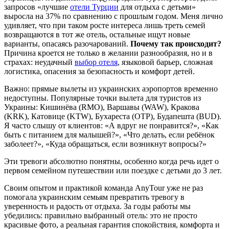
запросов «лучшие
отели Турции
для отдыха с детьми»
выросла на 37% по сравнению с прошлым годом. Меня лично
удивляет, что при таком росте интереса лишь треть семей
возвращаются в тот же отель, остальные ищут новые
варианты, опасаясь разочарований.
Почему так происходит?
Причина кроется не только в желании разнообразия, но и в
страхах: неудачный
выбор отеля
, языковой барьер, сложная
логистика, опасения за безопасность и комфорт детей.
Важно: прямые вылеты из украинских аэропортов временно
недоступны. Популярные точки вылета для туристов из
Украины: Кишинёва (RMO), Варшавы (WAW), Кракова
(KRK), Катовице (KTW), Бухареста (OTP), Будапешта (BUD).
Я часто слышу от клиентов: «А вдруг не понравится?», «Как
быть с питанием для малышей?», «Что делать, если ребёнок
заболеет?», «Куда обращаться, если возникнут вопросы?»
Эти тревоги абсолютно понятны, особенно когда речь идет о
первом семейном путешествии или поездке с детьми до 3 лет.
Своим опытом и практикой команда AnyTour уже не раз
помогала украинским семьям превратить тревогу в
уверенность и радость от отдыха. За годы работы мы
убедились: правильно выбранный отель: это не просто
красивые фото, а реальная гарантия спокойствия, комфорта и