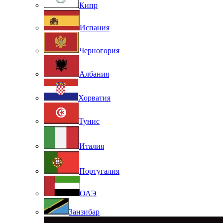
Кипр
Испания
Черногория
Албания
Хорватия
Тунис
Италия
Португалия
ОАЭ
Занзибар