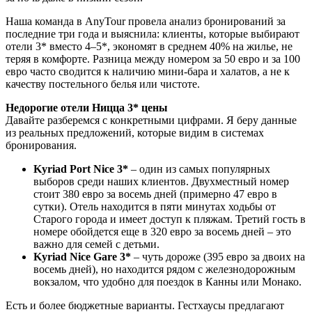
Наша команда в AnyTour провела анализ бронирований за
последние три года и выяснила: клиенты, которые выбирают
отели 3* вместо 4–5*, экономят в среднем 40% на жилье, не
теряя в комфорте. Разница между номером за 50 евро и за 100
евро часто сводится к наличию мини-бара и халатов, а не к
качеству постельного белья или чистоте.
Недорогие отели Ницца 3* цены
Давайте разберемся с конкретными цифрами. Я беру данные
из реальных предложений, которые видим в системах
бронирования.
Kyriad Port Nice 3*
– один из самых популярных
выборов среди наших клиентов. Двухместный номер
стоит 380 евро за восемь дней (примерно 47 евро в
сутки). Отель находится в пяти минутах ходьбы от
Старого города и имеет доступ к пляжам. Третий гость в
номере обойдется еще в 320 евро за восемь дней – это
важно для семей с детьми.
Kyriad Nice Gare 3*
– чуть дороже (395 евро за двоих на
восемь дней), но находится рядом с железнодорожным
вокзалом, что удобно для поездок в Канны или Монако.
Есть и более бюджетные варианты. Гестхаусы предлагают