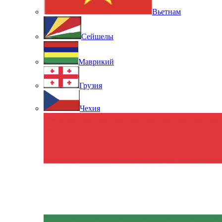
Вьетнам
Сейшелы
Маврикий
Грузия
Чехия