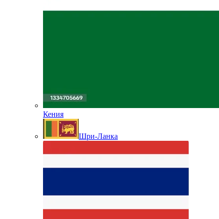
Кения
Шри-Ланка