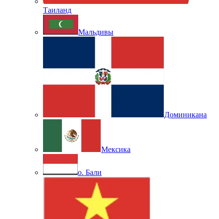
Таиланд
Мальдивы
Доминикана
Мексика
о. Бали