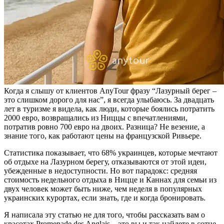
Когда я слышу от клиентов AnyTour фразу “Лазурный берег –
это слишком дорого для нас”, я всегда улыбаюсь. За двадцать
лет в туризме я видела, как люди, которые боялись потратить
2000 евро, возвращались из Ниццы с впечатлениями,
потратив ровно 700 евро на двоих. Разница? Не везение, а
знание того, как работают цены на французской Ривьере.
Статистика показывает, что 68% украинцев, которые мечтают
об отдыхе на Лазурном берегу, отказываются от этой идеи,
убежденные в недоступности. Но вот парадокс: средняя
стоимость недельного отдыха в Ницце и Каннах для семьи из
двух человек может быть ниже, чем неделя в популярных
украинских курортах, если знать, где и когда бронировать.
Я написала эту статью не для того, чтобы рассказать вам о
красотах Promenade des Anglais – это вы и так найдете в сотне