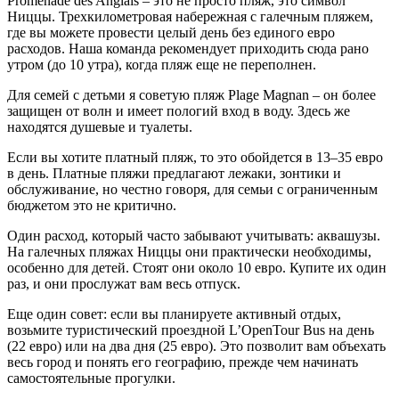
Promenade des Anglais – это не просто пляж, это символ
Ниццы. Трехкилометровая набережная с галечным пляжем,
где вы можете провести целый день без единого евро
расходов. Наша команда рекомендует приходить сюда рано
утром (до 10 утра), когда пляж еще не переполнен.
Для семей с детьми я советую пляж Plage Magnan – он более
защищен от волн и имеет пологий вход в воду. Здесь же
находятся душевые и туалеты.
Если вы хотите платный пляж, то это обойдется в 13–35 евро
в день. Платные пляжи предлагают лежаки, зонтики и
обслуживание, но честно говоря, для семьи с ограниченным
бюджетом это не критично.
Один расход, который часто забывают учитывать: аквашузы.
На галечных пляжах Ниццы они практически необходимы,
особенно для детей. Стоят они около 10 евро. Купите их один
раз, и они прослужат вам весь отпуск.
Еще один совет: если вы планируете активный отдых,
возьмите туристический проездной L’OpenTour Bus на день
(22 евро) или на два дня (25 евро). Это позволит вам объехать
весь город и понять его географию, прежде чем начинать
самостоятельные прогулки.