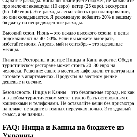
Скрытые расходы. Когда вы планируете бюджет, не забывайте
про мелочи: аквашузы (10 евро), катер (25 евро), экскурсии
(65–140 евро). Эти расходы легко забыть при планировании,
но они складываются. Я рекомендую добавить 20% к вашему
бюджету на непредвиденные расходы.
Высокий сезон. Июнь – это начало высокого сезона, и цены
подскакивают на 40–50%. Если вы можете выбирать,
избегайте июня. Апрель, май и сентябрь – это идеальные
месяцы.
Питание. Рестораны в центре Ниццы и Канн дорогие. Обед в
туристическом ресторане может стоить 20–30 евро на
человека. Решение: ешьте в местных кафе вдали от центра или
готовьте в апартаментах. Продукты на местном рынке
дешевые и свежие.
Безопасность. Ницца и Канны – это безопасные города, но как
и в любом туристическом месте, нужно быть осторожным с
кошельками и телефонами. Не оставляйте вещи без присмотра
на пляже, не ходите в темных переулках ночью. Это здравый
смысл, а не паника.
FAQ: Ницца и Канны на бюджете из
Украины