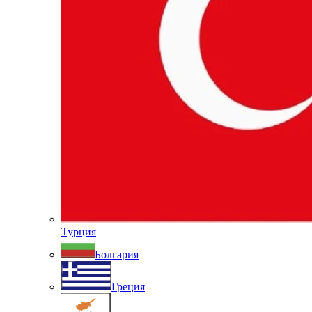
Турция
Болгария
Греция