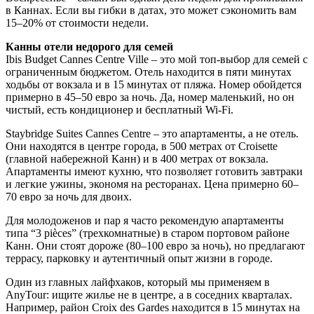
в Каннах. Если вы гибки в датах, это может сэкономить вам
15–20% от стоимости недели.
Канны отели недорого для семей
Ibis Budget Cannes Centre Ville – это мой топ-выбор для семей с
ограниченным бюджетом. Отель находится в пяти минутах
ходьбы от вокзала и в 15 минутах от пляжа. Номер обойдется
примерно в 45–50 евро за ночь. Да, номер маленький, но он
чистый, есть кондиционер и бесплатный Wi-Fi.
Staybridge Suites Cannes Centre – это апартаменты, а не отель.
Они находятся в центре города, в 500 метрах от Croisette
(главной набережной Канн) и в 400 метрах от вокзала.
Апартаменты имеют кухню, что позволяет готовить завтраки
и легкие ужины, экономя на ресторанах. Цена примерно 60–
70 евро за ночь для двоих.
Для молодоженов и пар я часто рекомендую апартаменты
типа “3 pièces” (трехкомнатные) в старом портовом районе
Канн. Они стоят дороже (80–100 евро за ночь), но предлагают
террасу, парковку и аутентичный опыт жизни в городе.
Один из главных лайфхаков, который мы применяем в
AnyTour: ищите жилье не в центре, а в соседних кварталах.
Например, район Croix des Gardes находится в 15 минутах на