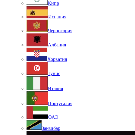
Кипр
Испания
Черногория
Албания
Хорватия
Тунис
Италия
Португалия
ОАЭ
Занзибар