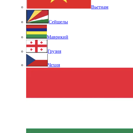
Вьетнам
Сейшелы
Маврикий
Грузия
Чехия