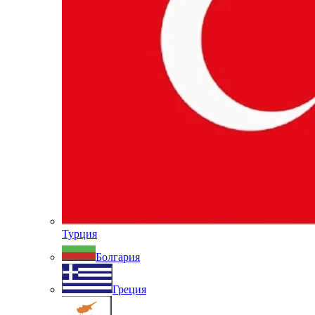
Турция
Болгария
Греция