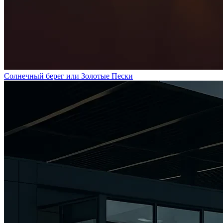
Солнечный берег или Золотые Пески