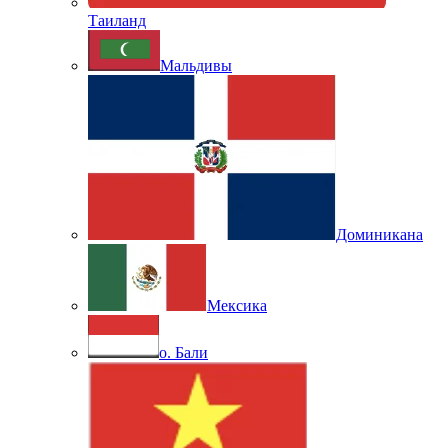
Таиланд
Мальдивы
Доминикана
Мексика
о. Бали