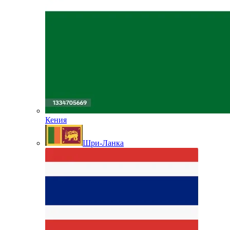
Кения
Шри-Ланка