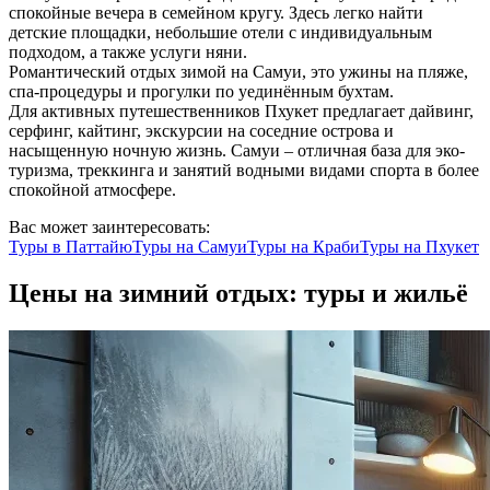
спокойные вечера в семейном кругу. Здесь легко найти
детские площадки, небольшие отели с индивидуальным
подходом, а также услуги няни.
Романтический отдых зимой на Самуи, это ужины на пляже,
спа-процедуры и прогулки по уединённым бухтам.
Для активных путешественников Пхукет предлагает дайвинг,
серфинг, кайтинг, экскурсии на соседние острова и
насыщенную ночную жизнь. Самуи – отличная база для эко-
туризма, треккинга и занятий водными видами спорта в более
спокойной атмосфере.
Вас может заинтересовать:
Туры в
Паттайю
Туры на
Самуи
Туры на
Краби
Туры на
Пхукет
Цены на зимний отдых: туры и жильё