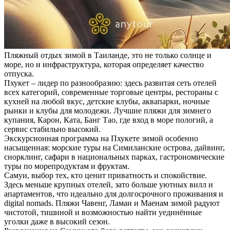
Пляжный отдых зимой в Таиланде, это не только солнце и
море, но и инфраструктура, которая определяет качество
отпуска.
Пхукет – лидер по разнообразию: здесь развитая сеть отелей
всех категорий, современные торговые центры, рестораны с
кухней на любой вкус, детские клубы, аквапарки, ночные
рынки и клубы для молодежи. Лучшие пляжи для зимнего
купания, Карон, Ката, Банг Тао, где вход в море пологий, а
сервис стабильно высокий.
Экскурсионная программа на Пхукете зимой особенно
насыщенная: морские туры на Симиланские острова, дайвинг,
снорклинг, сафари в национальных парках, гастрономические
туры по морепродуктам и фруктам.
Самуи, выбор тех, кто ценит приватность и спокойствие.
Здесь меньше крупных отелей, зато больше уютных вилл и
апартаментов, что идеально для долгосрочного проживания и
digital nomads. Пляжи Чавенг, Ламаи и Маенам зимой радуют
чистотой, тишиной и возможностью найти уединённые
уголки даже в высокий сезон.