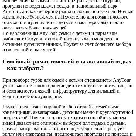
Развлечения на Самуи: это йога-ретриты, эко-экскурсии,
прогулки по водопадам, поездки в национальный парк
Ангтонг, а также вечерние рынки с локальной кухней. Ночная
жизнь менее бурная, чем на Пхукете, но для романтического
отдыха или путешествия с детьми атмосфера Самуи часто
оказывается более подходящей.
По наблюдениям AnyTour, семьи с детьми и пары чаще
выбирают Самуи для спокойного отдыха, а молодежь и
активные путешественники, Пхукет за счет большего выбора
развлечений и экскурсий.
Семейный, романтический или активный отдых
– как выбрать?
При подборе туров для семей с детьми специалисты AnyTour
учитывают не только наличие детских клубов и анимации, но
и безопасность пляжей, инфраструктуру для малышей и
медицинское обслуживание.
Пхукет предлагает широкий выбор отелей с семейными
концепциями, аквапарками, детскими меню и круглосуточной
поддержкой. Пляжи с пологим входом и спокойным морем
зимой делают его отличным выбором для отдыха с детьми.
Самуи выигрывает для тех, кто ищет уединение, арендует
виллу или апартаменты, предпочитает прогулки по природе и