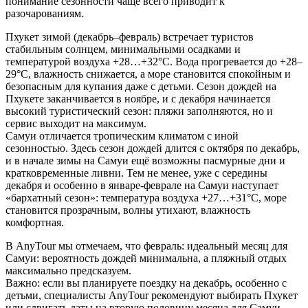
понимание сезонности чаще всего приводит к
разочарованиям.
Пхукет зимой (декабрь–февраль) встречает туристов
стабильным солнцем, минимальными осадками и
температурой воздуха +28…+32°C. Вода прогревается до +28–
29°C, влажность снижается, а море становится спокойным и
безопасным для купания даже с детьми. Сезон дождей на
Пхукете заканчивается в ноябре, и с декабря начинается
высокий туристический сезон: пляжи заполняются, но и
сервис выходит на максимум.
Самуи отличается тропическим климатом с иной
сезонностью. Здесь сезон дождей длится с октября по декабрь,
и в начале зимы на Самуи ещё возможны пасмурные дни и
кратковременные ливни. Тем не менее, уже с середины
декабря и особенно в январе-феврале на Самуи наступает
«бархатный сезон»: температура воздуха +27…+31°C, море
становится прозрачным, волны утихают, влажность
комфортная.
В AnyTour мы отмечаем, что февраль: идеальный месяц для
Самуи: вероятность дождей минимальна, а пляжный отдых
максимально предсказуем.
Важно: если вы планируете поездку на декабрь, особенно с
детьми, специалисты AnyTour рекомендуют выбирать Пхукет
или сдвигать даты на вторую половину месяца для Самуи.