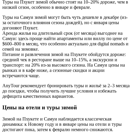
Туры на Пхукет зимой обычно стоят на 10–20% дороже, чем в
низкий сезон, особенно в январе и феврале.
Туры на Самуи зимой могут быть чуть дешевле в декабре (из-
за остаточного влияния сезона дождей), но с января цены
догоняют Пхукет.
Аренда жилья на длительный срок (от месяца) выгоднее на
Самуи: здесь проще найти апартаменты или виллу по цене от
$600–800 в месяц, что особенно актуально для digital nomads и
семей на зимовке.
Питание и развлечения зимой на Пхукете обойдутся дороже:
средний чек в ресторане выше на 10–15%, а экскурсии и
транспорт: на 20% из-за высокого сезона. На Самуи цены на
рынках и в кафе ниже, а сезонные скидки и акции
встречаются чаще.
AnyTour рекомендует бронировать туры и жильё за 2–3 месяца
до поездки, чтобы получить лучшие условия и избежать
дефицита качественных вариантов.
Цены на отели и туры зимой
Зимой на Пхукете и Самуи наблюдается классическая
динамика: к Новому году и в январе цены на отели и туры
достигают пика, затем к февралю немного снижаются.