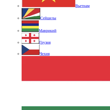
Вьетнам
Сейшелы
Маврикий
Грузия
Чехия