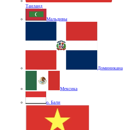
Таиланд
Мальдивы
Доминикана
Мексика
о. Бали