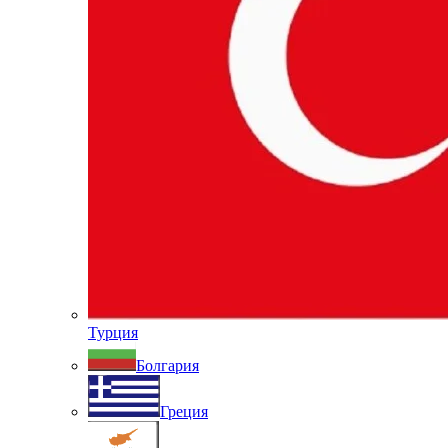
Турция
Болгария
Греция