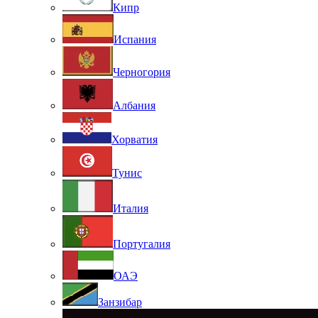
Кипр
Испания
Черногория
Албания
Хорватия
Тунис
Италия
Португалия
ОАЭ
Занзибар