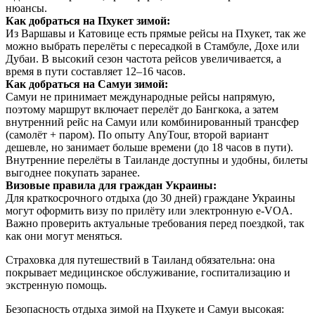
нюансы.
Как добраться на Пхукет зимой:
Из Варшавы и Катовице есть прямые рейсы на Пхукет, так же
можно выбрать перелёты с пересадкой в Стамбуле, Дохе или
Дубаи. В высокий сезон частота рейсов увеличивается, а
время в пути составляет 12–16 часов.
Как добраться на Самуи зимой:
Самуи не принимает международные рейсы напрямую,
поэтому маршрут включает перелёт до Бангкока, а затем
внутренний рейс на Самуи или комбинированный трансфер
(самолёт + паром). По опыту AnyTour, второй вариант
дешевле, но занимает больше времени (до 18 часов в пути).
Внутренние перелёты в Таиланде доступны и удобны, билеты
выгоднее покупать заранее.
Визовые правила для граждан Украины:
Для краткосрочного отдыха (до 30 дней) граждане Украины
могут оформить визу по прилёту или электронную e-VOA.
Важно проверить актуальные требования перед поездкой, так
как они могут меняться.
Страховка для путешествий в Таиланд обязательна: она
покрывает медицинское обслуживание, госпитализацию и
экстренную помощь.
Безопасность отдыха зимой на Пхукете и Самуи высокая: