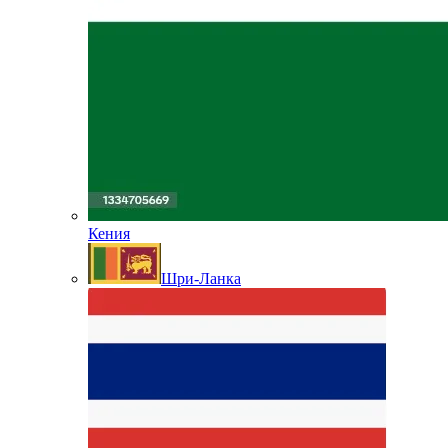
Кения
Шри-Ланка