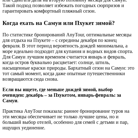
Такой подход позволяет избежать погодных сюрпризов и
гарантировать комфортный пляжный сезон.
Когда ехать на Самуи или Пхукет зимой?
По статистике бронирований AnyTour, оптимальные месяцы
для отдыха на Пхукете – с середины декабря по конец
февраля. В этот период вероятность дождей минимальна, а
море идеально подходит для купания и водных видов спорта.
Для Самуи лучшим временем считается январь и февраль,
когда остров буквально расцветает: солнце, штиль,
насыщенные краски природы. Бархатный сезон на Самуи: это
тот самый момент, когда даже опытные путешественники
возвращаются сюда снова.
Если вы ищете, где меньше дождей зимой, выбор
очевиден: декабрь – за Пхукетом, январь-февраль: за
Самуи
.
Практика AnyTour показала: раннее бронирование туров на
эти месяцы обеспечивает не только лучшие цены, но и
больший выбор отелей, особенно для семей с детьми и пар,
ищущих уединение.