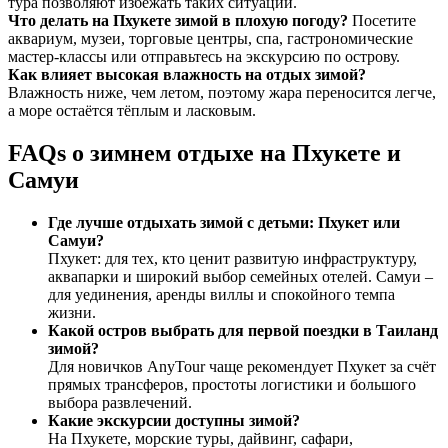
тура позволяют избежать таких ситуаций.
Что делать на Пхукете зимой в плохую погоду?
Посетите
аквариум, музеи, торговые центры, спа, гастрономические
мастер-классы или отправьтесь на экскурсию по острову.
Как влияет высокая влажность на отдых зимой?
Влажность ниже, чем летом, поэтому жара переносится легче,
а море остаётся тёплым и ласковым.
FAQs о зимнем отдыхе на Пхукете и
Самуи
Где лучше отдыхать зимой с детьми: Пхукет или
Самуи?
Пхукет: для тех, кто ценит развитую инфраструктуру,
аквапарки и широкий выбор семейных отелей. Самуи –
для уединения, аренды виллы и спокойного темпа
жизни.
Какой остров выбрать для первой поездки в Таиланд
зимой?
Для новичков AnyTour чаще рекомендует Пхукет за счёт
прямых трансферов, простоты логистики и большого
выбора развлечений.
Какие экскурсии доступны зимой?
На Пхукете, морские туры, дайвинг, сафари,