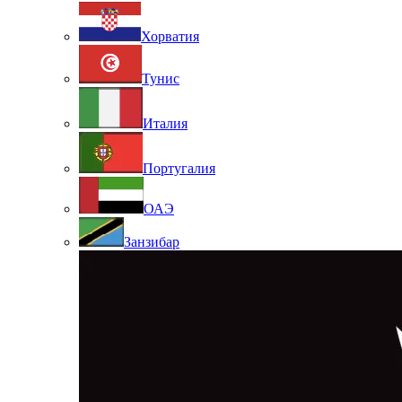
Хорватия
Тунис
Италия
Португалия
ОАЭ
Занзибар