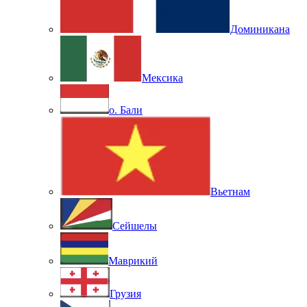
Доминикана
Мексика
о. Бали
Вьетнам
Сейшелы
Маврикий
Грузия