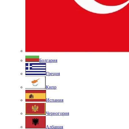
Болгария
Греция
Кипр
Испания
Черногория
Албания