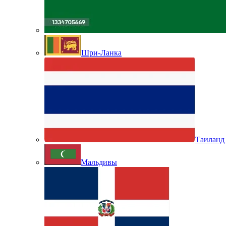
Шри-Ланка
Таиланд
Мальдивы