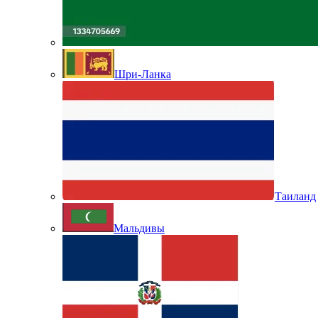
Шри-Ланка
Таиланд
Мальдивы