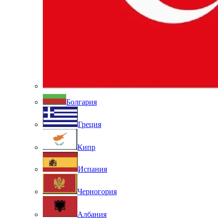
Болгария
Греция
Кипр
Испания
Черногория
Албания