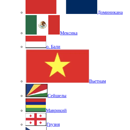
Доминикана
Мексика
о. Бали
Вьетнам
Сейшелы
Маврикий
Грузия