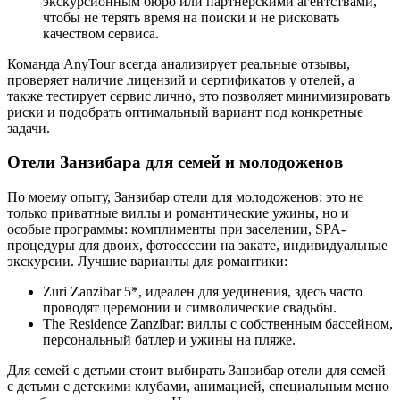
экскурсионным бюро или партнерскими агентствами,
чтобы не терять время на поиски и не рисковать
качеством сервиса.
Команда AnyTour всегда анализирует реальные отзывы,
проверяет наличие лицензий и сертификатов у отелей, а
также тестирует сервис лично, это позволяет минимизировать
риски и подобрать оптимальный вариант под конкретные
задачи.
Отели Занзибара для семей и молодоженов
По моему опыту, Занзибар отели для молодоженов: это не
только приватные виллы и романтические ужины, но и
особые программы: комплименты при заселении, SPA-
процедуры для двоих, фотосессии на закате, индивидуальные
экскурсии. Лучшие варианты для романтики:
Zuri Zanzibar 5*, идеален для уединения, здесь часто
проводят церемонии и символические свадьбы.
The Residence Zanzibar: виллы с собственным бассейном,
персональный батлер и ужины на пляже.
Для семей с детьми стоит выбирать Занзибар отели для семей
с детьми с детскими клубами, анимацией, специальным меню