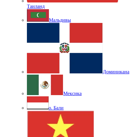
Таиланд
Мальдивы
Доминикана
Мексика
о. Бали