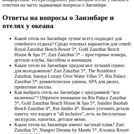
ответим на часто задаваемые вопросы о Занзибаре.
Ответы на вопросы о Занзибаре и
отелях у океана
Какой отель на Занзибаре лучше всего подходит для
семейного отдыха? Среди топовых вариантов для семей:
Royal Zanzibar Beach Resort 5*, Gold Zanzibar Beach
House & Spa 5*, Zuri Zanzibar 5* – просторные номера,
детские клубы, бассейны и анимация.
Какие отели на Занзибаре предлагают лучший сервис
для молодоженов? Zuri Zanzibar 5*, The Residence
Zanzibar, Isaraya Luxury Over Water Villas 5*, Riu Palace
Zanzibar 5*: романтические ужины, SPA для двоих,
приватные виллы.
Как выбрать отель на Занзибаре с программой “все
включено”? Обратите внимание на Riu Palace Zanzibar
5*, Gold Zanzibar Beach House & Spa 5*, Sandies Baobab
Beach Zanzibar 4*, Rui Jambo 4*. Важно уточнять детали
пакета: что входит в “all inclusive”, есть ли бесплатные
экскурсии, напитки, детское меню.
Какие отели на Занзибаре имеют частный пляж? Zuri
Zanzibar 5*, Nungwi Dreams by Mantis 5*, Kwanza Resort