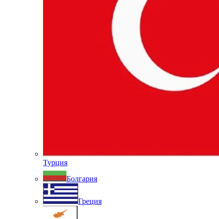
Турция
Болгария
Греция