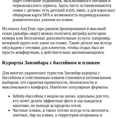
ищет сочетание уединения, эксклюзивного питания и
первоклассного сервиса. Здесь часто останавливаются
семьи с детьми: есть детский клуб, няни, а для взрослых:
обширная карта SPA и возможность индивидуальных
романтических ужинов на пляже.
Из опыта AnyTour: при раннем бронировании в высокий
сезон (декабрь–март) можно получить апгрейд категории
номера или бесплатные дополнительные услуги: например,
вечерний круиз или ужин на пляже. Такие детали мы всегда
обсуждаем с отелями для клиентов, чтобы отдых был не
просто комфортным, а действительно запоминающимся.
Курорты Занзибара с бассейном и пляжем
Для многих украинских туристов Занзибар курорты с
бассейном и собственным пляжем становятся оптимальным
выбором: это гарантия приватности, безопасности и
максимального комфорта. Наиболее популярные форматы:
Infinity-бассейны с видом на океан, идеальны для тех,
кто хочет делать эффектные фото и наслаждаться
закатами, не выходя за пределы отеля.
Частные пляжи, в таких отелях всегда есть шезлонги,
зонтики, бар на пляже, а территория огорожена и