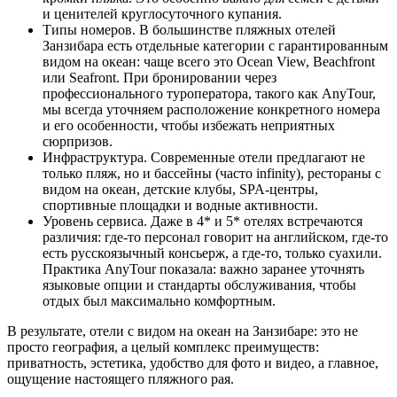
и ценителей круглосуточного купания.
Типы номеров. В большинстве пляжных отелей
Занзибара есть отдельные категории с гарантированным
видом на океан: чаще всего это Ocean View, Beachfront
или Seafront. При бронировании через
профессионального туроператора, такого как AnyTour,
мы всегда уточняем расположение конкретного номера
и его особенности, чтобы избежать неприятных
сюрпризов.
Инфраструктура. Современные отели предлагают не
только пляж, но и бассейны (часто infinity), рестораны с
видом на океан, детские клубы, SPA-центры,
спортивные площадки и водные активности.
Уровень сервиса. Даже в 4* и 5* отелях встречаются
различия: где-то персонал говорит на английском, где-то
есть русскоязычный консьерж, а где-то, только суахили.
Практика AnyTour показала: важно заранее уточнять
языковые опции и стандарты обслуживания, чтобы
отдых был максимально комфортным.
В результате, отели с видом на океан на Занзибаре: это не
просто география, а целый комплекс преимуществ:
приватность, эстетика, удобство для фото и видео, а главное,
ощущение настоящего пляжного рая.