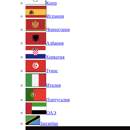
Кипр
Испания
Черногория
Албания
Хорватия
Тунис
Италия
Португалия
ОАЭ
Занзибар