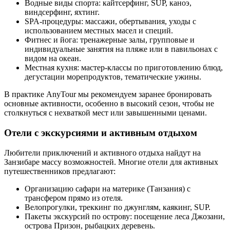
Водные виды спорта: кайтсерфинг, SUP, каноэ,
виндсерфинг, яхтинг.
SPA-процедуры: массажи, обертывания, уходы с
использованием местных масел и специй.
Фитнес и йога: тренажерные залы, групповые и
индивидуальные занятия на пляже или в павильонах с
видом на океан.
Местная кухня: мастер-классы по приготовлению блюд,
дегустации морепродуктов, тематические ужины.
В практике AnyTour мы рекомендуем заранее бронировать
основные активности, особенно в высокий сезон, чтобы не
столкнуться с нехваткой мест или завышенными ценами.
Отели с экскурсиями и активным отдыхом
Любители приключений и активного отдыха найдут на
Занзибаре массу возможностей. Многие отели для активных
путешественников предлагают:
Организацию сафари на материке (Танзания) с
трансфером прямо из отеля.
Велопрогулки, треккинг по джунглям, каякинг, SUP.
Пакеты экскурсий по острову: посещение леса Джозани,
острова Призон, рыбацких деревень.