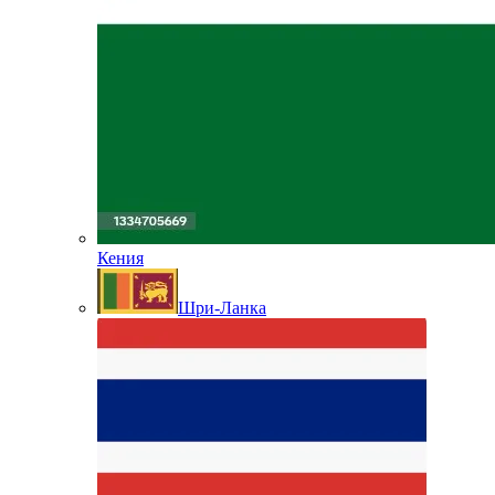
Кения
Шри-Ланка