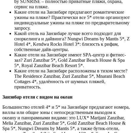
by SUNRISE – полностью приватные пляжи, охрана,
сервис на пляже.
Какие отели на Занзибаре предлагают романтические
ужины на пляже? Практически все 5* отели организуют
индивидуальные ужины на пляже по предварительному
запросу.
Какой отель на Занзибаре лучше всего подходит для
сноркелинга и дайвинга? Nungwi Dreams by Mantis 5*, Z
Hotel 4*, Kendwa Rocks Hotel 3*: близость к рифам,
собственные дайв-центры.
Какие отели на Занзибаре имеют SPA-центр и фитнес-
зал? Zuri Zanzibar 5*, Gold Zanzibar Beach House & Spa
5*, Royal Zanzibar Beach Resort 5*.
Какие отели на Занзибаре расположены в тихом месте?
The Residence Zanzibar, Zuri Zanzibar 5*, Mnarani Beach
Cottages 4*, удалённость от шумных пляжей,
приватность.
Занзибар отели с видом на океан
Большинство отелей 4* и 5* на Занзибаре предлагают номера,
виллы или общие зоны с непосредственным выходом к
океану и панорамными видами: это LUX* Marijani Zanzibar,
Melia Zanzibar, Zuri Zanzibar 5*, Gold Zanzibar Beach House &
Spa 5*, Nungwi Dreams by Mantis 5*, а также бутик-отели,