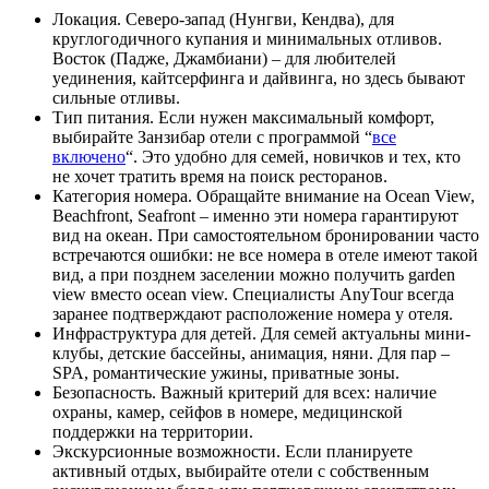
Локация. Северо-запад (Нунгви, Кендва), для
круглогодичного купания и минимальных отливов.
Восток (Падже, Джамбиани) – для любителей
уединения, кайтсерфинга и дайвинга, но здесь бывают
сильные отливы.
Тип питания. Если нужен максимальный комфорт,
выбирайте Занзибар отели с программой “
все
включено
“. Это удобно для семей, новичков и тех, кто
не хочет тратить время на поиск ресторанов.
Категория номера. Обращайте внимание на Ocean View,
Beachfront, Seafront – именно эти номера гарантируют
вид на океан. При самостоятельном бронировании часто
встречаются ошибки: не все номера в отеле имеют такой
вид, а при позднем заселении можно получить garden
view вместо ocean view. Специалисты AnyTour всегда
заранее подтверждают расположение номера у отеля.
Инфраструктура для детей. Для семей актуальны мини-
клубы, детские бассейны, анимация, няни. Для пар –
SPA, романтические ужины, приватные зоны.
Безопасность. Важный критерий для всех: наличие
охраны, камер, сейфов в номере, медицинской
поддержки на территории.
Экскурсионные возможности. Если планируете
активный отдых, выбирайте отели с собственным