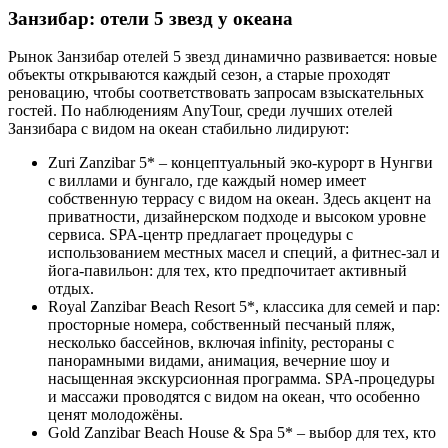
Занзибар: отели 5 звезд у океана
Рынок Занзибар отелей 5 звезд динамично развивается: новые
объекты открываются каждый сезон, а старые проходят
реновацию, чтобы соответствовать запросам взыскательных
гостей. По наблюдениям AnyTour, среди лучших отелей
Занзибара с видом на океан стабильно лидируют:
Zuri Zanzibar 5* – концептуальный эко-курорт в Нунгви
с виллами и бунгало, где каждый номер имеет
собственную террасу с видом на океан. Здесь акцент на
приватности, дизайнерском подходе и высоком уровне
сервиса. SPA-центр предлагает процедуры с
использованием местных масел и специй, а фитнес-зал и
йога-павильон: для тех, кто предпочитает активный
отдых.
Royal Zanzibar Beach Resort 5*, классика для семей и пар:
просторные номера, собственный песчаный пляж,
несколько бассейнов, включая infinity, рестораны с
панорамными видами, анимация, вечерние шоу и
насыщенная экскурсионная программа. SPA-процедуры
и массажи проводятся с видом на океан, что особенно
ценят молодожёны.
Gold Zanzibar Beach House & Spa 5* – выбор для тех, кто