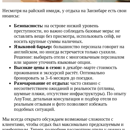
Несмотря на райский имидж, у отдыха на Занзибаре есть свои
нюансы:
Безопасность:
на острове низкий уровень
преступности, но важно соблюдать базовые меры: не
оставлять вещи без присмотра, использовать сейф, не
носить крупные суммы наличных.
Языковой барьер:
большинство персонала говорит на
английском, но иногда встречается только суахили.
Решение: выбирать отели с многоязычным персоналом
или заранее уточнять языковые опции.
Высокие цены в сезон:
в декабре–марте стоимость
проживания и экскурсий растёт. Оптимально
бронировать за 3–6 месяцев до поездки.
Разочарование от отдыха:
часто связано с
несоответствием ожиданий и реальности (отливы,
шумные пляжи, отсутствие инфраструктуры). По опыту
AnyTour, детальная консультация и подбор отеля по
реальным отзывам и фото позволяют избежать
подобных ситуаций.
Мы всегда открыто обсуждаем возможные сложности с
клиентами, чтобы отдых был максимально предсказуемым и
комфортным. Теперь подробнее рассмотрим отели у океана и