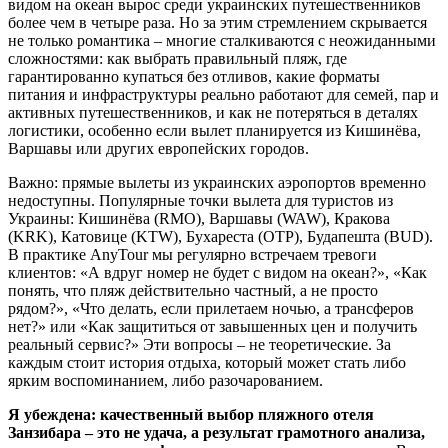
видом на океан вырос среди украинских путешественников
более чем в четыре раза. Но за этим стремлением скрывается
не только романтика – многие сталкиваются с неожиданными
сложностями: как выбрать правильный пляж, где
гарантированно купаться без отливов, какие форматы
питания и инфраструктуры реально работают для семей, пар и
активных путешественников, и как не потеряться в деталях
логистики, особенно если вылет планируется из Кишинёва,
Варшавы или других европейских городов.
Важно: прямые вылеты из украинских аэропортов временно
недоступны. Популярные точки вылета для туристов из
Украины: Кишинёва (RMO), Варшавы (WAW), Кракова
(KRK), Катовице (KTW), Бухареста (OTP), Будапешта (BUD).
В практике AnyTour мы регулярно встречаем тревоги
клиентов: «А вдруг номер не будет с видом на океан?», «Как
понять, что пляж действительно частный, а не просто
рядом?», «Что делать, если прилетаем ночью, а трансферов
нет?» или «Как защититься от завышенных цен и получить
реальный сервис?» Эти вопросы – не теоретические. За
каждым стоит история отдыха, который может стать либо
ярким воспоминанием, либо разочарованием.
Я убеждена: качественный выбор пляжного отеля
Занзибара – это не удача, а результат грамотного анализа,