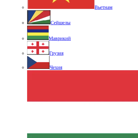
Вьетнам
Сейшелы
Маврикий
Грузия
Чехия