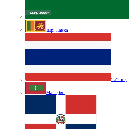
Шрі-Ланка
Таїланд
Мальдіви