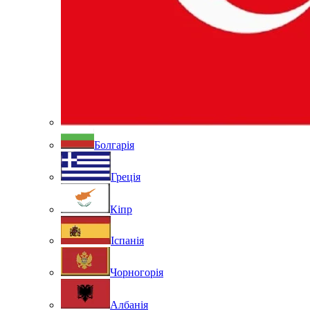
Болгарія
Греція
Кіпр
Іспанія
Чорногорія
Албанія