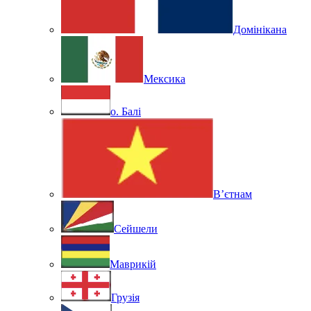
Домінікана
Мексика
о. Балі
В’єтнам
Сейшели
Маврикій
Грузія