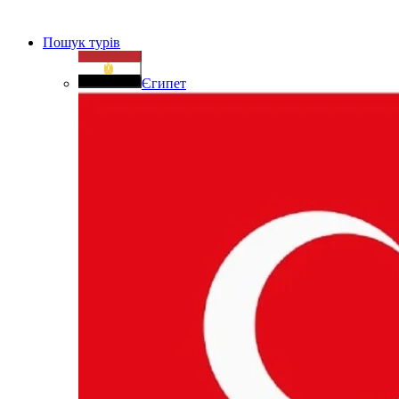
Пошук турів
Єгипет