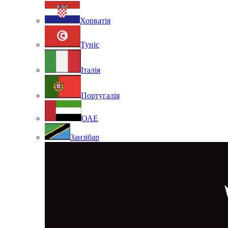
Хорватія
Туніс
Італія
Португалія
ОАЕ
Занзібар