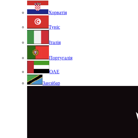
Хорватія
Туніс
Італія
Португалія
ОАЕ
Занзібар