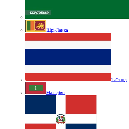
Шрі-Ланка
Таїланд
Мальдіви