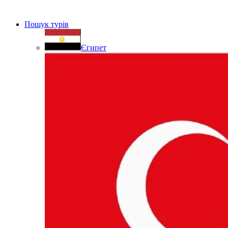
Пошук турів
Єгипет