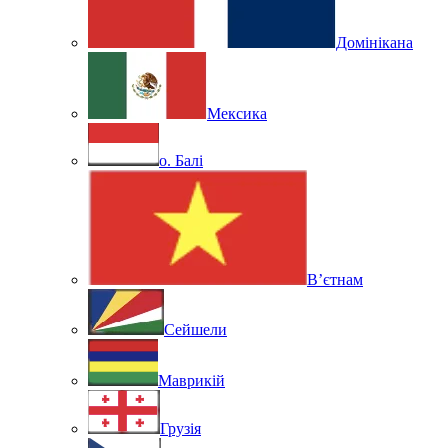
Домінікана
Мексика
о. Балі
В’єтнам
Сейшели
Маврикій
Грузія