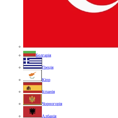
Болгарія
Греція
Кіпр
Іспанія
Чорногорія
Албанія