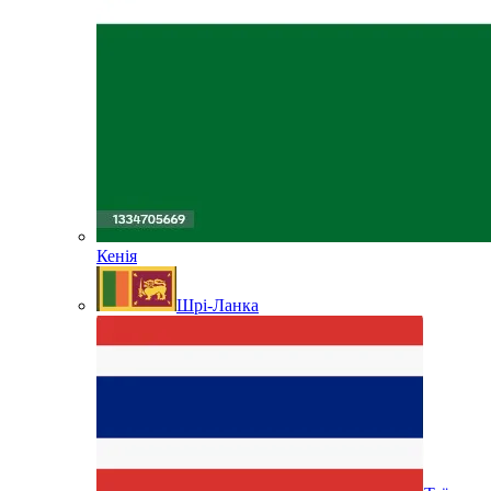
Кенія
Шрі-Ланка