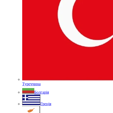
Туреччина
Болгарія
Греція