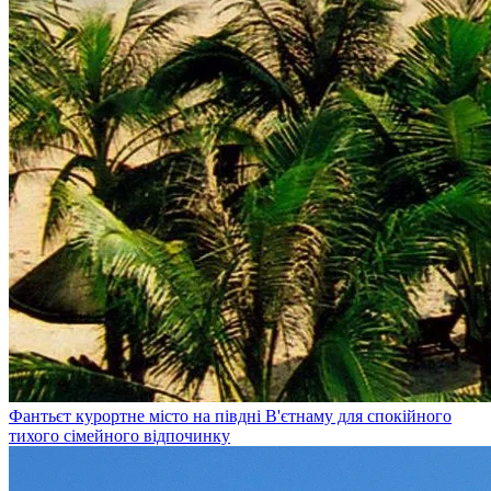
Фантьєт
курортне місто на півдні В'єтнаму для спокійного
тихого сімейного відпочинку