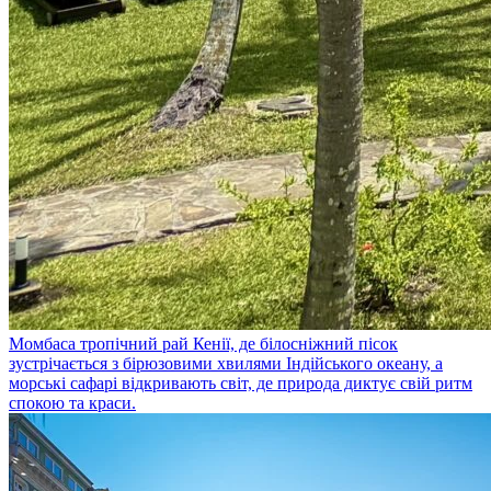
Момбаса
тропічний рай Кенії, де білосніжний пісок
зустрічається з бірюзовими хвилями Індійського океану, а
морські сафарі відкривають світ, де природа диктує свій ритм
спокою та краси.