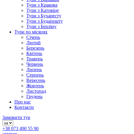
Тури з Кракова
Тури з Катовіце
Тури з Бухаресту
Тури з Будапешту
Тури з Берліну
Тури по місяцях
Січень
Лютий
Березень
Квітень
Травень
Червень
Липень
Серпень
Вересень
Жовтень
Листопад
Грудень
Про нас
Контакти
Замовити тур
+38 073 490 55 90
anytour