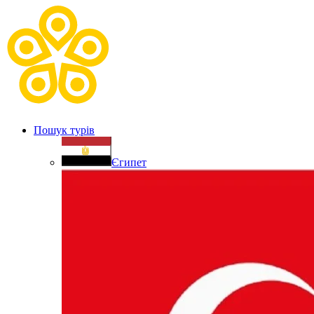
Пошук турів
Єгипет