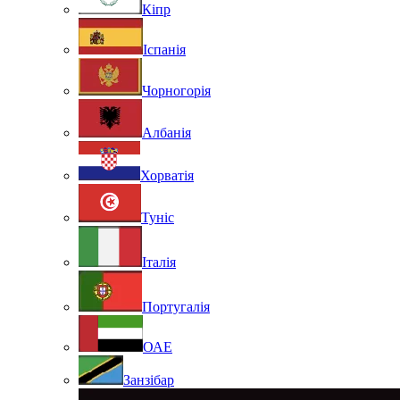
Кіпр
Іспанія
Чорногорія
Албанія
Хорватія
Туніс
Італія
Португалія
ОАЕ
Занзібар