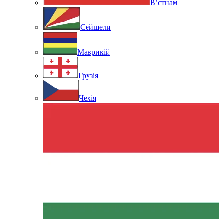
В’єтнам
Сейшели
Маврикій
Грузія
Чехія