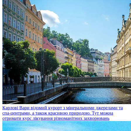
Карлові Вари
відомий курорт з мінеральними джерелами та
спа-центрами, а також красивою природою. Тут можна
отримати курс лікування різноманітних захворювань