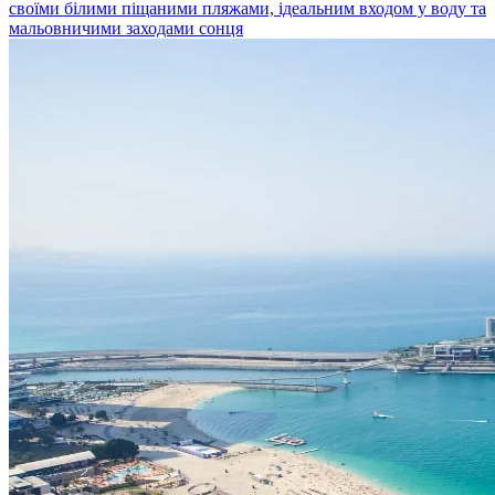
своїми білими піщаними пляжами, ідеальним входом у воду та
мальовничими заходами сонця