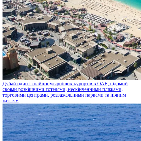
Дубай
один із найпопулярніших курортів в ОАЕ, відомий
своїми розкішними готелями, нескінченними пляжами,
торговими центрами, розважальними парками та нічним
життям