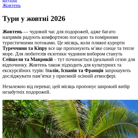
Жовтень
Тури у жовтні
2026
Жовтень
— чудовий час для подорожей, адже багато
напрямів радують комфортною погодою та помірними
туристичними потоками. Це місяць, коли пляжні курорти
Туреччини та Кіпру
все ще пропонують м’яке сонце та тепле
море. Для любителів екзотики чудовим вибором стануть
Сейшели та Маврикій
– тут починається ідеальний сезон для
відпочинку. Жовтень також підходить для культурних та
екскурсійних турів: І
талія, Іспанія та Франція
запрошують
досліджувати пам’ятки у приємній осінній атмосфері.
Незалежно від переваг, цей місяць пропонує широкий вибір
незабутніх подорожей.