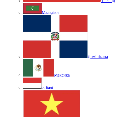
Таїланд
Мальдіви
Домінікана
Мексика
о. Балі