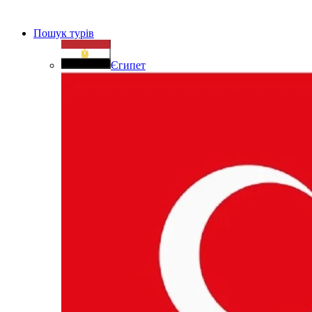
Пошук турів
Єгипет