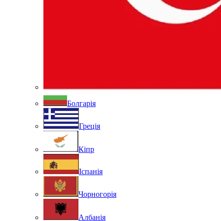
Болгарія
Греція
Кіпр
Іспанія
Чорногорія
Албанія