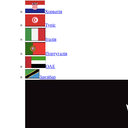
Хорватія
Туніс
Італія
Португалія
ОАЕ
Занзібар