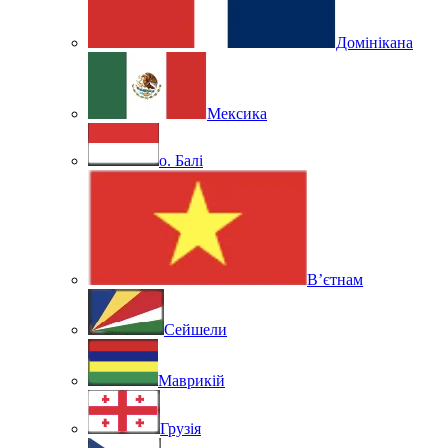
Домінікана
Мексика
о. Балі
В’єтнам
Сейшели
Маврикій
Грузія