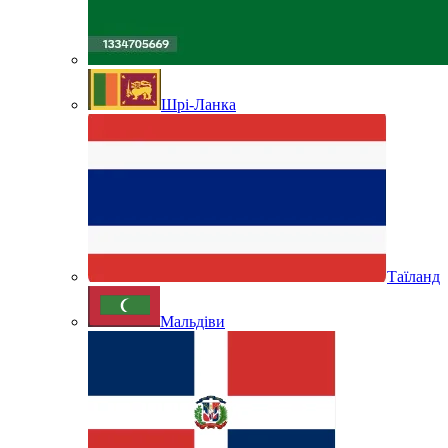
Шрі-Ланка
Таїланд
Мальдіви