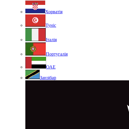
Хорватія
Туніс
Італія
Португалія
ОАЕ
Занзібар