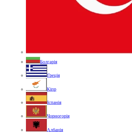
Болгарія
Греція
Кіпр
Іспанія
Чорногорія
Албанія