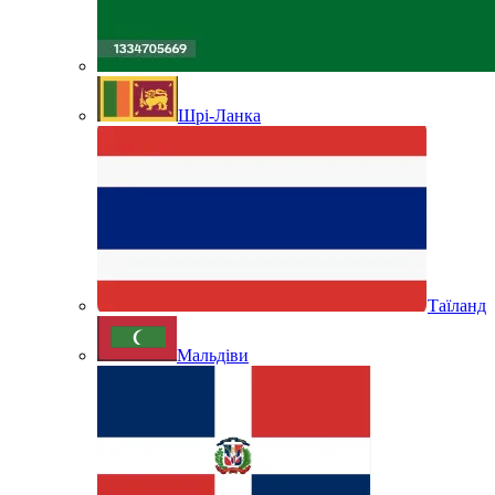
Шрі-Ланка
Таїланд
Мальдіви