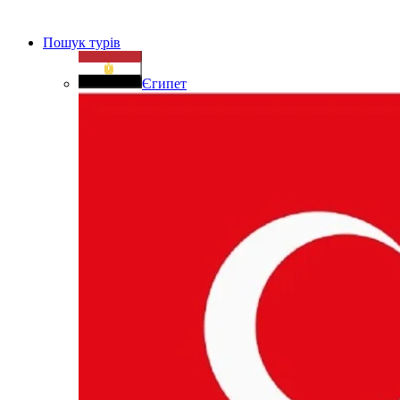
Пошук турів
Єгипет