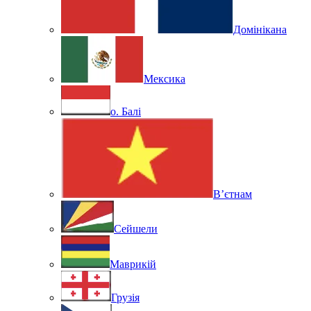
Домінікана
Мексика
о. Балі
В’єтнам
Сейшели
Маврикій
Грузія