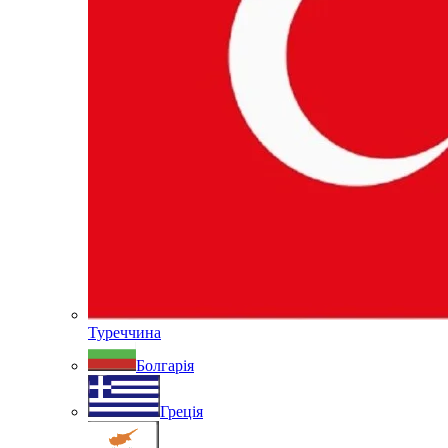
Туреччина
Болгарія
Греція