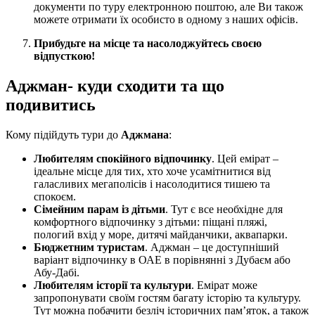
документи по туру електронною поштою, але Ви також
можете отримати їх особисто в одному з наших офісів.
Прибудьте на місце та насолоджуйтесь своєю
відпусткою!
Аджман- куди сходити та що
подивитись
Кому підійдуть тури до
Аджмана
:
Любителям спокійного відпочинку
. Цей емірат –
ідеальне місце для тих, хто хоче усамітнитися від
галасливих мегаполісів і насолодитися тишею та
спокоєм.
Сімейним парам із дітьми
. Тут є все необхідне для
комфортного відпочинку з дітьми: піщані пляжі,
пологий вхід у море, дитячі майданчики, аквапарки.
Бюджетним туристам
. Аджман – це доступніший
варіант відпочинку в ОАЕ в порівнянні з Дубаєм або
Абу-Дабі.
Любителям історії та культури
. Емірат може
запропонувати своїм гостям багату історію та культуру.
Тут можна побачити безліч історичних пам’яток, а також