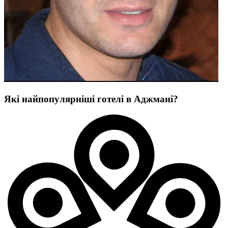
Які найпопулярніші готелі в Аджмані?