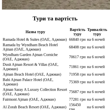
Тури та вартість
Вартість
Тривалість
Назва туру
туру
туру
Ramada Hotel & Suites (ОАЕ, Аджман)
66840 грн
на 6 ночей
Ramada by Wyndham Beach Hotel
68408 грн
на 6 ночей
Ajman (ОАЕ, Аджман)
Wyndham Garden Ajman Corniche
70617 грн
на 6 ночей
(ОАЕ, Аджман)
Dusit Ajman Resort & Villas (ОАЕ,
71861 грн
на 6 ночей
Аджман)
Ajman Beach Hotel (ОАЕ, Аджман)
71958 грн
на 6 ночей
Bahi Ajman Palace Hotel (ОАЕ,
75369 грн
на 6 ночей
Аджман)
Ajman Saray A Luxury Collection Resort
75687 грн
на 6 ночей
(ОАЕ, Аджман)
Fairmont Ajman (ОАЕ, Аджман)
77281 грн
на 6 ночей
156450
Al Zorah Beach Resort (ОАЕ, Аджман)
на 6 ночей
грн