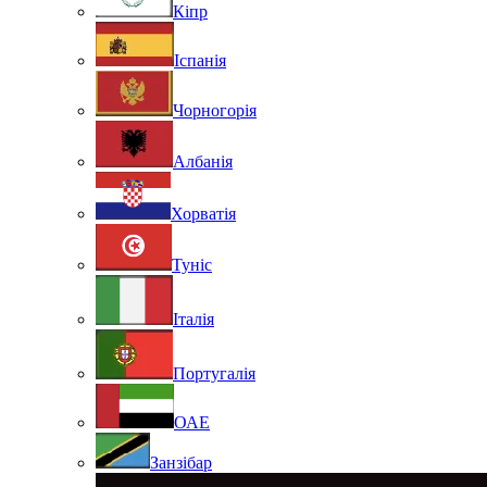
Кіпр
Іспанія
Чорногорія
Албанія
Хорватія
Туніс
Італія
Португалія
ОАЕ
Занзібар