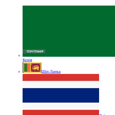
Кенія
Шрі-Ланка