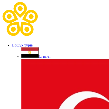
Пошук турів
Єгипет