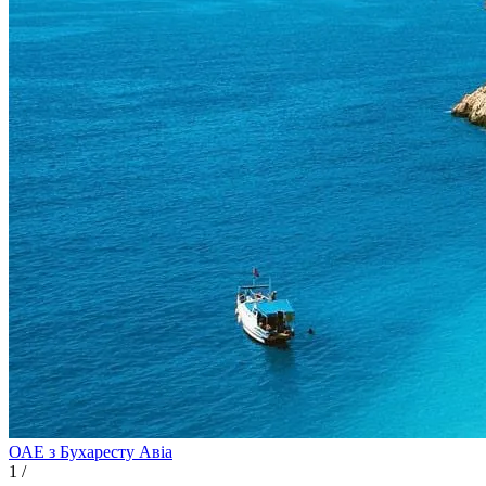
ОАЕ з Бухаресту
Авіа
1
/