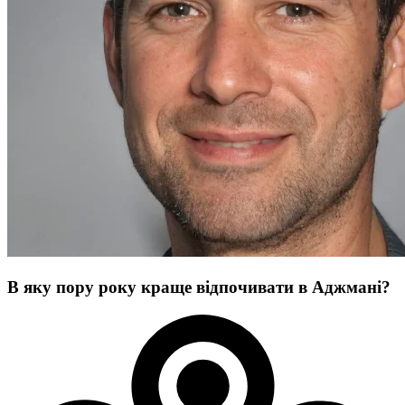
В яку пору року краще відпочивати в Аджмані?