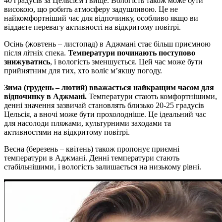
40 градусів за Цельсієм і вище. Вологість також може бути
високою, що робить атмосферу задушливою. Це не
найкомфортніший час для відпочинку, особливо якщо ви
віддаєте перевагу активності на відкритому повітрі.
Осінь (жовтень – листопад) в Аджмані стає більш приємною
після літніх спека.
Температури починають поступово
знижуватись
, і вологість зменшується. Цей час може бути
прийнятним для тих, хто воліє м’якшу погоду.
Зима (грудень – лютий) вважається найкращим часом для
відпочинку в Аджмані.
Температури стають комфортнішими,
денні значення зазвичай становлять близько 20-25 градусів
Цельсія, а вночі може бути прохолодніше. Це ідеальний час
для насолоди пляжами, культурними заходами та
активностями на відкритому повітрі.
Весна (березень – квітень) також пропонує приємні
температури в Аджмані. Денні температури стають
стабільнішими, і вологість залишається на низькому рівні.