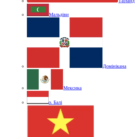
Таїланд
Мальдіви
Домінікана
Мексика
о. Балі