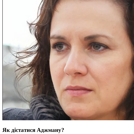
Як дістатися Аджману?