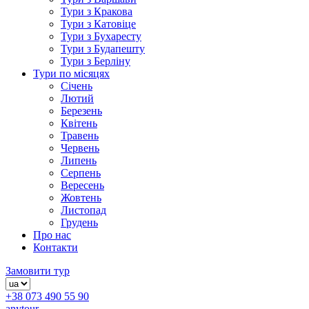
Тури з Кракова
Тури з Катовіце
Тури з Бухаресту
Тури з Будапешту
Тури з Берліну
Тури по місяцях
Січень
Лютий
Березень
Квітень
Травень
Червень
Липень
Серпень
Вересень
Жовтень
Листопад
Грудень
Про нас
Контакти
Замовити тур
+38 073 490 55 90
anytour