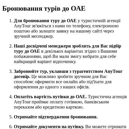
Бронювання турів до ОАЕ
Для бронювання туру до ОАЕ
у туристичній агенції
AnyTour зв'яжіться з нами по телефону, електронною
поштою або залиште заявку на нашому сайті через
зручний месенджер.
Наші досвідчені менеджери зроблять для Вас підбір
туру до ОАЕ
в декількох варіантах згідно з Вашими
побажаннями, щоб Ви мали змогу вибрати для себе
найкращий варіант відпочинку.
Забронюйте тур, уклавши з турагентством AnyTour
договір.
Це можливо зробити зручним для Вас
способом: оформити все онлайн або під'їхати для
оформлення до одного з наших офісів.
Оплатіть вартість путівки до ОАЕ.
Туристична агенція
AnyTour приймає оплату готівкою, банківським
переказом або кредитною карткою.
Отримайте підтвердження бронювання.
Отримайте документи на путівку.
Ви можете отримати