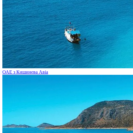
ОАЕ з Кишинева
Авіа