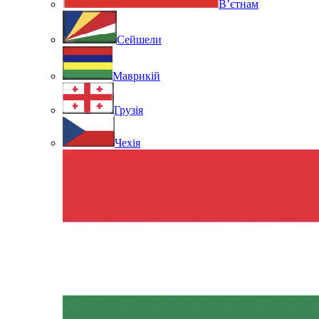
В’єтнам
Сейшели
Маврикій
Грузія
Чехія