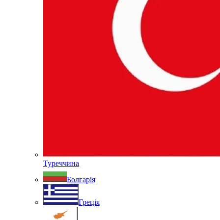
Туреччина
Болгарія
Греція