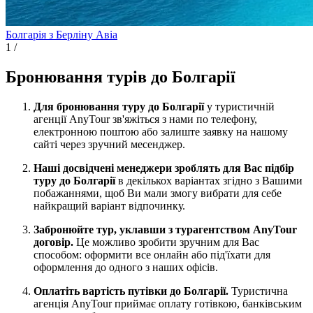
Болгарія з Берліну
Авіа
1
/
Бронювання турів до Болгарії
Для бронювання туру до Болгарії
у туристичній
агенції AnyTour зв'яжіться з нами по телефону,
електронною поштою або залиште заявку на нашому
сайті через зручний месенджер.
Наші досвідчені менеджери зроблять для Вас підбір
туру до Болгарії
в декількох варіантах згідно з Вашими
побажаннями, щоб Ви мали змогу вибрати для себе
найкращий варіант відпочинку.
Забронюйте тур, уклавши з турагентством AnyTour
договір.
Це можливо зробити зручним для Вас
способом: оформити все онлайн або під'їхати для
оформлення до одного з наших офісів.
Оплатіть вартість путівки до Болгарії.
Туристична
агенція AnyTour приймає оплату готівкою, банківським