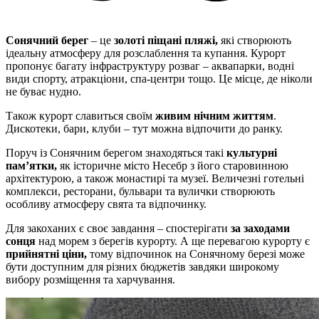
Сонячний берег
– це
золоті піщані пляжі,
які створюють
ідеальну атмосферу для розслаблення та купання. Курорт
пропонує багату інфраструктуру розваг – аквапарки, водні
види спорту, атракціони, спа-центри тощо. Це місце, де ніколи
не буває нудно.
Також курорт славиться своїм
живим нічним життям
.
Дискотеки, бари, клуби – тут можна відпочити до ранку.
Поруч із Сонячним берегом знаходяться такі
культурні
пам’ятки,
як історичне місто Несебр з його старовинною
архітектурою, а також монастирі та музеї. Величезні готельні
комплекси, ресторани, бульвари та вулички створюють
особливу атмосферу свята та відпочинку.
Для закоханих є своє завдання – спостерігати
за заходами
сонця
над морем з берегів курорту. А ще перевагою курорту є
прийнятні ціни,
тому відпочинок на Сонячному березі може
бути доступним для різних бюджетів завдяки широкому
вибору розміщення та харчування.