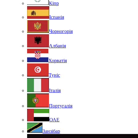
Кіпр
Іспанія
Чорногорія
Албанія
Хорватія
Туніс
Італія
Португалія
ОАЕ
Занзібар