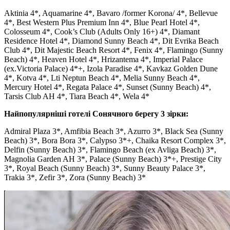
Aktinia 4*, Aquamarine 4*, Bavaro /former Korona/ 4*, Bellevue
4*, Best Western Plus Premium Inn 4*, Blue Pearl Hotel 4*,
Colosseum 4*, Cook’s Club (Adults Only 16+) 4*, Diamant
Residence Hotel 4*, Diamond Sunny Beach 4*, Dit Evrika Beach
Club 4*, Dit Majestic Beach Resort 4*, Fenix 4*, Flamingo (Sunny
Beach) 4*, Heaven Hotel 4*, Hrizantema 4*, Imperial Palace
(ex.Victoria Palace) 4*+, Izola Paradise 4*, Kavkaz Golden Dune
4*, Kotva 4*, Lti Neptun Beach 4*, Melia Sunny Beach 4*,
Mercury Hotel 4*, Regata Palace 4*, Sunset (Sunny Beach) 4*,
Tarsis Club AH 4*, Tiara Beach 4*, Wela 4*
Найпопулярніші готелі Сонячного берегу 3 зірки:
Admiral Plaza 3*, Amfibia Beach 3*, Azurro 3*, Black Sea (Sunny
Beach) 3*, Bora Bora 3*, Calypso 3*+, Chaika Resort Complex 3*,
Delfin (Sunny Beach) 3*, Flamingo Beach (ex Avliga Beach) 3*,
Magnolia Garden AH 3*, Palace (Sunny Beach) 3*+, Prestige City
3*, Royal Beach (Sunny Beach) 3*, Sunny Beauty Palace 3*,
Trakia 3*, Zefir 3*, Zora (Sunny Beach) 3*