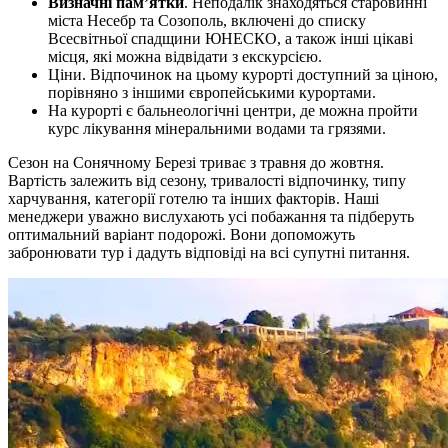
Визначні пам’ятки
. Неподалік знаходяться старовинні
міста Несебр та Созополь, включені до списку
Всесвітньої спадщини ЮНЕСКО, а також інші цікаві
місця, які можна відвідати з екскурсією.
Ціни. Відпочинок на цьому курорті доступний за ціною,
порівняно з іншими європейськими курортами.
На курорті є бальнеологічні центри, де можна пройти
курс лікування мінеральними водами та грязями.
Сезон на Сонячному Березі триває з травня до жовтня.
Вартість залежить від сезону, тривалості відпочинку, типу
харчування, категорії готелю та інших факторів. Наші
менеджери уважно вислухають усі побажання та підберуть
оптимальний варіант подорожі. Вони допоможуть
забронювати тур і дадуть відповіді на всі супутні питання.