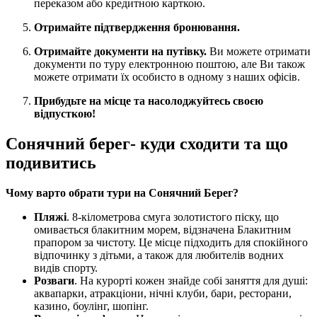
переказом або кредитною карткою.
Отримайте підтвердження бронювання.
Отримайте документи на путівку.
Ви можете отримати
документи по туру електронною поштою, але Ви також
можете отримати їх особисто в одному з наших офісів.
Прибудьте на місце та насолоджуйтесь своєю
відпусткою!
Сонячний берег- куди сходити та що
подивитись
Чому варто обрати тури на Сонячний Берег?
Пляжі
. 8-кілометрова смуга золотистого піску, що
омивається блакитним морем, відзначена Блакитним
прапором за чистоту. Це місце підходить для спокійного
відпочинку з дітьми, а також для любителів водних
видів спорту.
Розваги
. На курорті кожен знайде собі заняття для душі:
аквапарки, атракціони, нічні клуби, бари, ресторани,
казино, боулінг, шопінг.