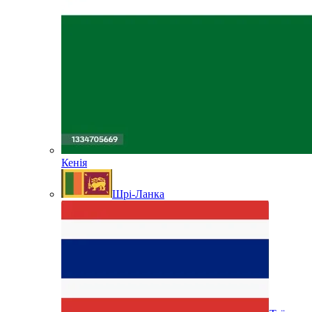
Кенія
Шрі-Ланка