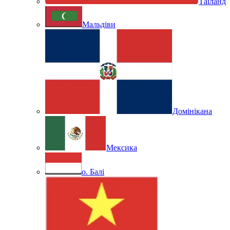
Таїланд
Мальдіви
Домінікана
Мексика
о. Балі