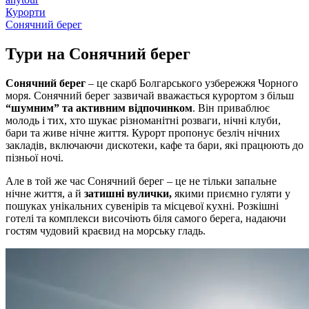
Курорти
Сонячний берег
Тури на
Сонячний берег
Сонячний берег
– це скарб Болгарського узбережжя Чорного
моря. Сонячний берег зазвичай вважається курортом з більш
“шумним” та активним відпочинком
. Він приваблює
молодь і тих, хто шукає різноманітні розваги, нічні клуби,
бари та живе нічне життя. Курорт пропонує безліч нічних
закладів, включаючи дискотеки, кафе та бари, які працюють до
пізньої ночі.
Але в той же час Сонячний берег – це не тільки запальне
нічне життя, а й
затишні вулички,
якими приємно гуляти у
пошуках унікальних сувенірів та місцевої кухні. Розкішні
готелі та комплекси височіють біля самого берега, надаючи
гостям чудовий краєвид на морську гладь.