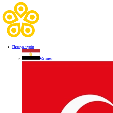
Пошук турів
Єгипет