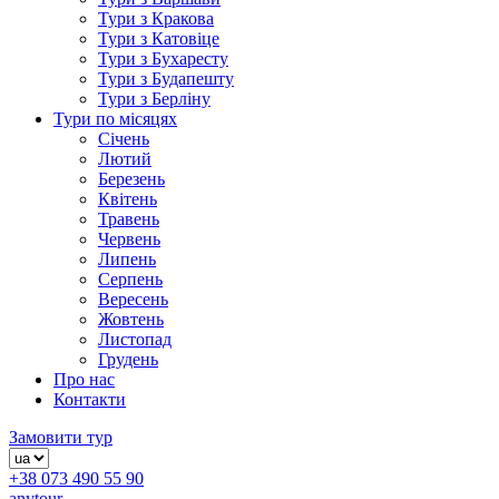
Тури з Кракова
Тури з Катовіце
Тури з Бухаресту
Тури з Будапешту
Тури з Берліну
Тури по місяцях
Січень
Лютий
Березень
Квітень
Травень
Червень
Липень
Серпень
Вересень
Жовтень
Листопад
Грудень
Про нас
Контакти
Замовити тур
+38 073 490 55 90
anytour