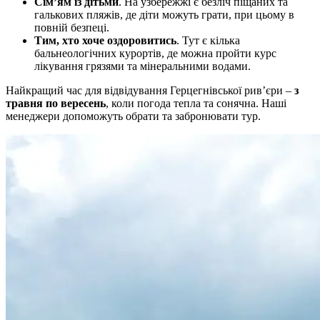
Сім’ям із дітьми
. На узбережжі є безліч піщаних та
галькових пляжів, де діти можуть грати, при цьому в
повній безпеці.
Тим, хто хоче оздоровитись
. Тут є кілька
бальнеологічних курортів, де можна пройти курс
лікування грязями та мінеральними водами.
Найкращий час для відвідування Герцегнівської рив’єри –
з
травня по вересень
, коли погода тепла та сонячна. Наші
менеджери допоможуть обрати та забронювати тур.