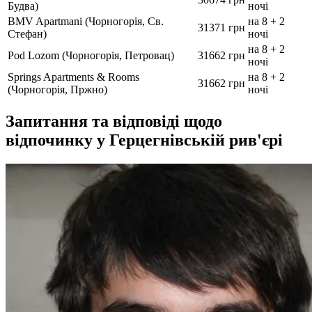
Будва)
ночі
BMV Apartmani (Чорногорія, Св.
на 8 + 2
31371 грн
Стефан)
ночі
на 8 + 2
Pod Lozom (Чорногорія, Петровац)
31662 грн
ночі
Springs Apartments & Rooms
на 8 + 2
31662 грн
(Чорногорія, Пржно)
ночі
Запитання та відповіді щодо
відпочинку у Герцегнівській рив'єрі