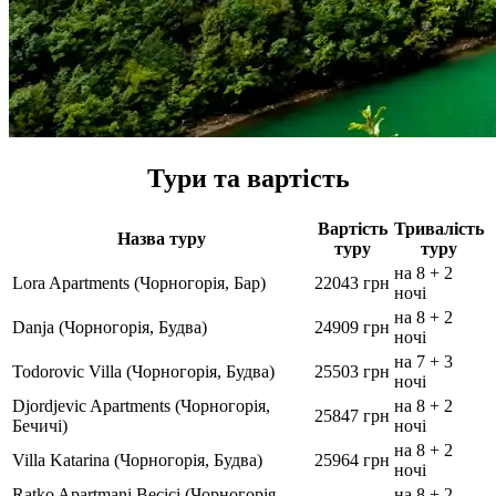
Тури та вартість
Вартість
Тривалість
Назва туру
туру
туру
на 8 + 2
Lora Apartments (Чорногорія, Бар)
22043 грн
ночі
на 8 + 2
Danja (Чорногорія, Будва)
24909 грн
ночі
на 7 + 3
Todorovic Villa (Чорногорія, Будва)
25503 грн
ночі
Djordjevic Apartments (Чорногорія,
на 8 + 2
25847 грн
Бечичі)
ночі
на 8 + 2
Villa Katarina (Чорногорія, Будва)
25964 грн
ночі
Ratko Apartmani Beсiсi (Чорногорія,
на 8 + 2