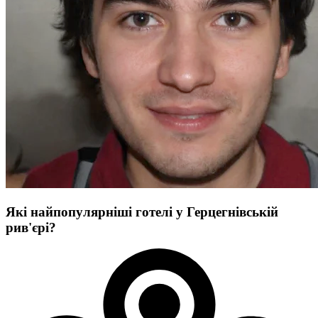
Які найпопулярніші готелі у Герцегнівській
рив'єрі?