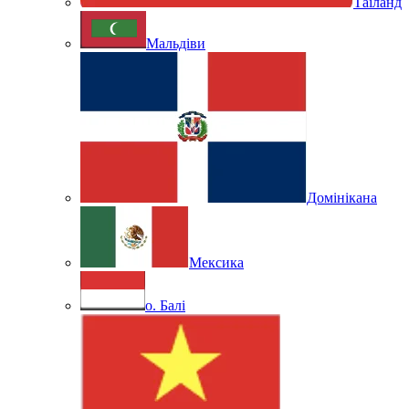
Таїланд
Мальдіви
Домінікана
Мексика
о. Балі