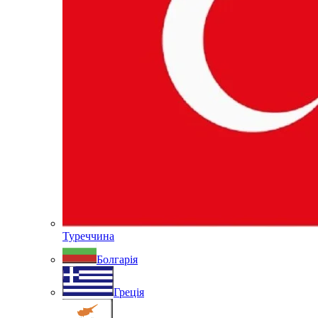
Туреччина
Болгарія
Греція