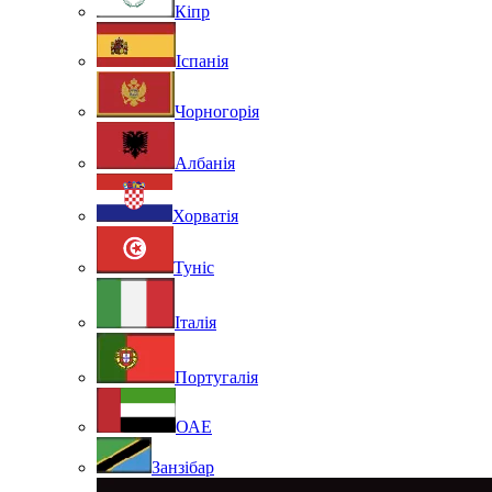
Кіпр
Іспанія
Чорногорія
Албанія
Хорватія
Туніс
Італія
Португалія
ОАЕ
Занзібар