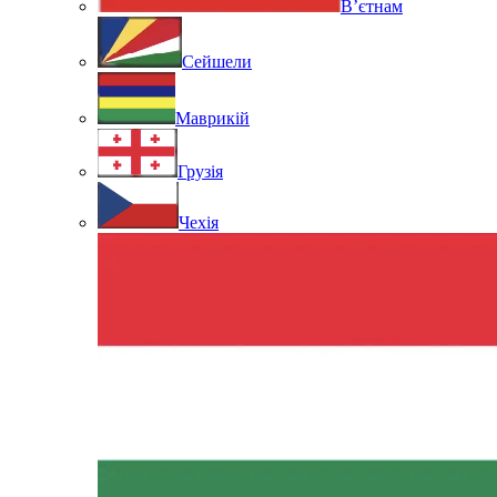
В’єтнам
Сейшели
Маврикій
Грузія
Чехія