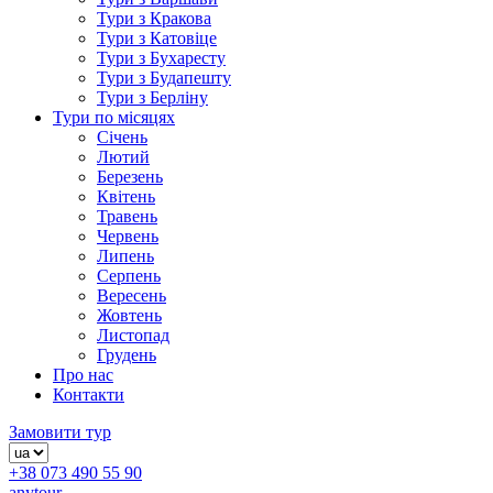
Тури з Кракова
Тури з Катовіце
Тури з Бухаресту
Тури з Будапешту
Тури з Берліну
Тури по місяцях
Січень
Лютий
Березень
Квітень
Травень
Червень
Липень
Серпень
Вересень
Жовтень
Листопад
Грудень
Про нас
Контакти
Замовити тур
+38 073 490 55 90
anytour