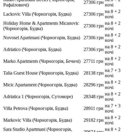
27306 грн
Рафаїловичі)
ночі
на 8 + 2
Lackovic Villa (Чорногорія, Будва)
27306 грн
ночі
Holiday Home & Apartments Micanovic
на 8 + 2
27306 грн
(Чорногорія, Будва)
ночі
на 8 + 2
Novosel Apartmani (Чорногорія, Будва)
27306 грн
ночі
на 8 + 2
Adriatico (Чорногорія, Будва)
27306 грн
ночі
на 8 + 2
Marko Apartments (Чорногорія, Бечичі)
27711 грн
ночі
на 7 + 3
Talia Guest House (Чорногорія, Будва)
28138 грн
ночі
на 8 + 2
Micic Apartament (Чорногорія, Будва)
28296 грн
ночі
на 8 + 2
Adriatica 1 (Чорногорія, Сутоморе)
28348 грн
ночі
на 7 + 3
Villa Petrova (Чорногорія, Будва)
28911 грн
ночі
на 8 + 2
Markovic Villa (Чорногорія, Будва)
29182 грн
ночі
Sara Studio Apartmani (Чорногорія,
на 8 + 2
30674 грн