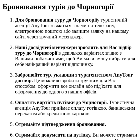
Бронювання турів до Чорногорії
Для бронювання туру до Чорногорії
у туристичній
агенції AnyTour зв'яжіться з нами по телефону,
електронною поштою або залиште заявку на нашому
сайті через зручний месенджер.
Наші досвідчені менеджери зроблять для Вас підбір
туру до Чорногорії
в декількох варіантах згідно з
Вашими побажаннями, щоб Ви мали змогу вибрати для
себе найкращий варіант відпочинку.
Забронюйте тур, уклавши з турагентством AnyTour
договір.
Це можливо зробити зручним для Вас
способом: оформити все онлайн або під'їхати для
оформлення до одного з наших офісів.
Оплатіть вартість путівки до Чорногорії.
Туристична
агенція AnyTour приймає оплату готівкою, банківським
переказом або кредитною карткою.
Отримайте підтвердження бронювання.
Отримайте документи на путівку.
Ви можете отримати