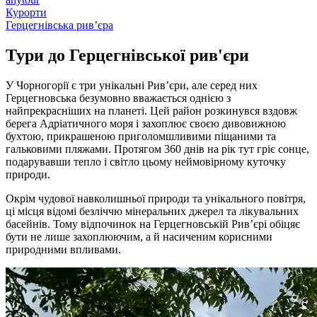
Курорти
Герцегнівська рив’єра
Тури до
Герцегнівської рив'єри
У Чорногорії є три унікальні Рив’єри, але серед них
Герцегновська безумовно вважається однією з
найпрекрасніших на планеті. Цей район розкинувся вздовж
берега Адріатичного моря і захоплює своєю дивовижною
бухтою, прикрашеною приголомшливими піщаними та
гальковими пляжами. Протягом 360 днів на рік тут гріє сонце,
подарувавши тепло і світло цьому неймовірному куточку
природи.
Окрім чудової навколишньої природи та унікального повітря,
ці місця відомі безліччю мінеральних джерел та лікувальних
басейнів. Тому відпочинок на Герцегновській Рив’єрі обіцяє
бути не лише захоплюючим, а й насиченим корисними
природними впливами.