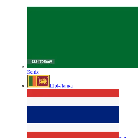
Кенія
Шрі-Ланка