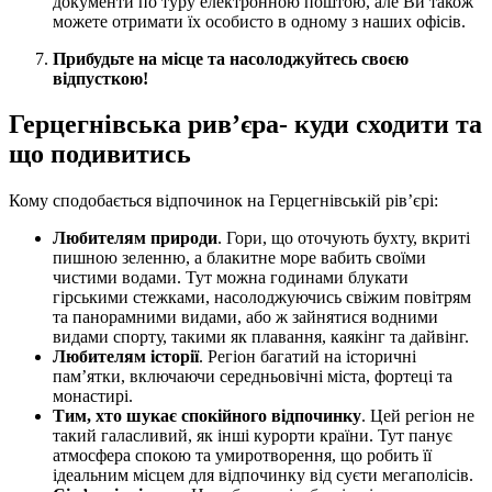
документи по туру електронною поштою, але Ви також
можете отримати їх особисто в одному з наших офісів.
Прибудьте на місце та насолоджуйтесь своєю
відпусткою!
Герцегнівська рив’єра- куди сходити та
що подивитись
Кому сподобається відпочинок на Герцегнівській рів’єрі:
Любителям природи
. Гори, що оточують бухту, вкриті
пишною зеленню, а блакитне море вабить своїми
чистими водами. Тут можна годинами блукати
гірськими стежками, насолоджуючись свіжим повітрям
та панорамними видами, або ж зайнятися водними
видами спорту, такими як плавання, каякінг та дайвінг.
Любителям історії
. Регіон багатий на історичні
пам’ятки, включаючи середньовічні міста, фортеці та
монастирі.
Тим, хто шукає спокійного відпочинку
. Цей регіон не
такий галасливий, як інші курорти країни. Тут панує
атмосфера спокою та умиротворення, що робить її
ідеальним місцем для відпочинку від суєти мегаполісів.