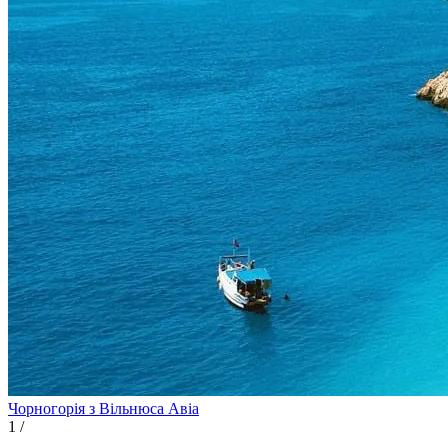
Чорногорія з Вільнюса
Авіа
1
/