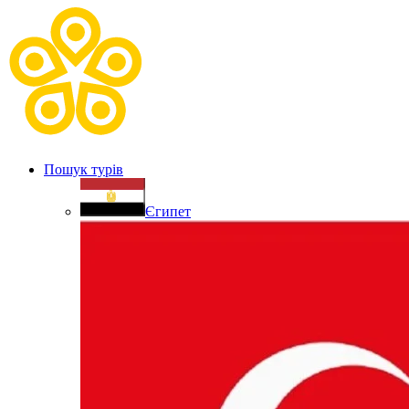
Пошук турів
Єгипет