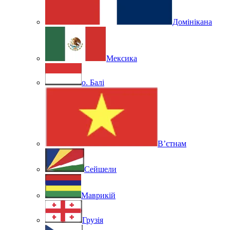
Домінікана
Мексика
о. Балі
В’єтнам
Сейшели
Маврикій
Грузія