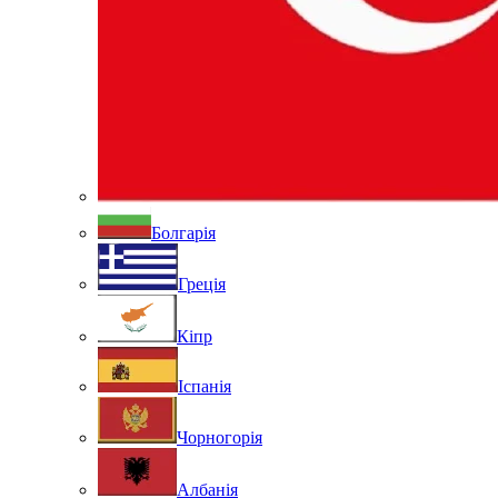
Болгарія
Греція
Кіпр
Іспанія
Чорногорія
Албанія