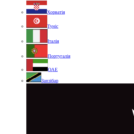
Хорватія
Туніс
Італія
Португалія
ОАЕ
Занзібар