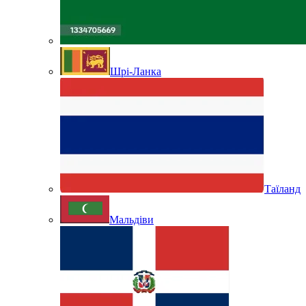
Шрі-Ланка
Таїланд
Мальдіви