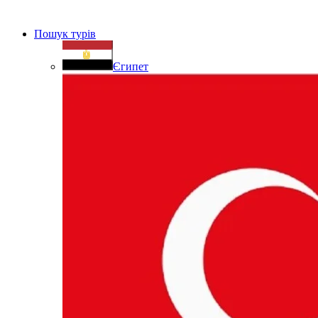
Пошук турів
Єгипет