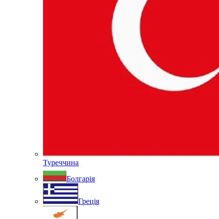
Туреччина
Болгарія
Греція