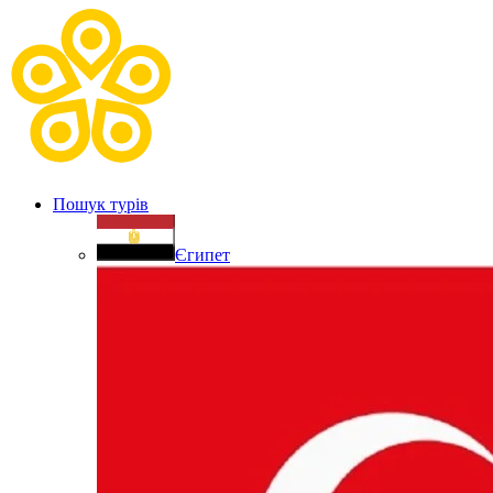
Пошук турів
Єгипет