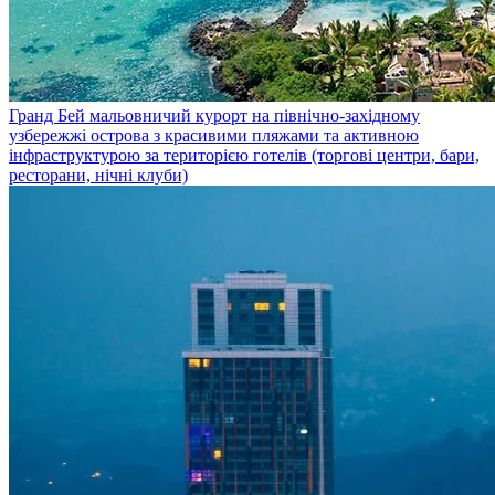
Гранд Бей
мальовничий курорт на північно-західному
узбережжі острова з красивими пляжами та активною
інфраструктурою за територією готелів (торгові центри, бари,
ресторани, нічні клуби)