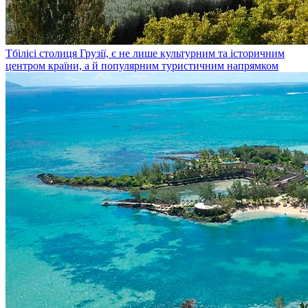
Тбілісі
столиця Грузії, є не лише культурним та історичним
центром країни, а й популярним туристичним напрямком