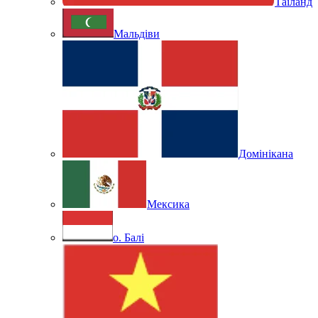
Таїланд
Мальдіви
Домінікана
Мексика
о. Балі