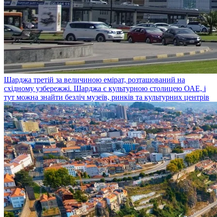
Шарджа
третій за величиною емірат, розташований на
східному узбережжі. Шарджа є культурною столицею ОАЕ, і
тут можна знайти безліч музеїв, ринків та культурних центрів