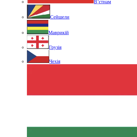
В’єтнам
Сейшели
Маврикій
Грузія
Чехія