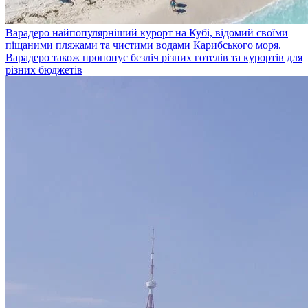
Варадеро
найпопулярніший курорт на Кубі, відомий своїми
піщаними пляжами та чистими водами Карибського моря.
Варадеро також пропонує безліч різних готелів та курортів для
різних бюджетів