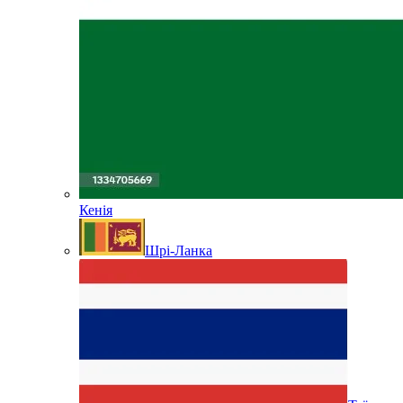
Кенія
Шрі-Ланка