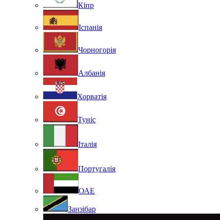
Кіпр
Іспанія
Чорногорія
Албанія
Хорватія
Туніс
Італія
Португалія
ОАЕ
Занзібар