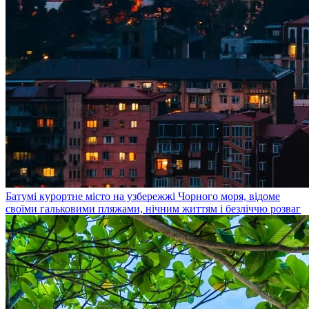
Батумі
курортне місто на узбережжі Чорного моря, відоме
своїми гальковими пляжами, нічним життям і безліччю розваг