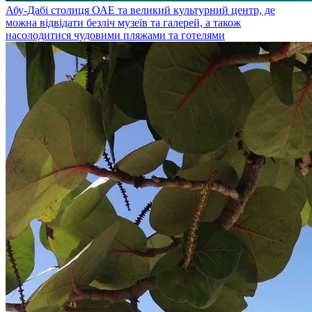
Абу-Дабі
столиця ОАЕ та великий культурний центр, де
можна відвідати безліч музеїв та галерей, а також
насолодитися чудовими пляжами та готелями