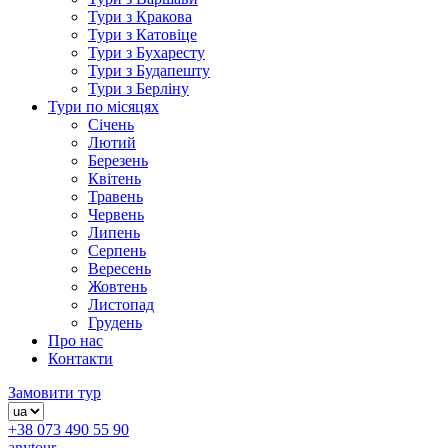
Тури з Кракова
Тури з Катовіце
Тури з Бухаресту
Тури з Будапешту
Тури з Берліну
Тури по місяцях
Січень
Лютий
Березень
Квітень
Травень
Червень
Липень
Серпень
Вересень
Жовтень
Листопад
Грудень
Про нас
Контакти
Замовити тур
+38 073 490 55 90
anytour