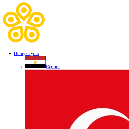
Пошук турів
Єгипет