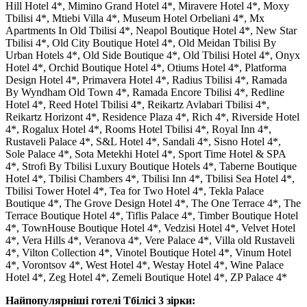
Hill Hotel 4*, Mimino Grand Hotel 4*, Miravere Hotel 4*, Moxy
Tbilisi 4*, Mtiebi Villa 4*, Museum Hotel Orbeliani 4*, Mx
Apartments In Old Tbilisi 4*, Neapol Boutique Hotel 4*, New Star
Tbilisi 4*, Old City Boutique Hotel 4*, Old Meidan Tbilisi By
Urban Hotels 4*, Old Side Boutique 4*, Old Tbilisi Hotel 4*, Onyx
Hotel 4*, Orchid Boutique Hotel 4*, Otiums Hotel 4*, Platforma
Design Hotel 4*, Primavera Hotel 4*, Radius Tbilisi 4*, Ramada
By Wyndham Old Town 4*, Ramada Encore Tbilisi 4*, Redline
Hotel 4*, Reed Hotel Tbilisi 4*, Reikartz Avlabari Tbilisi 4*,
Reikartz Horizont 4*, Residence Plaza 4*, Rich 4*, Riverside Hotel
4*, Rogalux Hotel 4*, Rooms Hotel Tbilisi 4*, Royal Inn 4*,
Rustaveli Palace 4*, S&L Hotel 4*, Sandali 4*, Sisno Hotel 4*,
Sole Palace 4*, Sota Metekhi Hotel 4*, Sport Time Hotel & SPA
4*, Strofi By Tbilisi Luxury Boutique Hotels 4*, Taberne Boutique
Hotel 4*, Tbilisi Chambers 4*, Tbilisi Inn 4*, Tbilisi Sea Hotel 4*,
Tbilisi Tower Hotel 4*, Tea for Two Hotel 4*, Tekla Palace
Boutique 4*, The Grove Design Hotel 4*, The One Terrace 4*, The
Terrace Boutique Hotel 4*, Tiflis Palace 4*, Timber Boutique Hotel
4*, TownHouse Boutique Hotel 4*, Vedzisi Hotel 4*, Velvet Hotel
4*, Vera Hills 4*, Veranova 4*, Vere Palace 4*, Villa old Rustaveli
4*, Vilton Collection 4*, Vinotel Boutique Hotel 4*, Vinum Hotel
4*, Vorontsov 4*, West Hotel 4*, Westay Hotel 4*, Wine Palace
Hotel 4*, Zeg Hotel 4*, Zemeli Boutique Hotel 4*, ZP Palace 4*
Найпопулярніші готелі Тбілісі 3 зірки: