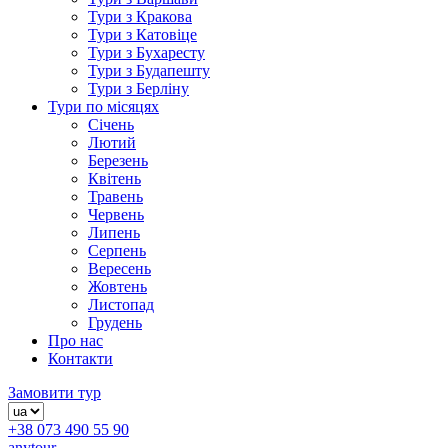
Тури з Кракова
Тури з Катовіце
Тури з Бухаресту
Тури з Будапешту
Тури з Берліну
Тури по місяцях
Січень
Лютий
Березень
Квітень
Травень
Червень
Липень
Серпень
Вересень
Жовтень
Листопад
Грудень
Про нас
Контакти
Замовити тур
+38 073 490 55 90
anytour