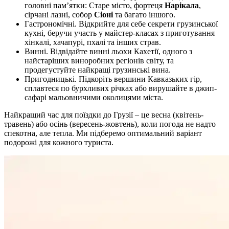
головні пам’ятки: Старе місто, фортеця
Нарікала
,
сірчані лазні, собор
Сіоні
та багато іншого.
Гастрономічні. Відкрийте для себе секрети грузинської
кухні, беручи участь у майстер-класах з приготування
хінкалі, хачапурі, пхалі та інших страв.
Винні. Відвідайте винні льохи Кахетії, одного з
найстаріших виноробних регіонів світу, та
продегустуйте найкращі грузинські вина.
Пригодницькі. Підкоріть вершини Кавказьких гір,
сплавтеся по бурхливих річках або вирушайте в джип-
сафарі мальовничими околицями міста.
Найкращий час для поїздки до Грузії – це весна (квітень-
травень) або осінь (вересень-жовтень), коли погода не надто
спекотна, але тепла. Ми підберемо оптимальний варіант
подорожі для кожного туриста.