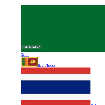
Кенія
Шрі-Ланка