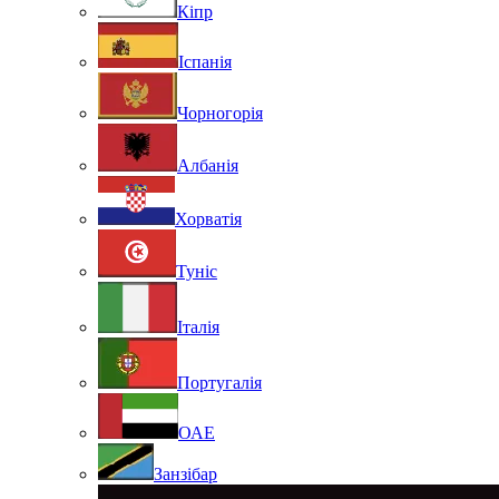
Кіпр
Іспанія
Чорногорія
Албанія
Хорватія
Туніс
Італія
Португалія
ОАЕ
Занзібар