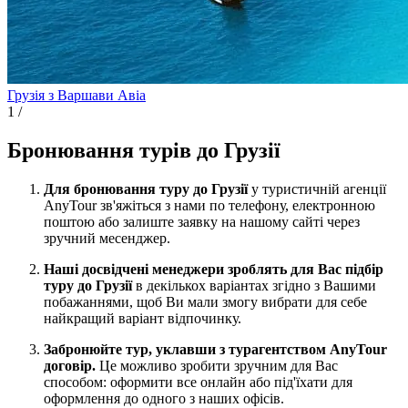
Грузія з Варшави
Авіа
1
/
Бронювання турів до Грузії
Для бронювання туру до Грузії
у туристичній агенції
AnyTour зв'яжіться з нами по телефону, електронною
поштою або залиште заявку на нашому сайті через
зручний месенджер.
Наші досвідчені менеджери зроблять для Вас підбір
туру до Грузії
в декількох варіантах згідно з Вашими
побажаннями, щоб Ви мали змогу вибрати для себе
найкращий варіант відпочинку.
Забронюйте тур, уклавши з турагентством AnyTour
договір.
Це можливо зробити зручним для Вас
способом: оформити все онлайн або під'їхати для
оформлення до одного з наших офісів.