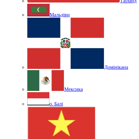
Таїланд
Мальдіви
Домінікана
Мексика
о. Балі