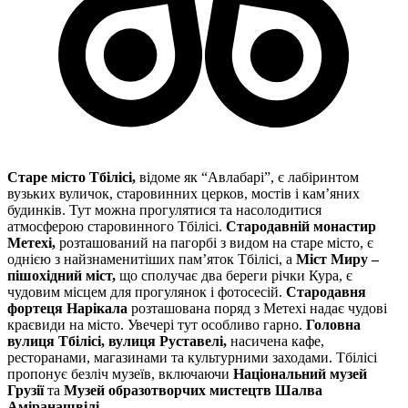
Старе місто Тбілісі,
відоме як “Авлабарі”, є лабіринтом
вузьких вуличок, старовинних церков, мостів і кам’яних
будинків. Тут можна прогулятися та насолодитися
атмосферою старовинного Тбілісі.
Стародавній монастир
Метехі,
розташований на пагорбі з видом на старе місто, є
однією з найзнаменитіших пам’яток Тбілісі, а
Міст Миру –
пішохідний міст,
що сполучає два береги річки Кура, є
чудовим місцем для прогулянок і фотосесій.
Стародавня
фортеця Нарікала
розташована поряд з Метехі надає чудові
краєвиди на місто. Увечері тут особливо гарно.
Головна
вулиця Тбілісі, вулиця Руставелі,
насичена кафе,
ресторанами, магазинами та культурними заходами. Тбілісі
пропонує безліч музеїв, включаючи
Національний музей
Грузії
та
Музей образотворчих мистецтв Шалва
Аміранашвілі.