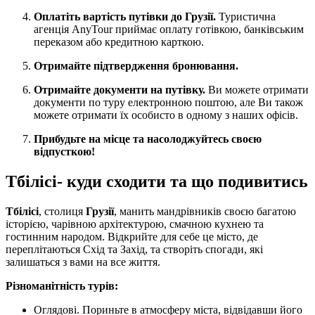
Оплатіть вартість путівки до Грузії.
Туристична
агенція AnyTour приймає оплату готівкою, банківським
переказом або кредитною карткою.
Отримайте підтвердження бронювання.
Отримайте документи на путівку.
Ви можете отримати
документи по туру електронною поштою, але Ви також
можете отримати їх особисто в одному з наших офісів.
Прибудьте на місце та насолоджуйтесь своєю
відпусткою!
Тбілісі- куди сходити та що подивитись
Тбілісі
, столиця
Грузії
, манить мандрівників своєю багатою
історією, чарівною архітектурою, смачною кухнею та
гостинним народом. Відкрийте для себе це місто, де
переплітаються Схід та Захід, та створіть спогади, які
залишаться з вами на все життя.
Різноманітність турів:
Оглядові. Пориньте в атмосферу міста, відвідавши його