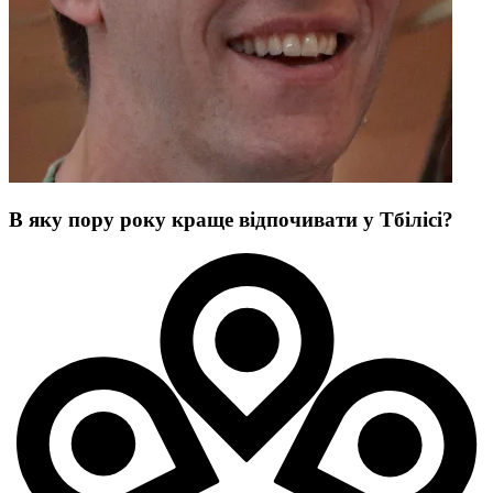
В яку пору року краще відпочивати у Тбілісі?