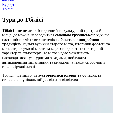
Курорти
Тбілісі
Тури до
Тбілісі
Тбілісі
– це не лише історичний та культурний центр, а й
місце, де можна насолодитися
смачною грузинською
кухнею,
гостинністю місцевих жителів та
багатою виноробною
традицією.
Вузькі вулички старого міста, історичні фортеці та
монастирі, сучасні мости та кафе створюють неповторний
характер та атмосферу. Це місто надає можливість
насолодитися культурними заходами, поблукати
антикварними магазинами та ринками, а також спробувати
гарячі сірчані лазні.
Тбілісі – це місто, де
зустрічається історія та сучасність
,
створюючи унікальний досвід для відвідувачів.