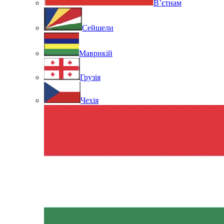
В’єтнам
Сейшели
Маврикій
Грузія
Чехія