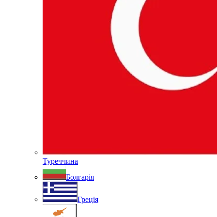
Туреччина
Болгарія
Греція