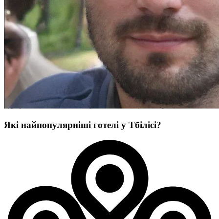
Які найпопулярніші готелі у Тбілісі?