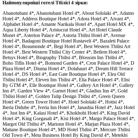
Найпопулярніші готелі Тбілісі 4 зірки:
Abanotubani 4*, Abanotubani Hotel 4*, About Sololaki 4*, Adamo
Hotel 4*, Address Boutique Hotel 4*, Adora Hotel 4*, Aivani 4*,
Alphabet Hotel 4*, Amante Narikala Hotel 4*, Apart Hotel MX 4*,
Aqua Liberty Hotel 4*, Aristocrat Hotel 4*, Art Hotel Claude
Monet 4*, Asterion Palace 4*, Astoria Tbilisi Hotel 4*, Avenue
Hotel 4*, Badagoni Boutique Hotel Rustaveli 4*, Bazaleti Palace
Hotel 4*, Beaumonde 4*, Begi Hotel 4*, Best Western Tbilisi Art
Hotel 4*, Best Western Tbilisi City Center 4*, Betlem Hotel 4*,
Betsys Hotel 4*, Biography Tbilisi 4*, Blossom Inn Tbilisi 4*,
Boho Tiflis Hotel 4*, Bomond Garden 4*, Cron Palace Hotel 4*, D
Plaza Hotel 4*, Diuma Hotel 4*, Dolabauri 4*, Dream Hill Terrace
Hotel 4*, DS Hotel 4*, East Gate Boutique Hotel 4*, Elea Old
Tbilisi Hotel 4*, Eleven Inn Tbilisi 4*, Elia Palace Hotel 4*, Elisi
By GTM 4*, Elle Boutique Hotel 4*, Gallery Art Hotel 4*, Gallery
Inn 4*, Garden View 4*, Garnet Hotel 4*, Gladius Inn 4*, Gold
Tbilisi Hotel 4*, Golden Tulip Design Tbilisi 4*, Green Queen
Hotel 4*, Green Tower Hotel 4*, Hotel Sololaki 4*, Hotisi 4*,
Iberia Didube 4*, Iveria Inn Hotel 4*, Janashia Hotel 4*, Jazz Hotel
4*, Just Inn 4*, Kalasi Hotel 4*, Khokhobi Hotel 4*, King David
Hotel 4*, King Gorgasali 4*, Kisi Hotel 4*, Margo Palace Hotel 4*,
Margot Old Tbilisi 4*, Marionn Hotel 4*, Marjan Plaza Hotel 4*,
Matiane Boutique Hotel 4*, MD Hotel Tbilisi 4*, Mercure Tbilisi
Old Town 4*, Meta Business Hotel By King David 4*, Metekhi