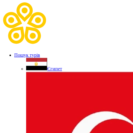
Пошук турів
Єгипет