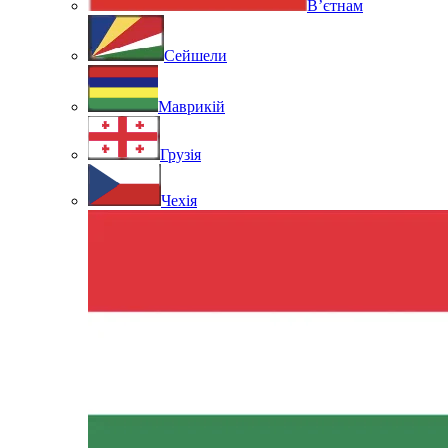
В’єтнам
Сейшели
Маврикій
Грузія
Чехія