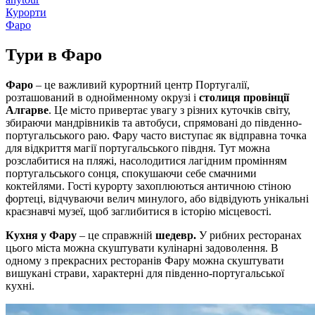
Курорти
Фаро
Тури в
Фаро
Фаро
– це важливий курортний центр Португалії,
розташований в однойменному окрузі і
столиця провінції
Алгарве
. Це місто привертає увагу з різних куточків світу,
збираючи мандрівників та автобуси, спрямовані до південно-
португальського раю. Фару часто виступає як відправна точка
для відкриття магії португальського півдня. Тут можна
розслабитися на пляжі, насолодитися лагідним промінням
португальського сонця, спокушаючи себе смачними
коктейлями. Гості курорту захоплюються античною стіною
фортеці, відчуваючи велич минулого, або відвідують унікальні
краєзнавчі музеї, щоб заглибитися в історію місцевості.
Кухня у Фару
– це справжній
шедевр.
У рибних ресторанах
цього міста можна скуштувати кулінарні задоволення. В
одному з прекрасних ресторанів Фару можна скуштувати
вишукані страви, характерні для південно-португальської
кухні.