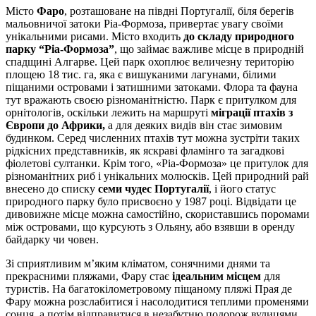
Місто
Фаро
, розташоване на півдні Португалії, біля берегів
мальовничої затоки Ріа-Формоза, привертає увагу своїми
унікальними рисами. Місто входить
до складу природного
парку “Ріа-Формоза”
, що займає важливе місце в природній
спадщині Алгарве. Цей парк охоплює величезну територію
площею 18 тис. га, яка є вишуканими лагунами, білими
піщаними островами і затишними затоками. Флора та фауна
тут вражають своєю різноманітністю. Парк є притулком для
орнітологів, оскільки лежить на маршруті
міграції птахів з
Європи до Африки,
а для деяких видів він стає зимовим
будинком. Серед численних птахів тут можна зустріти таких
рідкісних представників, як яскраві фламінго та загадкові
фіолетові султанки. Крім того, «Ріа-Формоза» це притулок для
різноманітних риб і унікальних молюсків. Цей природний рай
внесено до списку
семи чудес Португалії
, і його статус
природного парку було присвоєно у 1987 році. Відвідати це
дивовижне місце можна самостійно, скориставшись поромами
між островами, що курсують з Ольяну, або взявши в оренду
байдарку чи човен.
Зі сприятливим м’яким кліматом, сонячними днями та
прекрасними пляжами, Фару стає
ідеальним місцем
для
туристів. На багатокілометровому піщаному пляжі Прая де
Фару можна розслабитися і насолодитися теплими променями
сонця, а потім відправитися в незабутню подорож вулицями