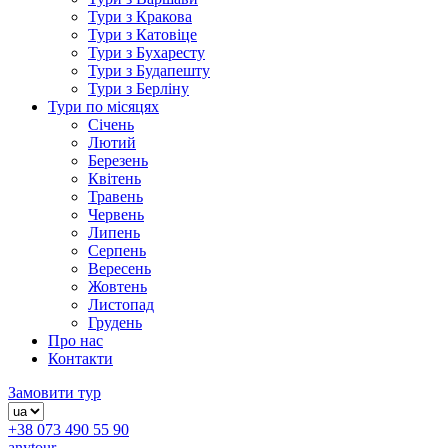
Тури з Кракова
Тури з Катовіце
Тури з Бухаресту
Тури з Будапешту
Тури з Берліну
Тури по місяцях
Січень
Лютий
Березень
Квітень
Травень
Червень
Липень
Серпень
Вересень
Жовтень
Листопад
Грудень
Про нас
Контакти
Замовити тур
+38 073 490 55 90
anytour