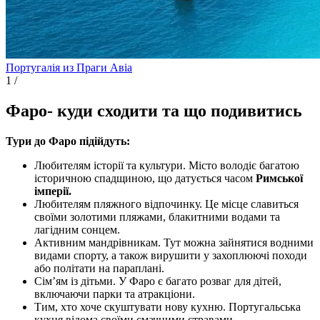
Португалія из Праги
Авіа
1
/
Фаро- куди сходити та що подивитись
Тури до Фаро підійдуть:
Любителям історії та культури. Місто володіє багатою
історичною спадщиною, що датується часом
Римської
імперії.
Любителям пляжного відпочинку. Це місце славиться
своїми золотими пляжами, блакитними водами та
лагідним сонцем.
Активним мандрівникам. Тут можна зайнятися водними
видами спорту, а також вирушити у захоплюючі походи
або політати на параплані.
Сім’ям із дітьми. У Фаро є багато розваг для дітей,
включаючи парки та атракціони.
Тим, хто хоче скуштувати нову кухню. Португальська
кухня відома своїми смачними стравами.