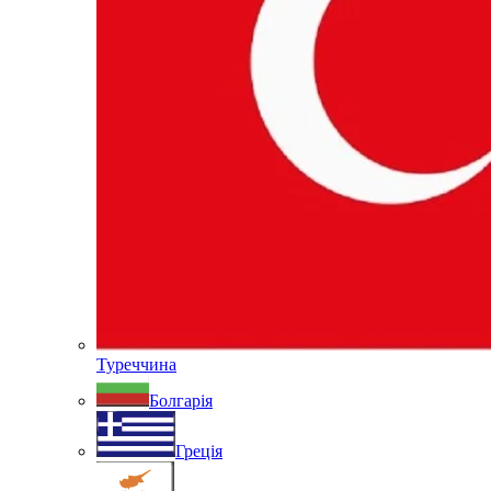
Туреччина
Болгарія
Греція