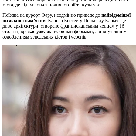
міста, де відчувається подих історії та культури.
Поїздка на курорт Фару, неодмінно приведе до
найвідомішої
визначної пам’ятки
: Капела Костей у Церкві ду Карму. Це
диво архітектури, створене францисканським ченцем у 16
столітті, вражає уяву як чудовими формами, а й внутрішнім
оздобленням з людських кісток і черепів.