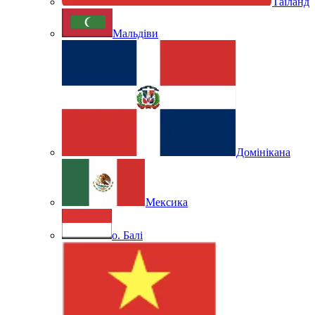
Таїланд
Мальдіви
Домінікана
Мексика
о. Балі