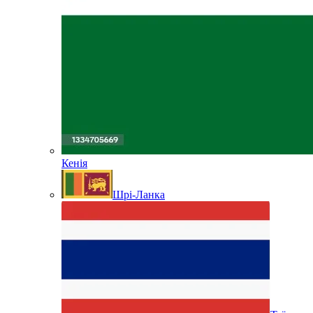
Кенія
Шрі-Ланка