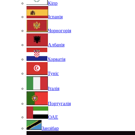
Кіпр
Іспанія
Чорногорія
Албанія
Хорватія
Туніс
Італія
Португалія
ОАЕ
Занзібар