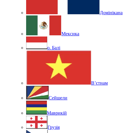
Домінікана
Мексика
о. Балі
В’єтнам
Сейшели
Маврикій
Грузія