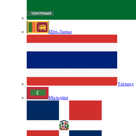
Шрі-Ланка
Таїланд
Мальдіви