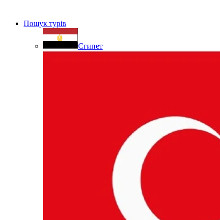
Пошук турів
Єгипет