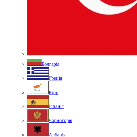
Болгарія
Греція
Кіпр
Іспанія
Чорногорія
Албанія