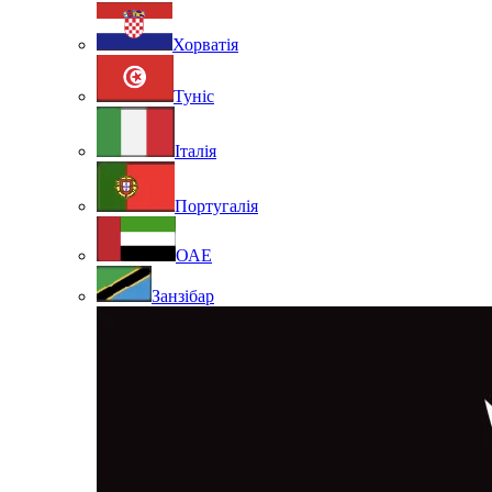
Хорватія
Туніс
Італія
Португалія
ОАЕ
Занзібар