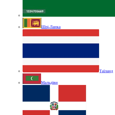
Шрі-Ланка
Таїланд
Мальдіви