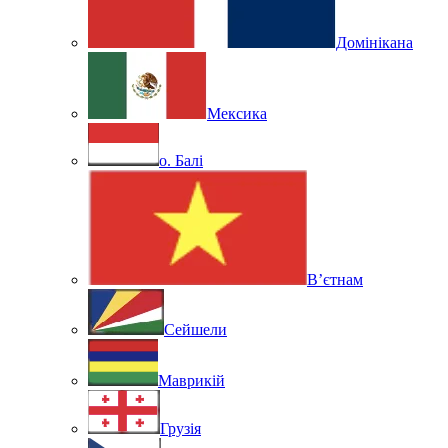
Домінікана
Мексика
о. Балі
В’єтнам
Сейшели
Маврикій
Грузія