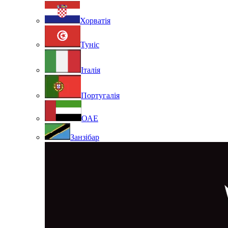
Хорватія
Туніс
Італія
Португалія
ОАЕ
Занзібар