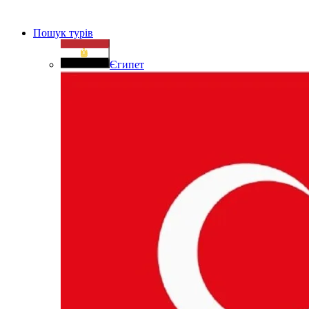
Пошук турів
Єгипет