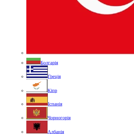
Болгарія
Греція
Кіпр
Іспанія
Чорногорія
Албанія