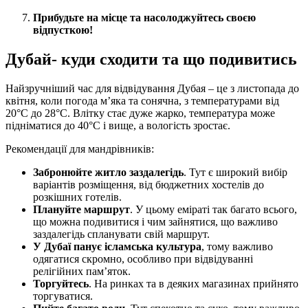
Прибудьте на місце та насолоджуйтесь своєю
відпусткою!
Дубай- куди сходити та що подивитись
Найзручніший час для відвідування Дубая – це з листопада до
квітня, коли погода м’яка та сонячна, з температурами від
20°C до 28°C. Влітку стає дуже жарко, температура може
підніматися до 40°C і вище, а вологість зростає.
Рекомендації для мандрівників:
Забронюйте житло заздалегідь
. Тут є широкий вибір
варіантів розміщення, від бюджетних хостелів до
розкішних готелів.
Плануйте маршрут
. У цьому еміраті так багато всього,
що можна подивитися і чим зайнятися, що важливо
заздалегідь спланувати свій маршрут.
У Дубаї панує ісламська культура
, тому важливо
одягатися скромно, особливо при відвідуванні
релігійних пам’яток.
Торгуйтесь
. На ринках та в деяких магазинах прийнято
торгуватися.