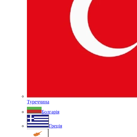
Туреччина
Болгарія
Греція