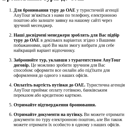
Для бронювання туру до ОАЕ
у туристичній агенції
AnyTour зв'яжіться з нами по телефону, електронною
поштою або залиште заявку на нашому сайті через
зручний месенджер.
Наші досвідчені менеджери зроблять для Вас підбір
туру до ОАЕ
в декількох варіантах згідно з Вашими
побажаннями, щоб Ви мали змогу вибрати для себе
найкращий варіант відпочинку.
Забронюйте тур, уклавши з турагентством AnyTour
договір.
Це можливо зробити зручним для Вас
способом: оформити все онлайн або під'їхати для
оформлення до одного з наших офісів.
Оплатіть вартість путівки до ОАЕ.
Туристична агенція
AnyTour приймає оплату готівкою, банківським
переказом або кредитною карткою.
Отримайте підтвердження бронювання.
Отримайте документи на путівку.
Ви можете отримати
документи по туру електронною поштою, але Ви також
можете отримати їх особисто в одному з наших офісів.