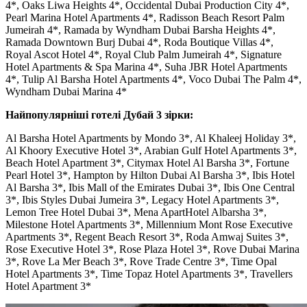
4*, Oaks Liwa Heights 4*, Occidental Dubai Production City 4*,
Pearl Marina Hotel Apartments 4*, Radisson Beach Resort Palm
Jumeirah 4*, Ramada by Wyndham Dubai Barsha Heights 4*,
Ramada Downtown Burj Dubai 4*, Roda Boutique Villas 4*,
Royal Ascot Hotel 4*, Royal Club Palm Jumeirah 4*, Signature
Hotel Apartments & Spa Marina 4*, Suha JBR Hotel Apartments
4*, Tulip Al Barsha Hotel Apartments 4*, Voco Dubai The Palm 4*,
Wyndham Dubai Marina 4*
Найпопулярніші готелі Дубай 3 зірки:
Al Barsha Hotel Apartments by Mondo 3*, Al Khaleej Holiday 3*,
Al Khoory Executive Hotel 3*, Arabian Gulf Hotel Apartments 3*,
Beach Hotel Apartment 3*, Citymax Hotel Al Barsha 3*, Fortune
Pearl Hotel 3*, Hampton by Hilton Dubai Al Barsha 3*, Ibis Hotel
Al Barsha 3*, Ibis Mall of the Emirates Dubai 3*, Ibis One Central
3*, Ibis Styles Dubai Jumeira 3*, Legacy Hotel Apartments 3*,
Lemon Tree Hotel Dubai 3*, Mena ApartHotel Albarsha 3*,
Milestone Hotel Apartments 3*, Millennium Mont Rose Executive
Apartments 3*, Regent Beach Resort 3*, Roda Amwaj Suites 3*,
Rose Executive Hotel 3*, Rose Plaza Hotel 3*, Rove Dubai Marina
3*, Rove La Mer Beach 3*, Rove Trade Centre 3*, Time Opal
Hotel Apartments 3*, Time Topaz Hotel Apartments 3*, Travellers
Hotel Apartment 3*