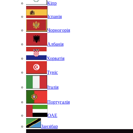
Кіпр
Іспанія
Чорногорія
Албанія
Хорватія
Туніс
Італія
Португалія
ОАЕ
Занзібар