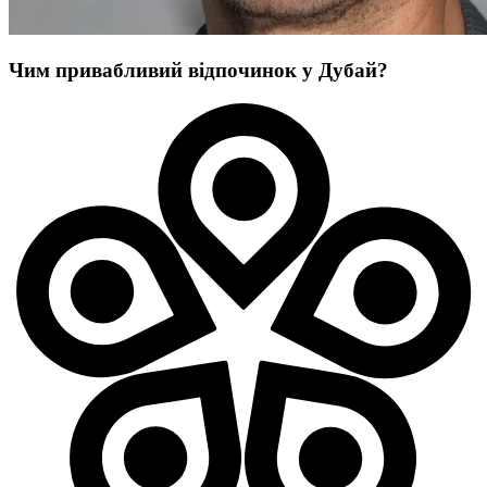
Чим привабливий відпочинок у Дубай?