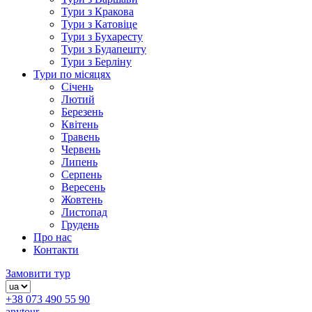
Тури з Кракова
Тури з Катовіце
Тури з Бухаресту
Тури з Будапешту
Тури з Берліну
Тури по місяцях
Січень
Лютий
Березень
Квітень
Травень
Червень
Липень
Серпень
Вересень
Жовтень
Листопад
Грудень
Про нас
Контакти
Замовити тур
+38 073 490 55 90
anytour