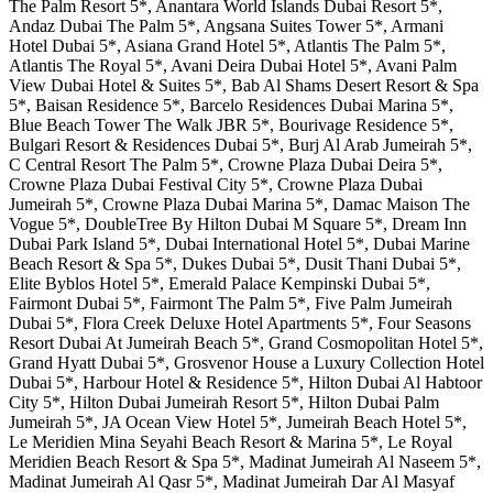
The Palm Resort 5*, Anantara World Islands Dubai Resort 5*,
Andaz Dubai The Palm 5*, Angsana Suites Tower 5*, Armani
Hotel Dubai 5*, Asiana Grand Hotel 5*, Atlantis The Palm 5*,
Atlantis The Royal 5*, Avani Deira Dubai Hotel 5*, Avani Palm
View Dubai Hotel & Suites 5*, Bab Al Shams Desert Resort & Spa
5*, Baisan Residence 5*, Barcelo Residences Dubai Marina 5*,
Blue Beach Tower The Walk JBR 5*, Bourivage Residence 5*,
Bulgari Resort & Residences Dubai 5*, Burj Al Arab Jumeirah 5*,
C Central Resort The Palm 5*, Crowne Plaza Dubai Deira 5*,
Crowne Plaza Dubai Festival City 5*, Crowne Plaza Dubai
Jumeirah 5*, Crowne Plaza Dubai Marina 5*, Damac Maison The
Vogue 5*, DoubleTree By Hilton Dubai M Square 5*, Dream Inn
Dubai Park Island 5*, Dubai International Hotel 5*, Dubai Marine
Beach Resort & Spa 5*, Dukes Dubai 5*, Dusit Thani Dubai 5*,
Elite Byblos Hotel 5*, Emerald Palace Kempinski Dubai 5*,
Fairmont Dubai 5*, Fairmont The Palm 5*, Five Palm Jumeirah
Dubai 5*, Flora Creek Deluxe Hotel Apartments 5*, Four Seasons
Resort Dubai At Jumeirah Beach 5*, Grand Cosmopolitan Hotel 5*,
Grand Hyatt Dubai 5*, Grosvenor House a Luxury Collection Hotel
Dubai 5*, Harbour Hotel & Residence 5*, Hilton Dubai Al Habtoor
City 5*, Hilton Dubai Jumeirah Resort 5*, Hilton Dubai Palm
Jumeirah 5*, JA Ocean View Hotel 5*, Jumeirah Beach Hotel 5*,
Le Meridien Mina Seyahi Beach Resort & Marina 5*, Le Royal
Meridien Beach Resort & Spa 5*, Madinat Jumeirah Al Naseem 5*,
Madinat Jumeirah Al Qasr 5*, Madinat Jumeirah Dar Al Masyaf