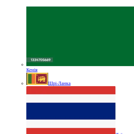
Кенія
Шрі-Ланка