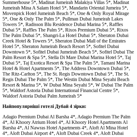
Summerhouse 5*, Madinat Jumeirah Malakiya Villas 5*, Madinat
Jumeirah Mina A Salam Hotel 5*, Mandarin Oriental Jumeira 5*,
Movenpick Hotel Jumeirah Beach 5*, One & Only Royal Mirage
5*, One & Only The Palm 5*, Pullman Dubai Jumeirah Lakes
Towers 5*, Radisson Blu Residence Dubai Marina 5*, Raffles
Dubai 5*, Raffles The Palm 5*, Rixos Premium Dubai 5*, Rixos
The Palm Dubai 5*, Shangri-La Hotel Dubai 5*, Sheraton Dubai
Creek Hotel & Towers 5*, Sheraton Dubai Mall of the Emirates
Hotel 5*, Sheraton Jumeirah Beach Resort 5*, Sofitel Dubai
Downtown 5*, Sofitel Dubai Jumeirah Beach 5*, Sofitel Dubai The
Palm Resort & Spa 5*, Stella Di Mare Dubai Marina Hotel 5*, Taj
Dubai 5*, Taj Exotica Resort & Spa The Palm 5*, Tamani Marina
Hotel & Hotel Apartments 5*, The Address Downtown Dubai 5*,
The Ritz-Carlton 5*, The St. Regis Downtown Dubai 5*, The St.
Regis Dubai The Palm 5*, The Westin Dubai Mina Seyahi Beach
Resort & Marina 5*, W Dubai Mina Seyahi 5*, W Dubai The Palm
5*, Waldorf Astoria Dubai International Financial Centre 5*,
Waldorf Astoria Dubai Palm Jumeirah 5*
Найпопулярніші готелі Дубай 4 зірки:
Adagio Premium Dubai Al Barsha 4*, Adagio Premium The Palm
4*, Al Khoory Atrium Hotel 4*, Al Khoory Hotel Apartments Al
Barsha 4*, Al Nawras Hotel Apartments 4*, Aloft Al Mina Hotel
4*, Aloft Dubai Airport 4*, Aloft Dubai Creek 4*, Aloft Dubai