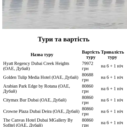
Тури та вартість
Вартість
Тривалість
Назва туру
туру
туру
Hyatt Regency Dubai Creek Heights
79972
на 6 + 1 ніч
(ОАЕ, Дубай)
грн
80688
Golden Tulip Media Hotel (ОАЕ, Дубай)
на 6 + 1 ніч
грн
Arabian Park Edge by Rotana (ОАЕ,
80860
на 6 + 1 ніч
Дубай)
грн
80860
Citymax Bur Dubai (ОАЕ, Дубай)
на 6 + 1 ніч
грн
80860
Crowne Plaza Dubai Deira (ОАЕ, Дубай)
на 6 + 1 ніч
грн
The Canvas Hotel Dubai MGallery By
80860
на 6 + 1 ніч
Sofitel (ОАЕ, Дубай)
грн