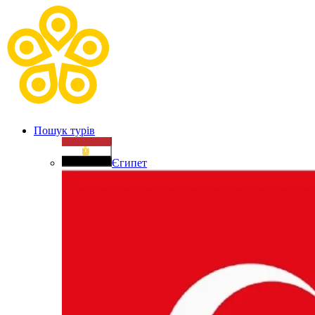
Пошук турів
Єгипет