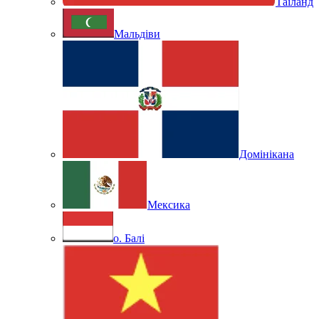
Таїланд
Мальдіви
Домінікана
Мексика
о. Балі