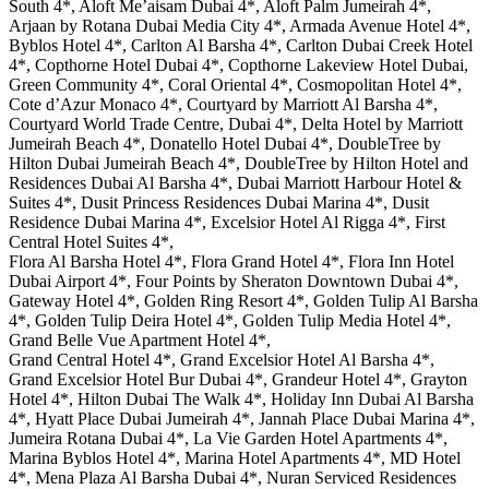
South 4*, Aloft Me’aisam Dubai 4*, Aloft Palm Jumeirah 4*,
Arjaan by Rotana Dubai Media City 4*, Armada Avenue Hotel 4*,
Byblos Hotel 4*, Carlton Al Barsha 4*, Carlton Dubai Creek Hotel
4*, Copthorne Hotel Dubai 4*, Copthorne Lakeview Hotel Dubai,
Green Community 4*, Coral Oriental 4*, Cosmopolitan Hotel 4*,
Cote d’Azur Monaco 4*, Courtyard by Marriott Al Barsha 4*,
Courtyard World Trade Centre, Dubai 4*, Delta Hotel by Marriott
Jumeirah Beach 4*, Donatello Hotel Dubai 4*, DoubleTree by
Hilton Dubai Jumeirah Beach 4*, DoubleTree by Hilton Hotel and
Residences Dubai Al Barsha 4*, Dubai Marriott Harbour Hotel &
Suites 4*, Dusit Princess Residences Dubai Marina 4*, Dusit
Residence Dubai Marina 4*, Excelsior Hotel Al Rigga 4*, First
Central Hotel Suites 4*,
Flora Al Barsha Hotel 4*, Flora Grand Hotel 4*, Flora Inn Hotel
Dubai Airport 4*, Four Points by Sheraton Downtown Dubai 4*,
Gateway Hotel 4*, Golden Ring Resort 4*, Golden Tulip Al Barsha
4*, Golden Tulip Deira Hotel 4*, Golden Tulip Media Hotel 4*,
Grand Belle Vue Apartment Hotel 4*,
Grand Central Hotel 4*, Grand Excelsior Hotel Al Barsha 4*,
Grand Excelsior Hotel Bur Dubai 4*, Grandeur Hotel 4*, Grayton
Hotel 4*, Hilton Dubai The Walk 4*, Holiday Inn Dubai Al Barsha
4*, Hyatt Place Dubai Jumeirah 4*, Jannah Place Dubai Marina 4*,
Jumeira Rotana Dubai 4*, La Vie Garden Hotel Apartments 4*,
Marina Byblos Hotel 4*, Marina Hotel Apartments 4*, MD Hotel
4*, Mena Plaza Al Barsha Dubai 4*, Nuran Serviced Residences