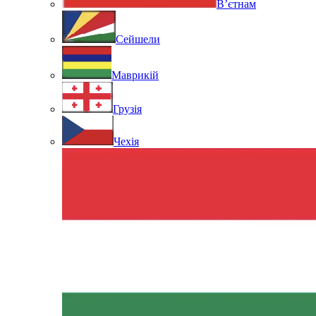
В’єтнам
Сейшели
Маврикій
Грузія
Чехія