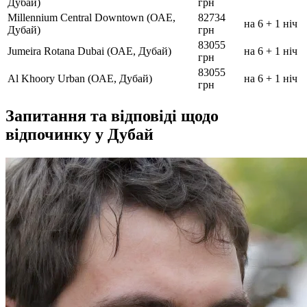
Дубай)
грн
Millennium Central Downtown (ОАЕ,
82734
на 6 + 1 ніч
Дубай)
грн
83055
Jumeira Rotana Dubai (ОАЕ, Дубай)
на 6 + 1 ніч
грн
83055
Al Khoory Urban (ОАЕ, Дубай)
на 6 + 1 ніч
грн
Запитання та відповіді щодо
відпочинку у Дубай