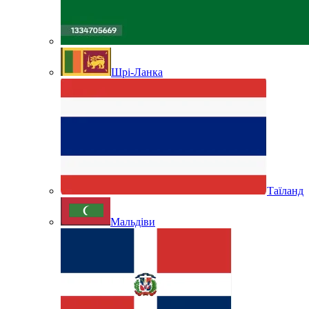
Шрі-Ланка
Таїланд
Мальдіви