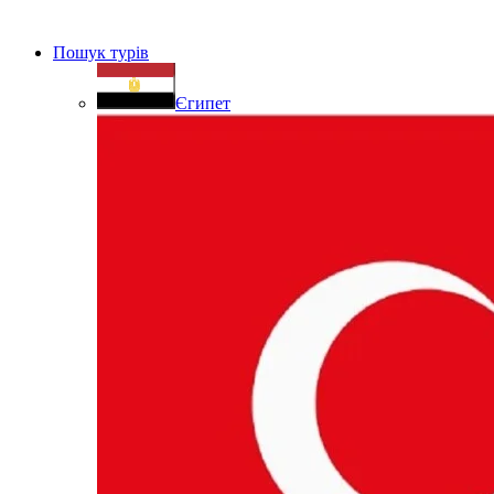
Пошук турів
Єгипет