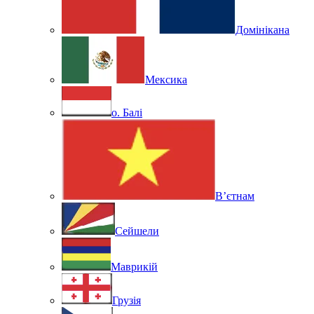
Домінікана
Мексика
о. Балі
В’єтнам
Сейшели
Маврикій
Грузія