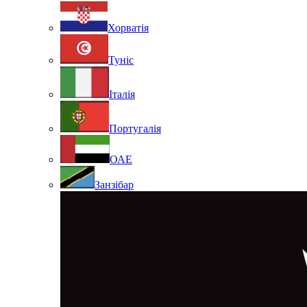
Хорватія
Туніс
Італія
Португалія
ОАЕ
Занзібар