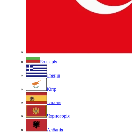
Болгарія
Греція
Кіпр
Іспанія
Чорногорія
Албанія