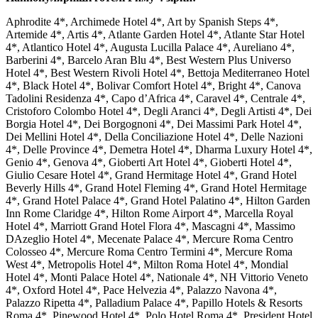
Aphrodite 4*, Archimede Hotel 4*, Art by Spanish Steps 4*,
Artemide 4*, Artis 4*, Atlante Garden Hotel 4*, Atlante Star Hotel
4*, Atlantico Hotel 4*, Augusta Lucilla Palace 4*, Aureliano 4*,
Barberini 4*, Barcelo Aran Blu 4*, Best Western Plus Universo
Hotel 4*, Best Western Rivoli Hotel 4*, Bettoja Mediterraneo Hotel
4*, Black Hotel 4*, Bolivar Comfort Hotel 4*, Bright 4*, Canova
Tadolini Residenza 4*, Capo d’Africa 4*, Caravel 4*, Centrale 4*,
Cristoforo Colombo Hotel 4*, Degli Aranci 4*, Degli Artisti 4*, Dei
Borgia Hotel 4*, Dei Borgognoni 4*, Dei Massimi Park Hotel 4*,
Dei Mellini Hotel 4*, Della Conciliazione Hotel 4*, Delle Nazioni
4*, Delle Province 4*, Demetra Hotel 4*, Dharma Luxury Hotel 4*,
Genio 4*, Genova 4*, Gioberti Art Hotel 4*, Gioberti Hotel 4*,
Giulio Cesare Hotel 4*, Grand Hermitage Hotel 4*, Grand Hotel
Beverly Hills 4*, Grand Hotel Fleming 4*, Grand Hotel Hermitage
4*, Grand Hotel Palace 4*, Grand Hotel Palatino 4*, Hilton Garden
Inn Rome Claridge 4*, Hilton Rome Airport 4*, Marcella Royal
Hotel 4*, Marriott Grand Hotel Flora 4*, Mascagni 4*, Massimo
DAzeglio Hotel 4*, Mecenate Palace 4*, Mercure Roma Centro
Colosseo 4*, Mercure Roma Centro Termini 4*, Mercure Roma
West 4*, Metropolis Hotel 4*, Milton Roma Hotel 4*, Mondial
Hotel 4*, Monti Palace Hotel 4*, Nationale 4*, NH Vittorio Veneto
4*, Oxford Hotel 4*, Pace Helvezia 4*, Palazzo Navona 4*,
Palazzo Ripetta 4*, Palladium Palace 4*, Papillo Hotels & Resorts
Roma 4*, Pinewood Hotel 4*, Polo Hotel Roma 4*, President Hotel