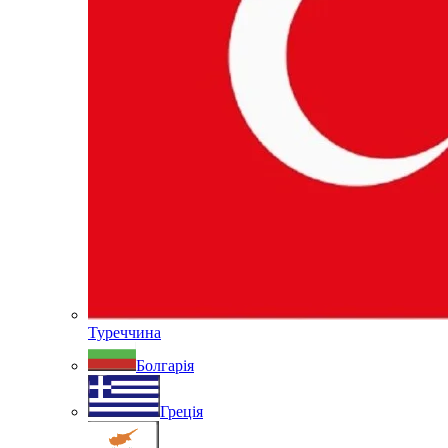
Туреччина
Болгарія
Греція