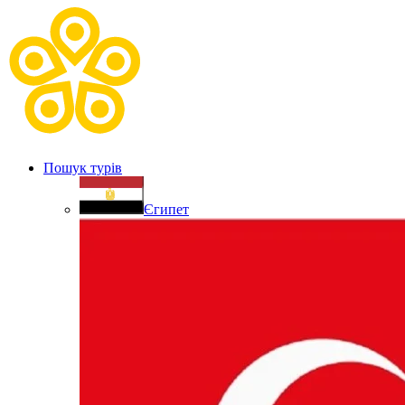
Пошук турів
Єгипет