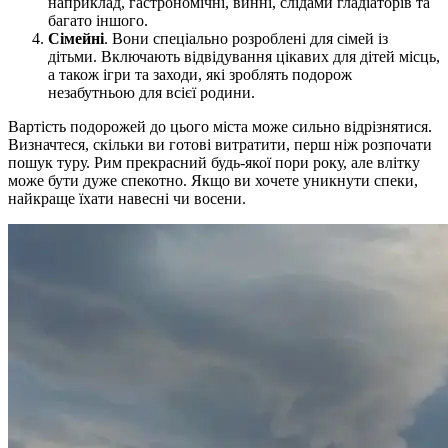
наприклад, гастрономічні, винні, слідами гладіаторів та
багато іншого.
Сімейні
. Вони спеціально розроблені для сімей із
дітьми. Включають відвідування цікавих для дітей місць,
а також ігри та заходи, які зроблять подорож
незабутньою для всієї родини.
Вартість подорожей до цього міста може сильно відрізнятися.
Визначтеся, скільки ви готові витратити, перш ніж розпочати
пошук туру. Рим прекрасний будь-якої пори року, але влітку
може бути дуже спекотно. Якщо ви хочете уникнути спеки,
найкраще їхати навесні чи восени.