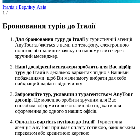
Італія з Берліну
Авіа
1
/
Бронювання турів до Італії
Для бронювання туру до Італії
у туристичній агенції
AnyTour зв'яжіться з нами по телефону, електронною
поштою або залиште заявку на нашому сайті через
зручний месенджер.
Наші досвідчені менеджери зроблять для Вас підбір
туру до Італії
в декількох варіантах згідно з Вашими
побажаннями, щоб Ви мали змогу вибрати для себе
найкращий варіант відпочинку.
Забронюйте тур, уклавши з турагентством AnyTour
договір.
Це можливо зробити зручним для Вас
способом: оформити все онлайн або під'їхати для
оформлення до одного з наших офісів.
Оплатіть вартість путівки до Італії.
Туристична
агенція AnyTour приймає оплату готівкою, банківським
переказом або кредитною карткою.