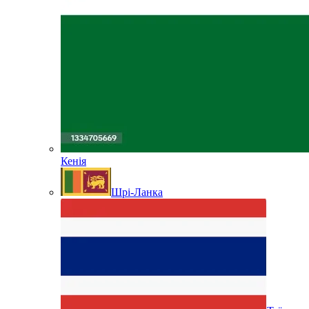
Кенія
Шрі-Ланка