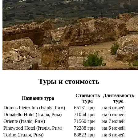
Туры и стоимость
Стоимость
Длительность
Название тура
тура
тура
Domus Pietro Inn (Італія, Рим)
65131 грн
на 6 ночей
Donatello Hotel (Італія, Рим)
71054 грн
на 6 ночей
Oriente (Італія, Рим)
71560 грн
на 7 ночей
Pinewood Hotel (Італія, Рим)
72288 грн
на 6 ночей
Torino (Італія, Рим)
88823 грн
на 6 ночей