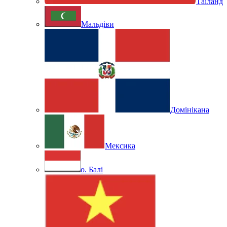
Таїланд
Мальдіви
Домінікана
Мексика
о. Балі