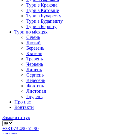
Тури з Кракова
Тури з Катовіце
Тури з Бухаресту
Тури з Будапешту
Тури з Берліну
Тури по місяцях
Січень
Лютий
Березень
Квітень
Травень
Червень
Липень
Серпень
Вересень
Жовтень
Листопад
Грудень
Про нас
Контакти
Замовити тур
+38 073 490 55 90
anytour