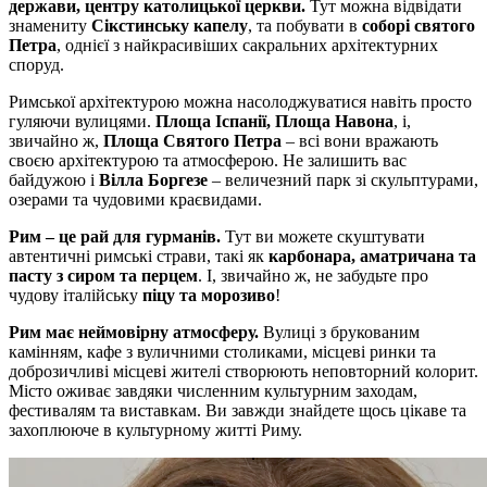
держави, центру католицької церкви.
Тут можна відвідати
знамениту
Сікстинську капелу
, та побувати в
соборі святого
Петра
, однієї з найкрасивіших сакральних архітектурних
споруд.
Римської архітектурою можна насолоджуватися навіть просто
гуляючи вулицями.
Площа Іспанії, Площа Навона
, і,
звичайно ж,
Площа Святого Петра
– всі вони вражають
своєю архітектурою та атмосферою. Не залишить вас
байдужою і
Вілла Боргезе
– величезний парк зі скульптурами,
озерами та чудовими краєвидами.
Рим – це рай для гурманів.
Тут ви можете скуштувати
автентичні римські страви, такі як
карбонара, аматричана та
пасту з сиром та перцем
. І, звичайно ж, не забудьте про
чудову італійську
піцу та морозиво
!
Рим має неймовірну атмосферу.
Вулиці з брукованим
камінням, кафе з вуличними столиками, місцеві ринки та
доброзичливі місцеві жителі створюють неповторний колорит.
Місто оживає завдяки численним культурним заходам,
фестивалям та виставкам. Ви завжди знайдете щось цікаве та
захоплююче в культурному житті Риму.