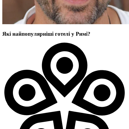
Які найпопулярніші готелі у Римі?