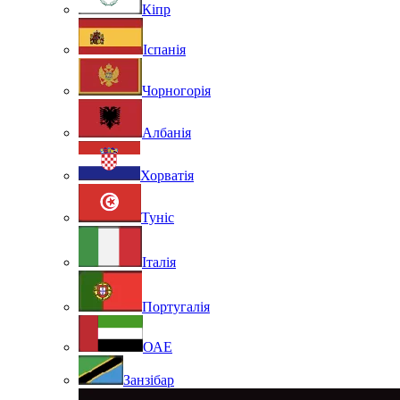
Кіпр
Іспанія
Чорногорія
Албанія
Хорватія
Туніс
Італія
Португалія
ОАЕ
Занзібар