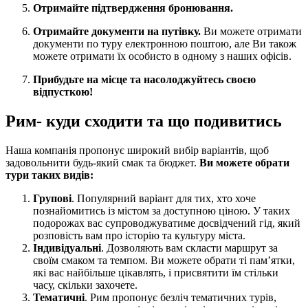
Отримайте підтвердження бронювання.
Отримайте документи на путівку.
Ви можете отримати
документи по туру електронною поштою, але Ви також
можете отримати їх особисто в одному з наших офісів.
Прибудьте на місце та насолоджуйтесь своєю
відпусткою!
Рим- куди сходити та що подивитись
Наша компанія пропонує широкий вибір варіантів, щоб
задовольнити будь-який смак та бюджет.
Ви можете обрати
тури таких видів:
Групові
. Популярний варіант для тих, хто хоче
познайомитись із містом за доступною ціною. У таких
подорожах вас супроводжуватиме досвідчений гід, який
розповість вам про історію та культуру міста.
Індивідуальні
. Дозволяють вам скласти маршрут за
своїм смаком та темпом. Ви можете обрати ті пам’ятки,
які вас найбільше цікавлять, і присвятити їм стільки
часу, скільки захочете.
Тематичні
. Рим пропонує безліч тематичних турів,