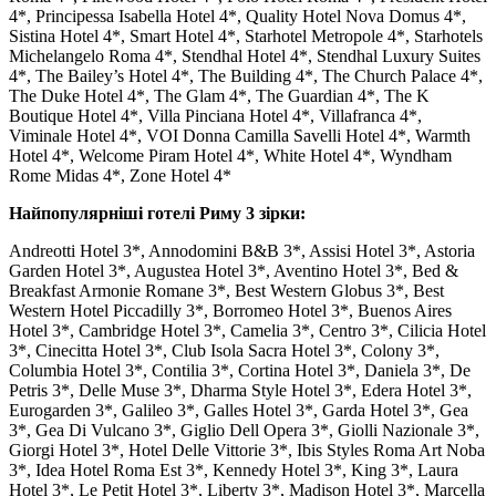
4*, Principessa Isabella Hotel 4*, Quality Hotel Nova Domus 4*,
Sistina Hotel 4*, Smart Hotel 4*, Starhotel Metropole 4*, Starhotels
Michelangelo Roma 4*, Stendhal Hotel 4*, Stendhal Luxury Suites
4*, The Bailey’s Hotel 4*, The Building 4*, The Church Palace 4*,
The Duke Hotel 4*, The Glam 4*, The Guardian 4*, The K
Boutique Hotel 4*, Villa Pinciana Hotel 4*, Villafranca 4*,
Viminale Hotel 4*, VOI Donna Camilla Savelli Hotel 4*, Warmth
Hotel 4*, Welcome Piram Hotel 4*, White Hotel 4*, Wyndham
Rome Midas 4*, Zone Hotel 4*
Найпопулярніші готелі Риму 3 зірки:
Andreotti Hotel 3*, Annodomini B&B 3*, Assisi Hotel 3*, Astoria
Garden Hotel 3*, Augustea Hotel 3*, Aventino Hotel 3*, Bed &
Breakfast Armonie Romane 3*, Best Western Globus 3*, Best
Western Hotel Piccadilly 3*, Borromeo Hotel 3*, Buenos Aires
Hotel 3*, Cambridge Hotel 3*, Camelia 3*, Centro 3*, Cilicia Hotel
3*, Cinecitta Hotel 3*, Club Isola Sacra Hotel 3*, Colony 3*,
Columbia Hotel 3*, Contilia 3*, Cortina Hotel 3*, Daniela 3*, De
Petris 3*, Delle Muse 3*, Dharma Style Hotel 3*, Edera Hotel 3*,
Eurogarden 3*, Galileo 3*, Galles Hotel 3*, Garda Hotel 3*, Gea
3*, Gea Di Vulcano 3*, Giglio Dell Opera 3*, Giolli Nazionale 3*,
Giorgi Hotel 3*, Hotel Delle Vittorie 3*, Ibis Styles Roma Art Noba
3*, Idea Hotel Roma Est 3*, Kennedy Hotel 3*, King 3*, Laura
Hotel 3*, Le Petit Hotel 3*, Liberty 3*, Madison Hotel 3*, Marcella