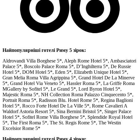
Найпопулярніші готелі Риму 5 зірок:
Aldrovandi Villa Borghese 5*, Aleph Rome Hotel 5*, Ambasciatori
Palace 5*, Boscolo Palace Roma 5*, D’Inghilterra 5*, De Russie
Hotel 5*, DOM Hotel 5*, Eden 5*, Elizabeth Unique Hotel 5*,
Gran Melia Roma Villa Agrippina 5*, Grand Hotel De La Minerve
5*, Grand Hotel Via Veneto 5*, Hassler Roma 5*, La Griffe Roma
MGallery by Sofitel 5*, Le Grand 5*, Lord Byron Hotel 5*,
Majestic Roma 5*, NH Collection Roma Palazzo Cinquecento 5*,
Portrait Roma 5*, Radisson Blu. Hotel Rome 5*, Regina Baglioni
Hotel 5*, Rocco Forte Hotel De La Ville 5*, Rome Cavalieri A
Waldorf Astoria Resort 5*, Sina Bernini Bristol 5*, Singer Palace
Hotel 5*, Sofitel Rome Villa Borghese 5*, Splendide Royal Hotel
5*, The First Roma 5*, The St. Regis Rome 5*, The Westin
Excelsior Rome 5*
Найпопулярніші готелі Риму 4 зірки: