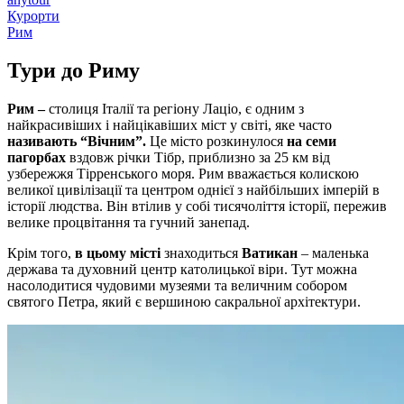
Курорти
Рим
Тури до
Риму
Рим –
столиця Італії та регіону Лаціо, є одним з
найкрасивіших і найцікавіших міст у світі, яке часто
називають “Вічним”.
Це місто розкинулося
на семи
пагорбах
вздовж річки Тібр, приблизно за 25 км від
узбережжя Тірренського моря. Рим вважається колискою
великої цивілізації та центром однієї з найбільших імперій в
історії людства. Він втілив у собі тисячоліття історії, пережив
велике процвітання та гучний занепад.
Крім того,
в цьому місті
знаходиться
Ватикан
– маленька
держава та духовний центр католицької віри. Тут можна
насолодитися чудовими музеями та величним собором
святого Петра, який є вершиною сакральної архітектури.