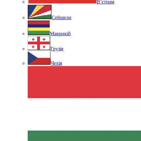
В’єтнам
Сейшели
Маврикій
Грузія
Чехія