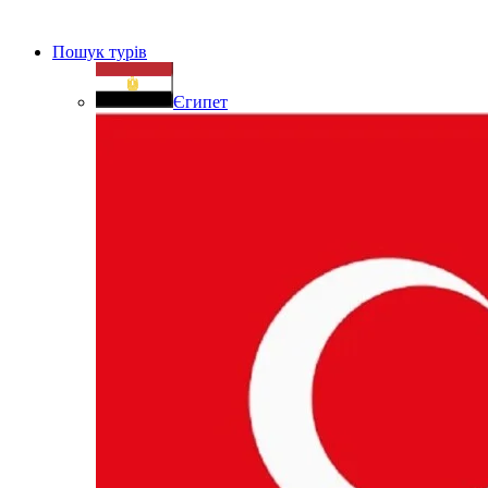
Пошук турів
Єгипет