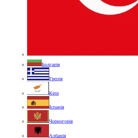
Болгарія
Греція
Кіпр
Іспанія
Чорногорія
Албанія