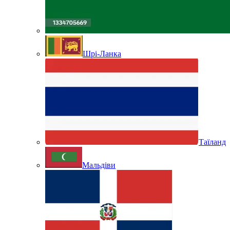
Шрі-Ланка
Таїланд
Мальдіви