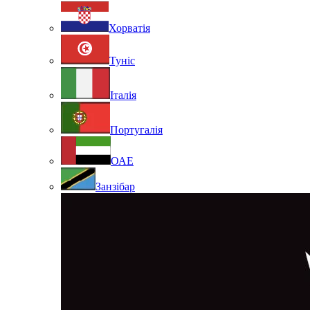
Хорватія
Туніс
Італія
Португалія
ОАЕ
Занзібар