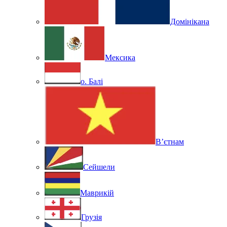
Домінікана
Мексика
о. Балі
В’єтнам
Сейшели
Маврикій
Грузія