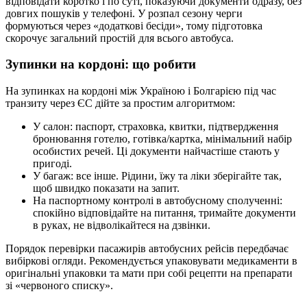
відповідати коротко і по суті, показуючи документи одразу, без
довгих пошуків у телефоні. У розпал сезону черги
формуються через «додаткові бесіди», тому підготовка
скорочує загальний простій для всього автобуса.
Зупинки на кордоні: що робити
На зупинках на кордоні між Україною і Болгарією під час
транзиту через ЄС дійте за простим алгоритмом:
У салон: паспорт, страховка, квитки, підтвердження
бронювання готелю, готівка/картка, мінімальний набір
особистих речей. Ці документи найчастіше стають у
пригоді.
У багаж: все інше. Рідини, їжу та ліки зберігайте так,
щоб швидко показати на запит.
На паспортному контролі в автобусному сполученні:
спокійно відповідайте на питання, тримайте документи
в руках, не відволікайтеся на дзвінки.
Порядок перевірки пасажирів автобусних рейсів передбачає
вибіркові огляди. Рекомендується упаковувати медикаменти в
оригінальні упаковки та мати при собі рецепти на препарати
зі «червоного списку».