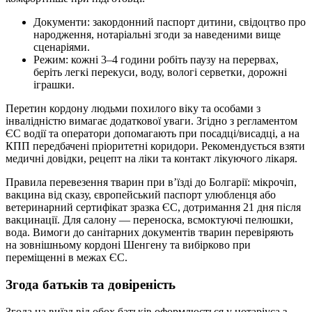
Документи: закордонний паспорт дитини, свідоцтво про
народження, нотаріальні згоди за наведеними вище
сценаріями.
Режим: кожні 3–4 години робіть паузу на перервах,
беріть легкі перекуси, воду, вологі серветки, дорожні
іграшки.
Перетин кордону людьми похилого віку та особами з
інвалідністю вимагає додаткової уваги. Згідно з регламентом
ЄС водії та оператори допомагають при посадці/висадці, а на
КПП передбачені пріоритетні коридори. Рекомендується взяти
медичні довідки, рецепт на ліки та контакт лікуючого лікаря.
Правила перевезення тварин при в’їзді до Болгарії: мікрочіп,
вакцина від сказу, європейський паспорт улюбленця або
ветеринарний сертифікат зразка ЄС, дотримання 21 дня після
вакцинації. Для салону — переноска, всмоктуючі пелюшки,
вода. Вимоги до санітарних документів тварин перевіряють
на зовнішньому кордоні Шенгену та вибірково при
переміщенні в межах ЄС.
Згода батьків та довіреність
Згода на виїзд від обох батьків оформлюється у нотаріуса з