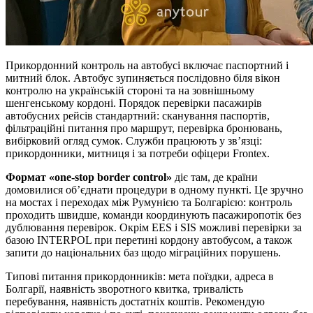
Прикордонний контроль на автобусі включає паспортний і
митний блок. Автобус зупиняється послідовно біля вікон
контролю на українській стороні та на зовнішньому
шенгенському кордоні. Порядок перевірки пасажирів
автобусних рейсів стандартний: сканування паспортів,
фільтраційні питання про маршрут, перевірка бронювань,
вибірковий огляд сумок. Служби працюють у зв’язці:
прикордонники, митниця і за потреби офіцери Frontex.
Формат «one‑stop border control»
діє там, де країни
домовилися об’єднати процедури в одному пункті. Це зручно
на мостах і переходах між Румунією та Болгарією: контроль
проходить швидше, команди координують пасажиропотік без
дублювання перевірок. Окрім EES і SIS можливі перевірки за
базою INTERPOL при перетині кордону автобусом, а також
запити до національних баз щодо міграційних порушень.
Типові питання прикордонників: мета поїздки, адреса в
Болгарії, наявність зворотного квитка, тривалість
перебування, наявність достатніх коштів. Рекомендую