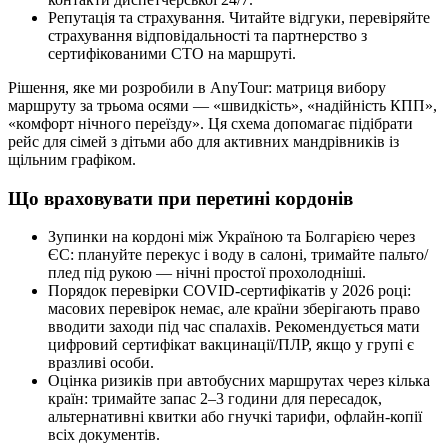
Репутація та страхування. Читайте відгуки, перевіряйте
страхування відповідальності та партнерство з
сертифікованими СТО на маршруті.
Рішення, яке ми розробили в AnyTour: матриця вибору
маршруту за трьома осями — «швидкість», «надійність КПП»,
«комфорт нічного переїзду». Ця схема допомагає підібрати
рейс для сімей з дітьми або для активних мандрівників із
щільним графіком.
Що враховувати при перетині кордонів
Зупинки на кордоні між Україною та Болгарією через
ЄС: плануйте перекус і воду в салоні, тримайте пальто/
плед під рукою — нічні простої прохолодніші.
Порядок перевірки COVID‑сертифікатів у 2026 році:
масових перевірок немає, але країни зберігають право
вводити заходи під час спалахів. Рекомендується мати
цифровий сертифікат вакцинації/ПЛР, якщо у групі є
вразливі особи.
Оцінка ризиків при автобусних маршрутах через кілька
країн: тримайте запас 2–3 години для пересадок,
альтернативні квитки або гнучкі тарифи, офлайн-копії
всіх документів.