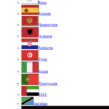
Кіпр
Іспанія
Чорногорія
Албанія
Хорватія
Туніс
Італія
Португалія
ОАЕ
Занзібар