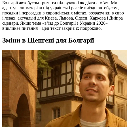
Болгарії автобусом тримати під рукою і як діяти сім’ям. Ми
адаптували матеріал під українські реалії: виїзди автобусом,
посадки і пересадки в європейських містах, розрахунки в євро
і левах, актуальні для Києва, Львова, Одеси, Харкова і Дніпра
сценарії. Якщо тема «в’їзд до Болгарії з України 2026»
викликає питання – цей текст закриє їх покроково.
Зміни в Шенгені для Болгарії