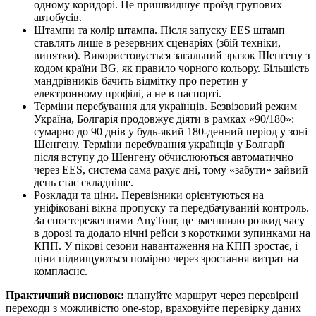
одному коридорі. Це пришвидшує проїзд групових
автобусів.
Штампи та колір штампа. Після запуску EES штамп
ставлять лише в резервних сценаріях (збій техніки,
винятки). Використовується загальний зразок Шенгену з
кодом країни BG, як правило чорного кольору. Більшість
мандрівників бачить відмітку про перетин у
електронному профілі, а не в паспорті.
Терміни перебування для українців. Безвізовий режим
Україна, Болгарія продовжує діяти в рамках «90/180»:
сумарно до 90 днів у будь‑який 180‑денний період у зоні
Шенгену. Терміни перебування українців у Болгарії
після вступу до Шенгену обчислюються автоматично
через EES, система сама рахує дні, тому «забути» зайвий
день стає складніше.
Розклади та ціни. Перевізники орієнтуються на
уніфіковані вікна пропуску та передбачуваний контроль.
За спостереженнями AnyTour, це зменшило розкид часу
в дорозі та додало нічні рейси з короткими зупинками на
КПП. У пікові сезони навантаження на КПП зростає, і
ціни підвищуються помірно через зростання витрат на
комплаєнс.
Практичний висновок:
плануйте маршрут через перевірені
переходи з можливістю one‑stop, враховуйте перевірку даних