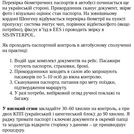
Перевірка біометричних паспортів в автобусі починається ще
на українській стороні. Прикордонник сканує документ, звіряє
фото і візуально оцінює стан паспорта. На зовнішньому
кордоні Шенгену відбувається перевірка біометрії на пункті
пропуску: система зчитує чип, порівнює відбитки/фото (якщо
потрібно), фіксує в’їзд в EES і проводить звірку в
SIS/INTERPOL.
Як проходить паспортний контроль в автобусному сполученні
на практиці:
Водій здає комплект документів на рейс. Пасажири
готують паспорти, страховки, броні.
Прикордонники заходять в салон або запрошують
пасажирів по 5–10 осіб до вікна контролю.
Сканування паспорта, питання про мету поїздки,
підтвердження маршруту.
У разі потреби, вибірковий огляд ручної поклажі та
багажу.
У високий сезон
закладайте 30–60 хвилин на контроль, а при
двох КПП (український і шенгенський блок): до 90 хвилин. Я
раджу тримати паспорт і ключові документи в окремій папці
та заздалегідь відкрити сторінку з даними – це пришвидшує
процедуру.