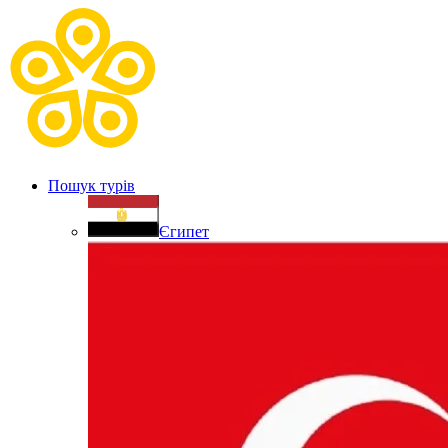
Пошук турів
Єгипет