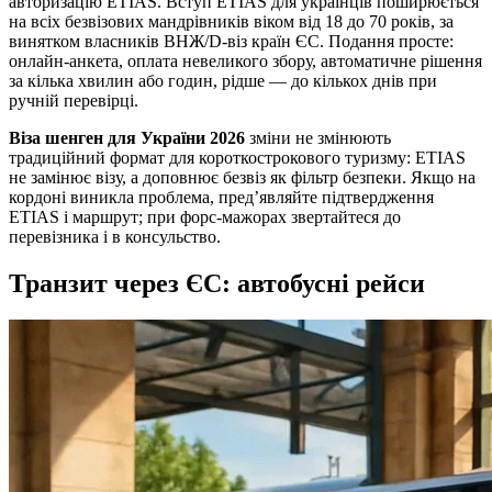
авторизацію ETIAS. Вступ ETIAS для українців поширюється
на всіх безвізових мандрівників віком від 18 до 70 років, за
винятком власників ВНЖ/D‑віз країн ЄС. Подання просте:
онлайн‑анкета, оплата невеликого збору, автоматичне рішення
за кілька хвилин або годин, рідше — до кількох днів при
ручній перевірці.
Віза шенген для України 2026
зміни не змінюють
традиційний формат для короткострокового туризму: ETIAS
не замінює візу, а доповнює безвіз як фільтр безпеки. Якщо на
кордоні виникла проблема, пред’являйте підтвердження
ETIAS і маршрут; при форс‑мажорах звертайтеся до
перевізника і в консульство.
Транзит через ЄС: автобусні рейси