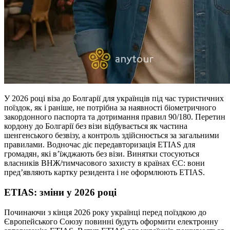
У 2026 році віза до Болгарії для українців під час туристичних
поїздок, як і раніше, не потрібна за наявності біометричного
закордонного паспорта та дотримання правил 90/180. Перетин
кордону до Болгарії без візи відбувається як частина
шенгенського безвізу, а контроль здійснюється за загальними
правилами. Водночас діє передавторизація ETIAS для
громадян, які в’їжджають без візи. Винятки стосуються
власників ВНЖ/тимчасового захисту в країнах ЄС: вони
пред’являють картку резидента і не оформлюють ETIAS.
ETIAS: зміни у 2026 році
Починаючи з кінця 2026 року українці перед поїздкою до
Європейського Союзу повинні будуть оформити електронну