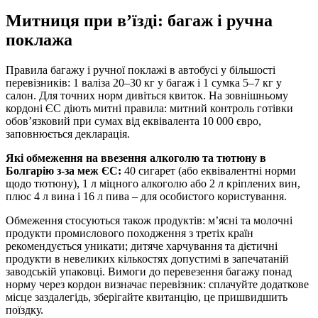
Митниця при в’їзді: багаж і ручна
поклажа
Правила багажу і ручної поклажі в автобусі у більшості
перевізників: 1 валіза 20–30 кг у багаж і 1 сумка 5–7 кг у
салон. Для точних норм дивіться квиток. На зовнішньому
кордоні ЄС діють митні правила: митний контроль готівки
обов’язковий при сумах від еквівалента 10 000 євро,
заповнюється декларація.
Які обмеження на ввезення алкоголю та тютюну в
Болгарію з‑за меж ЄС:
40 сигарет (або еквівалентні норми
щодо тютюну), 1 л міцного алкоголю або 2 л кріплених вин,
плюс 4 л вина і 16 л пива – для особистого користування.
Обмеження стосуються також продуктів: м’ясні та молочні
продукти промислового походження з третіх країн
рекомендується уникати; дитяче харчування та дієтичні
продукти в невеликих кількостях допустимі в запечатаній
заводській упаковці. Вимоги до перевезення багажу понад
норму через кордон визначає перевізник: сплачуйте додаткове
місце заздалегідь, зберігайте квитанцію, це пришвидшить
поїздку.