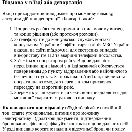
Відмова у в’їзді або депортація
Якщо прикордонник повідомляє про можливу відмову,
алгоритм дій при депортації з Болгарії такий:
Попросіть роз’яснення причини в письмовому вигляді
та копію рішення (або протокол розмови).
Зателефонуйте до консульської служби: контакт
консульства України в Софії та гаряча лінія МЗС України
вказані на сайті mfa.gov.ua; для екстрених випадків
використовуйте 112 та аварійні телефони посольства.
Зв’яжіться з оператором рейсу. Відповідальність
перевізника при відмові у в’їзді зазвичай обмежується
поверненням до пункту відправлення або найближчого
безпечного пункту. За практикою AnyTour, ввічлива та
оперативна взаємодія з перевізником прискорює
пересадку на зворотний рейс.
Збережіть усі документи та чеки: вони знадобляться для
можливої скарги та страхового випадку.
Як поводитися при відмові у в’їзді:
зберігайте спокійний
тон, ставте уточнювальні питання про можливу
«альтернативу» (додаткові документи, підтвердження
бронювання, фінанси), фіксуйте контакти відповідальних осіб.
У ряді випадків коректне надання відсутньої броні чи полісу