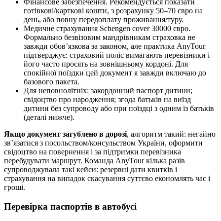
Фінансове забезпечення. Рекомендується показати
готівкові/карткові кошти, з розрахунку 50–70 євро на
день, або повну передоплату проживання/туру.
Медичне страхування Schengen cover 30000 євро.
Формально безвізовим мандрівникам страховка не
завжди обов’язкова за законом, але практика AnyTour
підтверджує: страховий поліс вимагають перевізники і
його часто просять на зовнішньому кордоні. Для
спокійної поїздки цей документ я завжди включаю до
базового пакета.
Для неповнолітніх: закордонний паспорт дитини;
свідоцтво про народження; згода батьків на виїзд
дитини без супроводу або при поїздці з одним із батьків
(деталі нижче).
Якщо документ загублено в дорозі
, алгоритм такий: негайно
зв’язатися з посольством/консульством України, оформити
свідоцтво на повернення і за підтримки перевізника
перебудувати маршрут. Команда AnyTour кілька разів
супроводжувала такі кейси: резервні дати квитків і
страхування на випадок скасування суттєво економлять час і
гроші.
Перевірка паспортів в автобусі