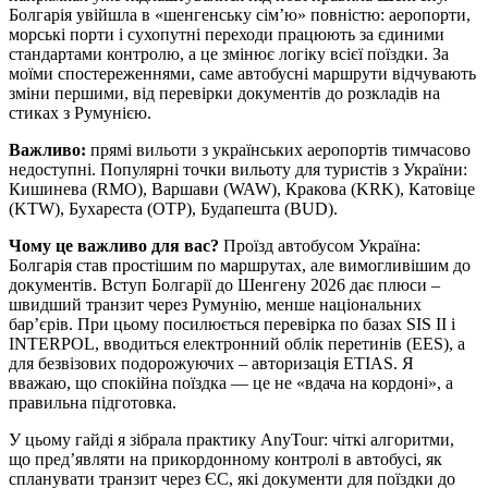
Болгарія увійшла в «шенгенську сім’ю» повністю: аеропорти,
морські порти і сухопутні переходи працюють за єдиними
стандартами контролю, а це змінює логіку всієї поїздки. За
моїми спостереженнями, саме автобусні маршрути відчувають
зміни першими, від перевірки документів до розкладів на
стиках з Румунією.
Важливо:
прямі вильоти з українських аеропортів тимчасово
недоступні. Популярні точки вильоту для туристів з України:
Кишинева (RMO), Варшави (WAW), Кракова (KRK), Катовіце
(KTW), Бухареста (OTP), Будапешта (BUD).
Чому це важливо для вас?
Проїзд автобусом Україна:
Болгарія став простішим по маршрутах, але вимогливішим до
документів. Вступ Болгарії до Шенгену 2026 дає плюси –
швидший транзит через Румунію, менше національних
бар’єрів. При цьому посилюється перевірка по базах SIS II і
INTERPOL, вводиться електронний облік перетинів (EES), а
для безвізових подорожуючих – авторизація ETIAS. Я
вважаю, що спокійна поїздка — це не «вдача на кордоні», а
правильна підготовка.
У цьому гайді я зібрала практику AnyTour: чіткі алгоритми,
що пред’являти на прикордонному контролі в автобусі, як
спланувати транзит через ЄС, які документи для поїздки до