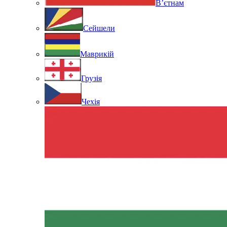
В’єтнам
Сейшели
Маврикій
Грузія
Чехія