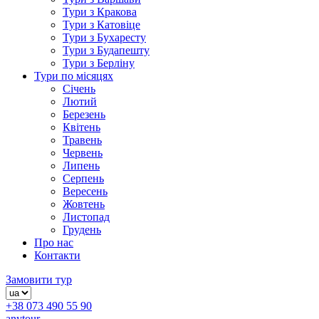
Тури з Кракова
Тури з Катовіце
Тури з Бухаресту
Тури з Будапешту
Тури з Берліну
Тури по місяцях
Січень
Лютий
Березень
Квітень
Травень
Червень
Липень
Серпень
Вересень
Жовтень
Листопад
Грудень
Про нас
Контакти
Замовити тур
+38 073 490 55 90
anytour