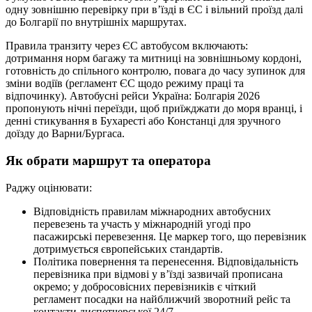
одну зовнішню перевірку при в’їзді в ЄС і вільний проїзд далі
до Болгарії по внутрішніх маршрутах.
Правила транзиту через ЄС автобусом включають:
дотримання норм багажу та митниці на зовнішньому кордоні,
готовність до спільного контролю, повага до часу зупинок для
зміни водіїв (регламент ЄС щодо режиму праці та
відпочинку). Автобусні рейси Україна: Болгарія 2026
пропонують нічні переїзди, щоб приїжджати до моря вранці, і
денні стикування в Бухаресті або Констанці для зручного
доїзду до Варни/Бургаса.
Як обрати маршрут та оператора
Раджу оцінювати:
Відповідність правилам міжнародних автобусних
перевезень та участь у міжнародній угоді про
пасажирські перевезення. Це маркер того, що перевізник
дотримується європейських стандартів.
Політика повернення та перенесення. Відповідальність
перевізника при відмові у в’їзді зазвичай прописана
окремо; у добросовісних перевізників є чіткий
регламент посадки на найближчий зворотний рейс та
контакти диспетчерської 24/7.