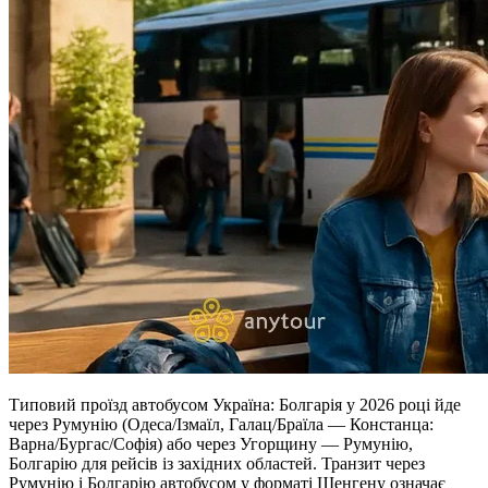
Типовий проїзд автобусом Україна: Болгарія у 2026 році йде
через Румунію (Одеса/Ізмаїл, Галац/Браїла — Констанца:
Варна/Бургас/Софія) або через Угорщину — Румунію,
Болгарію для рейсів із західних областей. Транзит через
Румунію і Болгарію автобусом у форматі Шенгену означає