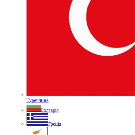
Туреччина
Болгарія
Греція