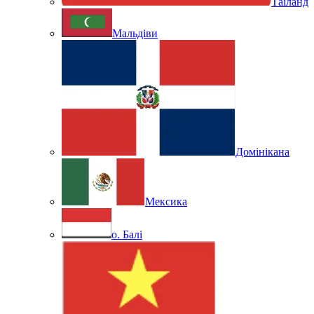
Таїланд
Мальдіви
Домінікана
Мексика
о. Балі