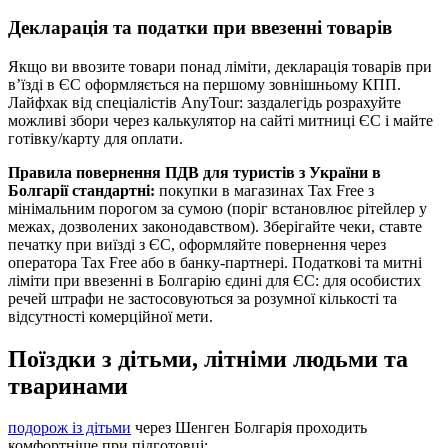
Декларація та податки при ввезенні товарів
Якщо ви ввозите товари понад ліміти, декларація товарів при
в’їзді в ЄС оформляється на першому зовнішньому КПП.
Лайфхак від спеціалістів AnyTour: заздалегідь розрахуйте
можливі збори через калькулятор на сайті митниці ЄС і майте
готівку/карту для оплати.
Правила повернення ПДВ для туристів з України в
Болгарії стандартні:
покупки в магазинах Tax Free з
мінімальним порогом за сумою (поріг встановлює рітейлер у
межах, дозволених законодавством). Зберігайте чеки, ставте
печатку при виїзді з ЄС, оформляйте повернення через
оператора Tax Free або в банку‑партнері. Податкові та митні
ліміти при ввезенні в Болгарію єдині для ЄС: для особистих
речей штрафи не застосовуються за розумної кількості та
відсутності комерційної мети.
Поїздки з дітьми, літніми людьми та
тваринами
подорож із дітьми
через Шенген Болгарія проходить
комфортніше при підготовці: