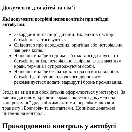
Документи для дітей та сім’ї
Які документи потрібні неповнолітнім при поїздці
автобусом:
Закордонний паспорт дитини. Вклейки в паспорт
батьків не застосовуються.
Свідоцтво про народження, оригінал або нотаріально
завірена копія.
Якщо дитина їде з одним із батьків: згода другого з
батьків на виїзд, нотаріально завірена, із зазначенням
країн, термінів і супроводжуючої особи.
Якщо дитина їде без батьків: згода на виїзд від обох
батьків і дані супроводжуючого дорослого;
рекомендується додати маршрут і бронь проживання.
Згода на виїзд від обох батьків оформлюється у нотаріуса. За
нашим досвідом, кращий формат: окремий документ на
конкретну поїздку з чіткими датами, переліком «країни
транзиту і Болгарія» та контактами. Це знімає додаткові
питання на контролі.
Прикордонний контроль у автобусі