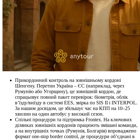
Прикордонний контроль на зовнішньому кордоні
Шенгену. Перетин Україна – ЄС (наприклад, через
Румунію або Угорщину), це зовнішній кордон, де
спрацьовує повний пакет перевірок: біометрія, облік
в’їзду/виїзду в системі EES, звірка по SIS II і INTERPOL.
За нашим досвідом, це збільшує час на КПП на 10–25
хвилин на один автобус у високий сезон.
Спільні процедури та підтримка Frontex. На ключових
ділянках зовнішніх кордонів працюють змішані команди,
а на внутрішніх точках (Румунія, Болгарія) впроваджено
формат one‑stop border control, де процедури об’єднані в