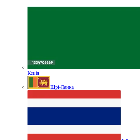
Кенія
Шрі-Ланка