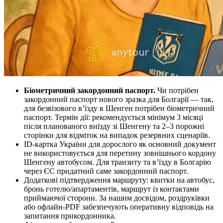
Біометричний закордонний паспорт.
Чи потрібен
закордонний паспорт нового зразка для Болгарії — так,
для безвізового в’їзду в Шенген потрібен біометричний
паспорт. Термін дії: рекомендується мінімум 3 місяці
після планованого виїзду зі Шенгену та 2–3 порожні
сторінки для відміток на випадок резервних сценаріїв.
ID‑картка України для дорослого як основний документ
не використовується для перетину зовнішнього кордону
Шенгену автобусом. Для транзиту та в’їзду в Болгарію
через ЄС придатний саме закордонний паспорт.
Додаткові підтвердження маршруту: квитки на автобус,
бронь готелю/апартаментів, маршрут із контактами
приймаючої сторони. За нашим досвідом, роздруківки
або офлайн‑PDF забезпечують оперативну відповідь на
запитання прикордонника.