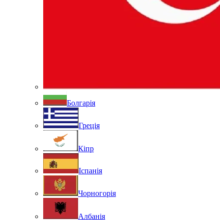
Болгарія
Греція
Кіпр
Іспанія
Чорногорія
Албанія