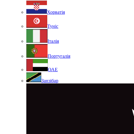
Хорватія
Туніс
Італія
Португалія
ОАЕ
Занзібар