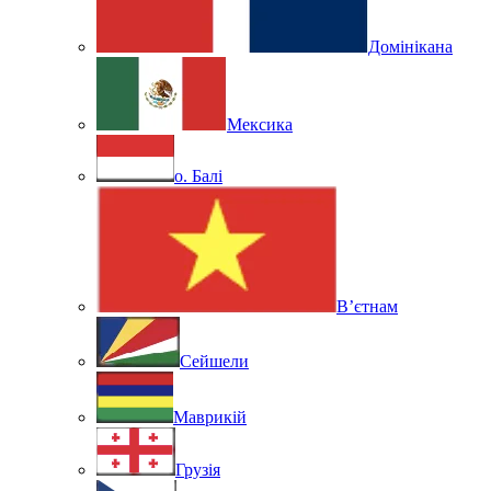
Домінікана
Мексика
о. Балі
В’єтнам
Сейшели
Маврикій
Грузія