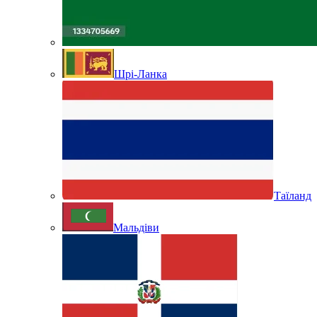
Шрі-Ланка
Таїланд
Мальдіви