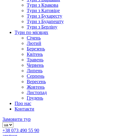
Тури з Кракова
Тури з Катовіце
Тури з Бухаресту
Тури з Будапешту
Тури з Берліну
Тури по місяцях
Січень
Лютий
Березень
Квітень
Травень
Червень
Липень
Серпень
Вересень
Жовтень
Листопад
Грудень
Про нас
Контакти
Замовити тур
+38 073 490 55 90
anytour