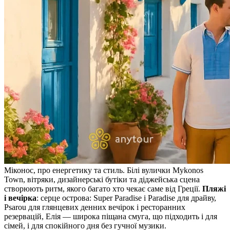
Міконос, про енергетику та стиль. Білі вулички Mykonos
Town, вітряки, дизайнерські бутіки та діджейська сцена
створюють ритм, якого багато хто чекає саме від Греції.
Пляжі
і вечірка
: серце острова: Super Paradise і Paradise для драйву,
Psarou для глянцевих денних вечірок і ресторанних
резервацій, Елія — широка піщана смуга, що підходить і для
сімей, і для спокійного дня без гучної музики.