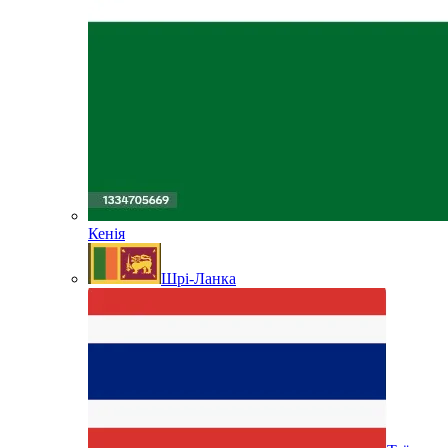
Кенія
Шрі-Ланка