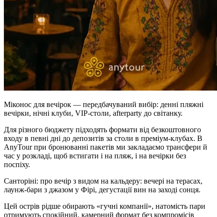
Міконос для вечірок — передбачуваний вибір: денні пляжні
вечірки, нічні клуби, VIP-столи, afterparty до світанку.
Для різного бюджету підходять формати від безкоштовного
входу в певні дні до депозитів за столи в преміум-клубах. В
AnyTour при бронюванні пакетів ми закладаємо трансфери й
час у розкладі, щоб встигати і на пляж, і на вечірки без
поспіху.
Санторіні: про вечір з видом на кальдеру: вечері на терасах,
лаунж-бари з джазом у Фірі, дегустації вин на заході сонця.
Цей острів рідше обирають «гучні компанії», натомість пари
отримують спокійний, камерний формат без компромісів