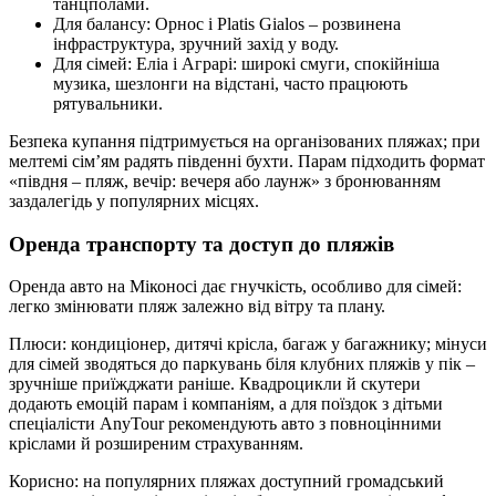
танцполами.
Для балансу: Орнос і Platis Gialos – розвинена
інфраструктура, зручний захід у воду.
Для сімей: Еліа і Аграрі: широкі смуги, спокійніша
музика, шезлонги на відстані, часто працюють
рятувальники.
Безпека купання підтримується на організованих пляжах; при
мелтемі сім’ям радять південні бухти. Парам підходить формат
«півдня – пляж, вечір: вечеря або лаунж» з бронюванням
заздалегідь у популярних місцях.
Оренда транспорту та доступ до пляжів
Оренда авто на Міконосі дає гнучкість, особливо для сімей:
легко змінювати пляж залежно від вітру та плану.
Плюси: кондиціонер, дитячі крісла, багаж у багажнику; мінуси
для сімей зводяться до паркувань біля клубних пляжів у пік –
зручніше приїжджати раніше. Квадроцикли й скутери
додають емоцій парам і компаніям, а для поїздок з дітьми
спеціалісти AnyTour рекомендують авто з повноцінними
кріслами й розширеним страхуванням.
Корисно: на популярних пляжах доступний громадський