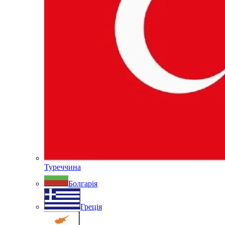
Туреччина
Болгарія
Греція