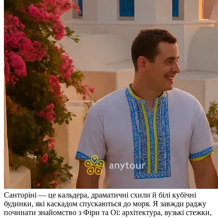
Санторіні — це кальдера, драматичні схили й білі кубічні
будинки, які каскадом спускаються до моря. Я завжди раджу
починати знайомство з Фіри та Ої: архітектура, вузькі стежки,