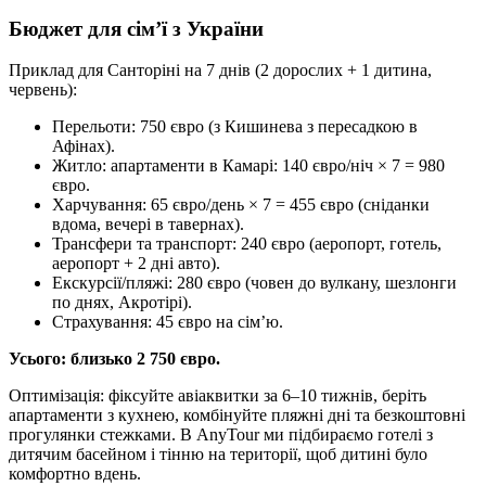
Бюджет для сім’ї з України
Приклад для Санторіні на 7 днів (2 дорослих + 1 дитина,
червень):
Перельоти: 750 євро (з Кишинева з пересадкою в
Афінах).
Житло: апартаменти в Камарі: 140 євро/ніч × 7 = 980
євро.
Харчування: 65 євро/день × 7 = 455 євро (сніданки
вдома, вечері в тавернах).
Трансфери та транспорт: 240 євро (аеропорт, готель,
аеропорт + 2 дні авто).
Екскурсії/пляжі: 280 євро (човен до вулкану, шезлонги
по днях, Акротірі).
Страхування: 45 євро на сім’ю.
Усього: близько 2 750 євро.
Оптимізація: фіксуйте авіаквитки за 6–10 тижнів, беріть
апартаменти з кухнею, комбінуйте пляжні дні та безкоштовні
прогулянки стежками. В AnyTour ми підбираємо готелі з
дитячим басейном і тінню на території, щоб дитині було
комфортно вдень.