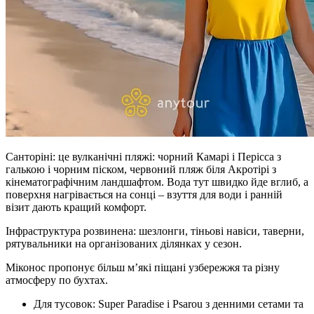
Санторіні: це вулканічні пляжі: чорний Камарі і Перісса з
галькою і чорним піском, червоний пляж біля Акротірі з
кінематографічним ландшафтом. Вода тут швидко йде вглиб, а
поверхня нагрівається на сонці – взуття для води і ранній
візит дають кращий комфорт.
Інфраструктура розвинена: шезлонги, тіньові навіси, таверни,
рятувальники на організованих ділянках у сезон.
Міконос пропонує більш м’які піщані узбережжя та різну
атмосферу по бухтах.
Для тусовок: Super Paradise і Psarou з денними сетами та