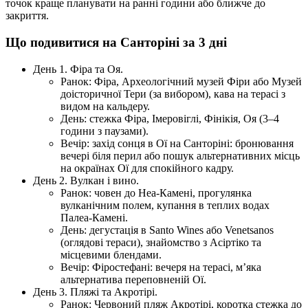
точок краще планувати на ранні години або ближче до
закриття.
Що подивитися на Санторіні за 3 дні
День 1. Фіра та Оя.
Ранок: Фіра, Археологічний музей Фіри або Музей
доісторичної Тери (за вибором), кава на терасі з
видом на кальдеру.
День: стежка Фіра, Імеровіглі, Фінікія, Оя (3–4
години з паузами).
Вечір: захід сонця в Ої на Санторіні: бронювання
вечері біля перил або пошук альтернативних місць
на окраїнах Ої для спокійного кадру.
День 2. Вулкан і вино.
Ранок: човен до Неа-Камені, прогулянка
вулканічним полем, купання в теплих водах
Палеа-Камені.
День: дегустація в Santo Wines або Venetsanos
(оглядові тераси), знайомство з Асіртіко та
місцевими блендами.
Вечір: Фіростефані: вечеря на терасі, м’яка
альтернатива переповненій Ої.
День 3. Пляжі та Акротірі.
Ранок: Червоний пляж Акротірі, коротка стежка до