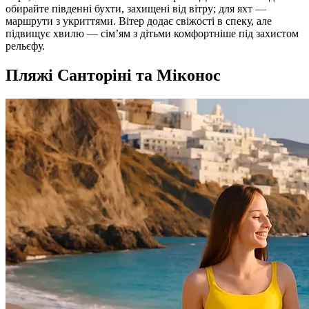
обирайте південні бухти, захищені від вітру; для яхт —
маршрути з укриттями. Вітер додає свіжості в спеку, але
підвищує хвилю — сім’ям з дітьми комфортніше під захистом
рельєфу.
Пляжі Санторіні та Міконос