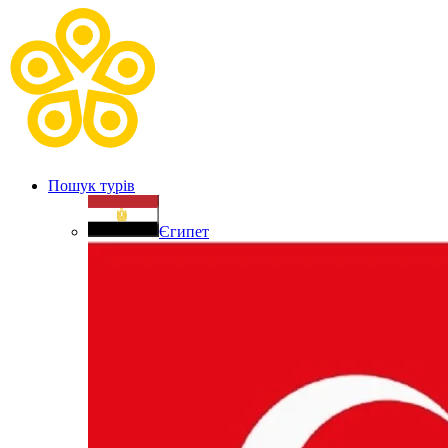
Пошук турів
Єгипет