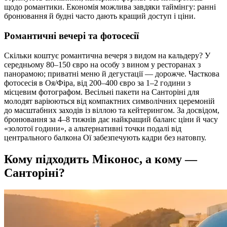
щодо романтики. Економія можлива завдяки таймінгу: ранні
бронювання й будні часто дають кращий доступ і ціни.
Романтичні вечері та фотосесії
Скільки коштує романтична вечеря з видом на кальдеру? У
середньому 80–150 євро на особу з вином у ресторанах з
панорамою; приватні меню й дегустації — дорожче. Часткова
фотосесія в Оя/Фіра, від 200–400 євро за 1–2 години з
місцевим фотографом. Весільні пакети на Санторіні для
молодят варіюються від компактних символічних церемоній
до масштабних заходів із віллою та кейтерингом. За досвідом,
бронювання за 4–8 тижнів дає найкращий баланс ціни й часу
«золотої години», а альтернативні точки подалі від
центрального балкона Ої забезпечують кадри без натовпу.
Кому підходить Міконос, а кому —
Санторіні?