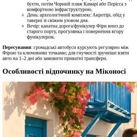
бухти, потім Чорний пляж Камарі або Перісса з
комфортною інфраструктурою.
День: археологічний комплекс Акротірі, обід у
таверні зі свіжим уловом дня.
Вечір: канатна дорога/фунікулер Фіри вниз до
старого порту, прогулянка і повернення вгору
фунікулером.
Пересування
: громадські автобуси курсують регулярно між
Фірою та ключовими точками; для гнучкості зручніше взяти
авто на 1–2 дні або замовити приватні трансфери.
Особливості відпочинку на Міконосі