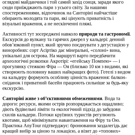
оглядові майданчики і той самий захід сонця, заради якого
сюди приїжджають пари з усього світу. За нашими
спостереженнями, відпочинок на Санторіні найчастіше
обирають молодята та пари, які цінують приватність і
візуальні враження, а не нескінченні пляжі.
Активності тут зосереджені навколо
природи та гастрономії
.
Екскурсія до вулкану та гарячих джерел у кальдері: денний
обов’язковий пункт, який зручно поєднувати з дегустацією у
виноробнях: сорт Асіртіко дає мінеральні, «солоні» вина,
унікальні для острова. На маршруті варто передбачити
археологічні розкопки Акротірі: «егейську Помпею» — і
прогулянку стежкою Фіра — Оя (близько 10 км з видами, які
створюють половину ваших найкращих фото). Готелі з видом
на кальдеру формують особливу цінність враження: балкон-
сніданок і приватний басейн працюють сильніше за будь-яку
екскурсію.
Санторіні живе з об’єктивними обмеженнями
. Вода та
дороги: ресурси, якими острів розпоряджається ощадливо;
діють будівельні ліміти та екологічний підхід до забудови
схилів кальдери. Потоки круїзних туристів регулюють
квотами, щоб мінімізувати навантаження на Фіру та Ою.
Практика AnyTour підтверджує: бронювання заздалегідь дає
кращий вибір за ціною та локацією, а візит до «топових»