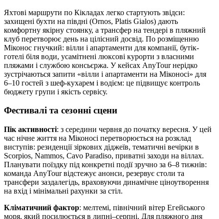
Яхтові маршрути по Кікладах легко стартують звідси:
захищені бухти на півдні (Ornos, Platis Gialos) дають
комфортну якірну стоянку, а трансфер на тендері в пляжний
клуб перетворює день на цілісний досвід. По розміщенню
Міконос гнучкий: вілли і апартаменти для компанії, бутік-
готелі біля води, усамітнені люксові курорти з власними
пляжами і службою консьєржа. У кейсах AnyTour нерідко
зустрічаються запити «вілли і апартаменти на Міконосі» для
6–10 гостей з шеф-кухарем і водієм: це підвищує контроль
бюджету групи і якість сервісу.
Фестивалі та сезонні сцени
Пік активності
: з середини червня до початку вересня. У цей
час нічне життя на Міконосі перетворюється на розклад
виступів: резиденції зіркових діджеїв, тематичні вечірки в
Scorpios, Nammos, Cavo Paradiso, приватні заходи на віллах.
Планувати поїздку під конкретні події зручно за 6–8 тижнів:
команда AnyTour відстежує анонси, резервує столи та
трансфери заздалегідь, враховуючи динамічне ціноутворення
на вхід і мінімальні рахунки за стіл.
Кліматичний фактор
: мелтемі, північний вітер Егейського
моря, який посилюється в липні–серпні. Для пляжного дня