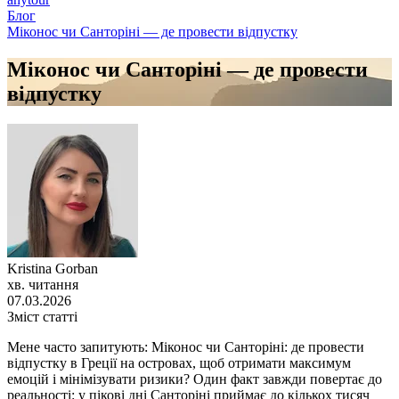
Блог
Міконос чи Санторіні — де провести відпустку
Міконос чи Санторіні — де провести
відпустку
Kristina Gorban
хв. читання
07.03.2026
Зміст статті
Мене часто запитують: Міконос чи Санторіні: де провести
відпустку в Греції на островах, щоб отримати максимум
емоцій і мінімізувати ризики? Один факт завжди повертає до
реальності: у пікові дні Санторіні приймає до кількох тисяч