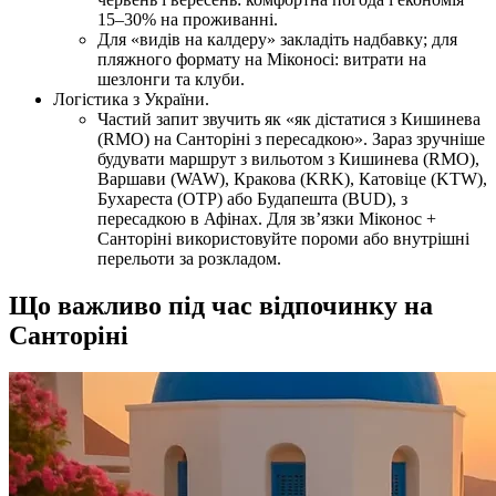
15–30% на проживанні.
Для «видів на калдеру» закладіть надбавку; для
пляжного формату на Міконосі: витрати на
шезлонги та клуби.
Логістика з України.
Частий запит звучить як «як дістатися з Кишинева
(RMO) на Санторіні з пересадкою». Зараз зручніше
будувати маршрут з вильотом з Кишинева (RMO),
Варшави (WAW), Кракова (KRK), Катовіце (KTW),
Бухареста (OTP) або Будапешта (BUD), з
пересадкою в Афінах. Для зв’язки Міконос +
Санторіні використовуйте пороми або внутрішні
перельоти за розкладом.
Що важливо під час відпочинку на
Санторіні