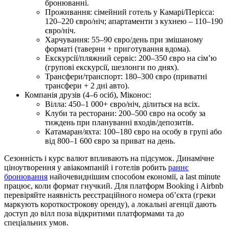
бронюванні.
Проживання: сімейний готель у Камарі/Перісса:
120–220 євро/ніч; апартаменти з кухнею – 110–190
євро/ніч.
Харчування: 55–90 євро/день при змішаному
форматі (таверни + приготування вдома).
Екскурсії/пляжний сервіс: 200–350 євро на сім’ю
(групові екскурсії, шезлонги по днях).
Трансфери/транспорт: 180–300 євро (приватні
трансфери + 2 дні авто).
Компанія друзів (4–6 осіб), Міконос:
Вілла: 450–1 000+ євро/ніч, ділиться на всіх.
Клуби та ресторани: 200–500 євро на особу за
тиждень при плануванні входів/депозитів.
Катамаран/яхта: 100–180 євро на особу в групі або
від 800–1 600 євро за приват на день.
Сезонність і курс валют впливають на підсумок. Динамічне
ціноутворення у авіакомпаній і готелів робить
раннє
бронювання
найочевиднішим способом економії, а last minute
працює, коли формат гнучкий. Для платформ Booking і Airbnb
перевіряйте наявність реєстраційного номера об’єкта (греки
маркують короткострокову оренду), а локальні агенції дають
доступ до вілл поза відкритими платформами та до
спеціальних умов.