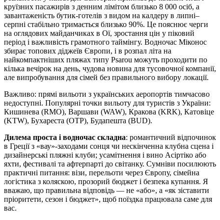
круїзних пасажирів з денним лімітом близько 8 000 осіб, а
завантаженість бутик-готелів з видом на калдеру в липні–
серпні стабільно тримається близько 90%. Це пояснює черги
на оглядових майданчиках в Ої, зростання цін у піковий
період і важливість грамотного таймінгу. Водночас Міконос
збирає топових діджеїв Європи, і в розпал літа на
найкомпактніших пляжах типу Psarou можуть проходити по
кілька вечірок на день, чудова новина для тусовочної компанії,
але випробування для сімей без правильного вибору локації.
Важливо: прямі вильоти з українських аеропортів тимчасово
недоступні. Популярні точки вильоту для туристів з України:
Кишинева (RMO), Варшави (WAW), Кракова (KRK), Катовіце
(KTW), Бухареста (OTP), Будапешта (BUD).
Дилема проста і водночас складна
: романтичний відпочинок
в Греції з «вау»-заходами сонця чи нескінченна клубна сцена і
дизайнерські пляжні клуби; усамітнення і вино Асіртіко або
яхти, фестивалі та афтерпарті до світанку. Сумніви посилюють
практичні питання: візи, перельоти через Європу, сімейна
логістика з коляскою, прозорий бюджет і безпека купання. Я
вважаю, що правильна відповідь — не «або», а «як зіставити
пріоритети, сезон і бюджет», щоб поїздка працювала саме для
вас.