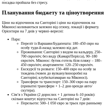
посадка пройшла без стресу.
Планування бюджету та ціноутворення
Ціни на відпочинок на Санторіні і ціни на відпочинок на
Міконосі коливаються залежно від сезону, локації і формату.
Орієнтири на 7 днів у червні–вересні:
Пара:
Переліт із Варшави/Будапешта: 180–450 євро на
особу туди‑й‑назад залежно від дат.
Проживання: Санторіні з видом на кальдеру, 250–
700 євро/ніч; без виду (Камарі/Перісса), 90–180
євро/ніч. Міконос: бутик‑готель біля пляжу – 180–
450 євро/ніч; апартаменти: 120–250 євро/ніч.
Екскурсії та розваги: 150–400 євро на особу за
тиждень (човен до вулкану/виноробні на
Санторіні; клуби/катамаран на Міконосі).
Трансфери та транспорт: 150–300 євро на пару
(приватні трансфери + 1–2 дня оренди авто/
скутера).
Сім’я з України (2 дорослих + 1 дитина 6–10 років):
скільки коштує відпустка на Санторіні на 7 днів:
Перельоти: 500–1 050 євро за трьох при ранньому