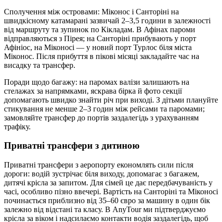
Сполучення між островами: Міконос і Санторіні на
швидкісному катамарані зазвичай 2–3,5 години в залежності
від маршруту та зупинок по Кікладам. В Афінах пароми
відправляються з Пірея; на Санторіні прибувають у порт
Афініос, на Міконосі — у новий порт Турлос біля міста
Міконос. Після прибуття в пікові місяці закладайте час на
висадку та трансфер.
Поради щодо багажу: на паромах валізи залишають на
стелажах за напрямками, яскрава бірка й фото секції
допомагають швидко знайти річ при виході. З дітьми плануйте
стикування не менше 2–3 годин між рейсами та паромами;
замовляйте трансфер до портів заздалегідь з урахуванням
трафіку.
Приватні трансфери з дитиною
Приватні трансфери з аеропорту економлять сили після
дороги: водій зустрічає біля виходу, допомагає з багажем,
дитячі крісла за запитом. Для сімей це дає передбачуваність у
часі, особливо пізно ввечері. Вартість на Санторіні та Міконосі
починається приблизно від 35–60 євро за машину в один бік
залежно від відстані та класу. В AnyTour ми підтверджуємо
крісла за віком і надсилаємо контакти водія заздалегідь, щоб