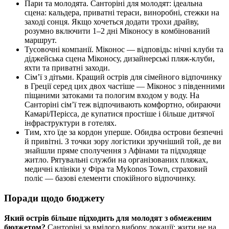
Пари та молодята. Санторіні для молодят: ідеальна
сцена: кальдера, приватні тераси, виноробні, стежки на
заході сонця. Якщо хочеться додати трохи драйву,
розумно включити 1–2 дні Міконосу в комбінований
маршрут.
Тусовочні компанії. Міконос — відповідь: нічні клуби та
діджейська сцена Міконосу, дизайнерські пляж-клуби,
яхти та приватні заходи.
Сім’ї з дітьми. Кращий острів для сімейного відпочинку
в Греції серед цих двох частіше — Міконос з південними
піщаними затоками та пологим входом у воду. На
Санторіні сім’ї теж відпочивають комфортно, обираючи
Камарі/Перісса, де купатися простіше і більше дитячої
інфраструктури в готелях.
Тим, хто їде за кордон уперше. Обидва острови безпечні
й привітні. З точки зору логістики зручніший той, де ви
знайшли пряме сполучення з Афінами та підходяще
житло. Рятувальні служби на організованих пляжах,
медичні клініки у Фіра та Mykonos Town, страховий
поліс — базові елементи спокійного відпочинку.
Поради щодо бюджету
Який острів більше підходить для молодят з обмеженим
бюджетом?
Санторіні за вмілого вибору локації: жити не на