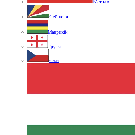
В’єтнам
Сейшели
Маврикій
Грузія
Чехія