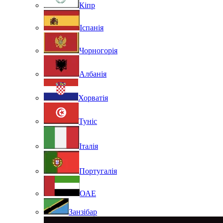
Кіпр
Іспанія
Чорногорія
Албанія
Хорватія
Туніс
Італія
Португалія
ОАЕ
Занзібар