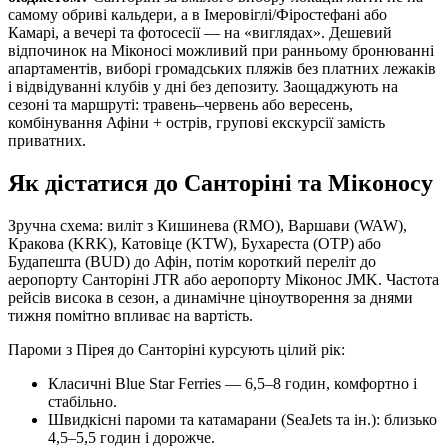
самому обриві кальдери, а в Імеровіглі/Фіростефані або
Камарі, а вечері та фотосесії — на «виглядах». Дешевий
відпочинок на Міконосі можливий при ранньому бронюванні
апартаментів, виборі громадських пляжів без платних лежаків
і відвідуванні клубів у дні без депозиту. Заощаджують на
сезоні та маршруті: травень–червень або вересень,
комбінування Афіни + острів, групові екскурсії замість
приватних.
Як дістатися до Санторіні та Міконосу
Зручна схема: виліт з Кишинева (RMO), Варшави (WAW),
Кракова (KRK), Катовіце (KTW), Бухареста (OTP) або
Будапешта (BUD) до Афін, потім короткий переліт до
аеропорту Санторіні JTR або аеропорту Міконос JMK. Частота
рейсів висока в сезон, а динамічне ціноутворення за днями
тижня помітно впливає на вартість.
Пароми з Пірея до Санторіні курсують цілий рік:
Класичні Blue Star Ferries — 6,5–8 годин, комфортно і
стабільно.
Швидкісні пароми та катамарани (SeaJets та ін.): близько
4,5–5,5 годин і дорожче.