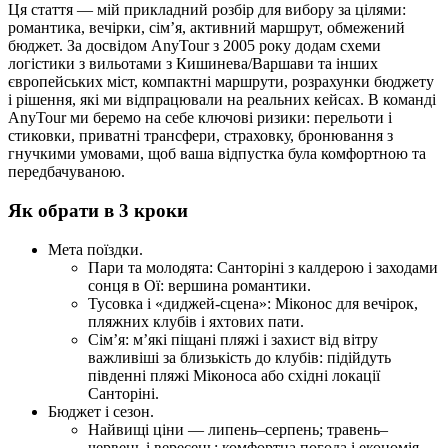
Ця стаття — мій прикладний розбір для вибору за цілями:
романтика, вечірки, сім’я, активний маршрут, обмежений
бюджет. За досвідом AnyTour з 2005 року додам схеми
логістики з вильотами з Кишинева/Варшави та інших
європейських міст, компактні маршрути, розрахунки бюджету
і рішення, які ми відпрацювали на реальних кейсах. В команді
AnyTour ми беремо на себе ключові ризики: перельоти і
стиковки, приватні трансфери, страховку, бронювання з
гнучкими умовами, щоб ваша відпустка була комфортною та
передбачуваною.
Як обрати в 3 кроки
Мета поїздки.
Пари та молодята: Санторіні з калдерою і заходами
сонця в Ої: вершина романтики.
Тусовка і «диджей-сцена»: Міконос для вечірок,
пляжних клубів і яхтових пати.
Сім’я: м’які піщані пляжі і захист від вітру
важливіші за близькість до клубів: підійдуть
південні пляжі Міконоса або східні локації
Санторіні.
Бюджет і сезон.
Найвищі ціни — липень–серпень; травень–
червень і вересень: комфортна погода і економія