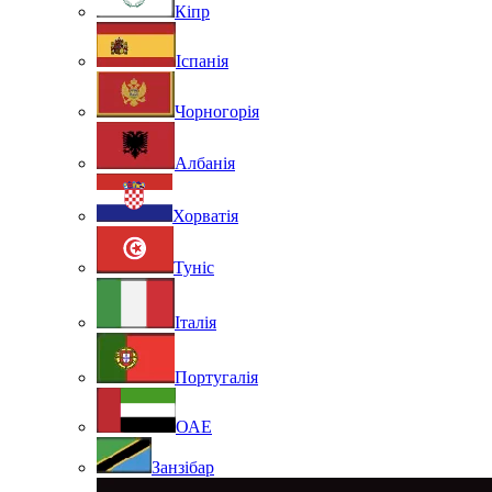
Кіпр
Іспанія
Чорногорія
Албанія
Хорватія
Туніс
Італія
Португалія
ОАЕ
Занзібар