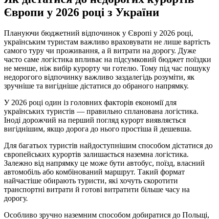
Європи у 2026 році з України
Плануючи бюджетний відпочинок у Європі у 2026 році,
українським туристам важливо враховувати не лише вартість
самого туру чи проживання, а й витрати на дорогу. Дуже
часто саме логістика впливає на підсумковий бюджет поїздки
не менше, ніж вибір курорту чи готелю. Тому під час пошуку
недорогого відпочинку важливо заздалегідь розуміти, як
зручніше та вигідніше дістатися до обраного напрямку.
У 2026 році один із головних факторів економії для
українських туристів — правильно спланована логістика.
Іноді дорожчий на перший погляд курорт виявляється
вигіднішим, якщо дорога до нього простіша й дешевша.
Для багатьох туристів найдоступнішим способом дістатися до
європейських курортів залишається наземна логістика.
Залежно від напрямку це може бути автобус, поїзд, власний
автомобіль або комбінований маршрут. Такий формат
найчастіше обирають туристи, які хочуть скоротити
транспортні витрати й готові витратити більше часу на
дорогу.
Особливо зручно наземним способом добиратися до Польщі,