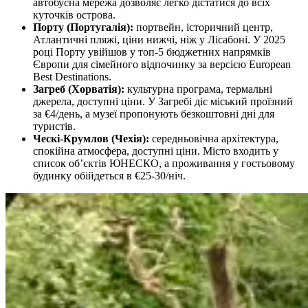
автобусна мережа дозволяє легко дістатися до всіх
куточків острова.
Порту (Португалія):
портвейн, історичний центр,
Атлантичні пляжі, ціни нижчі, ніж у Лісабоні. У 2025
році Порту увійшов у топ-5 бюджетних напрямків
Європи для сімейного відпочинку за версією European
Best Destinations.
Загреб (Хорватія):
культурна програма, термальні
джерела, доступні ціни. У Загребі діє міський проїзний
за €4/день, а музеї пропонують безкоштовні дні для
туристів.
Ческі-Крумлов (Чехія):
середньовічна архітектура,
спокійна атмосфера, доступні ціни. Місто входить у
список об’єктів ЮНЕСКО, а проживання у гостьовому
будинку обійдеться в €25-30/ніч.