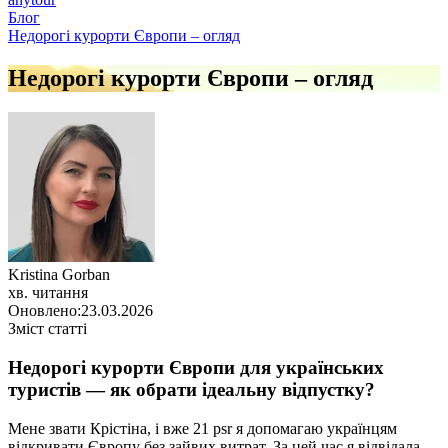
Блог
Недорогі курорти Європи – огляд
Недорогі курорти Європи – огляд
Kristina Gorban
хв. читання
Оновлено:
23.03.2026
Зміст статті
Недорогі курорти Європи для українських
туристів — як обрати ідеальну відпустку?
Мене звати Крістіна, і вже 21 рsr я допомагаю українцям
відкривати Європу без зайвих витрат. За цей час я відвідала