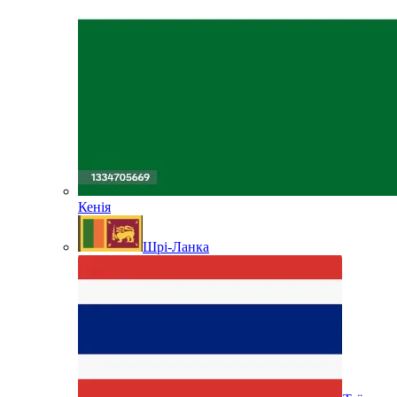
Кенія
Шрі-Ланка