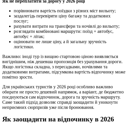
Як не переплатити за дорогу у 2026 році
порівнювати вартість поїздки з різних міст вильоту;
заздалегідь перевіряти ціну багажу та додаткових
послуг;
рахувати витрати на трансфери та ночівлі до вильоту;
розглядати комбіновані маршрути: поїзд + автобус,
автобус + літак;
оцінювати не лише ціну, а й загальну зручність
логістики.
Важливо: іноді тур із вищою стартовою ціною виявляється
вигіднішим, ніж дешевша пропозиція без урахування дороги.
Якщо логістика складна, з пересадками, ночівлями та
додатковими витратами, підсумкова вартість відпочинку може
помітно зрости.
Для українських туристів у 2026 році особливо важливо
обирати не просто дешевий напрямок, а варіант, де бюджетно
поєднуються сам відпочинок, дорога та зручність маршруту.
Саме такий підхід дозволяє справді заощадити й уникнути
неприємних сюрпризів уже після бронювання.
Як заощадити на відпочинку в 2026