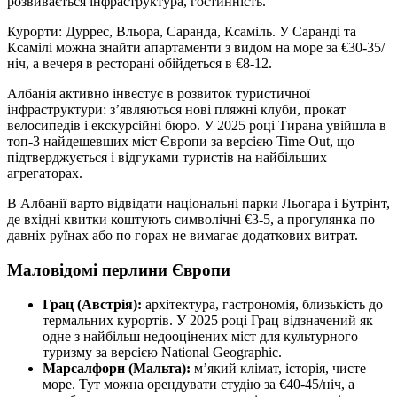
розвивається інфраструктура, гостинність.
Курорти: Дуррес, Вльора, Саранда, Ксаміль. У Саранді та
Ксамілі можна знайти апартаменти з видом на море за €30-35/
ніч, а вечеря в ресторані обійдеться в €8-12.
Албанія активно інвестує в розвиток туристичної
інфраструктури: з’являються нові пляжні клуби, прокат
велосипедів і екскурсійні бюро. У 2025 році Тирана увійшла в
топ-3 найдешевших міст Європи за версією Time Out, що
підтверджується і відгуками туристів на найбільших
агрегаторах.
В Албанії варто відвідати національні парки Льогара і Бутрінт,
де вхідні квитки коштують символічні €3-5, а прогулянка по
давніх руїнах або по горах не вимагає додаткових витрат.
Маловідомі перлини Європи
Грац (Австрія):
архітектура, гастрономія, близькість до
термальних курортів. У 2025 році Грац відзначений як
одне з найбільш недооцінених міст для культурного
туризму за версією National Geographic.
Марсалфорн (Мальта):
м’який клімат, історія, чисте
море. Тут можна орендувати студію за €40-45/ніч, а