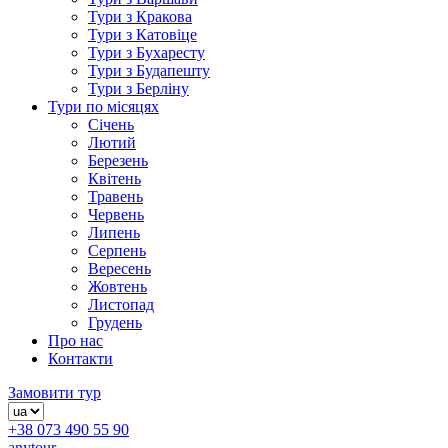
Тури з Кракова
Тури з Катовіце
Тури з Бухаресту
Тури з Будапешту
Тури з Берліну
Тури по місяцях
Січень
Лютий
Березень
Квітень
Травень
Червень
Липень
Серпень
Вересень
Жовтень
Листопад
Грудень
Про нас
Контакти
Замовити тур
+38 073 490 55 90
anytour