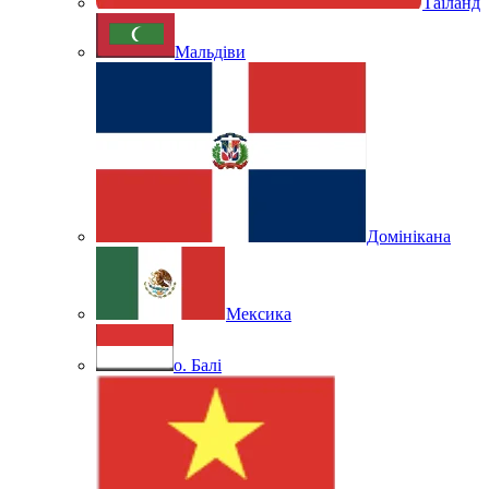
Таїланд
Мальдіви
Домінікана
Мексика
о. Балі