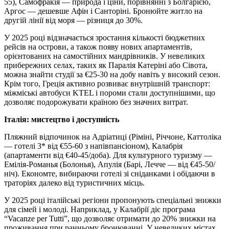
55), Самофракія — природа і ціни, порівнянні з Болгарією,
Аргос — дешевше Афін і Санторіні. Бронюйте житло на
другій лінії від моря — різниця до 30%.
У 2025 році відзначається зростання кількості бюджетних
рейсів на острови, а також появу нових апартаментів,
орієнтованих на самостійних мандрівників. У невеликих
прибережних селах, таких як Паралія Катеріні або Сівота,
можна знайти студії за €25-30 на добу навіть у високий сезон.
Крім того, Греція активно розвиває внутрішній транспорт:
міжміські автобуси KTEL і пороми стали доступнішими, що
дозволяє подорожувати країною без значних витрат.
Італія: мистецтво і доступність
Пляжний відпочинок на Адріатиці (Ріміні, Річчоне, Каттоліка
— готелі 3* від €55-60 з напівпансіоном), Калабрія
(апартаменти від €40-45/доба). Для культурного туризму —
Емілія-Романья (Болонья), Апулія (Барі, Лечче — від €45-50/
ніч). Економте, вибираючи готелі зі сніданками і обідаючи в
траторіях далеко від туристичних місць.
У 2025 році італійські регіони пропонують спеціальні знижки
для сімей і молоді. Наприклад, у Калабрії діє програма
“Vacanze per Tutti”, що дозволяє отримати до 20% знижки на
проживання при ранньому бронюванні. У невеликих містах,