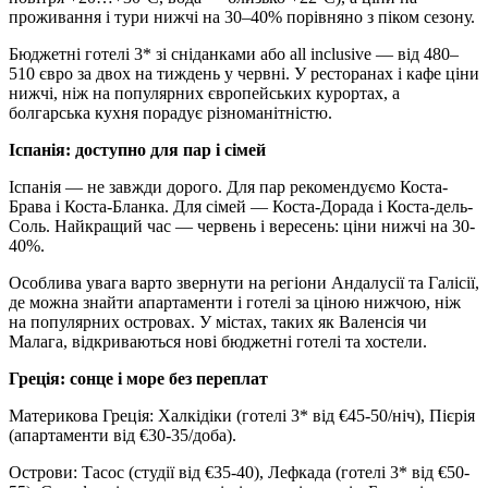
проживання і тури нижчі на 30–40% порівняно з піком сезону.
Бюджетні готелі 3* зі сніданками або all inclusive — від 480–
510 євро за двох на тиждень у червні. У ресторанах і кафе ціни
нижчі, ніж на популярних європейських курортах, а
болгарська кухня порадує різноманітністю.
Іспанія: доступно для пар і сімей
Іспанія — не завжди дорого. Для пар рекомендуємо Коста-
Брава і Коста-Бланка. Для сімей — Коста-Дорада і Коста-дель-
Соль. Найкращий час — червень і вересень: ціни нижчі на 30-
40%.
Особлива увага варто звернути на регіони Андалусії та Галісії,
де можна знайти апартаменти і готелі за ціною нижчою, ніж
на популярних островах. У містах, таких як Валенсія чи
Малага, відкриваються нові бюджетні готелі та хостели.
Греція: сонце і море без переплат
Материкова Греція: Халкідіки (готелі 3* від €45-50/ніч), Пієрія
(апартаменти від €30-35/доба).
Острови: Тасос (студії від €35-40), Лефкада (готелі 3* від €50-