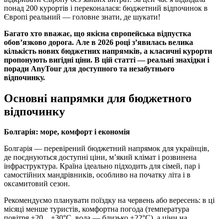
понад 200 курортів і переконалася: бюджетний відпочинок в
Європі реальний — головне знати, де шукати!
Багато хто вважає, що якісна європейська відпустка
обов’язково дорога. Але в 2026 році з’явилась велика
кількість нових бюджетних напрямків, а класичні курорти
пропонують вигідні ціни. В цій статті — реальні знахідки і
поради AnyTour для доступного та незабутнього
відпочинку.
Основні напрямки для бюджетного
відпочинку
Болгарія: море, комфорт і економія
Болгарія — перевірений бюджетний напрямок для українців,
де поєднуються доступні ціни, м’який клімат і розвинена
інфраструктура. Країна ідеально підходить для сімей, пар і
самостійних мандрівників, особливо на початку літа і в
оксамитовий сезон.
Рекомендуємо планувати поїздку на червень або вересень: в ці
місяці менше туристів, комфортна погода (температура
повітря +20…+30°C, вода — близько +22°C), а ціни на