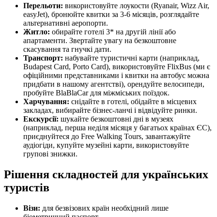
Перельоти:
використовуйте лоукости (Ryanair, Wizz Air,
easyJet), бронюйте квитки за 3-6 місяців, розглядайте
альтернативні аеропорти.
Житло:
обирайте готелі 3* на другій лінії або
апартаменти. Звертайте увагу на безкоштовне
скасування та гнучкі дати.
Транспорт:
набувайте туристичні карти (наприклад,
Budapest Card, Porto Card), використовуйте FlixBus (ми є
офіційними представниками і квитки на автобус можна
придбати в нашому агентстві), орендуйте велосипеди,
пробуйте BlaBlaCar для міжміських поїздок.
Харчування:
снідайте в готелі, обідайте в місцевих
закладах, вибирайте бізнес-ланчі і відвідуйте ринки.
Екскурсії:
шукайте безкоштовні дні в музеях
(наприклад, перша неділя місяця у багатьох країнах ЄС),
приєднуйтеся до Free Walking Tours, завантажуйте
аудіогіди, купуйте музейні карти, використовуйте
групові знижки.
Рішення складностей для українських
туристів
Візи:
для безвізових країн необхідний лише
біометричний паспорт.