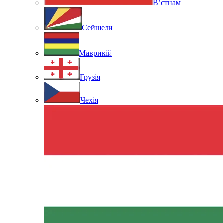
В’єтнам
Сейшели
Маврикій
Грузія
Чехія