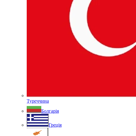
Туреччина
Болгарія
Греція