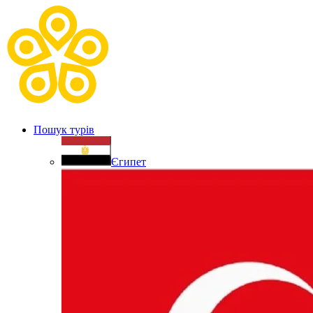
Пошук турів
Єгипет