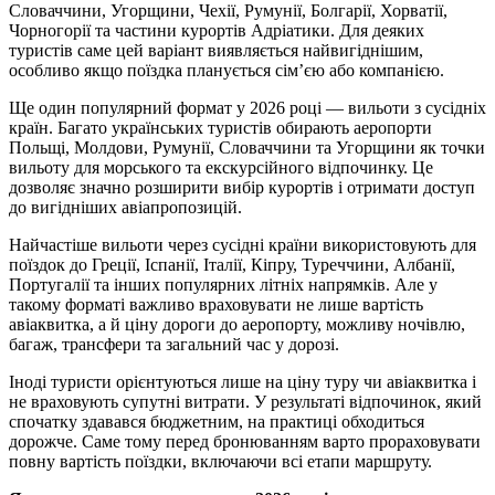
Словаччини, Угорщини, Чехії, Румунії, Болгарії, Хорватії,
Чорногорії та частини курортів Адріатики. Для деяких
туристів саме цей варіант виявляється найвигіднішим,
особливо якщо поїздка планується сім’єю або компанією.
Ще один популярний формат у 2026 році — вильоти з сусідніх
країн. Багато українських туристів обирають аеропорти
Польщі, Молдови, Румунії, Словаччини та Угорщини як точки
вильоту для морського та екскурсійного відпочинку. Це
дозволяє значно розширити вибір курортів і отримати доступ
до вигідніших авіапропозицій.
Найчастіше вильоти через сусідні країни використовують для
поїздок до Греції, Іспанії, Італії, Кіпру, Туреччини, Албанії,
Португалії та інших популярних літніх напрямків. Але у
такому форматі важливо враховувати не лише вартість
авіаквитка, а й ціну дороги до аеропорту, можливу ночівлю,
багаж, трансфери та загальний час у дорозі.
Іноді туристи орієнтуються лише на ціну туру чи авіаквитка і
не враховують супутні витрати. У результаті відпочинок, який
спочатку здавався бюджетним, на практиці обходиться
дорожче. Саме тому перед бронюванням варто прораховувати
повну вартість поїздки, включаючи всі етапи маршруту.