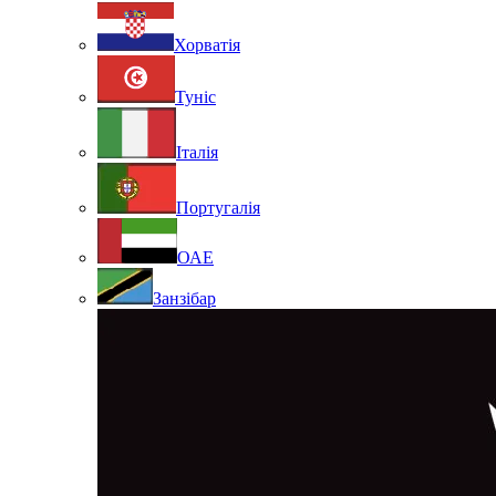
Хорватія
Туніс
Італія
Португалія
ОАЕ
Занзібар