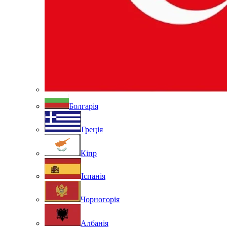
Болгарія
Греція
Кіпр
Іспанія
Чорногорія
Албанія