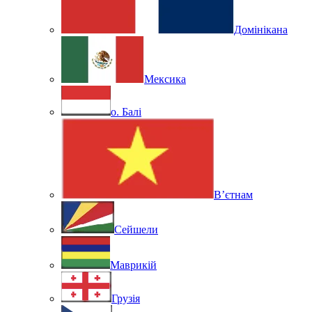
Домінікана
Мексика
о. Балі
В’єтнам
Сейшели
Маврикій
Грузія