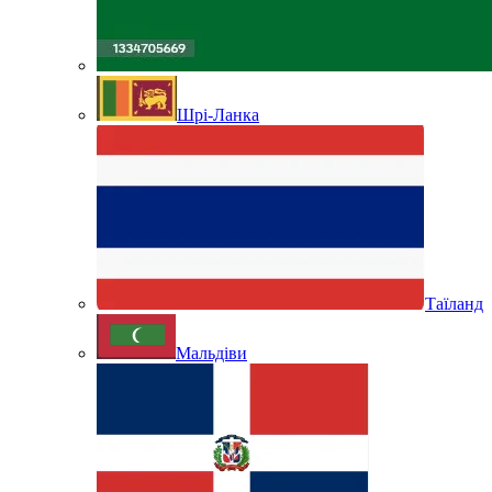
Шрі-Ланка
Таїланд
Мальдіви