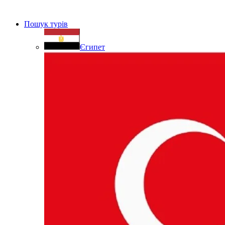
Пошук турів
Єгипет