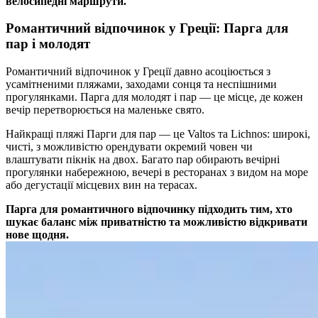
велосипедні маршрути.
Романтичний відпочинок у Греції: Парга для
пар і молодят
Романтичний відпочинок у Греції давно асоціюється з
усамітненими пляжами, заходами сонця та неспішними
прогулянками. Парга для молодят і пар — це місце, де кожен
вечір перетворюється на маленьке свято.
Найкращі пляжі Парги для пар — це Valtos та Lichnos: широкі,
чисті, з можливістю орендувати окремий човен чи
влаштувати пікнік на двох. Багато пар обирають вечірні
прогулянки набережною, вечері в ресторанах з видом на море
або дегустації місцевих вин на терасах.
Парга для романтичного відпочинку підходить тим, хто
шукає баланс між приватністю та можливістю відкривати
нове щодня.