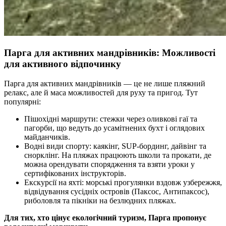
Парга для активних мандрівників: Можливості
для активного відпочинку
Парга для активних мандрівників — це не лише пляжний
релакс, але й маса можливостей для руху та пригод. Тут
популярні:
Пішохідні маршрути: стежки через оливкові гаї та
пагорби, що ведуть до усамітнених бухт і оглядових
майданчиків.
Водні види спорту: каякінг, SUP-бординг, дайвінг та
снорклінг. На пляжах працюють школи та прокати, де
можна орендувати спорядження та взяти уроки у
сертифікованих інструкторів.
Екскурсії на яхті: морські прогулянки вздовж узбережжя,
відвідування сусідніх островів (Паксос, Антипаксос),
риболовля та пікніки на безлюдних пляжах.
Для тих, хто цінує екологічний туризм, Парга пропонує