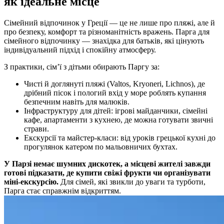
як ідеальне місце
Сімейний відпочинок у Греції — це не лише про пляжі, але й
про безпеку, комфорт та різноманітність вражень. Парга для
сімейного відпочинку — знахідка для батьків, які цінують
індивідуальний підхід і спокійну атмосферу.
З практики, сім’ї з дітьми обирають Паргу за:
Чисті й доглянуті пляжі (Valtos, Kryoneri, Lichnos), де
дрібний пісок і пологий вхід у море роблять купання
безпечним навіть для малюків.
Інфраструктуру для дітей: ігрові майданчики, сімейні
кафе, апартаменти з кухнею, де можна готувати звичні
страви.
Екскурсії та майстер-класи: від уроків грецької кухні до
прогулянок катером по мальовничих бухтах.
У Парзі немає шумних дискотек, а місцеві жителі завжди
готові підказати, де купити свіжі фрукти чи організувати
міні-екскурсію.
Для сімей, які звикли до уваги та турботи,
Парга стає справжнім відкриттям.