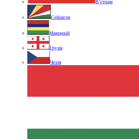
В’єтнам
Сейшели
Маврикій
Грузія
Чехія