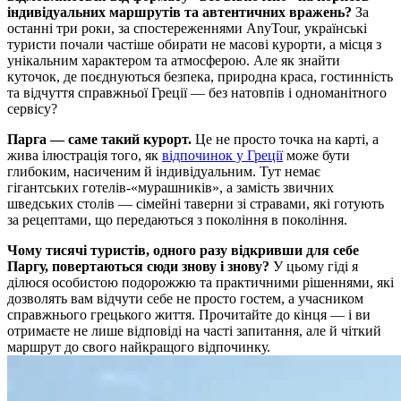
індивідуальних маршрутів та автентичних вражень?
За
останні три роки, за спостереженнями AnyTour, українські
туристи почали частіше обирати не масові курорти, а місця з
унікальним характером та атмосферою. Але як знайти
куточок, де поєднуються безпека, природна краса, гостинність
та відчуття справжньої Греції — без натовпів і одноманітного
сервісу?
Парга — саме такий курорт.
Це не просто точка на карті, а
жива ілюстрація того, як
відпочинок у Греції
може бути
глибоким, насиченим й індивідуальним. Тут немає
гігантських готелів-«мурашників», а замість звичних
шведських столів — сімейні таверни зі стравами, які готують
за рецептами, що передаються з покоління в покоління.
Чому тисячі туристів, одного разу відкривши для себе
Паргу, повертаються сюди знову і знову?
У цьому гіді я
ділюся особистою подорожжю та практичними рішеннями, які
дозволять вам відчути себе не просто гостем, а учасником
справжнього грецького життя. Прочитайте до кінця — і ви
отримаєте не лише відповіді на часті запитання, але й чіткий
маршрут до свого найкращого відпочинку.