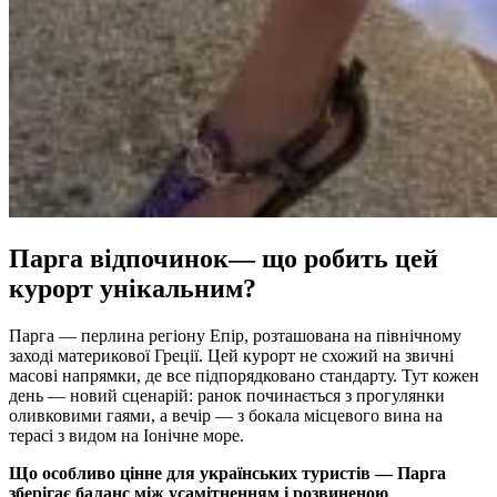
Парга відпочинок— що робить цей
курорт унікальним?
Парга — перлина регіону Епір, розташована на північному
заході материкової Греції. Цей курорт не схожий на звичні
масові напрямки, де все підпорядковано стандарту. Тут кожен
день — новий сценарій: ранок починається з прогулянки
оливковими гаями, а вечір — з бокала місцевого вина на
терасі з видом на Іонічне море.
Що особливо цінне для українських туристів — Парга
зберігає баланс між усамітненням і розвиненою