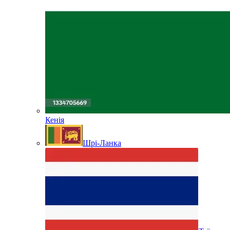
Кенія
Шрі-Ланка