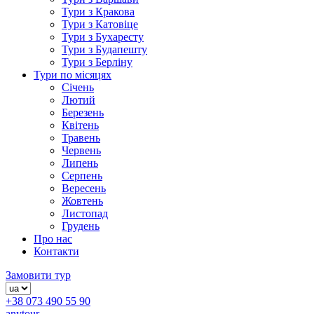
Тури з Кракова
Тури з Катовіце
Тури з Бухаресту
Тури з Будапешту
Тури з Берліну
Тури по місяцях
Січень
Лютий
Березень
Квітень
Травень
Червень
Липень
Серпень
Вересень
Жовтень
Листопад
Грудень
Про нас
Контакти
Замовити тур
+38 073 490 55 90
anytour