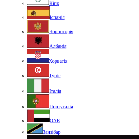
Кіпр
Іспанія
Чорногорія
Албанія
Хорватія
Туніс
Італія
Португалія
ОАЕ
Занзібар