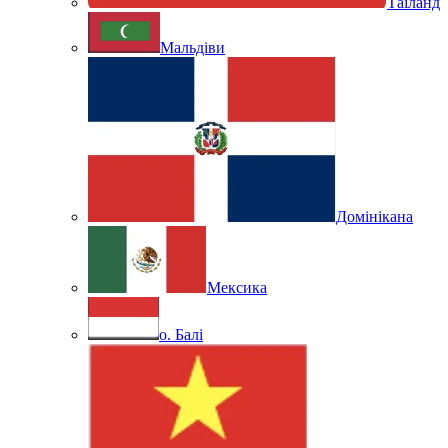
Таїланд
Мальдіви
Домінікана
Мексика
о. Балі