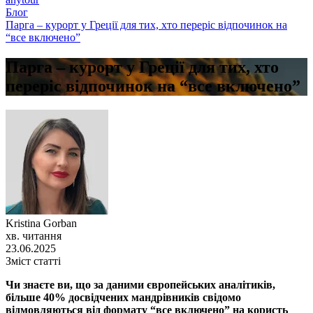
Блог
Парга – курорт у Греції для тих, хто переріс відпочинок на
“все включено”
Парга – курорт у Греції для тих, хто
переріс відпочинок на “все включено”
Kristina Gorban
хв. читання
23.06.2025
Зміст статті
Чи знаєте ви, що за даними європейських аналітиків,
більше 40% досвідчених мандрівників свідомо
відмовляються від формату “все включено” на користь