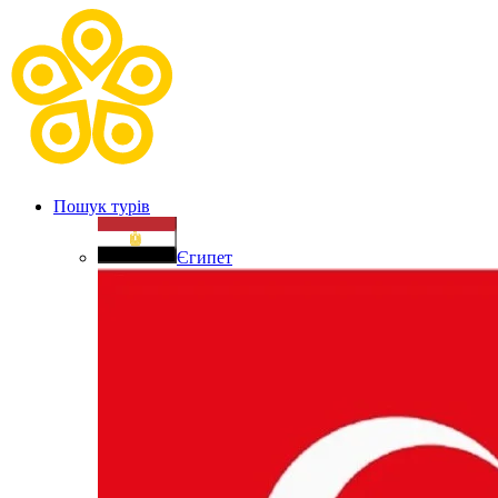
Пошук турів
Єгипет