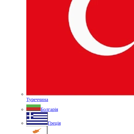
Туреччина
Болгарія
Греція