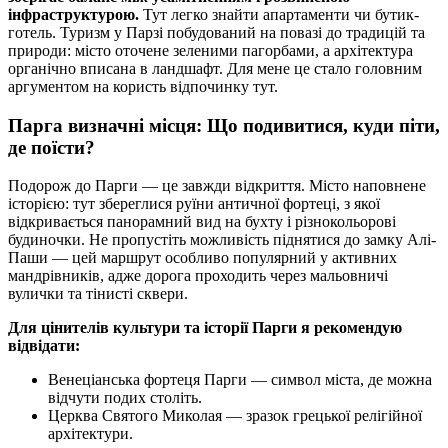
інфраструктурою.
Тут легко знайти апартаменти чи бутик-
готель. Туризм у Парзі побудований на повазі до традицій та
природи: місто оточене зеленими пагорбами, а архітектура
органічно вписана в ландшафт. Для мене це стало головним
аргументом на користь відпочинку тут.
Парга визначні місця: Що подивитися, куди піти,
де поїсти?
Подорож до Парги — це завжди відкриття. Місто наповнене
історією: тут збереглися руїни античної фортеці, з якої
відкривається панорамний вид на бухту і різнокольорові
будиночки. Не пропустіть можливість піднятися до замку Алі-
Паши — цей маршрут особливо популярний у активних
мандрівників, адже дорога проходить через мальовничі
вулички та тінисті сквери.
Для цінителів культури та історії Парги я рекомендую
відвідати:
Венеціанська фортеця Парги — символ міста, де можна
відчути подих століть.
Церква Святого Миколая — зразок грецької релігійної
архітектури.