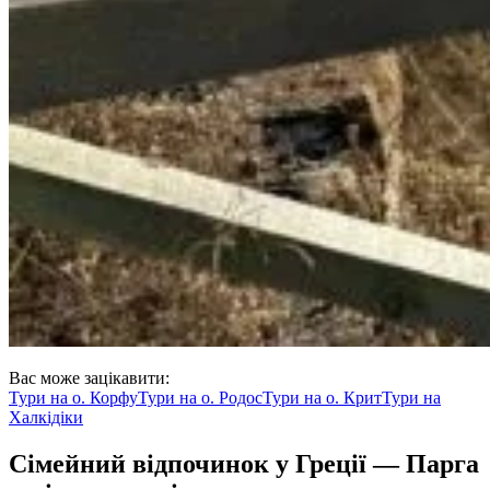
Вас може зацікавити:
Тури на
о. Корфу
Тури на
о. Родос
Тури на
о. Крит
Тури на
Халкідіки
Сімейний відпочинок у Греції — Парга